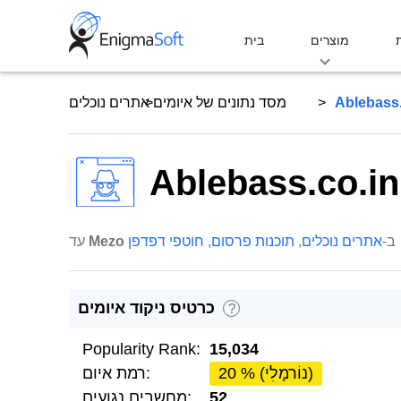
Skip
to
מוצרים
בית
content
Ablebass.
מסד נתונים של איומים
אתרים נוכלים
Ablebass.co.in
ב-
אתרים נוכלים
,
תוכנות פרסום
,
חוטפי דפדפן
Mezo
עד
כרטיס ניקוד איומים
?
Popularity Rank:
15,034
20 % (נוֹרמָלִי)
רמת איום:
52
מחשבים נגועים: