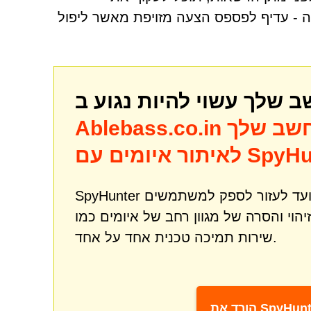
ה - עדיף לפספס הצעה מזויפת מאשר ליפול
שב שלך
Ablebass.co.in
מים עם SpyHunter
SpyHunter הוא כלי רב עוצמה לתיקון והגנה מפני תוכנות זדוניות שנועד לעזור לספק למשתמשים
שירות תמיכה טכנית אחד על אחד.
את SpyHunter*