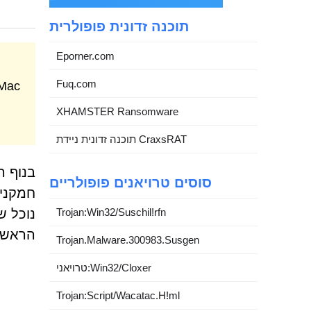
תוכנה זדונית פופולרית
Eporner.com
Fuq.com
XHAMSTER Ransomware
תוכנה זדונית ניידת CraxsRAT
בנוף ה
סוסים טרויאנים פופולריים
Trojan:Win32/Suschil!rfn
נוכל ש
הראשון
Trojan.Malware.300983.Susgen
טרויאני:Win32/Cloxer
Trojan:Script/Wacatac.H!ml