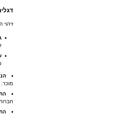
דגלים אדומי
זיהוי 
HA
ל
ש
כ
הנח
מוכר.
התח
חברות 
התר