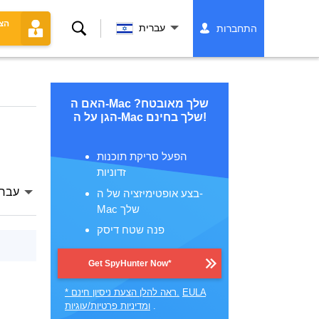
הצ
לחפש
עברית
התחברות
האם ה-Mac שלך מאובטח?
הגן על ה-Mac שלך בחינם!
הפעל סריקת תוכנות
זדוניות
עברי
בצע אופטימיזציה של ה-
Mac שלך
פנה שטח דיסק
Get SpyHunter Now*
EULA
* ראה להלן הצעת ניסיון חינם.
.
ומדיניות פרטיות/עוגיות