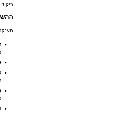
ביקור 
ההשלכו
הענקת 
ת
מ
ג
ס
ל
ה
ק
ח