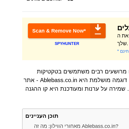
לים
Scan & Remove Now*
ה-Mac
שלך.
SPYHUNTER
נים מרושעים רבים משתמשים בטקטיקות
חמקניות ומניפולטיביות כדי להערים על משתמשים תמימים. דוגמה מושלמת היא Ablebass.co.in - אתר
י. שמירה על ערנות ומעודכנת היא קו ההגנה
תוכן העניינים
מאחורי הווילון: מה זה Ablebass.co.in?