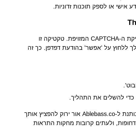
 אישי או לספק תוכנות זדוניות.
Th
אחת הטקטיקות המוכרות ביותר של Ablebass.co.in היא בדיקת ה-CAPTCHA המזויפת. טקטיקה זו
 ללחוץ על 'אפשר' בהודעת דפדפן. כך זה
וט'.
כדי להשלים את התהליך.
האינטראקציה הזו לא מאמתת שום דבר - במקום זאת, היא נותנת ל-Ablebass.co אור ירוק להפציץ אותך
דחופות, ולעתים קרובות מחקות התראות