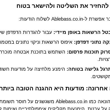
להחזיר את השליטה ולהישאר בטוח
-Ablebass.co.in לשלוח הודעות:
טל הרשאות באופן מיידי:
עבור להגדרות הדפדפן ש
קה נתוני דפדפן:
איפוס הרשאות וניקוי נתונים במטמון 
רוק תוכנות פרסום:
השתמש בתוכנת אבטחה מוכרת כד
צויות.
רגל גלישה בטוחה:
הימנע מלחיצה על מודעות חשודות
קושטים.
אחרונה: מודעות היא ההגנה הטובה ביותר
אתרי הונאה כמו Ablebass.co.in משגשגי
על ערנות, הימנעות מקליקים אימפולסיביים ואימות 