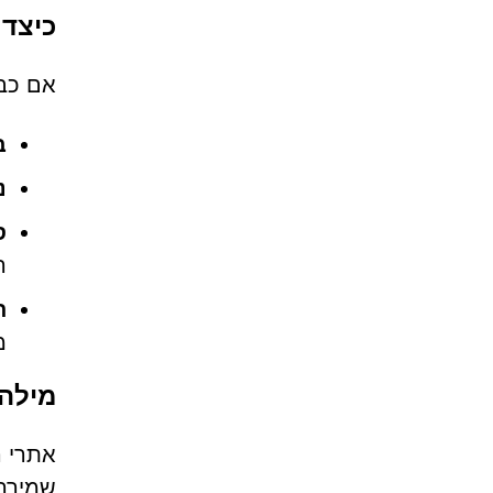
כיצד 
אם כבר אפשרת ל
ב
נ
ס
ר
ת
מ
מילה 
שמירה 