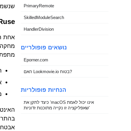
שנשמעו
PrimaryRemote
SkilledModuleSearch
 Ruse
HandlerDivision
מחקה ת
נושאים פופולריים
מתפתח
Eporner.com
ה
האם Lookmovie.io בטוח?
א
הנחיות פופולריות
מ
כיצד לתקן את 'macOS אינו יכול לאמת
שאפליקציה זו נקייה מתוכנות זדוניות'
בהתראו
אבטחה