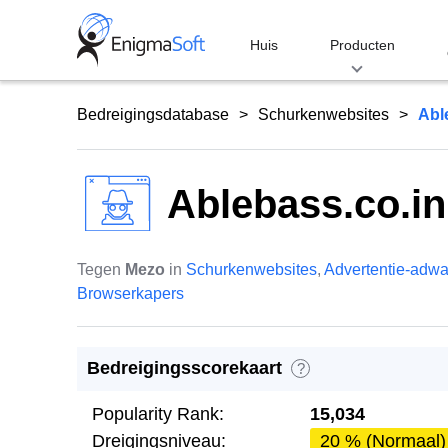
Skip
to
Huis
Producten
content
Bedreigingsdatabase
Schurkenwebsites
Abl
Ablebass.co.in
Tegen
Mezo
in
Schurkenwebsites
,
Advertentie-adwa
Browserkapers
Bedreigingsscorekaart
?
Popularity Rank:
15,034
Dreigingsniveau:
20 % (Normaal)