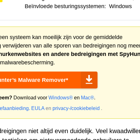
Beïnvloede besturingssystemen:
Windows
een systeem kan moeilijk zijn voor de gemiddelde
 verwijderen van alle sporen van bedreigingen nog meer
hurkenwebsites
en andere bedreigingen met SpyHun
ntimalwarebescherming.
nter’s Malware Remover*
teem?
Download voor
Windows®
en
Mac®
.
oefaanbieding.
EULA
en
privacy-/cookiebeleid
.
reigingen niet altijd even duidelijk. Veel kwaadwill