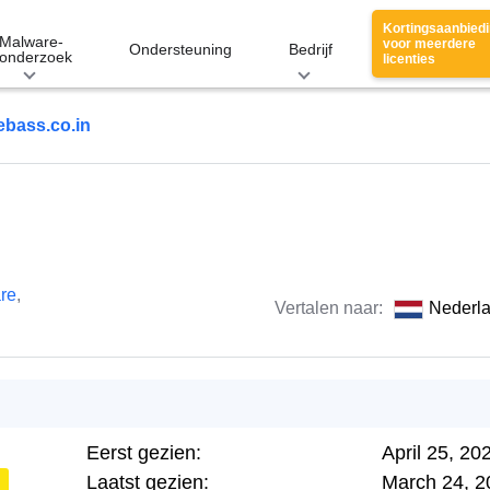
Kortingsaanbied
Malware-
voor meerdere
Ondersteuning
Bedrijf
onderzoek
licenties
ebass.co.in
re
,
Vertalen naar:
Nederl
Eerst gezien:
April 25, 20
Laatst gezien:
March 24, 2