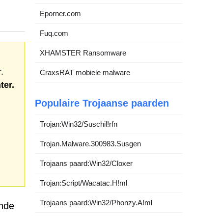
Eporner.com
Fuq.com
XHAMSTER Ransomware
.
CraxsRAT mobiele malware
ter.
Populaire Trojaanse paarden
Trojan:Win32/Suschil!rfn
Trojan.Malware.300983.Susgen
Trojaans paard:Win32/Cloxer
Trojan:Script/Wacatac.H!ml
Trojaans paard:Win32/Phonzy.A!ml
ende