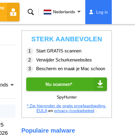
ing
Zoeken
Nederlands
Log in
STERK AANBEVOLEN
Start GRATIS scannen
Verwijder Schurkenwebsites
Bescherm en maak je Mac schoon
Nu scannen*
ands
SpyHunter
* Zie hieronder de gratis proefaanbieding.
EULA
en
privacy-/cookiebeleid
.
25
Populaire malware
026