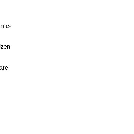
n e-
jzen
are