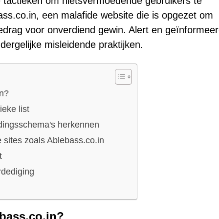
e tactieken om nietsvermoedende gebruikers te
ass.co.in, een malafide website die is opgezet om
edrag voor onverdiend gewin. Alert en geïnformee
 dergelijke misleidende praktijken.
in?
eke list
dingsschema's herkennen
sites zoals Ablebass.co.in
t
rdediging
bass.co.in?