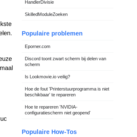
HandlerDivisie
SkilledModuleZoeken
jkste
elen.
Populaire problemen
Eporner.com
leuze
Discord toont zwart scherm bij delen van
scherm
emaal
Is Lookmovie.io veilig?
Hoe de fout 'Printerstuurprogramma is niet
beschikbaar' te repareren
Hoe te repareren 'NVIDIA-
configuratiescherm niet geopend'
ruc
Populaire How-Tos