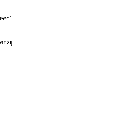
reed'
enzij