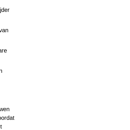
jder
 van
are
n
uwen
oordat
t