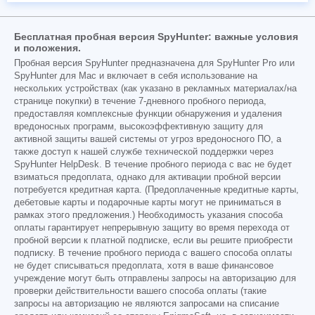
Бесплатная пробная версия SpyHunter: важные условия
и положения.
Пробная версия SpyHunter предназначена для SpyHunter Pro или
SpyHunter для Mac и включает в себя использование на
нескольких устройствах (как указано в рекламных материалах/на
странице покупки) в течение 7-дневного пробного периода,
предоставляя комплексные функции обнаружения и удаления
вредоносных программ, высокоэффективную защиту для
активной защиты вашей системы от угроз вредоносного ПО, а
также доступ к нашей службе технической поддержки через
SpyHunter HelpDesk. В течение пробного периода с вас не будет
взиматься предоплата, однако для активации пробной версии
потребуется кредитная карта. (Предоплаченные кредитные карты,
дебетовые карты и подарочные карты могут не приниматься в
рамках этого предложения.) Необходимость указания способа
оплаты гарантирует непрерывную защиту во время перехода от
пробной версии к платной подписке, если вы решите приобрести
подписку. В течение пробного периода с вашего способа оплаты
не будет списываться предоплата, хотя в ваше финансовое
учреждение могут быть отправлены запросы на авторизацию для
проверки действительности вашего способа оплаты (такие
запросы на авторизацию не являются запросами на списание