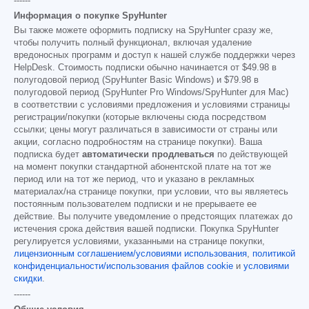
------
Информация о покупке SpyHunter
Вы также можете оформить подписку на SpyHunter сразу же,
чтобы получить полный функционал, включая удаление
вредоносных программ и доступ к нашей службе поддержки через
HelpDesk. Стоимость подписки обычно начинается от
$49.98
в
полугодовой период (SpyHunter Basic Windows) и
$79.98
в
полугодовой период (SpyHunter Pro Windows/SpyHunter для Mac)
в соответствии с условиями предложения и условиями страницы
регистрации/покупки (которые включены сюда посредством
ссылки; цены могут различаться в зависимости от страны или
акции, согласно подробностям на странице покупки). Ваша
подписка будет
автоматически продлеваться
по действующей
на момент покупки стандартной абонентской плате на тот же
период или на тот же период, что и указано в рекламных
материалах/на странице покупки, при условии, что вы являетесь
постоянным пользователем подписки и не прерываете ее
действие. Вы получите уведомление о предстоящих платежах до
истечения срока действия вашей подписки. Покупка SpyHunter
регулируется условиями, указанными на странице покупки,
лицензионным соглашением/условиями использования
,
политикой
конфиденциальности/использования файлов cookie
и
условиями
скидки
.
------