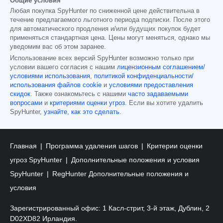
Общие условия
Любая покупка SpyHunter по сниженной цене действительна в
течение предлагаемого льготного периода подписки. После этого
для автоматического продления и/или будущих покупок будет
применяться стандартная цена. Цены могут меняться, однако мы
уведомим вас об этом заранее.
Использование всех версий SpyHunter возможно только при
условии вашего согласия с нашим
лицензионным соглашением/
условиями использования
,
политикой конфиденциальности/
использования файлов cookie
и
условиями предоставления
скидок
. Также ознакомьтесь с нашими
часто задаваемыми
вопросами
и
критериями оценки угроз
. Если вы хотите удалить
SpyHunter,
узнайте, как это сделать
.
Главная
Программа удаления шагов
Критерии оценки
угроз SpyHunter
Дополнительные положения и условия
SpyHunter
RegHunter Дополнительные положения и
условия
Зарегистрированный офис: 1 Касл-стрит, 3-й этаж, Дублин, 2
D02XD82 Ирландия.