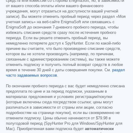
средств или комиссий со стороны EnigmaSoft, но, в зависимости
от вашего способа оплаты и/или вашего финансового
учреждения, могут отразиться на доступности вашей учетной
записи). Вы можете отменить пробный период через раздел «Моя
учетная запись» на веб-сайте EnigmaSoft или связавшись с
EnigmaSoft до окончания 7-дневного пробного периода, чтобы
избежать списания средств сразу после истечения пробного
периода. Если вы решите отменить пробный период, вы
немедленно потеряете доступ к SpyHunter. Если по какой-либо
причине вы считаете, что было произведено списание средств,
которое вы не хотели производить (например, по причинам,
связанным с администрированием системы), вы также можете
отменить подписку и получить полный возврат средств в любое
время в течение 30 дней с даты совершения покупки. См.
раздел
часто задаваемых вопросов
.
По окончании пробного периода с вас будет немедленно списана
предоплата по цене и за период подписки, указанным в
материалах предложения и условиях регистрации/покупки
(которые включены сюда посредством ссылки; цены могут
различаться в зависимости от страны или акции, согласно
подробностям на странице покупки), если вы своевременно не
отменили подписку. Цены обычно начинаются от
$79.98
в
полугодовой период (SpyHunter Pro для Windows/SpyHunter для
Mac). Приобретенная вами подписка будет
автоматически