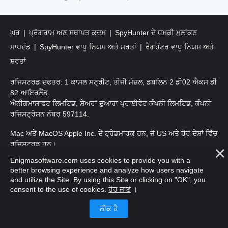
ਘਰ
ਪ੍ਰੋਗਰਾਮ ਅਣ ਸਥਾਪਤ ਕਦਮ
SpyHunter ਦੇ ਧਮਕੀ ਮੁਲਾਂਕਣ
ਮਾਪਦੰਡ
SpyHunter ਵਾਧੂ ਨਿਯਮ ਅਤੇ ਸ਼ਰਤਾਂ
ਰੈਗਹੰਟਰ ਵਾਧੂ ਨਿਯਮ ਅਤੇ
ਸ਼ਰਤਾਂ
ਰਜਿਸਟਰਡ ਦਫਤਰ: 1 ਕਾਸਲ ਸਟ੍ਰੀਟ, ਤੀਜੀ ਮੰਜ਼ਲ, ਡਬਲਿਨ 2 ਡੀ02 ਐਕਸ ਡੀ
82 ਆਇਰਲੈਂਡ.
ਐਨੀਗਮਾਸਾਫਟ ਲਿਮਟਿਡ, ਸ਼ੇਅਰਾਂ ਦੁਆਰਾ ਪ੍ਰਾਈਵੇਟ ਕੰਪਨੀ ਲਿਮਟਿਡ, ਕੰਪਨੀ
ਰਜਿਸਟ੍ਰੇਸ਼ਨ ਨੰਬਰ 597114.
Mac ਅਤੇ MacOS Apple Inc. ਦੇ ਟ੍ਰੇਡਮਾਰਕ ਹਨ, ਜੋ US ਅਤੇ ਹੋਰ ਦੇਸ਼ਾਂ ਵਿੱਚ
ਰਜਿਸਟਰਡ ਹਨ।
Enigmasoftware.com uses cookies to provide you with a
ਕਾਪੀਰਾਈਟ 2016-
2026
. ਐਨੀਗਮਾਸੋਫਟ ਲਿਮਟਿਡ ਸਾਰੇ ਹੱਕ ਰਾਖਵੇਂ ਹਨ.
better browsing experience and analyze how users navigate
and utilize the Site. By using this Site or clicking on "OK", you
consent to the use of cookies.
ਹੋਰ ਜਾਣੋ
।