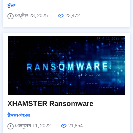
ਮੁੱਦਾ
ਅਪ੍ਰੈਲ 23, 2025
23,472
XHAMSTER Ransomware
ਰੈਨਸਮਵੇਅਰ
ਅਕਤੂਬਰ 11, 2022
21,854