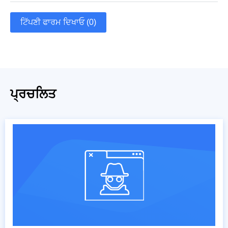
ਟਿੱਪਣੀ ਫਾਰਮ ਦਿਖਾਓ (0)
ਪ੍ਰਚਲਿਤ