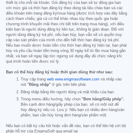
thiết bị cho mỗi tài khoản. Gói đăng ký của bạn sẽ tự động gia hạn
với mức giá và thời hạn đăng ký theo đúng tài liệu chào bán và các
điều khoản trên trang đăng ký/mua hàng (được tích hợp vào đây bằng
cách tham chiếu; giá cả có thể khác nhau tùy theo quốc gia hoặc
chương trình khuyến mãi theo chi tiết trên trang mua hàng), với điều
kiện bạn là người dùng đăng ký liên tục, không bị gián đoạn. Đối với
người dùng đăng ký trả phí, nếu bạn hủy, bạn vẫn sẽ có quyền truy
cập vào sản phẩm của mình cho đến hết thời hạn đăng ký trả phí.
Nếu bạn muốn được hoàn tiền cho thời hạn đăng ký hiện tại, bạn phải
hủy và yêu cầu hoàn tiền trong vòng 30 ngày kể từ lần mua hàng gần
nhất, và bạn sẽ ngay lập tức ngừng sử dụng đầy đủ chức năng khi
quá trình hoàn tiền được xử lý.
Bạn có thể hủy đăng ký hoặc thời gian dùng thử như sau:
Truy cập trang
web www.enigmasoftware.com
và nhấp vào
nút
"Đăng nhập"
ở góc trên bên phải.
Đăng nhập bằng tên người dùng và mật khẩu của bạn.
Trong menu điều hướng, hãy chọn
"Đơn hàng/Giấy phép".
Bên cạnh đơn hàng/giấy phép của bạn, sẽ có một nút để
hủy đăng ký nếu có. Lưu ý: Nếu bạn có nhiều đơn hàng/sản
phẩm, bạn cần hủy từng đơn hàng/sản phẩm một.
Nếu bạn có bất kỳ câu hỏi hoặc vấn đề nào, bạn có thể liên hệ với bộ
phận hỗ trợ của EnigmaSoft qua email tại