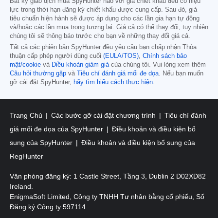
Bất kỳ giao dịch mua SpyHunter nào với giá chiết khấu đều có hiệu
lực trong thời hạn đăng ký chiết khấu được cung cấp. Sau đó, giá
tiêu chuẩn hiện hành sẽ được áp dụng cho các lần gia hạn tự động
và/hoặc các lần mua trong tương lai. Giá cả có thể thay đổi, tuy nhiên
chúng tôi sẽ thông báo trước cho bạn về những thay đổi giá cả.
Tất cả các phiên bản SpyHunter đều yêu cầu bạn chấp nhận Thỏa
thuận cấp phép người dùng cuối
(EULA/TOS)
,
Chính sách bảo
mật/cookie
và
Điều khoản giảm giá
của chúng tôi. Vui lòng xem thêm
Câu hỏi thường gặp
và
Tiêu chí đánh giá mối đe dọa
. Nếu bạn muốn
gỡ cài đặt SpyHunter,
hãy tìm hiểu cách thực hiện
.
Trang Chủ
Các bước gỡ cài đặt chương trình
Tiêu chí đánh
giá mối đe dọa của SpyHunter
Điều khoản và điều kiện bổ
sung của SpyHunter
Điều khoản và điều kiện bổ sung của
RegHunter
Văn phòng đăng ký: 1 Castle Street, Tầng 3, Dublin 2 D02XD82
Ireland.
EnigmaSoft Limited, Công ty TNHH Tư nhân bằng cổ phiếu, Số
Đăng ký Công ty 597114.