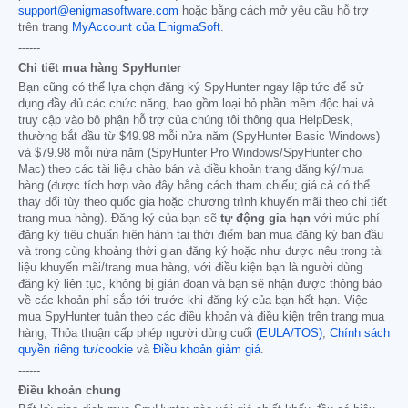
support@enigmasoftware.com
hoặc bằng cách mở yêu cầu hỗ trợ
trên trang
MyAccount của EnigmaSoft
.
------
Chi tiết mua hàng SpyHunter
Bạn cũng có thể lựa chọn đăng ký SpyHunter ngay lập tức để sử
dụng đầy đủ các chức năng, bao gồm loại bỏ phần mềm độc hại và
truy cập vào bộ phận hỗ trợ của chúng tôi thông qua HelpDesk,
thường bắt đầu từ
$49.98
mỗi nửa năm (SpyHunter Basic Windows)
và
$79.98
mỗi nửa năm (SpyHunter Pro Windows/SpyHunter cho
Mac) theo các tài liệu chào bán và điều khoản trang đăng ký/mua
hàng (được tích hợp vào đây bằng cách tham chiếu; giá cả có thể
thay đổi tùy theo quốc gia hoặc chương trình khuyến mãi theo chi tiết
trang mua hàng). Đăng ký của bạn sẽ
tự động gia hạn
với mức phí
đăng ký tiêu chuẩn hiện hành tại thời điểm bạn mua đăng ký ban đầu
và trong cùng khoảng thời gian đăng ký hoặc như được nêu trong tài
liệu khuyến mãi/trang mua hàng, với điều kiện bạn là người dùng
đăng ký liên tục, không bị gián đoạn và bạn sẽ nhận được thông báo
về các khoản phí sắp tới trước khi đăng ký của bạn hết hạn. Việc
mua SpyHunter tuân theo các điều khoản và điều kiện trên trang mua
hàng, Thỏa thuận cấp phép người dùng cuối
(EULA/TOS)
,
Chính sách
quyền riêng tư/cookie
và
Điều khoản giảm giá
.
------
Điều khoản chung