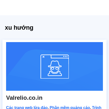
xu hướng
Valrelio.co.in
Các trang web lừa đảo
,
Phần mềm quảng cáo
,
Trình