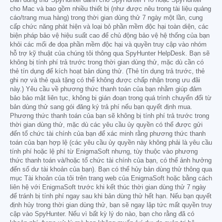
Bản dùng thử SpyHunter dành cho SpyHunter Pro hoặc SpyHunter
cho Mac và bao gồm nhiều thiết bị (như được nêu trong tài liệu quảng
cáo/trang mua hàng) trong thời gian dùng thử 7 ngày một lần, cung
cấp chức năng phát hiện và loại bỏ phần mềm độc hại toàn diện, các
biện pháp bảo vệ hiệu suất cao để chủ động bảo vệ hệ thống của bạn
khỏi các mối đe dọa phần mềm độc hại và quyền truy cập vào nhóm
hỗ trợ kỹ thuật của chúng tôi thông qua SpyHunter HelpDesk. Bạn sẽ
không bị tính phí trả trước trong thời gian dùng thử, mặc dù cần có
thẻ tín dụng để kích hoạt bản dùng thử. (Thẻ tín dụng trả trước, thẻ
ghi nợ và thẻ quà tặng có thể không được chấp nhận trong ưu đãi
này.) Yêu cầu về phương thức thanh toán của bạn nhằm giúp đảm
bảo bảo mật liên tục, không bị gián đoạn trong quá trình chuyển đổi từ
bản dùng thử sang gói đăng ký trả phí nếu bạn quyết định mua.
Phương thức thanh toán của bạn sẽ không bị tính phí trả trước trong
thời gian dùng thử, mặc dù các yêu cầu ủy quyền có thể được gửi
đến tổ chức tài chính của bạn để xác minh rằng phương thức thanh
toán của bạn hợp lệ (các yêu cầu ủy quyền này không phải là yêu cầu
tính phí hoặc lệ phí từ EnigmaSoft nhưng, tùy thuộc vào phương
thức thanh toán và/hoặc tổ chức tài chính của bạn, có thể ảnh hưởng
đến số dư tài khoản của bạn). Bạn có thể hủy bản dùng thử thông qua
mục Tài khoản của tôi trên trang web của EnigmaSoft hoặc bằng cách
liên hệ với EnigmaSoft trước khi kết thúc thời gian dùng thử 7 ngày
để tránh bị tính phí ngay sau khi bản dùng thử hết hạn. Nếu bạn quyết
định hủy trong thời gian dùng thử, bạn sẽ ngay lập tức mất quyền truy
cập vào SpyHunter. Nếu vì bất kỳ lý do nào, bạn cho rằng đã có