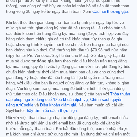
khoản phí được xử lý mà bạn không muốn (ví dụ: do quản trị hệ
thống), bạn cũng có thể hủy và nhận lại toàn bộ số tiền đã thanh toán
trong vòng 30 ngày kể từ ngày thanh toán. Xem
Câu hỏi thường gặp
.
Khi kết thúc thời gian dùng thử, bạn sẽ bị tính phí ngay lập tức với
mức giá và thời gian đăng ký như đã nêu trong tài liệu chào bán và
các điều khoản trên trang đăng ký/mua hàng (được tích hợp vào đây
bằng cách tham chiếu; giá cả có thể khác nhau tùy theo quốc gia
hoặc chương trình khuyến mãi theo chi tiết trên trang mua hàng) nếu
bạn không hủy kịp thời. Giá thường bắt đầu từ
$79.98
mỗi nửa năm
(SpyHunter Pro Windows/SpyHunter cho Mac). Gói đăng ký bạn đã
mua sẽ được
tự động gia hạn
theo các điều khoản trên trang đăng
ký/mua hàng, quy định việc tự động gia hạn với mức phí đăng ký tiêu
chuẩn hiện hành tại thời điểm mua hàng ban đầu và cho cùng thời
gian đăng ký hoặc như đã nêu trong tài liệu khuyến mãi/trang mua
hàng, với điều kiện bạn là người dùng đăng ký liên tục, không bị gián
đoạn. Vui lòng xem trang mua hàng để biết chi tiết. Thời gian dùng
thử tuân theo các Điều khoản này, sự đồng ý của bạn với
Thỏa thuận
cấp phép người dùng cuối/Điều khoản dịch vụ
,
Chính sách quyền
riêng tư/Cookie
và
Điều khoản giảm giá
. Nếu bạn muốn gỡ cài đặt
SpyHunter,
hãy tìm hiểu cách thực hiện
.
Đối với việc thanh toán gia hạn tự động gói đăng ký, một email nhắc
nhở sẽ được gửi đến địa chỉ email bạn đã cung cấp khi đăng ký
trước mỗi ngày thanh toán. Khi bắt đầu dùng thử, bạn sẽ nhận được
mã kích hoạt chỉ được sử dụng cho một lần dùng thử và chỉ trên một