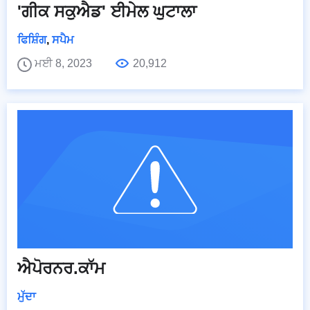
'ਗੀਕ ਸਕੁਐਡ' ਈਮੇਲ ਘੁਟਾਲਾ
ਫਿਸ਼ਿੰਗ
,
ਸਪੈਮ
ਮਈ 8, 2023
20,912
ਐਪੋਰਨਰ.ਕਾੱਮ
ਮੁੱਦਾ