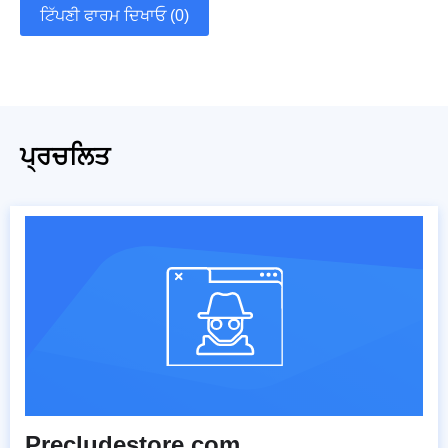
ਟਿੱਪਣੀ ਫਾਰਮ ਦਿਖਾਓ (0)
ਪ੍ਰਚਲਿਤ
Precludestore.com