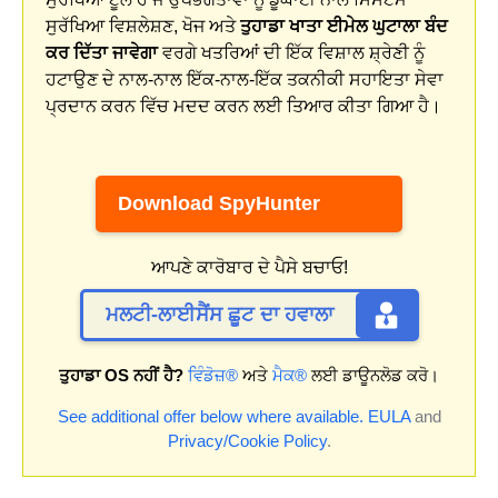
ਸੁਰੱਖਿਆ ਵਿਸ਼ਲੇਸ਼ਣ, ਖੋਜ ਅਤੇ
ਤੁਹਾਡਾ ਖਾਤਾ ਈਮੇਲ ਘੁਟਾਲਾ ਬੰਦ
ਕਰ ਦਿੱਤਾ ਜਾਵੇਗਾ
ਵਰਗੇ ਖਤਰਿਆਂ ਦੀ ਇੱਕ ਵਿਸ਼ਾਲ ਸ਼੍ਰੇਣੀ ਨੂੰ
ਹਟਾਉਣ ਦੇ ਨਾਲ-ਨਾਲ ਇੱਕ-ਨਾਲ-ਇੱਕ ਤਕਨੀਕੀ ਸਹਾਇਤਾ ਸੇਵਾ
ਪ੍ਰਦਾਨ ਕਰਨ ਵਿੱਚ ਮਦਦ ਕਰਨ ਲਈ ਤਿਆਰ ਕੀਤਾ ਗਿਆ ਹੈ।
Download SpyHunter
ਆਪਣੇ ਕਾਰੋਬਾਰ ਦੇ ਪੈਸੇ ਬਚਾਓ!
ਮਲਟੀ-ਲਾਈਸੈਂਸ ਛੂਟ ਦਾ ਹਵਾਲਾ
ਤੁਹਾਡਾ OS ਨਹੀਂ ਹੈ?
ਵਿੰਡੋਜ਼®
ਅਤੇ
ਮੈਕ®
ਲਈ ਡਾਊਨਲੋਡ ਕਰੋ।
See additional offer below where available.
EULA
and
Privacy/Cookie Policy
.