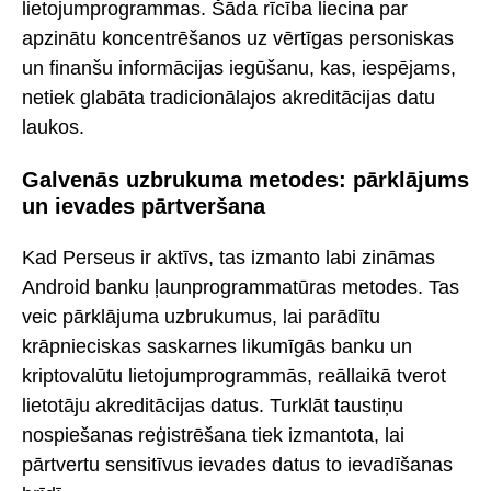
lietojumprogrammas. Šāda rīcība liecina par
apzinātu koncentrēšanos uz vērtīgas personiskas
un finanšu informācijas iegūšanu, kas, iespējams,
netiek glabāta tradicionālajos akreditācijas datu
laukos.
Galvenās uzbrukuma metodes: pārklājums
un ievades pārtveršana
Kad Perseus ir aktīvs, tas izmanto labi zināmas
Android banku ļaunprogrammatūras metodes. Tas
veic pārklājuma uzbrukumus, lai parādītu
krāpnieciskas saskarnes likumīgās banku un
kriptovalūtu lietojumprogrammās, reāllaikā tverot
lietotāju akreditācijas datus. Turklāt taustiņu
nospiešanas reģistrēšana tiek izmantota, lai
pārtvertu sensitīvus ievades datus to ievadīšanas