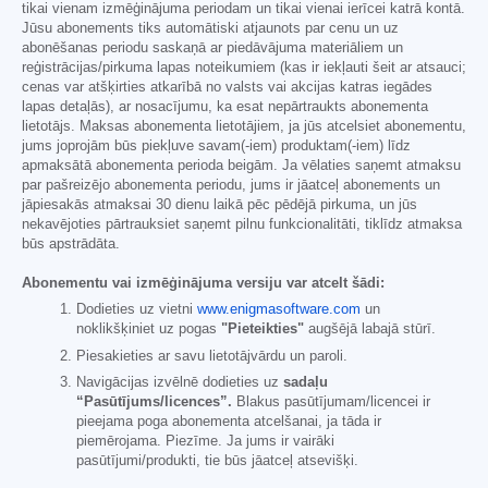
tikai vienam izmēģinājuma periodam un tikai vienai ierīcei katrā kontā.
Jūsu abonements tiks automātiski atjaunots par cenu un uz
abonēšanas periodu saskaņā ar piedāvājuma materiāliem un
reģistrācijas/pirkuma lapas noteikumiem (kas ir iekļauti šeit ar atsauci;
cenas var atšķirties atkarībā no valsts vai akcijas katras iegādes
lapas detaļās), ar nosacījumu, ka esat nepārtraukts abonementa
lietotājs. Maksas abonementa lietotājiem, ja jūs atcelsiet abonementu,
jums joprojām būs piekļuve savam(-iem) produktam(-iem) līdz
apmaksātā abonementa perioda beigām. Ja vēlaties saņemt atmaksu
par pašreizējo abonementa periodu, jums ir jāatceļ abonements un
jāpiesakās atmaksai 30 dienu laikā pēc pēdējā pirkuma, un jūs
nekavējoties pārtrauksiet saņemt pilnu funkcionalitāti, tiklīdz atmaksa
būs apstrādāta.
Abonementu vai izmēģinājuma versiju var atcelt šādi:
Dodieties uz vietni
www.enigmasoftware.com
un
noklikšķiniet uz pogas
"Pieteikties"
augšējā labajā stūrī.
Piesakieties ar savu lietotājvārdu un paroli.
Navigācijas izvēlnē dodieties uz
sadaļu
“Pasūtījums/licences”.
Blakus pasūtījumam/licencei ir
pieejama poga abonementa atcelšanai, ja tāda ir
piemērojama. Piezīme. Ja jums ir vairāki
pasūtījumi/produkti, tie būs jāatceļ atsevišķi.