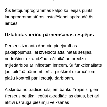
Šīs lietojumprogrammas kalpo kā ieejas punkti
ļaunprogrammatūras instalēšanai apdraudētās
ierīcēs.
Uzlabotas ierīču pārņemšanas iespējas
Perseus izmanto Android pieejamības
pakalpojumus, lai izveidotu attālinātas sesijas,
nodrošinot uzraudzību reāllaikā un precīzu
mijiedarbību ar inficētām ierīcēm. Šī funkcionalitāte
ļauj pilnībā pārņemt ierīci, piešķirot uzbrucējiem
plašu kontroli pār lietotāju darbībām.
Atšķirībā no tradicionālajiem banku Trojas zirgiem,
Perseus ne tikai iegūst akreditācijas datus, bet arī
aktīvi uzrauga piezīmju veikšanas