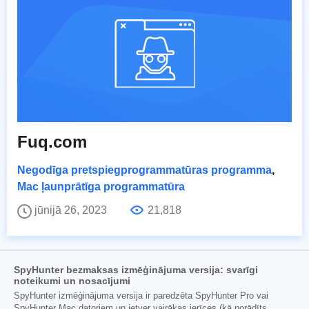
Fuq.com
Negodīga pretspiegprogrammatūras programma
,
Mac ļaunprātīga programmatūra
jūnijā 26, 2023
21,818
SpyHunter bezmaksas izmēģinājuma versija: svarīgi
noteikumi un nosacījumi
SpyHunter izmēģinājuma versija ir paredzēta SpyHunter Pro vai
SpyHunter Mac datoriem un ietver vairākas ierīces (kā norādīts