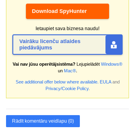
Download SpyHunter
Ietaupiet sava biznesa naudu!
Vairāku licenču atlaides
piedāvājums
Vai nav jūsu operētājsistēma?
Lejupielādēt
Windows®
un
Mac®
.
See additional offer below where available.
EULA
and
Privacy/Cookie Policy
.
Rādīt komentāru veidlapu (0)