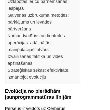
Uzlabotas ierīču pārņemšanas
iespējas
Galvenās uzbrukuma metodes:
pārklājums un ievades
pārtveršana
Komandvadības un kontroles
operācijas: attālinātās
manipulācijas ietvars
Izvairīšanās taktika un vides
apzināšanās
Stratēģiskās sekas: efektivitāte,
izmantojot evolūciju
Evolūcija no pierādītām
ļaunprogrammatūras līnijām
Perseus ir veidots uz Cerberus