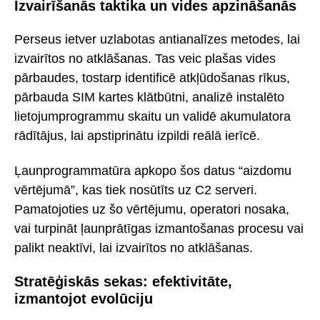
Izvairīšanās taktika un vides apzināšanās
Perseus ietver uzlabotas antianalīzes metodes, lai
izvairītos no atklāšanas. Tas veic plašas vides
pārbaudes, tostarp identificē atkļūdošanas rīkus,
pārbauda SIM kartes klātbūtni, analizē instalēto
lietojumprogrammu skaitu un validē akumulatora
rādītājus, lai apstiprinātu izpildi reālā ierīcē.
Ļaunprogrammatūra apkopo šos datus “aizdomu
vērtējumā”, kas tiek nosūtīts uz C2 serveri.
Pamatojoties uz šo vērtējumu, operatori nosaka,
vai turpināt ļaunprātīgas izmantošanas procesu vai
palikt neaktīvi, lai izvairītos no atklāšanas.
Stratēģiskās sekas: efektivitāte,
izmantojot evolūciju