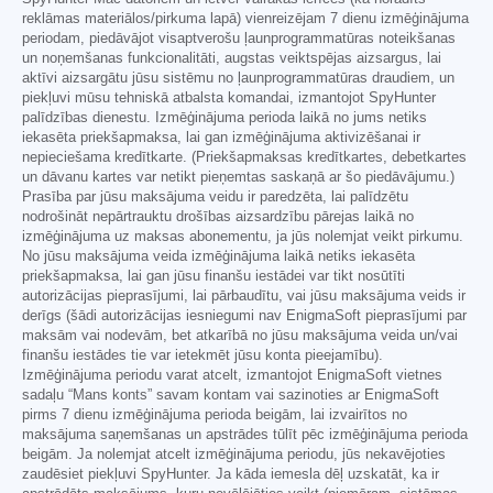
reklāmas materiālos/pirkuma lapā) vienreizējam 7 dienu izmēģinājuma
periodam, piedāvājot visaptverošu ļaunprogrammatūras noteikšanas
un noņemšanas funkcionalitāti, augstas veiktspējas aizsargus, lai
aktīvi aizsargātu jūsu sistēmu no ļaunprogrammatūras draudiem, un
piekļuvi mūsu tehniskā atbalsta komandai, izmantojot SpyHunter
palīdzības dienestu. Izmēģinājuma perioda laikā no jums netiks
iekasēta priekšapmaksa, lai gan izmēģinājuma aktivizēšanai ir
nepieciešama kredītkarte. (Priekšapmaksas kredītkartes, debetkartes
un dāvanu kartes var netikt pieņemtas saskaņā ar šo piedāvājumu.)
Prasība par jūsu maksājuma veidu ir paredzēta, lai palīdzētu
nodrošināt nepārtrauktu drošības aizsardzību pārejas laikā no
izmēģinājuma uz maksas abonementu, ja jūs nolemjat veikt pirkumu.
No jūsu maksājuma veida izmēģinājuma laikā netiks iekasēta
priekšapmaksa, lai gan jūsu finanšu iestādei var tikt nosūtīti
autorizācijas pieprasījumi, lai pārbaudītu, vai jūsu maksājuma veids ir
derīgs (šādi autorizācijas iesniegumi nav EnigmaSoft pieprasījumi par
maksām vai nodevām, bet atkarībā no jūsu maksājuma veida un/vai
finanšu iestādes tie var ietekmēt jūsu konta pieejamību).
Izmēģinājuma periodu varat atcelt, izmantojot EnigmaSoft vietnes
sadaļu “Mans konts” savam kontam vai sazinoties ar EnigmaSoft
pirms 7 dienu izmēģinājuma perioda beigām, lai izvairītos no
maksājuma saņemšanas un apstrādes tūlīt pēc izmēģinājuma perioda
beigām. Ja nolemjat atcelt izmēģinājuma periodu, jūs nekavējoties
zaudēsiet piekļuvi SpyHunter. Ja kāda iemesla dēļ uzskatāt, ka ir