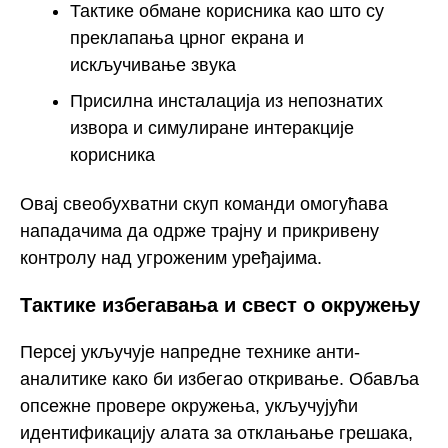
Тактике обмане корисника као што су
преклапања црног екрана и
искључивање звука
Присилна инсталација из непознатих
извора и симулиране интеракције
корисника
Овај свеобухватни скуп команди омогућава
нападачима да одрже трајну и прикривену
контролу над угроженим уређајима.
Тактике избегавања и свест о окружењу
Персеј укључује напредне технике анти-
аналитике како би избегао откривање. Обавља
опсежне провере окружења, укључујући
идентификацију алата за отклањање грешака,