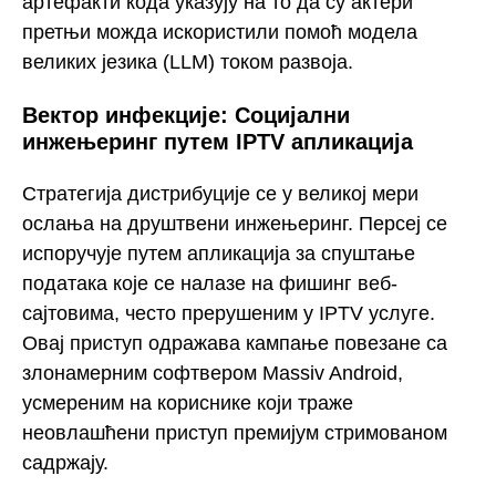
артефакти кода указују на то да су актери
претњи можда искористили помоћ модела
великих језика (LLM) током развоја.
Вектор инфекције: Социјални
инжењеринг путем IPTV апликација
Стратегија дистрибуције се у великој мери
ослања на друштвени инжењеринг. Персеј се
испоручује путем апликација за спуштање
података које се налазе на фишинг веб-
сајтовима, често прерушеним у IPTV услуге.
Овај приступ одражава кампање повезане са
злонамерним софтвером Massiv Android,
усмереним на кориснике који траже
неовлашћени приступ премијум стримованом
садржају.