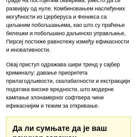
граде на постојећим оквирима, уместо да се
развијају од нуле. Комбиновањем наслеђених
могућности из Церберуса и Феникса са
циљаним побољшањима, као што су праћење
белешки и побољшано даљинско управљање,
Персеј постиже равнотежу између ефикасности
и иновативности.
Овај приступ одражава шири тренд у сајбер
криминалу: давање приоритета
прилагодљивости, скалабилности и екстракцији
података високе вредности, што модерне
кампање злонамерног софтвера чини
ефикаснијим и тежим за откривање.
Да ли сумњате да је ваш