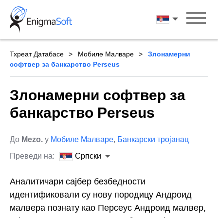
Skip
to
Српски
content
Тхреат Датабасе
Мобиле Малваре
Злонамерни
софтвер за банкарство Perseus
Злонамерни софтвер за
банкарство Perseus
До
Mezo.
у
Мобиле Малваре
,
Банкарски тројанац
Преведи на:
Српски
Аналитичари сајбер безбедности
идентификовали су нову породицу Андроид
малвера познату као Персеус Андроид малвер,