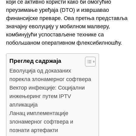
који се активно користи како би омогућио
преузимање уређаја (DTO) и извршавао
финансијске преваре. Ова претња представља
значајну еволуцију у мобилном малверу,
комбинујући успостављене технике са
побољшаном оперативном флексибилношћу.
Преглед садржаја
Еволуција од доказаних
порекла злонамерног софтвера
Вектор инфекције: Социјални
инжењеринг путем IPTV
апликација
Ланац имплементације
злонамерног софтвера и
познати артефакти