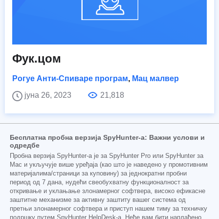
Фук.цом
Рогуе Анти-Спиваре програм
,
Мац малвер
јуна 26, 2023
21,818
Бесплатна пробна верзија SpyHunter-а: Важни услови и
одредбе
Пробна верзија SpyHunter-а је за SpyHunter Pro или SpyHunter за
Mac и укључује више уређаја (као што је наведено у промотивним
материјалима/страници за куповину) за једнократни пробни
период од 7 дана, нудећи свеобухватну функционалност за
откривање и уклањање злонамерног софтвера, високо ефикасне
заштитне механизме за активну заштиту вашег система од
претњи злонамерног софтвера и приступ нашем тиму за техничку
подршку путем SpyHunter HelpDesk-а. Неће вам бити наплаћено