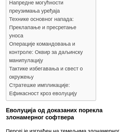
Напредне могућности
преузимања уређаја
Технике основног напада:
Преклапање и пресретање
уноса
Операције командовања и
контроле: Оквир за даљинску
манипулацију
Тактике избегавања и свест о
окружењу
Стратешке импликације:
Ефикасност кроз еволуцију
Еволуција од доказаних порекла
злонамерног софтвера
Персеј је изграђен на темељима злонамерног