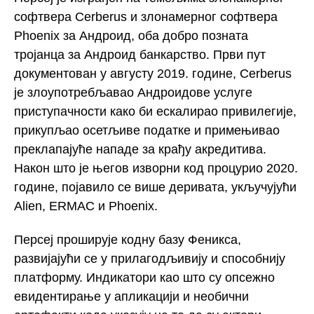
софтвера Cerberus и злонамерног софтвера
Phoenix за Андроид, оба добро позната
тројанца за Андроид банкарство. Први пут
документован у августу 2019. године, Cerberus
је злоупотребљавао Андроидове услуге
приступачности како би ескалирао привилегије,
прикупљао осетљиве податке и примењивао
преклапајуће нападе за крађу акредитива.
Након што је његов изворни код процурио 2020.
године, појавило се више деривата, укључујући
Alien, ERMAC и Phoenix.
Персеј проширује кодну базу Феникса,
развијајући се у прилагодљивију и способнију
платформу. Индикатори као што су опсежно
евидентирање у апликацији и необични