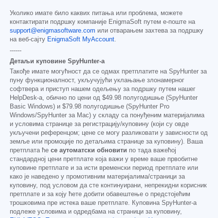
Уколико имате било каквих питања или проблема, можете
контактирати подршку компаније EnigmaSoft путем е-поште на
support@enigmasoftware.com
или отварањем захтева за подршку
на веб-сајту
EnigmaSoft MyAccount
.
------
Детаљи куповине SpyHunter-а
Такође имате могућност да се одмах претплатите на SpyHunter за
пуну функционалност, укључујући уклањање злонамерног
софтвера и приступ нашем одељењу за подршку путем нашег
HelpDesk-а, обично по цени од
$49.98
полугодишње (SpyHunter
Basic Windows) и
$79.98
полугодишње (SpyHunter Pro
Windows/SpyHunter за Mac) у складу са понуђеним материјалима
и условима странице за регистрацију/куповину (који су овде
укључени референцом; цене се могу разликовати у зависности од
земље или промоције по детаљима странице за куповину). Ваша
претплата ће
се аутоматски обновити
по тада важећој
стандардној цени претплате која важи у време ваше првобитне
куповине претплате и за исти временски период претплате или
како је наведено у промотивним материјалима/страници за
куповину, под условом да сте континуирани, непрекидни корисник
претплате и за коју ћете добити обавештење о предстојећим
трошковима пре истека ваше претплате. Куповина SpyHunter-а
подлеже условима и одредбама на страници за куповину,