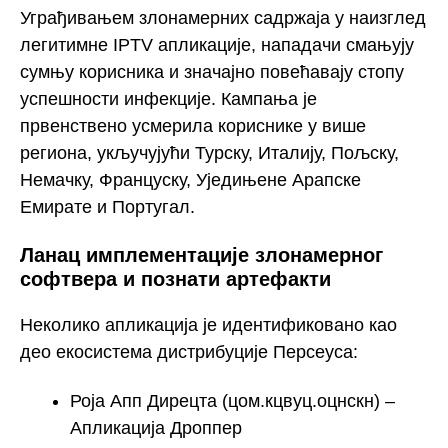
Уграђивањем злонамерних садржаја у наизглед
легитимне IPTV апликације, нападачи смањују
сумњу корисника и значајно повећавају стопу
успешности инфекције. Кампања је
првенствено усмерила кориснике у више
региона, укључујући Турску, Италију, Пољску,
Немачку, Француску, Уједињене Арапске
Емирате и Португал.
Ланац имплементације злонамерног
софтвера и познати артефакти
Неколико апликација је идентификовано као
део екосистема дистрибуције Персеуса:
Роја Апп Дирецта (цом.кцвуц.оцнскн) –
Апликација Дроппер