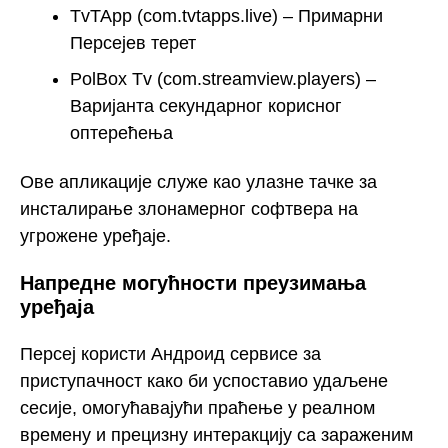
TvTApp (com.tvtapps.live) – Примарни
Персејев терет
PolBox Tv (com.streamview.players) –
Варијанта секундарног корисног
оптерећења
Ове апликације служе као улазне тачке за
инсталирање злонамерног софтвера на
угрожене уређаје.
Напредне могућности преузимања
уређаја
Персеј користи Андроид сервисе за
приступачност како би успоставио удаљене
сесије, омогућавајући праћење у реалном
времену и прецизну интеракцију са зараженим