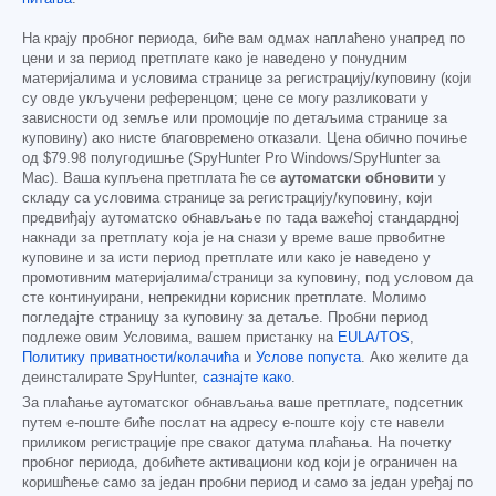
На крају пробног периода, биће вам одмах наплаћено унапред по
цени и за период претплате како је наведено у понудним
материјалима и условима странице за регистрацију/куповину (који
су овде укључени референцом; цене се могу разликовати у
зависности од земље или промоције по детаљима странице за
куповину) ако нисте благовремено отказали. Цена обично почиње
од
$79.98
полугодишње (SpyHunter Pro Windows/SpyHunter за
Mac). Ваша купљена претплата ће се
аутоматски обновити
у
складу са условима странице за регистрацију/куповину, који
предвиђају аутоматско обнављање по тада важећој стандардној
накнади за претплату која је на снази у време ваше првобитне
куповине и за исти период претплате или како је наведено у
промотивним материјалима/страници за куповину, под условом да
сте континуирани, непрекидни корисник претплате. Молимо
погледајте страницу за куповину за детаље. Пробни период
подлеже овим Условима, вашем пристанку на
EULA/TOS
,
Политику приватности/колачића
и
Услове попуста
. Ако желите да
деинсталирате SpyHunter,
сазнајте како
.
За плаћање аутоматског обнављања ваше претплате, подсетник
путем е-поште биће послат на адресу е-поште коју сте навели
приликом регистрације пре сваког датума плаћања. На почетку
пробног периода, добићете активациони код који је ограничен на
коришћење само за један пробни период и само за један уређај по