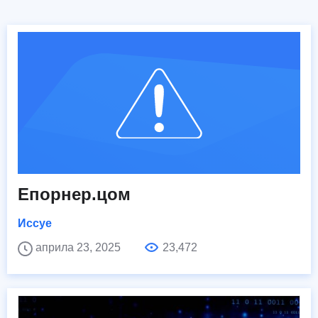
Епорнер.цом
Иссуе
априла 23, 2025
23,472