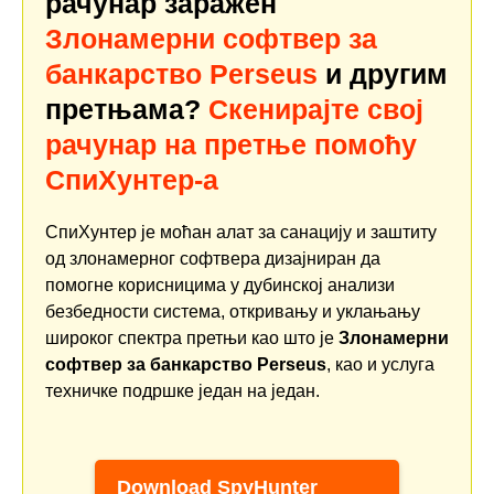
рачунар заражен
Злонамерни софтвер за
банкарство Perseus
и другим
претњама?
Скенирајте свој
рачунар на претње помоћу
СпиХунтер-а
СпиХунтер је моћан алат за санацију и заштиту
од злонамерног софтвера дизајниран да
помогне корисницима у дубинској анализи
безбедности система, откривању и уклањању
широког спектра претњи као што је
Злонамерни
софтвер за банкарство Perseus
, као и услуга
техничке подршке један на један.
Download SpyHunter