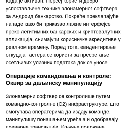
Када је активан, Персеј користи добро
успостављене технике злонамерног софтвера
за Андроид банкарство. Покреће преклапајуће
нападе како би приказао лажне интерфејсе
преко легитимних банкарских и криптовалутних
апликација, снимајући корисничке акредитиве у
реалном времену. Поред тога, евидентирање
откуцаја тастера се користи за пресретање
осетљивих улазних података док се уносе.
Операције командовања и контроле:
Оквир за даљинску манипулацију
Злонамерни софтвер се контролише путем
командно-контролне (C2) инфраструктуре, што
омогућава оператерима да издају команде,
манипулишу понашањем уређаја и одобравају
преварне трансакције. Кључне подржане