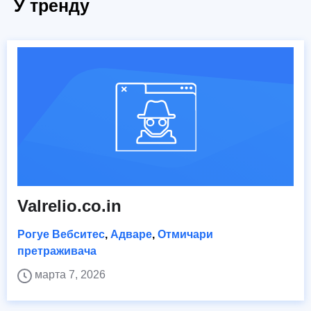
У тренду
Valrelio.co.in
Рогуе Вебситес
,
Адваре
,
Отмичари
претраживача
марта 7, 2026