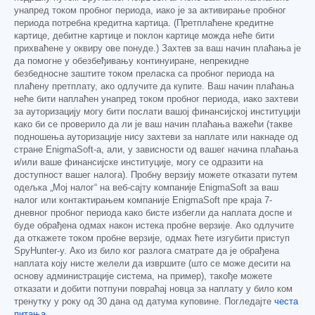
унапред током пробног периода, иако је за активирање пробног
периода потребна кредитна картица. (Претплаћене кредитне
картице, дебитне картице и поклон картице можда неће бити
прихваћене у оквиру ове понуде.) Захтев за ваш начин плаћања је
да помогне у обезбеђивању континуиране, непрекидне
безбедносне заштите током преласка са пробног периода на
плаћену претплату, ако одлучите да купите. Ваш начин плаћања
неће бити наплаћен унапред током пробног периода, иако захтеви
за ауторизацију могу бити послати вашој финансијској институцији
како би се проверило да ли је ваш начин плаћања важећи (такве
подношења ауторизације нису захтеви за наплате или накнаде од
стране EnigmaSoft-а, али, у зависности од вашег начина плаћања
и/или ваше финансијске институције, могу се одразити на
доступност вашег налога). Пробну верзију можете отказати путем
одељка „Мој налог“ на веб-сајту компаније EnigmaSoft за ваш
налог или контактирањем компаније EnigmaSoft пре краја 7-
дневног пробног периода како бисте избегли да наплата доспе и
буде обрађена одмах након истека пробне верзије. Ако одлучите
да откажете током пробне верзије, одмах ћете изгубити приступ
SpyHunter-у. Ако из било ког разлога сматрате да је обрађена
наплата коју нисте желели да извршите (што се може десити на
основу администрације система, на пример), такође можете
отказати и добити потпуни повраћај новца за наплату у било ком
тренутку у року од 30 дана од датума куповине. Погледајте
честа
питања
.