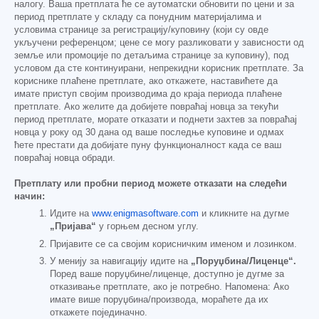
налогу. Ваша претплата ће се аутоматски обновити по цени и за
период претплате у складу са понудним материјалима и
условима странице за регистрацију/куповину (који су овде
укључени референцом; цене се могу разликовати у зависности од
земље или промоције по детаљима странице за куповину), под
условом да сте континуирани, непрекидни корисник претплате. За
кориснике плаћене претплате, ако откажете, наставићете да
имате приступ својим производима до краја периода плаћене
претплате. Ако желите да добијете повраћај новца за текући
период претплате, морате отказати и поднети захтев за повраћај
новца у року од 30 дана од ваше последње куповине и одмах
ћете престати да добијате пуну функционалност када се ваш
повраћај новца обради.
Претплату или пробни период можете отказати на следећи
начин:
Идите на
www.enigmasoftware.com
и кликните на дугме
„Пријава“
у горњем десном углу.
Пријавите се са својим корисничким именом и лозинком.
У менију за навигацију идите на
„Поруџбина/Лиценце“.
Поред ваше поруџбине/лиценце, доступно је дугме за
отказивање претплате, ако је потребно. Напомена: Ако
имате више поруџбина/производа, мораћете да их
откажете појединачно.