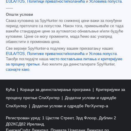
EULA/TOS
,
Политици приватности/колачића
и
Условима попуста
.
------
Општи услови
Свака куповина за SpyHunter по сниженој цени важи за понуђени
период претплате са попустом. Након тога, примењиваће се тада
важеће стандардне цене за аутоматско обнављање и/или будуће
куповине. Цене се могу променити, мада ћемо вас унапред
обавестити о променама цена.
Све верзије SpyHunter-а подлежу вашем прихватању наших
EULA/TOS
,
Политике приватности/колачића
и
Услова попуста
.
Такође погледајте наша
често постављана питања
и
критеријуме
за процену претњи
. Ако желите да деинсталирате SpyHunter,
сазнајте како
.
Кућа
Кораци за деинсталирање програма
Критеријуми за
процену претње СпиХунтер
Додатни услови и одредбе
СпиХунтер
Додатни услови и одредбе РегХунтер-а
Регистрован уред: 1 Цастле Стреет, 3рд Флоор, Дублин 2
Д02КСД82 Иреланд.
ЕнигмаСофт Лимитед, Привате Цомпани Лимитед по