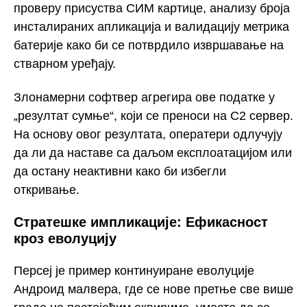
проверу присуства СИМ картице, анализу броја
инсталираних апликација и валидацију метрика
батерије како би се потврдило извршавање на
стварном уређају.
Злонамерни софтвер агрегира ове податке у
„резултат сумње“, који се преноси на C2 сервер.
На основу овог резултата, оператери одлучују
да ли да наставе са даљом експлоатацијом или
да остану неактивни како би избегли
откривање.
Стратешке импликације: Ефикасност
кроз еволуцију
Персеј је пример континуиране еволуције
Андроид малвера, где се нове претње све више