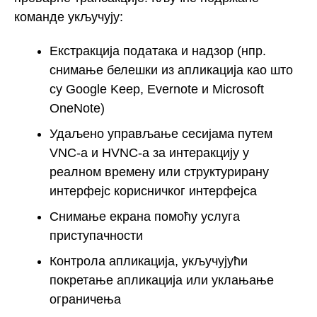
команде укључују:
Екстракција података и надзор (нпр.
снимање белешки из апликација као што
су Google Keep, Evernote и Microsoft
OneNote)
Удаљено управљање сесијама путем
VNC-а и HVNC-а за интеракцију у
реалном времену или структурирану
интерфејс корисничког интерфејса
Снимање екрана помоћу услуга
приступачности
Контрола апликација, укључујући
покретање апликација или уклањање
ограничења