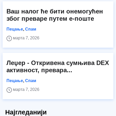
Ваш налог ће бити онемогућен
због преваре путем е-поште
Пецање
,
Спам
марта 7, 2026
Леџер - Откривена сумњива DEX
активност, превара...
Пецање
,
Спам
марта 7, 2026
Најгледанији