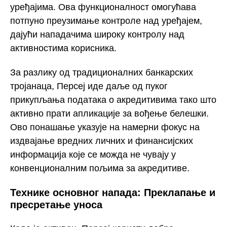
уређајима. Ова функционалност омогућава
потпуно преузимање контроле над уређајем,
дајући нападачима широку контролу над
активностима корисника.
За разлику од традиционалних банкарских
тројанаца, Персеј иде даље од пуког
прикупљања података о акредитивима тако што
активно прати апликације за вођење белешки.
Ово понашање указује на намерни фокус на
издвајање вредних личних и финансијских
информација које се можда не чувају у
конвенционалним пољима за акредитиве.
Технике основног напада: Преклапање и
пресретање уноса