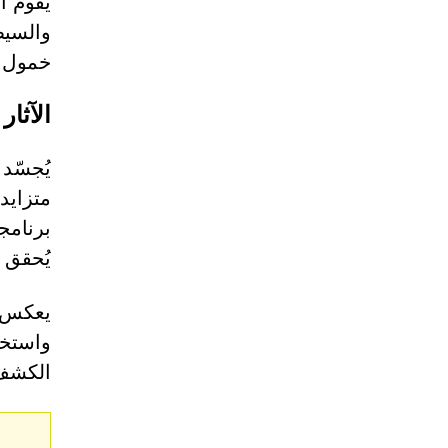
يقوم ا
والسيط
خمول 
الآثار
يُجسّد
متزايد
برنامج
يُحقق ب
يعكس هذ
واستخر
الكشف 