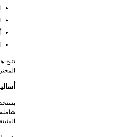
ا
ا
أ
ا
تتيح ه
المختر
أسالي
يستخدم
المثبت