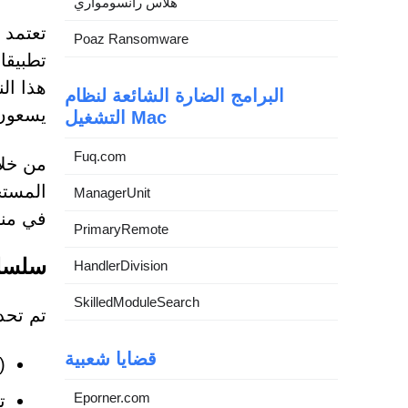
هلاس رانسومواري
تعتمد 
Poaz Ransomware
هذا ال
البرامج الضارة الشائعة لنظام
يسعون 
التشغيل Mac
Fuq.com
المستخ
ManagerUnit
في مناط
PrimaryRemote
سلسلة
HandlerDivision
SkilledModuleSearch
تم تحد
قضايا شعبية
n
Eporner.com
تطبيق e