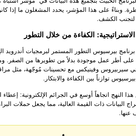
لبرنامج الخبيث بتجميع هذه البيانات في "مؤشر اشتباه"،
رة. وبناءً على هذا المؤشر، يحدد المشغلون ما إذا كا
لتجنب الكشف.
 الاستراتيجية: الكفاءة من خلال التطور
 برنامج بيرسيوس التطور المستمر لبرمجيات أندرويد الخ
 على أطر عمل موجودة بدلاً من تطويرها من الصفر. وم
ي سيربيروس وفينيكس مع تحسينات مُوجّهة، مثل مراقب
يرسيوس توازناً بين الكفاءة والابتكار.
ا النهج اتجاهاً أوسع في الجرائم الإلكترونية: إعطاء ال
اج البيانات ذات القيمة العالية، مما يجعل حملات البر
عنها.