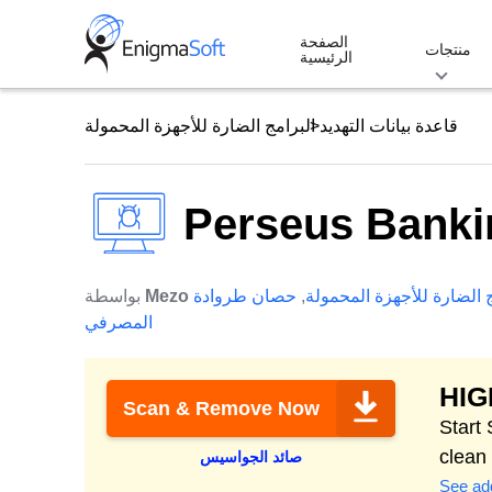
Skip
الصفحة
to
منتجات
الرئيسية
content
قاعدة بيانات التهديد
البرامج الضارة للأجهزة المحمولة
Perseus Banki
ج الضارة للأجهزة المحمولة
,
حصان طروادة
Mezo
بواسطة
المصرفي
HI
Scan & Remove Now
محمولة. Protect &
clean
صائد الجواسيس
See add