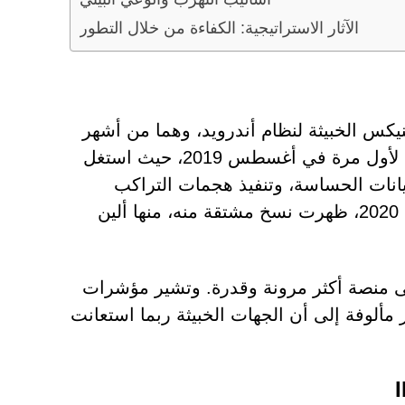
الآثار الاستراتيجية: الكفاءة من خلال التطور
كس الخبيثة لنظام أندرويد، وهما من أشهر
برامج التجسس المصرفية على أندرويد. تم توثيق سيربيروس لأول مرة في أغسطس 2019، حيث استغل
انات الحساسة، وتنفيذ هجمات التراكب
لسرقة بيانات الاعتماد. بعد تسريب شفرته المصدرية في عام 2020، ظهرت نسخ مشتقة منه، منها ألين
 إلى منصة أكثر مرونة وقدرة. وتشير مؤشرات
ألوفة إلى أن الجهات الخبيثة ربما استعانت