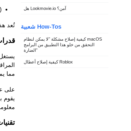
هل Lookmovie.io آمن؟
rs
تُعد ه
شعبية How-Tos
كيفية إصلاح مشكلة "لا يمكن لنظام macOS
قدرات
التحقق من خلو هذا التطبيق من البرامج
الضارة"
يستغل 
كيفية إصلاح أعطال Roblox
المراق
مما يم
على عك
يقوم ب
معلوما
تقنيا