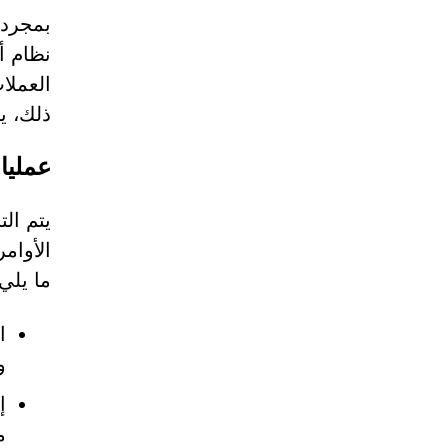
بمجرد 
نظام أ
العملا
ذلك، ي
عمليا
يتم ال
الأوام
ما يلي:
و Evernote و
م