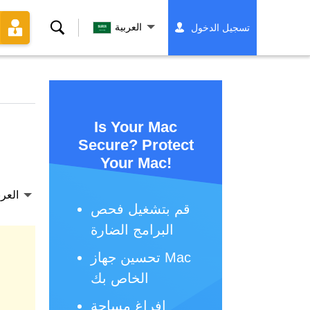
بحث
العربية
تسجيل الدخول
Is Your Mac
Secure? Protect
Your Mac!
العرب
قم بتشغيل فحص
البرامج الضارة
تحسين جهاز Mac
الخاص بك
إفراغ مساحة