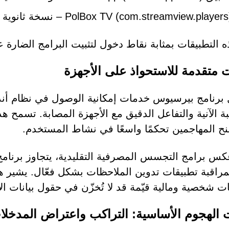
PolBox TV (com.streamview.playe) – نسخة ثانوية من الحمولة
ذه التطبيقات بمثابة نقاط دخول لتثبيت البرامج الضارة 
 متقدمة للاستحواذ على الأجهزة
برنامج بيرسيوس خدمات إمكانية الوصول في نظام أندرو
بة الآنية والتفاعل الدقيق مع الأجهزة المصابة. تسمح ه
نح المهاجمين تحكمًا واسعًا في نشاط المستخدم.
س برامج التجسس المصرفية التقليدية، يتجاوز برنامج 
مراقبة تطبيقات تدوين الملاحظات بشكل فعّال. يشير ه
ت شخصية ومالية قيّمة قد لا تُخزّن في حقول بيانات الاع
ت الهجوم الأساسية: التراكب واعتراض المدخلا