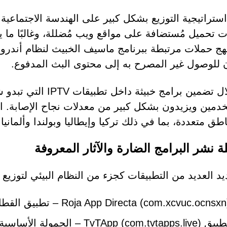
استراتيجية التوزيع بشكل كبير على الهندسة الاجتماعية
نهج حملات مرتبطة ببرنامج ماسيف الخبيث لنظام أندرو
للوصول غير المصرح به إلى محتوى البث المدفوع.
من خلال تضمين برامج خ
دمين ويزيدون بشكل كبير من معدلات نجاح الإصابة
ق متعددة، بما في ذلك تركيا وإيطاليا وبولندا وألمانيا 
 نشر البرامج الضارة والآثار المعروفة
يد العديد من التطبيقات كجزء من النظام البيئي لتوزيع
Roja App Directa (com.xcvuc.ocnsx) – تطبيق القطارة
TvTApp (com.tvtapps.liv) – الحمولة الأساسية لـ Perseus