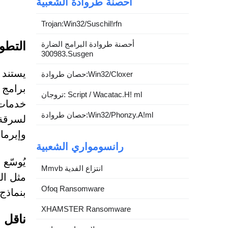
أحصنة طروادة الشعبية
Trojan:Win32/Suschil!rfn
التطو
أحصنة طروادة البرامج الضارة
300983.Susgen
يستند 
حصان طروادة:Win32/Cloxer
تروجان: Script / Wacatac.H! ml
خدمات 
حصان طروادة:Win32/Phonzy.A!ml
وإيرما
رانسومواري الشعبية
يُوسّع
Mmvb انتزاع الفدية
مثل ال
Ofoq Ransomware
بنماذج لغوية
XHAMSTER Ransomware
ناقل ا