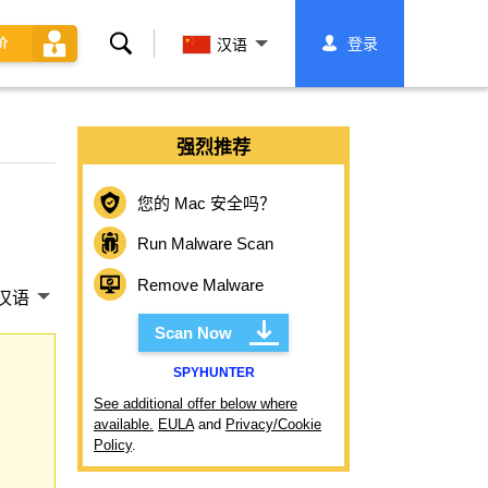
搜
登录
价
汉语
索
强烈推荐
您的 Mac 安全吗？
Run Malware Scan
Remove Malware
汉语
Scan Now
SPYHUNTER
See additional offer below where
available.
EULA
and
Privacy/Cookie
Policy
.