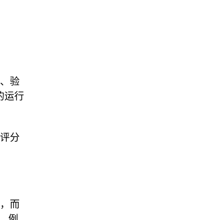
具、验
的运行
个评分
建，而
强，例