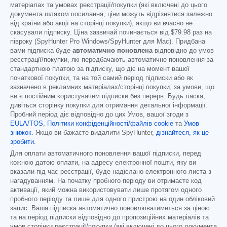
матеріалах та умовах реєстрації/покупки (які включені до цього
документа шляхом посилання; ціни можуть відрізнятися залежно
від країни або акції на сторінці покупки), якщо ви вчасно не
скасували підписку. Ціна зазвичай починається від
$79.98
раз на
півроку (SpyHunter Pro Windows/SpyHunter для Mac). Придбана
вами підписка буде
автоматично поновлена
відповідно до умов
реєстрації/покупки, які передбачають автоматичне поновлення за
стандартною платою за підписку, що діє на момент вашої
початкової покупки, та на той самий період підписки або як
зазначено в рекламних матеріалах/сторінці покупки, за умови, що
ви є постійним користувачем підписки без перерв. Будь ласка,
дивіться сторінку покупки для отримання детальної інформації.
Пробний період діє відповідно до цих Умов, вашої згоди з
EULA/TOS
,
Політики конфіденційності/файлів cookie
та
Умов
знижок
. Якщо ви бажаєте видалити SpyHunter,
дізнайтеся, як це
зробити
.
Для оплати автоматичного поновлення вашої підписки, перед
кожною датою оплати, на адресу електронної пошти, яку ви
вказали під час реєстрації, буде надіслано електронного листа з
нагадуванням. На початку пробного періоду ви отримаєте код
активації, який можна використовувати лише протягом одного
пробного періоду та лише для одного пристрою на один обліковий
запис. Ваша підписка автоматично поновлюватиметься за ціною
та на період підписки відповідно до пропозиційних матеріалів та
умов сторінки реєстрації/покупки (які включені до цього документа