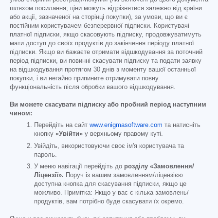
шляхом посилання; ціни можуть відрізнятися залежно від країни
або акції, зазначеної на сторінці покупки), за умови, що ви є
постійним користувачем безперервної підписки. Користувачі
платної підписки, якщо скасовують підписку, продовжуватимуть
мати доступ до своїх продуктів до закінчення періоду платної
підписки. Якщо ви бажаєте отримати відшкодування за поточний
період підписки, ви повинні скасувати підписку та подати заявку
на відшкодування протягом 30 днів з моменту вашої останньої
покупки, і ви негайно припините отримувати повну
функціональність після обробки вашого відшкодування.
Ви можете скасувати підписку або пробний період наступним
чином:
Перейдіть на сайт
www.enigmasoftware.com
та натисніть
кнопку
«Увійти»
у верхньому правому куті.
Увійдіть, використовуючи своє ім'я користувача та
пароль.
У меню навігації перейдіть до
розділу «Замовлення/
Ліцензії».
Поруч із вашим замовленням/ліцензією
доступна кнопка для скасування підписки, якщо це
можливо. Примітка: Якщо у вас є кілька замовлень/
продуктів, вам потрібно буде скасувати їх окремо.