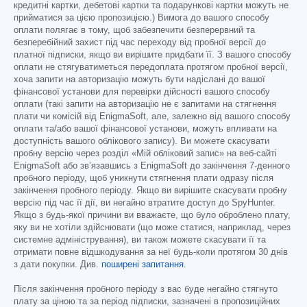
кредитні картки, дебетові картки та подарункові картки можуть не
прийматися за цією пропозицією.) Вимога до вашого способу
оплати полягає в тому, щоб забезпечити безперервний та
безперебійний захист під час переходу від пробної версії до
платної підписки, якщо ви вирішите придбати її. З вашого способу
оплати не стягуватиметься передоплата протягом пробної версії,
хоча запити на авторизацію можуть бути надіслані до вашої
фінансової установи для перевірки дійсності вашого способу
оплати (такі запити на авторизацію не є запитами на стягнення
плати чи комісій від EnigmaSoft, але, залежно від вашого способу
оплати та/або вашої фінансової установи, можуть впливати на
доступність вашого облікового запису). Ви можете скасувати
пробну версію через розділ «Мій обліковий запис» на веб-сайті
EnigmaSoft або зв’язавшись з EnigmaSoft до закінчення 7-денного
пробного періоду, щоб уникнути стягнення плати одразу після
закінчення пробного періоду. Якщо ви вирішите скасувати пробну
версію під час її дії, ви негайно втратите доступ до SpyHunter.
Якщо з будь-якої причини ви вважаєте, що було оброблено плату,
яку ви не хотіли здійснювати (що може статися, наприклад, через
системне адміністрування), ви також можете скасувати її та
отримати повне відшкодування за неї будь-коли протягом 30 днів
з дати покупки. Див.
поширені запитання
.
Після закінчення пробного періоду з вас буде негайно стягнуто
плату за ціною та за період підписки, зазначені в пропозиційних