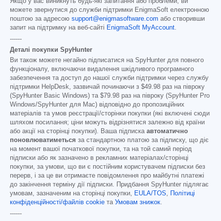
Якщо у вас виникнуть будь-які запитання або проблеми, ви
можете звернутися до служби підтримки EnigmaSoft електронною
поштою за адресою
support@enigmasoftware.com
або створивши
запит на підтримку на веб-сайті
EnigmaSoft MyAccount
.
------
Деталі покупки SpyHunter
Ви також можете негайно підписатися на SpyHunter для повного
функціоналу, включаючи видалення шкідливого програмного
забезпечення та доступ до нашої служби підтримки через службу
підтримки HelpDesk, зазвичай починаючи з
$49.98
раз на півроку
(SpyHunter Basic Windows) та
$79.98
раз на півроку (SpyHunter Pro
Windows/SpyHunter для Mac) відповідно до пропозиційних
матеріалів та умов реєстрації/сторінки покупки (які включені сюди
шляхом посилання; ціни можуть відрізнятися залежно від країни
або акції на сторінці покупки). Ваша підписка
автоматично
поновлюватиметься
за стандартною платою за підписку, що діє
на момент вашої початкової покупки, та на той самий період
підписки або як зазначено в рекламних матеріалах/сторінці
покупки, за умови, що ви є постійним користувачем підписки без
перерв, і за це ви отримаєте повідомлення про майбутні платежі
до закінчення терміну дії підписки. Придбання SpyHunter підлягає
умовам, зазначеним на сторінці покупки,
EULA/TOS
,
Політиці
конфіденційності/файлів cookie
та
Умовам знижок
.
------