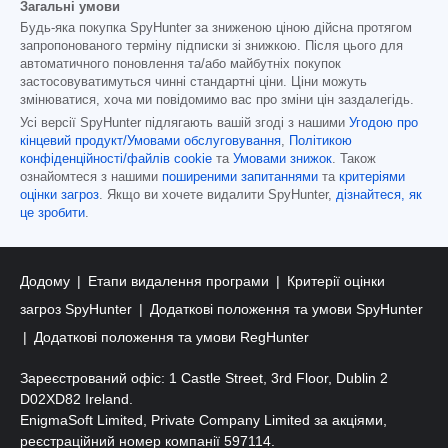
Загальні умови
Будь-яка покупка SpyHunter за зниженою ціною дійсна протягом
запропонованого терміну підписки зі знижкою. Після цього для
автоматичного поновлення та/або майбутніх покупок
застосовуватимуться чинні стандартні ціни. Ціни можуть
змінюватися, хоча ми повідомимо вас про зміни цін заздалегідь.
Усі версії SpyHunter підлягають вашій згоді з нашими
Угодою про
кінцевий продукт/Умовами обслуговування
,
Політикою
конфіденційності/файлів cookie
та
Умовами знижок
. Також
ознайомтеся з нашими
поширеними запитаннями
та
критеріями
оцінки загроз
. Якщо ви хочете видалити SpyHunter,
дізнайтеся, як
це зробити
.
Додому
Етапи видалення програми
Критерії оцінки
загроз SpyHunter
Додаткові положення та умови SpyHunter
Додаткові положення та умови RegHunter
Зареєстрований офіс: 1 Castle Street, 3rd Floor, Dublin 2
D02XD82 Ireland.
EnigmaSoft Limited, Private Company Limited за акціями,
реєстраційний номер компанії 597114.