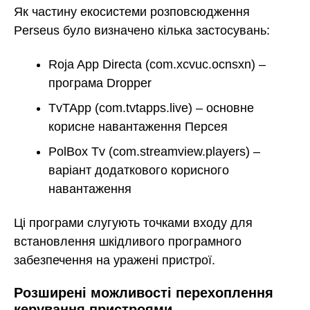
Як частину екосистеми розповсюдження
Perseus було визначено кілька застосувань:
Roja App Directa (com.xcvuc.ocnsxn) –
програма Dropper
TvTApp (com.tvtapps.live) – основне
корисне навантаження Персея
PolBox Tv (com.streamview.players) –
варіант додаткового корисного
навантаження
Ці програми слугують точками входу для
встановлення шкідливого програмного
забезпечення на уражені пристрої.
Розширені можливості перехоплення
керування пристроями