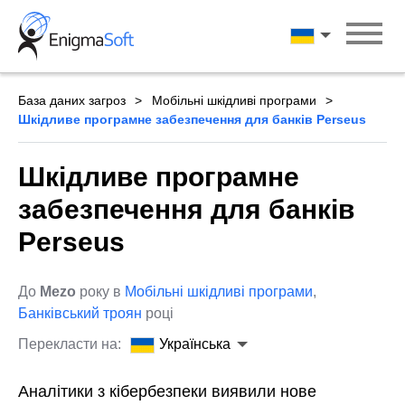
Skip
to
Українська
content
База даних загроз
Мобільні шкідливі програми
Шкідливе програмне забезпечення для банків Perseus
Шкідливе програмне
забезпечення для банків
Perseus
До
Mezo
року в
Мобільні шкідливі програми
,
Банківський троян
році
Перекласти на:
Українська
Аналітики з кібербезпеки виявили нове