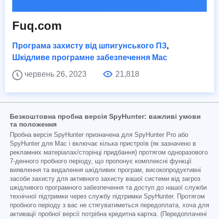
Fuq.com
Програма захисту від шпигунського ПЗ
,
Шкідливе програмне забезпечення Mac
червень 26, 2023
21,818
Безкоштовна пробна версія SpyHunter: важливі умови
та положення
Пробна версія SpyHunter призначена для SpyHunter Pro або
SpyHunter для Mac і включає кілька пристроїв (як зазначено в
рекламних матеріалах/сторінці придбання) протягом одноразового
7-денного пробного періоду, що пропонує комплексні функції
виявлення та видалення шкідливих програм, високопродуктивні
засоби захисту для активного захисту вашої системи від загроз
шкідливого програмного забезпечення та доступ до нашої служби
технічної підтримки через службу підтримки SpyHunter. Протягом
пробного періоду з вас не стягуватиметься передоплата, хоча для
активації пробної версії потрібна кредитна картка. (Передоплачені