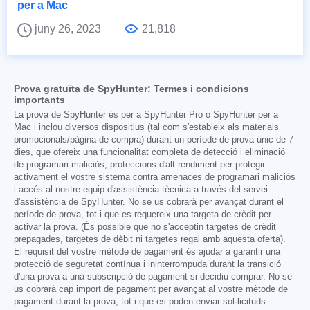
per a Mac
juny 26, 2023
21,818
Prova gratuïta de SpyHunter: Termes i condicions
importants
La prova de SpyHunter és per a SpyHunter Pro o SpyHunter per a
Mac i inclou diversos dispositius (tal com s'estableix als materials
promocionals/pàgina de compra) durant un període de prova únic de 7
dies, que ofereix una funcionalitat completa de detecció i eliminació
de programari maliciós, proteccions d'alt rendiment per protegir
activament el vostre sistema contra amenaces de programari maliciós
i accés al nostre equip d'assistència tècnica a través del servei
d'assistència de SpyHunter. No se us cobrarà per avançat durant el
període de prova, tot i que es requereix una targeta de crèdit per
activar la prova. (És possible que no s'acceptin targetes de crèdit
prepagades, targetes de dèbit ni targetes regal amb aquesta oferta).
El requisit del vostre mètode de pagament és ajudar a garantir una
protecció de seguretat contínua i ininterrompuda durant la transició
d'una prova a una subscripció de pagament si decidiu comprar. No se
us cobrarà cap import de pagament per avançat al vostre mètode de
pagament durant la prova, tot i que es poden enviar sol·licituds