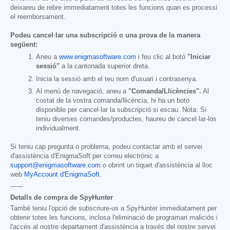
deixareu de rebre immediatament totes les funcions quan es processi
el reemborsament.
Podeu cancel·lar una subscripció o una prova de la manera
següent:
Aneu a
www.enigmasoftware.com
i feu clic al botó
"Iniciar
sessió"
a la cantonada superior dreta.
Inicia la sessió amb el teu nom d'usuari i contrasenya.
Al menú de navegació, aneu a
"Comanda/Llicències".
Al
costat de la vostra comanda/llicència, hi ha un botó
disponible per cancel·lar la subscripció si escau. Nota: Si
teniu diverses comandes/productes, haureu de cancel·lar-los
individualment.
Si teniu cap pregunta o problema, podeu contactar amb el servei
d'assistència d'EnigmaSoft per correu electrònic a
support@enigmasoftware.com
o obrint un tiquet d'assistència al lloc
web
MyAccount d'EnigmaSoft
.
------
Detalls de compra de SpyHunter
També teniu l'opció de subscriure-us a SpyHunter immediatament per
obtenir totes les funcions, inclosa l'eliminació de programari maliciós i
l'accés al nostre departament d'assistència a través del nostre servei