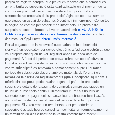
pàgina de registre/compra, que preveuen renovacions automàtiques
amb la tarifa de subscripció estàndard aplicable en el moment de la
compra original i pel mateix període de subscripció o tal com
s'estableix als materials de la promoció/pàgina de compra, sempre
que sigueu un usuari de subscripció continu i ininterromput. Consulteu
la pàgina de compra per obtenir més informació. La prova està
subjecta a aquests Termes, al vostre acord amb
el EULA/TOS
,
la
Política de privadesa/galetes
i
els Termes de descompte
. Si voleu
desinstal·lar SpyHunter,
obteniu més informació
.
Per al pagament de la renovació automàtica de la subscripció,
s'enviarà un recordatori per correu electrònic a l'adreça electrònica que
vau proporcionar quan us vau registrar abans de cada data de
pagament. A l'inici del període de prova, rebreu un codi d'activació
limitat a un sol període de prova i a un sol dispositiu per compte. La
vostra subscripció es renovarà automàticament al preu i durant el
període de subscripció d'acord amb els materials de l'oferta i els
termes de la pàgina de registre/compra (que s'incorporen aquí com a
referència; els preus poden variar segons el país o la promoció
segons els detalls de la pàgina de compra), sempre que sigueu un
usuari de subscripció continu i ininterromput. Per als usuaris de
subscripcions de pagament, si cancel·leu, continuareu tenint accés
als vostres productes fins al final del període de subscripció de
pagament. Si voleu rebre un reemborsament pel període de
subscripció actual, heu de cancel·lar i sol·licitar un reemborsament en
un termini de 30 dies a partir de la vostra compra més recent i