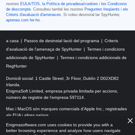
nostres
EULA/TOS
,
la Política de privadesa/cookies
i
les Condicions
de descompte
. Consulteu també les nostres
Preguntes freqüents
i
els
Criteris d'avaluació d'amenaces
. Si voleu desinstal·lar SpyHunter,
apreneu com fer-ho
.
a casa
Passos de desinstal·lació del programa
Criteris
d'avaluació de l'amenaça de SpyHunter
Termes i condicions
addicionals de SpyHunter
Termes i condicions addicionals de
RegHunter
Domicili social: 1 Castle Street, 3r Floor, Dublín 2 D02XD82
Irlanda.
EnigmaSoft Limited, empresa privada limitada per accions,
número de registre de l'empresa 597114.
Mac i MacOS són marques comercials d'Apple Inc., registrades
als EUA i altres països.
Enigmasoftware.com uses cookies to provide you with a
Copyright 2016-
2026
. EnigmaSoft Ltd. Tots els drets reservats.
better browsing experience and analyze how users navigate