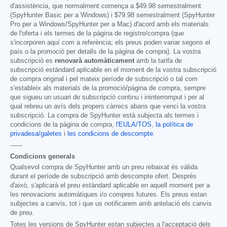
d'assistència, que normalment comença a
$49.98
semestralment
(SpyHunter Basic per a Windows) i
$79.98
semestralment (SpyHunter
Pro per a Windows/SpyHunter per a Mac) d'acord amb els materials
de l'oferta i els termes de la pàgina de registre/compra (que
s'incorporen aquí com a referència; els preus poden variar segons el
país o la promoció per detalls de la pàgina de compra). La vostra
subscripció es
renovarà automàticament
amb la tarifa de
subscripció estàndard aplicable en el moment de la vostra subscripció
de compra original i pel mateix període de subscripció o tal com
s'estableix als materials de la promoció/pàgina de compra, sempre
que sigueu un usuari de subscripció continu i ininterromput i per al
qual rebreu un avís dels propers càrrecs abans que venci la vostra
subscripció. La compra de SpyHunter està subjecta als termes i
condicions de la pàgina de compra,
l'EULA/TOS
,
la política de
privadesa/galetes
i
les condicions de descompte
.
------
Condicions generals
Qualsevol compra de SpyHunter amb un preu rebaixat és vàlida
durant el període de subscripció amb descompte ofert. Després
d'això, s'aplicarà el preu estàndard aplicable en aquell moment per a
les renovacions automàtiques i/o compres futures. Els preus estan
subjectes a canvis, tot i que us notificarem amb antelació els canvis
de preu.
Totes les versions de SpyHunter estan subjectes a l'acceptació dels