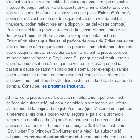
d'autorització a la vostra entitat financera per verificar que el vostre
mètode de pagament és vàlid (aquests enviaments d'autorització no
són sol·licituds de càrrecs o comissions per part d'EnigmaSoft, però,
depenent del vostre mètode de pagament i/o de la vostra entitat
financera, poden reflectir-se en la disponibilitat del vostre compte).
Podeu cancel·lar la prova a través de la secció El meu compte del
lloc web d'EnigmaSoft per al vostre compte o contactant amb
EnigmaSoft abans que finalitzi el període de prova de 7 dies per evitar
que es faci un càrrec que venci i es processi immediatament després
que caduqui la prova. Si decidiu cancel·lar durant la prova, perdreu
immediatament l'accés a SpyHunter. Si, per qualsevol motiu, creieu
que s'ha processat un càrrec que no volíeu fer (cosa que podria
passar a causa de l'administració del sistema, per exemple), també
podeu cancel·lar i rebre un reemborsament complet del càrrec en
qualsevol moment dins dels 30 dies posteriors a la data del càrrec de
compra. Consulteu
les preguntes freqüents
.
Al final de la prova, se us facturarà immediatament pel preu i pel
període de subscripció, tal com s'estableix als materials de l'oferta i
als termes de la pàgina de registre/compra (que s'incorporen aquí com
a referència; els preus poden variar segons el país o la promoció
segons els detalls de la pàgina de compra) si no heu cancel·lat la
subscripció a temps. El preu sol començar a
$79.98
semestralment
(SpyHunter Pro Windows/SpyHunter per a Mac). La subscripció
adquirida es
renovarà automàticament
d'acord amb els termes de la