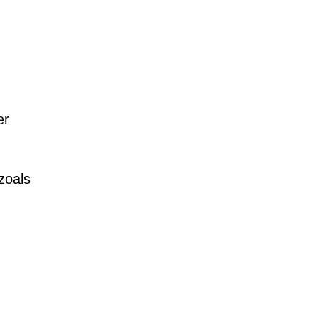
er
zoals