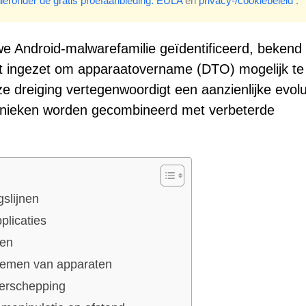
hieronder de gratis proefaanbieding.
EULA
en
privacy-/cookiebeleid
.
e Android-malwarefamilie geïdentificeerd, bekend 
dt ingezet om apparaatovername (DTO) mogelijk te
e dreiging vertegenwoordigt een aanzienlijke evolut
chnieken worden gecombineerd met verbeterde
slijnen
plicaties
ten
nemen van apparaten
derschepping