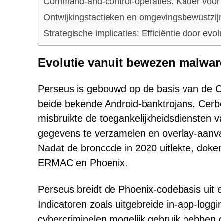
Command-and-control-operaties: Kader voor 
Ontwijkingstactieken en omgevingsbewustzij
Strategische implicaties: Efficiëntie door evol
Evolutie vanuit bewezen malwar
Perseus is gebouwd op de basis van de 
beide bekende Android-banktrojans. Cerb
misbruikte de toegankelijkheidsdiensten v
gegevens te verzamelen en overlay-aanval
Nadat de broncode in 2020 uitlekte, doke
ERMAC en Phoenix.
Perseus breidt de Phoenix-codebasis uit e
Indicatoren zoals uitgebreide in-app-logg
cybercriminelen mogelijk gebruik hebben