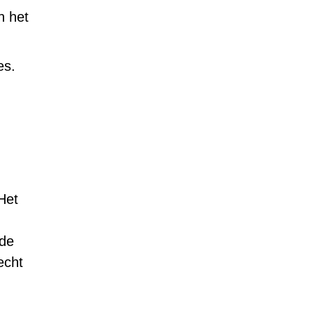
n het
es.
Het
rde
echt