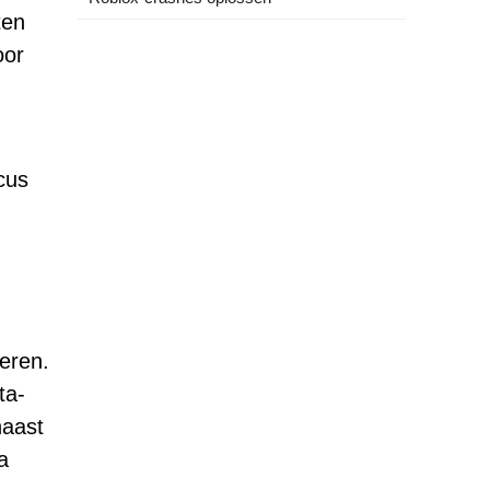
ten
oor
cus
eren.
ta-
naast
a