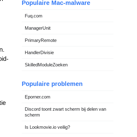
Populaire Mac-malware
Fuq.com
ManagerUnit
PrimaryRemote
n.
HandlerDivisie
id-
SkilledModuleZoeken
Populaire problemen
Eporner.com
tie
Discord toont zwart scherm bij delen van
scherm
Is Lookmovie.io veilig?