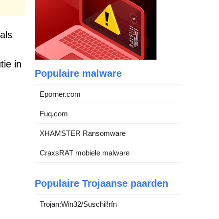
als
ie in
Populaire malware
Eporner.com
Fuq.com
XHAMSTER Ransomware
CraxsRAT mobiele malware
Populaire Trojaanse paarden
Trojan:Win32/Suschil!rfn