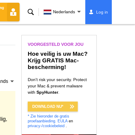
ing
Zoeken
Nederlands
Log in
VOORGESTELD VOOR JOU
Hoe veilig is uw Mac?
Krijg GRATIS Mac-
bescherming!
Don't risk your security. Protect
ands
your Mac & prevent malware
with
SpyHunter
.
DOWNLOAD NU*
* Zie hieronder de gratis
ig,
proefaanbieding.
EULA
en
privacy-/cookiebeleid
.