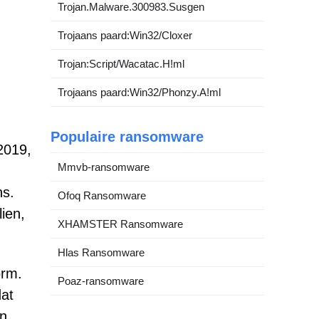
Trojan.Malware.300983.Susgen
Trojaans paard:Win32/Cloxer
Trojan:Script/Wacatac.H!ml
Trojaans paard:Win32/Phonzy.A!ml
Populaire ransomware
2019,
Mmvb-ransomware
ns.
Ofoq Ransomware
ien,
XHAMSTER Ransomware
Hlas Ransomware
orm.
Poaz-ransomware
dat
en