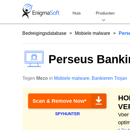
Skip
to
Huis
Producten
content
Bedreigingsdatabase
Mobiele malware
Pers
Perseus Banki
Tegen
Mezo
in
Mobiele malware
,
Bankieren Trojan
HO
Scan & Remove Now*
VE
SPYHUNTER
Voer
opti