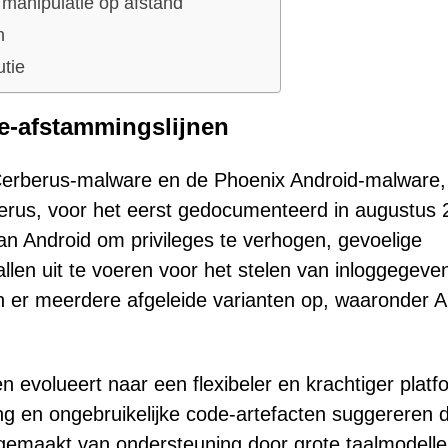
manipulatie op afstand
n
utie
e-afstammingslijnen
Cerberus-malware en de Phoenix Android-malware,
erus, voor het eerst gedocumenteerd in augustus 
an Android om privileges te verhogen, gevoelige
len uit te voeren voor het stelen van inloggegeve
n er meerdere afgeleide varianten op, waaronder Al
n evolueert naar een flexibeler en krachtiger platf
ing en ongebruikelijke code-artefacten suggereren 
 gemaakt van ondersteuning door grote taalmodell