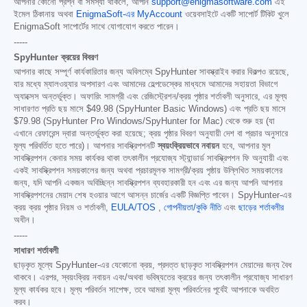
আপনার কোনো প্রশ্ন বা সমস্যা থাকলে, আপনি
support@enigmasoftware.com
এই
ইমেল ঠিকানায় অথবা
EnigmaSoft-এর MyAccount
ওয়েবসাইটে একটি সাপোর্ট টিকিট খুলে
EnigmaSoft সাপোর্টের সাথে যোগাযোগ করতে পারেন।
-----
SpyHunter ক্রয়ের বিবরণ
আপনার কাছে সম্পূর্ণ কার্যকারিতার জন্য অবিলম্বে SpyHunter সাবস্ক্রাইব করার বিকল্পও রয়েছে,
যার মধ্যে ম্যালওয়্যার অপসারণ এবং আমাদের হেল্পডেস্কের মাধ্যমে আমাদের সহায়তা বিভাগে
অ্যাক্সেস অন্তর্ভুক্ত। অফারিং সামগ্রী এবং রেজিস্ট্রেশন/ক্রয় পৃষ্ঠার শর্তাবলী অনুসারে, এর মূল্য
সাধারণত প্রতি ছয় মাসে
$49.98
(SpyHunter Basic Windows) এবং প্রতি ছয় মাসে
$79.98
(SpyHunter Pro Windows/SpyHunter for Mac) থেকে শুরু হয় (যা
এখানে রেফারেন্স দ্বারা অন্তর্ভুক্ত করা হয়েছে; ক্রয় পৃষ্ঠার বিবরণ অনুযায়ী দেশ বা প্রচার অনুসারে
মূল্য পরিবর্তিত হতে পারে)। আপনার সাবস্ক্রিপশনটি
স্বয়ংক্রিয়ভাবে নবায়ন
হবে, আপনার মূল
সাবস্ক্রিপশন কেনার সময় কার্যকর থাকা তৎকালীন প্রযোজ্য স্ট্যান্ডার্ড সাবস্ক্রিপশন ফি অনুযায়ী এবং
একই সাবস্ক্রিপশন সময়কালের জন্য অথবা প্রচারমূলক সামগ্রী/ক্রয় পৃষ্ঠায় উল্লিখিত সময়কালের
জন্য, যদি আপনি একজন অবিচ্ছিন্ন সাবস্ক্রিপশন ব্যবহারকারী হন এবং এর জন্য আপনি আপনার
সাবস্ক্রিপশনের মেয়াদ শেষ হওয়ার আগে আসন্ন চার্জের একটি বিজ্ঞপ্তি পাবেন। SpyHunter-এর
ক্রয় ক্রয় পৃষ্ঠার নিয়ম ও শর্তাবলী,
EULA/TOS
,
গোপনীয়তা/কুকি নীতি
এবং
ছাড়ের শর্তাবলীর
অধীন।
-----
সাধারণ শর্তাবলী
ছাড়কৃত মূল্যে SpyHunter-এর যেকোনো ক্রয়, প্রদত্ত ছাড়কৃত সাবস্ক্রিপশন মেয়াদের জন্য বৈধ
থাকবে। এরপর, স্বয়ংক্রিয় নবায়ন এবং/অথবা ভবিষ্যতের ক্রয়ের জন্য তৎকালীন প্রযোজ্য সাধারণ
মূল্য কার্যকর হবে। মূল্য পরিবর্তন সাপেক্ষ, তবে আমরা মূল্য পরিবর্তনের পূর্বেই আপনাকে অবহিত
করব।