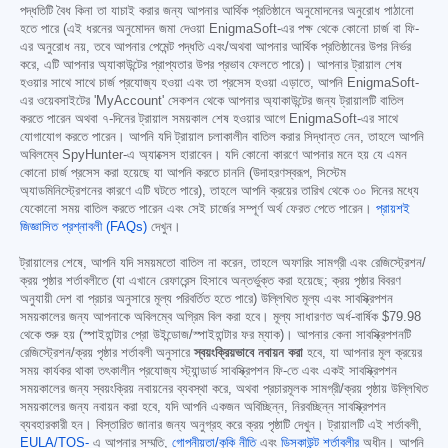
পদ্ধতিটি বৈধ কিনা তা যাচাই করার জন্য আপনার আর্থিক প্রতিষ্ঠানে অনুমোদনের অনুরোধ পাঠানো
হতে পারে (এই ধরনের অনুমোদন জমা দেওয়া EnigmaSoft-এর পক্ষ থেকে কোনো চার্জ বা ফি-
এর অনুরোধ নয়, তবে আপনার পেমেন্ট পদ্ধতি এবং/অথবা আপনার আর্থিক প্রতিষ্ঠানের উপর নির্ভর
করে, এটি আপনার অ্যাকাউন্টের প্রাপ্যতার উপর প্রভাব ফেলতে পারে)। আপনার ট্রায়াল শেষ
হওয়ার সাথে সাথে চার্জ প্রযোজ্য হওয়া এবং তা প্রসেস হওয়া এড়াতে, আপনি EnigmaSoft-
এর ওয়েবসাইটের 'MyAccount' সেকশন থেকে আপনার অ্যাকাউন্টের জন্য ট্রায়ালটি বাতিল
করতে পারেন অথবা ৭-দিনের ট্রায়াল সময়কাল শেষ হওয়ার আগে EnigmaSoft-এর সাথে
যোগাযোগ করতে পারেন। আপনি যদি ট্রায়াল চলাকালীন বাতিল করার সিদ্ধান্ত নেন, তাহলে আপনি
অবিলম্বে SpyHunter-এ অ্যাক্সেস হারাবেন। যদি কোনো কারণে আপনার মনে হয় যে এমন
কোনো চার্জ প্রসেস করা হয়েছে যা আপনি করতে চাননি (উদাহরণস্বরূপ, সিস্টেম
অ্যাডমিনিস্ট্রেশনের কারণে এটি ঘটতে পারে), তাহলে আপনি ক্রয়ের তারিখ থেকে ৩০ দিনের মধ্যে
যেকোনো সময় বাতিল করতে পারেন এবং সেই চার্জের সম্পূর্ণ অর্থ ফেরত পেতে পারেন।
প্রায়শই
জিজ্ঞাসিত প্রশ্নাবলী (FAQs)
দেখুন।
ট্রায়ালের শেষে, আপনি যদি সময়মতো বাতিল না করেন, তাহলে অফারিং সামগ্রী এবং রেজিস্ট্রেশন/
ক্রয় পৃষ্ঠার শর্তাবলীতে (যা এখানে রেফারেন্স হিসাবে অন্তর্ভুক্ত করা হয়েছে; ক্রয় পৃষ্ঠার বিবরণ
অনুযায়ী দেশ বা প্রচার অনুসারে মূল্য পরিবর্তিত হতে পারে) উল্লিখিত মূল্য এবং সাবস্ক্রিপশন
সময়কালের জন্য আপনাকে অবিলম্বে অগ্রিম বিল করা হবে। মূল্য সাধারণত অর্ধ-বার্ষিক
$79.98
থেকে শুরু হয় (স্পাইহান্টার প্রো উইন্ডোজ/স্পাইহান্টার ফর ম্যাক)। আপনার কেনা সাবস্ক্রিপশনটি
রেজিস্ট্রেশন/ক্রয় পৃষ্ঠার শর্তাবলী অনুসারে
স্বয়ংক্রিয়ভাবে নবায়ন করা
হবে, যা আপনার মূল ক্রয়ের
সময় কার্যকর থাকা তৎকালীন প্রযোজ্য স্ট্যান্ডার্ড সাবস্ক্রিপশন ফি-তে এবং একই সাবস্ক্রিপশন
সময়কালের জন্য স্বয়ংক্রিয় নবায়নের ব্যবস্থা করে, অথবা প্রচারমূলক সামগ্রী/ক্রয় পৃষ্ঠায় উল্লিখিত
সময়কালের জন্য নবায়ন করা হবে, যদি আপনি একজন অবিচ্ছিন্ন, নিরবচ্ছিন্ন সাবস্ক্রিপশন
ব্যবহারকারী হন। বিস্তারিত জানার জন্য অনুগ্রহ করে ক্রয় পৃষ্ঠাটি দেখুন। ট্রায়ালটি এই শর্তাবলী,
EULA/TOS-
এ আপনার সম্মতি,
গোপনীয়তা/কুকি নীতি
এবং
ডিসকাউন্ট শর্তাবলীর
অধীন। আপনি