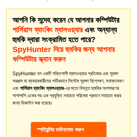
আপনি কি সন্দেহ করেন যে আপনার কম্পিউটার
পার্সিয়াস ব্যাংকিং ম্যালওয়্যার
এবং অন্যান্য
হুমকি দ্বারা সংক্রামিত হতে পারে?
SpyHunter দিয়ে হুমকির জন্য আপনার
কম্পিউটার স্ক্যান করুন
SpyHunter হল একটি শক্তিশালী ম্যালওয়্যার প্রতিকার এবং সুরক্ষা
সরঞ্জাম যা ব্যবহারকারীদের গভীরভাবে সিস্টেম সুরক্ষা বিশ্লেষণ, সনাক্তকরণ
এবং
পার্সিয়াস ব্যাংকিং ম্যালওয়্যার
-এর মতো বিস্তৃত হুমকির অপসারণের
পাশাপাশি একের পর এক প্রযুক্তি সহায়তা পরিষেবা প্রদানে সহায়তা করার
জন্য ডিজাইন করা হয়েছে৷
স্পাইহান্টার ডাউনলোড করুন