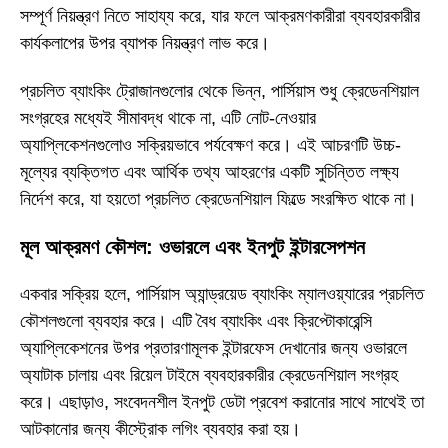
সম্পূর্ণ নিয়ন্ত্রণ নিতে সাহায্য করে, যার ফলে আক্রমণকারীরা ব্যবহারকারীর
কার্যকলাপের উপর ব্যাপক নিয়ন্ত্রণ লাভ করে।
প্রচলিত ব্যাংকিং ট্রোজানগুলোর থেকে ভিন্ন, পার্সিয়াস শুধু ক্রেডেনশিয়াল
সংগ্রহের মধ্যেই সীমাবদ্ধ থাকে না, এটি নোট-নেওয়ার
অ্যাপ্লিকেশনগুলোও সক্রিয়ভাবে পর্যবেক্ষণ করে। এই আচরণটি উচ্চ-
মূল্যের ব্যক্তিগত এবং আর্থিক তথ্য আহরণের একটি সুচিন্তিত লক্ষ্য
নির্দেশ করে, যা হয়তো প্রচলিত ক্রেডেনশিয়াল ফিল্ডে সংরক্ষিত থাকে না।
মূল আক্রমণ কৌশল: ওভারলে এবং ইনপুট ইন্টারসেপশন
একবার সক্রিয় হলে, পার্সিয়াস অ্যান্ড্রয়েড ব্যাংকিং ম্যালওয়্যারের প্রচলিত
কৌশলগুলো ব্যবহার করে। এটি বৈধ ব্যাংকিং এবং ক্রিপ্টোকারেন্সি
অ্যাপ্লিকেশনের উপর প্রতারণামূলক ইন্টারফেস দেখানোর জন্য ওভারলে
অ্যাটাক চালায় এবং রিয়েল টাইমে ব্যবহারকারীর ক্রেডেনশিয়াল সংগ্রহ
করে। এছাড়াও, সংবেদনশীল ইনপুট ডেটা প্রবেশ করানোর সাথে সাথেই তা
আটকানোর জন্য কীস্ট্রোক লগিং ব্যবহার করা হয়।