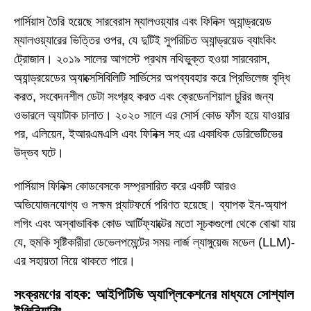
পার্সিয়াস তৈরি হয়েছে সারবেরাস ম্যালওয়্যার এবং ফিনিক্স অ্যান্ড্রয়েড
ম্যালওয়্যারের ভিত্তির ওপর, যে দুটিই সুপরিচিত অ্যান্ড্রয়েড ব্যাংকিং
ট্রোজান। ২০১৯ সালের আগস্টে প্রথম নথিভুক্ত হওয়া সারবেরাস,
অ্যান্ড্রয়েডের অ্যাক্সেসিবিলিটি সার্ভিসের অপব্যবহার করে প্রিভিলেজ বৃদ্ধি
করত, সংবেদনশীল ডেটা সংগ্রহ করত এবং ক্রেডেনশিয়াল চুরির জন্য
ওভারলে অ্যাটাক চালাত। ২০২০ সালে এর সোর্স কোড ফাঁস হয়ে যাওয়ার
পর, এলিয়েন, ইআরএমএসি এবং ফিনিক্স সহ এর একাধিক ডেরিভেটিভের
উদ্ভব ঘটে।
পার্সিয়াস ফিনিক্স কোডবেসকে সম্প্রসারিত করে একটি আরও
অভিযোজনযোগ্য ও সক্ষম প্ল্যাটফর্মে পরিণত হয়েছে। ব্যাপক ইন-অ্যাপ
লগিং এবং অস্বাভাবিক কোড আর্টিফ্যাক্টের মতো সূচকগুলো থেকে বোঝা যায়
যে, হুমকি সৃষ্টিকারীরা ডেভেলপমেন্টের সময় লার্জ ল্যাঙ্গুয়েজ মডেল (LLM)-
এর সহায়তা নিয়ে থাকতে পারে।
সংক্রমণের বাহক: আইপিটিভি অ্যাপ্লিকেশনের মাধ্যমে সোশ্যাল
ইঞ্জিনিয়ারিং