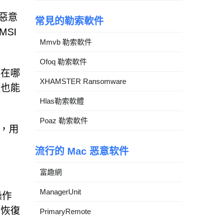
反惡意
常見的勒索軟件
MSI
Mmvb 勒索軟件
Ofoq 勒索軟件
存在哪
XHAMSTER Ransomware
體也能
Hlas勒索軟體
Poaz 勒索軟件
儲，用
流行的 Mac 恶意软件
富趣網
ManagerUnit
操作
、恢復
PrimaryRemote