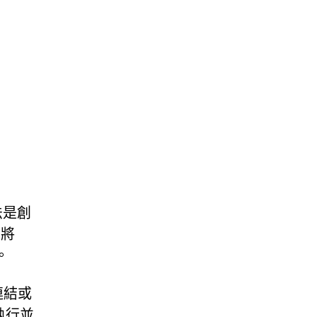
法是創
下將
。
連結或
 執行並