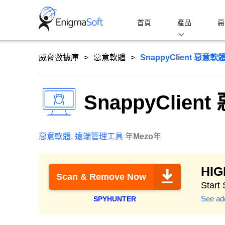
Skip
to
首頁
產品
惡
content
威脅數據庫
惡意軟體
SnappyClient 惡意軟
SnappyClien
惡意軟體
,
遠端管理工具
年
Mezo
年
HI
Scan & Remove Now
Start
See add
SPYHUNTER