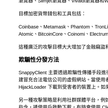
瀏覽器、Slimjet瀏覽器、Vivaldi瀏覽器和W
目標加密貨幣錢包和工具包括：
Coinbase、Metamask、Phantom、TronLin
Atomic、BitcoinCore、Coinomi、Electru
這種廣泛的攻擊目標大大增加了金融竊盜
欺騙性分發方法
SnappyClient 主要透過欺騙性傳
建冒充合法電信公司的虛假網站。當使用
HijackLoader 下載到受害者的裝置上。如果 H
另一種攻擊策略是利用社群媒體平台，例如 X
指令，誘使用戶啟動下載，有時會使用 ClickF