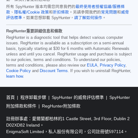
所有 SpyHunter 版本均需您同意我們的
最終使用者授權協議/服務條
款
、
隱私權/Cookie 政策
和
折扣條款
。另請參閱我們的
常見問題
和
威脅
評估標準
。如果您想卸載 SpyHunter，
請了解如何操作
。
RegHunter重要詳細信息和條款
RegHunter is a diagnostic tool that helps detect various computer
issues. RegHunter is available as a subscription on a semi-annual
basis, typically starting at
$30
for
6
months with Automatic Renewals
unless and until you cancel. RegHunter usage and purchase is subject
to our policies, terms and conditions. To understand our policies,
terms and conditions, please also review our
EULA
,
Privacy Policy
,
Cookie Policy
and
Discount Terms
. If you wish to uninstall RegHunter,
learn how
.
首頁
程序卸載步驟
SpyHunter 的威脅評估標準
SpyHunter
附加條款和條件
RegHunter附加條款
註冊辦事處：愛爾蘭都柏林的1 Castle Street, 3rd Floor, Dublin 2
D02XD82 Ireland。
EnigmaSoft Limited，私人股份有限公司，公司註冊號597114。