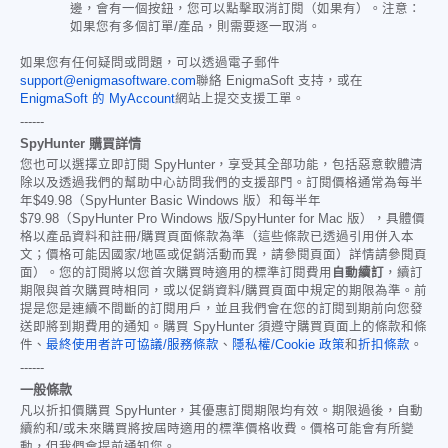
邊，會有一個按鈕，您可以點擊取消訂閱（如果有）。注意：
如果您有多個訂單/產品，則需要逐一取消。
如果您有任何疑問或問題，可以透過電子郵件
support@enigmasoftware.com
聯絡 EnigmaSoft 支持，或在
EnigmaSoft 的 MyAccount
網站上提交支援工單。
------
SpyHunter 購買詳情
您也可以選擇立即訂閱 SpyHunter，享受其全部功能，包括惡意軟體清
除以及透過我們的幫助中心訪問我們的支援部門。訂閱價格通常為每半
年
$49.98
（SpyHunter Basic Windows 版）和每半年
$79.98
（SpyHunter Pro Windows 版/SpyHunter for Mac 版），具體價
格以產品資料和註冊/購買頁面條款為準（這些條款已透過引用併入本
文；價格可能因國家/地區或促銷活動而異，請參閱頁面）詳情請參閱頁
面）。您的訂閱將以您首次購買時適用的標準訂閱費用
自動續訂
，續訂
期限與首次購買時相同，或以促銷資料/購買頁面中規定的期限為準。前
提是您是連續不間斷的訂閱用戶，並且我們會在您的訂閱到期前向您發
送即將到期費用的通知。購買 SpyHunter 須遵守購買頁面上的條款和條
件、
最終使用者許可協議/服務條款
、
隱私權/Cookie 政策
和
折扣條款
。
------
一般條款
凡以折扣價購買 SpyHunter，其優惠訂閱期限均有效。期限過後，自動
續約和/或未來購買將按屆時適用的標準價格收費。價格可能會有所變
動，但我們會提前通知您。