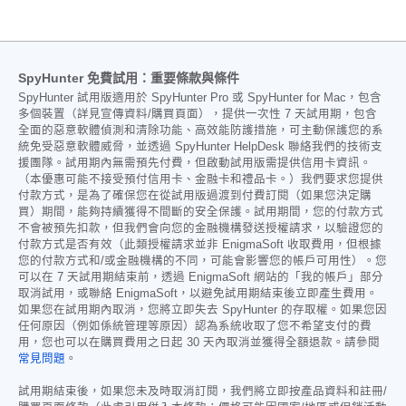
SpyHunter 免費試用：重要條款與條件
SpyHunter 試用版適用於 SpyHunter Pro 或 SpyHunter for Mac，包含
多個裝置（詳見宣傳資料/購買頁面），提供一次性 7 天試用期，包含
全面的惡意軟體偵測和清除功能、高效能防護措施，可主動保護您的系
統免受惡意軟體威脅，並透過 SpyHunter HelpDesk 聯絡我們的技術支
援團隊。試用期內無需預先付費，但啟動試用版需提供信用卡資訊。
（本優惠可能不接受預付信用卡、金融卡和禮品卡。）我們要求您提供
付款方式，是為了確保您在從試用版過渡到付費訂閱（如果您決定購
買）期間，能夠持續獲得不間斷的安全保護。試用期間，您的付款方式
不會被預先扣款，但我們會向您的金融機構發送授權請求，以驗證您的
付款方式是否有效（此類授權請求並非 EnigmaSoft 收取費用，但根據
您的付款方式和/或金融機構的不同，可能會影響您的帳戶可用性）。您
可以在 7 天試用期結束前，透過 EnigmaSoft 網站的「我的帳戶」部分
取消試用，或聯絡 EnigmaSoft，以避免試用期結束後立即產生費用。
如果您在試用期內取消，您將立即失去 SpyHunter 的存取權。如果您因
任何原因（例如係統管理等原因）認為系統收取了您不希望支付的費
用，您也可以在購買費用之日起 30 天內取消並獲得全額退款。請參閱
常見問題
。
試用期結束後，如果您未及時取消訂閱，我們將立即按產品資料和註冊/