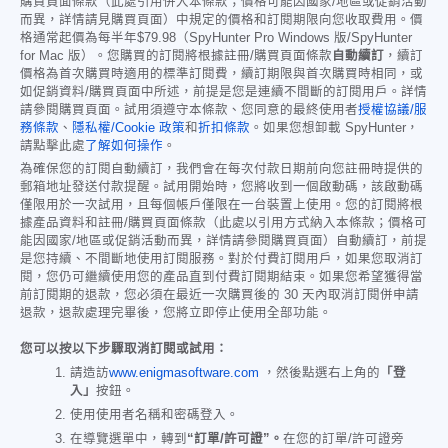
購買頁面條款（此處引用併入本條款；價格可能因國家/地區或促銷活動
而異，詳情請見購買頁面）中規定的價格和訂閱期限向您收取費用。價
格通常起價為每半年
$79.98
（SpyHunter Pro Windows 版/SpyHunter
for Mac 版）。您購買的訂閱將根據註冊/購買頁面條款
自動續訂
，續訂
價格為首次購買時適用的標準訂閱費，續訂期限與首次購買時相同，或
如促銷資料/購買頁面中所述，前提是您是連續不間斷的訂閱用戶。詳情
請參閱購買頁面。試用須遵守本條款、您同意的最終使用者
授權協議/服
務條款
、
隱私權/Cookie 政策
和
折扣條款
。如果您想卸載 SpyHunter，
請點擊此處
了解如何操作
。
為確保您的訂閱自動續訂，我們會在每次付款日期前向您註冊時提供的
郵箱地址發送付款提醒。試用開始時，您將收到一個啟動碼，該啟動碼
僅限用於一次試用，且每個帳戶僅限在一台裝置上使用。您的訂閱將根
據產品資料和註冊/購買頁面條款（此處以引用方式納入本條款；價格可
能因國家/地區或促銷活動而異，詳情請參閱購買頁面）自動續訂，前提
是您持續、不間斷地使用訂閱服務。對於付費訂閱用戶，如果您取消訂
閱，您仍可繼續使用您的產品直到付費訂閱期結束。如果您希望獲得當
前訂閱期的退款，您必須在最近一次購買後的 30 天內取消訂閱併申請
退款，退款處理完畢後，您將立即停止使用全部功能。
您可以按以下步驟取消訂閱或試用：
請造訪
www.enigmasoftware.com
，然後點選右上角的
「登
入」
按鈕。
使用使用者名稱和密碼登入。
在導覽選單中，轉到
“訂單/許可證”。
在您的訂單/許可證旁