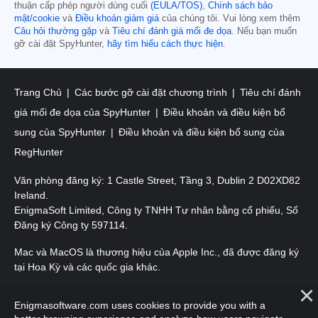
thuận cấp phép người dùng cuối
(EULA/TOS)
,
Chính sách bảo
mật/cookie
và
Điều khoản giảm giá
của chúng tôi. Vui lòng xem thêm
Câu hỏi thường gặp
và
Tiêu chí đánh giá mối đe dọa
. Nếu bạn muốn
gỡ cài đặt SpyHunter,
hãy tìm hiểu cách thực hiện
.
Trang Chủ
Các bước gỡ cài đặt chương trình
Tiêu chí đánh
giá mối đe dọa của SpyHunter
Điều khoản và điều kiện bổ
sung của SpyHunter
Điều khoản và điều kiện bổ sung của
RegHunter
Văn phòng đăng ký: 1 Castle Street, Tầng 3, Dublin 2 D02XD82
Ireland.
EnigmaSoft Limited, Công ty TNHH Tư nhân bằng cổ phiếu, Số
Đăng ký Công ty 597114.
Mac và MacOS là thương hiệu của Apple Inc., đã được đăng ký
tại Hoa Kỳ và các quốc gia khác.
Bản quyền 2016-
2026
. EnigmaSoft Ltd. Mọi quyền được bảo
Enigmasoftware.com uses cookies to provide you with a
lưu.