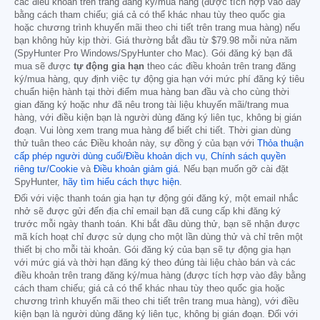
các điều khoản trên trang đăng ký/mua hàng (được tích hợp vào đây
bằng cách tham chiếu; giá cả có thể khác nhau tùy theo quốc gia
hoặc chương trình khuyến mãi theo chi tiết trên trang mua hàng) nếu
bạn không hủy kịp thời. Giá thường bắt đầu từ
$79.98
mỗi nửa năm
(SpyHunter Pro Windows/SpyHunter cho Mac). Gói đăng ký bạn đã
mua sẽ được
tự động gia hạn
theo các điều khoản trên trang đăng
ký/mua hàng, quy định việc tự động gia hạn với mức phí đăng ký tiêu
chuẩn hiện hành tại thời điểm mua hàng ban đầu và cho cùng thời
gian đăng ký hoặc như đã nêu trong tài liệu khuyến mãi/trang mua
hàng, với điều kiện bạn là người dùng đăng ký liên tục, không bị gián
đoạn. Vui lòng xem trang mua hàng để biết chi tiết. Thời gian dùng
thử tuân theo các Điều khoản này, sự đồng ý của bạn với
Thỏa thuận
cấp phép người dùng cuối/Điều khoản dịch vụ
,
Chính sách quyền
riêng tư/Cookie
và
Điều khoản giảm giá
. Nếu bạn muốn gỡ cài đặt
SpyHunter,
hãy tìm hiểu cách thực hiện
.
Đối với việc thanh toán gia hạn tự động gói đăng ký, một email nhắc
nhở sẽ được gửi đến địa chỉ email bạn đã cung cấp khi đăng ký
trước mỗi ngày thanh toán. Khi bắt đầu dùng thử, bạn sẽ nhận được
mã kích hoạt chỉ được sử dụng cho một lần dùng thử và chỉ trên một
thiết bị cho mỗi tài khoản. Gói đăng ký của bạn sẽ tự động gia hạn
với mức giá và thời hạn đăng ký theo đúng tài liệu chào bán và các
điều khoản trên trang đăng ký/mua hàng (được tích hợp vào đây bằng
cách tham chiếu; giá cả có thể khác nhau tùy theo quốc gia hoặc
chương trình khuyến mãi theo chi tiết trên trang mua hàng), với điều
kiện bạn là người dùng đăng ký liên tục, không bị gián đoạn. Đối với