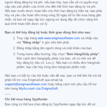
người dùng đăng ký trả phí, nếu bạn hủy, bạn vẫn sẽ có quyền truy
cập vào sản phẩm của mình cho đến hết thời hạn đăng ký trả phí.
Nếu bạn muốn được hoàn tiền cho thời hạn đăng ký hiện tại, bạn phải
hủy và yêu cầu hoàn tiền trong vòng 30 ngày kể từ lần mua hàng gần
nhất, và bạn sẽ ngay lập tức ngừng sử dụng đầy đủ chức năng khi
quá trình hoàn tiền được xử lý.
Bạn có thể hủy đăng ký hoặc thời gian dùng thử như sau:
Truy cập trang
web www.enigmasoftware.com
và nhấp vào
nút
"Đăng nhập"
ở góc trên bên phải.
Đăng nhập bằng tên người dùng và mật khẩu của bạn.
Trong menu điều hướng, hãy chọn
"Đơn hàng/Giấy phép".
Bên cạnh đơn hàng/giấy phép của bạn, sẽ có một nút để
hủy đăng ký nếu có. Lưu ý: Nếu bạn có nhiều đơn hàng/sản
phẩm, bạn cần hủy từng đơn hàng/sản phẩm một.
Nếu bạn có bất kỳ câu hỏi hoặc vấn đề nào, bạn có thể liên hệ với bộ
phận hỗ trợ của EnigmaSoft qua email tại
support@enigmasoftware.com
hoặc bằng cách mở yêu cầu hỗ trợ
trên trang
MyAccount của EnigmaSoft
.
------
Chi tiết mua hàng SpyHunter
Bạn cũng có thể lựa chọn đăng ký SpyHunter ngay lập tức để sử