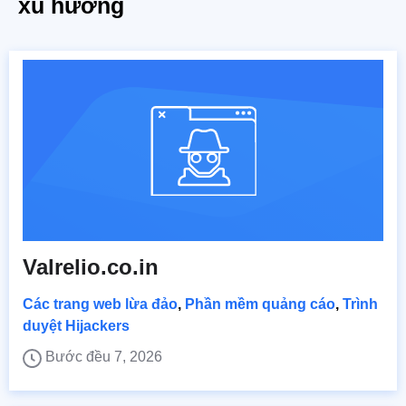
xu hướng
Valrelio.co.in
Các trang web lừa đảo
,
Phần mềm quảng cáo
,
Trình
duyệt Hijackers
Bước đều 7, 2026