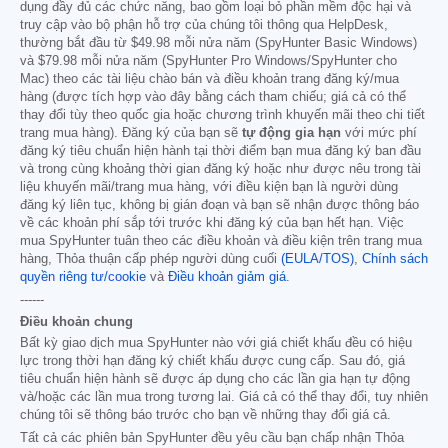
dụng đầy đủ các chức năng, bao gồm loại bỏ phần mềm độc hại và
truy cập vào bộ phận hỗ trợ của chúng tôi thông qua HelpDesk,
thường bắt đầu từ
$49.98
mỗi nửa năm (SpyHunter Basic Windows)
và
$79.98
mỗi nửa năm (SpyHunter Pro Windows/SpyHunter cho
Mac) theo các tài liệu chào bán và điều khoản trang đăng ký/mua
hàng (được tích hợp vào đây bằng cách tham chiếu; giá cả có thể
thay đổi tùy theo quốc gia hoặc chương trình khuyến mãi theo chi tiết
trang mua hàng). Đăng ký của bạn sẽ
tự động gia hạn
với mức phí
đăng ký tiêu chuẩn hiện hành tại thời điểm bạn mua đăng ký ban đầu
và trong cùng khoảng thời gian đăng ký hoặc như được nêu trong tài
liệu khuyến mãi/trang mua hàng, với điều kiện bạn là người dùng
đăng ký liên tục, không bị gián đoạn và bạn sẽ nhận được thông báo
về các khoản phí sắp tới trước khi đăng ký của bạn hết hạn. Việc
mua SpyHunter tuân theo các điều khoản và điều kiện trên trang mua
hàng, Thỏa thuận cấp phép người dùng cuối
(EULA/TOS)
,
Chính sách
quyền riêng tư/cookie
và
Điều khoản giảm giá
.
------
Điều khoản chung
Bất kỳ giao dịch mua SpyHunter nào với giá chiết khấu đều có hiệu
lực trong thời hạn đăng ký chiết khấu được cung cấp. Sau đó, giá
tiêu chuẩn hiện hành sẽ được áp dụng cho các lần gia hạn tự động
và/hoặc các lần mua trong tương lai. Giá cả có thể thay đổi, tuy nhiên
chúng tôi sẽ thông báo trước cho bạn về những thay đổi giá cả.
Tất cả các phiên bản SpyHunter đều yêu cầu bạn chấp nhận Thỏa