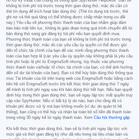
hỗ trợ kỹ thuật của chúng tôi thông qua SpyHunter HelpDesk. Bạn sẽ
không bị tính phí trả trước trong thời gian dùng thử, mặc dù cần có
thẻ tín dụng để kích hoạt bản dùng thử. (Thẻ tín dụng trả trước, thẻ
ghi nợ và thẻ quà tặng có thể không được chấp nhận trong ưu đãi
này.) Yêu cầu về phương thức thanh toán của bạn nhằm giúp đảm
bảo bảo mật liên tục, không bị gián đoạn trong quá trình chuyển đổi từ
bản dùng thử sang gói đăng ký trả phí nếu bạn quyết định mua.
Phương thức thanh toán của bạn sẽ không bị tính phí trả trước trong
thời gian dùng thử, mặc dù các yêu cầu ủy quyền có thể được gửi
đến tổ chức tài chính của bạn để xác minh rằng phương thức thanh
toán của bạn hợp lệ (các yêu cầu ủy quyền này không phải là yêu cầu
tính phí hoặc lệ phí từ EnigmaSoft nhưng, tùy thuộc vào phương
thức thanh toán và/hoặc tổ chức tài chính của bạn, có thể ảnh hưởng
đến số dư tài khoản của bạn). Bạn có thể hủy bản dùng thử thông qua
mục Tài khoản của tôi trên trang web của EnigmaSoft hoặc bằng cách
liên hệ với EnigmaSoft trước khi kết thúc thời gian dùng thử 7 ngày
để tránh bị tính phí ngay sau khi bản dùng thử hết hạn. Nếu bạn quyết
định hủy trong thời gian dùng thử, bạn sẽ ngay lập tức mất quyền truy
cập vào SpyHunter. Nếu vì bất kỳ lý do nào, bạn cho rằng đã có
khoản phí được xử lý mà bạn không muốn (ví dụ: do quản trị hệ
thống), bạn cũng có thể hủy và nhận lại toàn bộ số tiền đã thanh toán
trong vòng 30 ngày kể từ ngày thanh toán. Xem
Câu hỏi thường gặp
.
Khi kết thúc thời gian dùng thử, bạn sẽ bị tính phí ngay lập tức với
mức giá và thời gian đăng ký như đã nêu trong tài liệu chào bán và