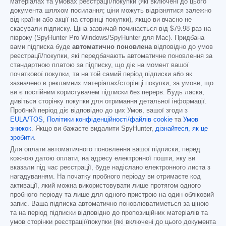
матеріалах та умовах реєстрації/покупки (які включені до цього
документа шляхом посилання; ціни можуть відрізнятися залежно
від країни або акції на сторінці покупки), якщо ви вчасно не
скасували підписку. Ціна зазвичай починається від
$79.98
раз на
півроку (SpyHunter Pro Windows/SpyHunter для Mac). Придбана
вами підписка буде
автоматично поновлена
відповідно до умов
реєстрації/покупки, які передбачають автоматичне поновлення за
стандартною платою за підписку, що діє на момент вашої
початкової покупки, та на той самий період підписки або як
зазначено в рекламних матеріалах/сторінці покупки, за умови, що
ви є постійним користувачем підписки без перерв. Будь ласка,
дивіться сторінку покупки для отримання детальної інформації.
Пробний період діє відповідно до цих Умов, вашої згоди з
EULA/TOS
,
Політики конфіденційності/файлів cookie
та
Умов
знижок
. Якщо ви бажаєте видалити SpyHunter,
дізнайтеся, як це
зробити
.
Для оплати автоматичного поновлення вашої підписки, перед
кожною датою оплати, на адресу електронної пошти, яку ви
вказали під час реєстрації, буде надіслано електронного листа з
нагадуванням. На початку пробного періоду ви отримаєте код
активації, який можна використовувати лише протягом одного
пробного періоду та лише для одного пристрою на один обліковий
запис. Ваша підписка автоматично поновлюватиметься за ціною
та на період підписки відповідно до пропозиційних матеріалів та
умов сторінки реєстрації/покупки (які включені до цього документа