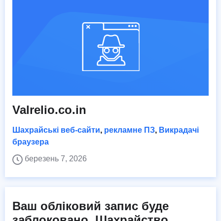
Valrelio.co.in
Шахрайські веб-сайти
,
рекламне ПЗ
,
Викрадачі
браузера
березень 7, 2026
Ваш обліковий запис буде
заблоковано. Шахрайство...