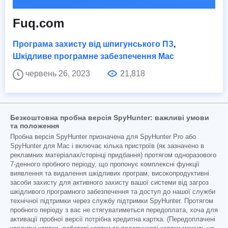
Fuq.com
Програма захисту від шпигунського ПЗ
,
Шкідливе програмне забезпечення Mac
червень 26, 2023
21,818
Безкоштовна пробна версія SpyHunter: важливі умови
та положення
Пробна версія SpyHunter призначена для SpyHunter Pro або
SpyHunter для Mac і включає кілька пристроїв (як зазначено в
рекламних матеріалах/сторінці придбання) протягом одноразового
7-денного пробного періоду, що пропонує комплексні функції
виявлення та видалення шкідливих програм, високопродуктивні
засоби захисту для активного захисту вашої системи від загроз
шкідливого програмного забезпечення та доступ до нашої служби
технічної підтримки через службу підтримки SpyHunter. Протягом
пробного періоду з вас не стягуватиметься передоплата, хоча для
активації пробної версії потрібна кредитна картка. (Передоплачені