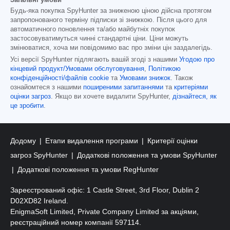
Будь-яка покупка SpyHunter за зниженою ціною дійсна протягом
запропонованого терміну підписки зі знижкою. Після цього для
автоматичного поновлення та/або майбутніх покупок
застосовуватимуться чинні стандартні ціни. Ціни можуть
змінюватися, хоча ми повідомимо вас про зміни цін заздалегідь.
Усі версії SpyHunter підлягають вашій згоді з нашими
Угодою про
кінцевий продукт/Умовами обслуговування
,
Політикою
конфіденційності/файлів cookie
та
Умовами знижок
. Також
ознайомтеся з нашими
поширеними запитаннями
та
критеріями
оцінки загроз
. Якщо ви хочете видалити SpyHunter,
дізнайтеся, як
це зробити
.
Додому
Етапи видалення програми
Критерії оцінки
загроз SpyHunter
Додаткові положення та умови SpyHunter
Додаткові положення та умови RegHunter
Зареєстрований офіс: 1 Castle Street, 3rd Floor, Dublin 2
D02XD82 Ireland.
EnigmaSoft Limited, Private Company Limited за акціями,
реєстраційний номер компанії 597114.