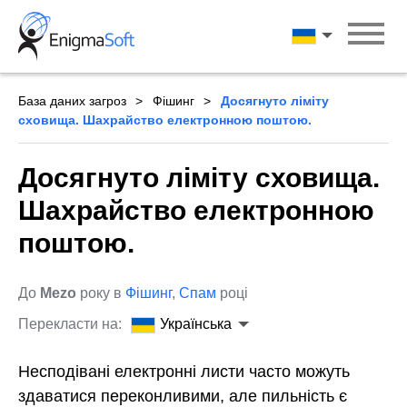
Skip
to
Українська
content
База даних загроз
Фішинг
Досягнуто ліміту
сховища. Шахрайство електронною поштою.
Досягнуто ліміту сховища.
Шахрайство електронною
поштою.
До
Mezo
року в
Фішинг
,
Спам
році
Перекласти на:
Українська
Несподівані електронні листи часто можуть
здаватися переконливими, але пильність є