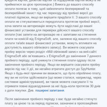
кредитні картки, дебетові картки та подарункові картки можуть не
прийматися за цією пропозицією.) Вимога до вашого способу
оплати полягає в тому, щоб забезпечити безперервний та
безперебійний захист під час переходу від пробної версії до
платної підписки, якщо ви вирішите придбати її. З вашого способу
оплати не стягуватиметься передоплата протягом пробної версії,
хоча запити на авторизацію можуть бути надіслані до вашої
фінансової установи для перевірки дійсності вашого способу
оплати (такі запити на авторизацію не є запитами на стягнення
плати чи комісій від EnigmaSoft, але, залежно від вашого способу
оплати та/або вашої фінансової установи, можуть впливати на
доступність вашого облікового запису). Ви можете скасувати
пробну версію через розділ «Мій обліковий запис» на веб-сайті
EnigmaSoft або зв’язавшись з EnigmaSoft до закінчення 7-денного
пробного періоду, щоб уникнути стягнення плати одразу після
закінчення пробного періоду. Якщо ви вирішите скасувати пробну
версію під час її дії, ви негайно втратите доступ до SpyHunter.
Якщо з будь-якої причини ви вважаєте, що було оброблено плату,
яку ви не хотіли здійснювати (що може статися, наприклад, через
системне адміністрування), ви також можете скасувати її та
отримати повне відшкодування за неї будь-коли протягом 30 днів
з дати покупки. Див.
поширені запитання
.
Після закінчення пробного періоду з вас буде негайно стягнуто
плату за ціною та за період підписки, зазначені в пропозиційних