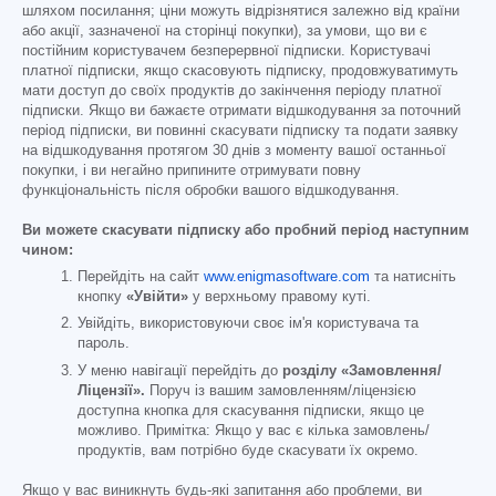
шляхом посилання; ціни можуть відрізнятися залежно від країни
або акції, зазначеної на сторінці покупки), за умови, що ви є
постійним користувачем безперервної підписки. Користувачі
платної підписки, якщо скасовують підписку, продовжуватимуть
мати доступ до своїх продуктів до закінчення періоду платної
підписки. Якщо ви бажаєте отримати відшкодування за поточний
період підписки, ви повинні скасувати підписку та подати заявку
на відшкодування протягом 30 днів з моменту вашої останньої
покупки, і ви негайно припините отримувати повну
функціональність після обробки вашого відшкодування.
Ви можете скасувати підписку або пробний період наступним
чином:
Перейдіть на сайт
www.enigmasoftware.com
та натисніть
кнопку
«Увійти»
у верхньому правому куті.
Увійдіть, використовуючи своє ім'я користувача та
пароль.
У меню навігації перейдіть до
розділу «Замовлення/
Ліцензії».
Поруч із вашим замовленням/ліцензією
доступна кнопка для скасування підписки, якщо це
можливо. Примітка: Якщо у вас є кілька замовлень/
продуктів, вам потрібно буде скасувати їх окремо.
Якщо у вас виникнуть будь-які запитання або проблеми, ви