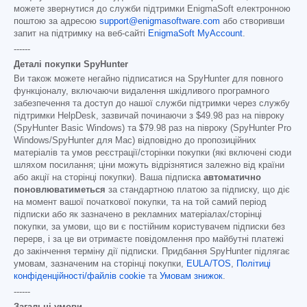
можете звернутися до служби підтримки EnigmaSoft електронною
поштою за адресою
support@enigmasoftware.com
або створивши
запит на підтримку на веб-сайті
EnigmaSoft MyAccount
.
------
Деталі покупки SpyHunter
Ви також можете негайно підписатися на SpyHunter для повного
функціоналу, включаючи видалення шкідливого програмного
забезпечення та доступ до нашої служби підтримки через службу
підтримки HelpDesk, зазвичай починаючи з
$49.98
раз на півроку
(SpyHunter Basic Windows) та
$79.98
раз на півроку (SpyHunter Pro
Windows/SpyHunter для Mac) відповідно до пропозиційних
матеріалів та умов реєстрації/сторінки покупки (які включені сюди
шляхом посилання; ціни можуть відрізнятися залежно від країни
або акції на сторінці покупки). Ваша підписка
автоматично
поновлюватиметься
за стандартною платою за підписку, що діє
на момент вашої початкової покупки, та на той самий період
підписки або як зазначено в рекламних матеріалах/сторінці
покупки, за умови, що ви є постійним користувачем підписки без
перерв, і за це ви отримаєте повідомлення про майбутні платежі
до закінчення терміну дії підписки. Придбання SpyHunter підлягає
умовам, зазначеним на сторінці покупки,
EULA/TOS
,
Політиці
конфіденційності/файлів cookie
та
Умовам знижок
.
------
Загальні умови