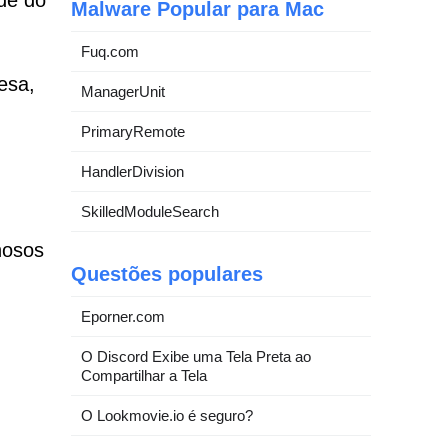
ade do
Malware Popular para Mac
Fuq.com
esa,
ManagerUnit
PrimaryRemote
HandlerDivision
SkilledModuleSearch
nosos
Questões populares
Eporner.com
O Discord Exibe uma Tela Preta ao
Compartilhar a Tela
O Lookmovie.io é seguro?