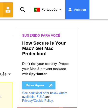
Buscar
Português
Acessar
SUGERIDO PARA VOCÊ
How Secure is Your
Mac? Get Mac
Protection!
Don't risk your security. Protect
your Mac & prevent malware
with
SpyHunter
.
guês
Baixe Agora
See additional offer below where
s
available.
EULA
and
Privacy/Cookie Policy
.