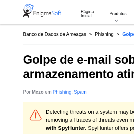
Skip
to
Página
Produtos
Inicial
content
Banco de Dados de Ameaças
Phishing
Golp
Golpe de e-mail sob
armazenamento ati
Por
Mezo
em
Phishing
,
Spam
Detecting threats on a system may be
removing all traces of threats even 
with SpyHunter.
SpyHunter offers po