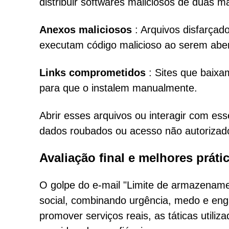
distribuir softwares maliciosos de duas ma
Anexos maliciosos
: Arquivos disfarça
executam código malicioso ao serem aber
Links comprometidos
: Sites que baix
para que o instalem manualmente.
Abrir esses arquivos ou interagir com es
dados roubados ou acesso não autorizado
Avaliação final e melhores práti
O golpe do e-mail "Limite de armazename
social, combinando urgência, medo e eng
promover serviços reais, as táticas util