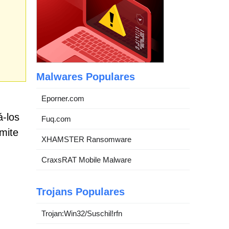
Malwares Populares
Eporner.com
á-los
Fuq.com
mite
XHAMSTER Ransomware
CraxsRAT Mobile Malware
Trojans Populares
Trojan:Win32/Suschil!rfn