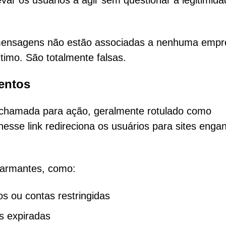
var os usuários a agir sem questionar a legitimid
mensagens não estão associadas a nenhuma empr
timo. São totalmente falsas.
lentos
 chamada para ação, geralmente rotulado como
nesse link redireciona os usuários para sites enga
larmantes, como:
s ou contas restringidas
s expiradas