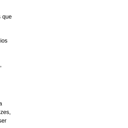
s que
ios
,
a
ezes,
ser