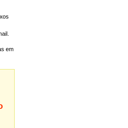
exos
ail.
cas em
o