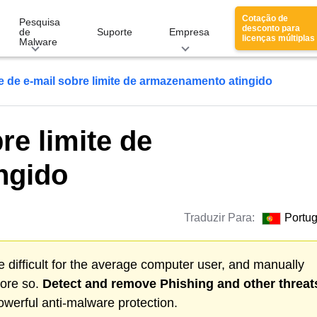
Cotação de
Pesquisa
desconto para
de
Suporte
Empresa
licenças múltiplas
Malware
e de e-mail sobre limite de armazenamento atingido
re limite de
ngido
Traduzir Para:
Portu
 difficult for the average computer user, and manually
more so.
Detect and remove
Phishing
and other threat
werful anti-malware protection.