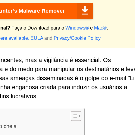
nter’s Malware Remover
onal?
Faça o Download para o
Windows®
e
Mac®
.
ere available.
EULA
and
Privacy/Cookie Policy
.
centes, mas a vigilância é essencial. Os
a e do medo para manipular os destinatários e lev
ssas ameaças disseminadas é o golpe do e-mail "Li
ha enganosa criada para induzir os usuários a
ins lucrativos.
o cheia