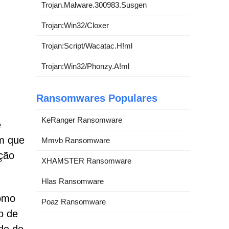
Trojan.Malware.300983.Susgen
Trojan:Win32/Cloxer
Trojan:Script/Wacatac.H!ml
Trojan:Win32/Phonzy.A!ml
Ransomwares Populares
KeRanger Ransomware
e
am que
Mmvb Ransomware
ção
XHAMSTER Ransomware
Hlas Ransomware
como
Poaz Ransomware
o de