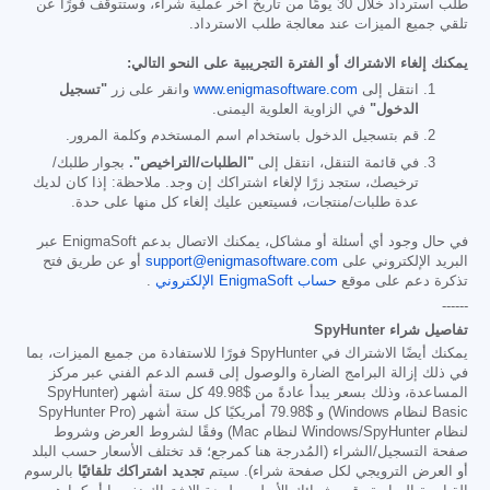
طلب استرداد خلال 30 يومًا من تاريخ آخر عملية شراء، وستتوقف فورًا عن
تلقي جميع الميزات عند معالجة طلب الاسترداد.
يمكنك إلغاء الاشتراك أو الفترة التجريبية على النحو التالي:
انتقل إلى
www.enigmasoftware.com
وانقر على زر
"تسجيل
الدخول"
في الزاوية العلوية اليمنى.
قم بتسجيل الدخول باستخدام اسم المستخدم وكلمة المرور.
في قائمة التنقل، انتقل إلى
"الطلبات/التراخيص".
بجوار طلبك/
ترخيصك، ستجد زرًا لإلغاء اشتراكك إن وجد. ملاحظة: إذا كان لديك
عدة طلبات/منتجات، فسيتعين عليك إلغاء كل منها على حدة.
في حال وجود أي أسئلة أو مشاكل، يمكنك الاتصال بدعم EnigmaSoft عبر
البريد الإلكتروني على
support@enigmasoftware.com
أو عن طريق فتح
تذكرة دعم على موقع
حساب EnigmaSoft الإلكتروني
.
------
تفاصيل شراء SpyHunter
يمكنك أيضًا الاشتراك في SpyHunter فورًا للاستفادة من جميع الميزات، بما
في ذلك إزالة البرامج الضارة والوصول إلى قسم الدعم الفني عبر مركز
المساعدة، وذلك بسعر يبدأ عادةً من
$49.98
كل ستة أشهر (SpyHunter
Basic لنظام Windows) و
$79.98
أمريكيًا كل ستة أشهر (SpyHunter Pro
لنظام Windows/SpyHunter لنظام Mac) وفقًا لشروط العرض وشروط
صفحة التسجيل/الشراء (المُدرجة هنا كمرجع؛ قد تختلف الأسعار حسب البلد
أو العرض الترويجي لكل صفحة شراء). سيتم
تجديد اشتراكك تلقائيًا
بالرسوم