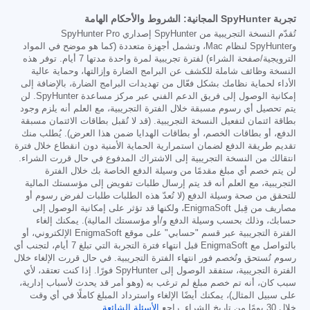
تجربة SpyHunter المجانية: الشروط والأحكام الهامة
تُقدّم النسخة التجريبية من SpyHunter إصداري SpyHunter Pro
وSpyHunter لنظام Mac، وتشمل أجهزة متعددة (كما هو موضح في المواد
الترويجية/صفحة الشراء) لفترة تجريبية لمرة واحدة مدتها 7 أيام. توفر هذه
النسخة وظائف شاملة للكشف عن البرامج الضارة وإزالتها، وحماية عالية
الأداء لحماية نظامك بشكل فعّال من تهديدات البرامج الضارة، بالإضافة إلى
إمكانية الوصول إلى فريق الدعم الفني عبر مركز مساعدة SpyHunter. لن
يتم تحصيل أي رسوم مسبقة خلال الفترة التجريبية، مع العلم أنه يلزم وجود
بطاقة ائتمان لتفعيل النسخة التجريبية. (قد لا تُقبل بطاقات الائتمان مسبقة
الدفع، أو بطاقات الخصم، أو بطاقات الهدايا ضمن هذا العرض). يُطلب منك
تقديم طريقة الدفع لضمان استمرارية الحماية الأمنية دون انقطاع خلال فترة
انتقالك من النسخة التجريبية إلى الاشتراك المدفوع في حال قررت الشراء.
لن يتم خصم أي مبلغ مقدمًا من وسيلة الدفع الخاصة بك خلال الفترة
التجريبية، مع العلم أنه قد يتم إرسال طلبات تفويض إلى مؤسستك المالية
للتحقق من صحة وسيلة الدفع (لا تُعدّ هذه الطلبات طلبات لفرض رسوم أو
مصاريف من قِبل EnigmaSoft، ولكنها قد تؤثر على إمكانية الوصول إلى
حسابك، وذلك بحسب وسيلة الدفع و/أو مؤسستك المالية). يمكنك إلغاء
الفترة التجريبية عبر قسم "حسابي" على موقع EnigmaSoft الإلكتروني، أو
بالتواصل مع EnigmaSoft قبل انتهاء فترة التجربة التي تبلغ 7 أيام، لتجنب أي
رسوم تُستحق وتُخصم فور انتهاء الفترة التجريبية. في حال قررت الإلغاء خلال
الفترة التجريبية، ستفقد الوصول إلى SpyHunter فورًا. إذا كنت تعتقد، لأي
سبب كان، أنه تم خصم مبلغ لم ترغب به (وهو أمر قد يحدث لأسباب إدارية،
على سبيل المثال)، يمكنك أيضًا الإلغاء واسترداد المبلغ كاملًا في أي وقت
خلال 30 يومًا من تاريخ الشراء. راجع
الأسئلة الشائعة
.