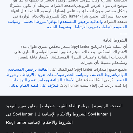
القياسية السارية وقت شرائك الأصلي، ولمدة الاشتراك نفسها أو كما هو
موضح في مواد العرض الترويجي/صفحة الشراء، شريطة أن تكون مشتركًا
بشكل مستمر ودون انقطاع، وستتلقى إشعارًا بالرسوم القادمة قبل انتهاء
صلاحية اشتراكك. يخضع شراء SpyHunter للشروط والأحكام الواردة في
صفحة الشراء،
واتفاقية ترخيص المستخدم النهائي/شروط الخدمة
،
وسياسة
الخصوصية/ملفات تعريف الارتباط
،
وشروط الخصم
.
------
الشروط العامة
أي عملية شراء لبرنامج SpyHunter بسعر مخفّض تسري طوال مدة
الاشتراك المخفّض. بعد ذلك، سيتم تطبيق السعر القياسي الساري على
التجديدات التلقائية وعمليات الشراء المستقبلية. الأسعار قابلة للتغيير،
وسنُبلغكم مسبقًا بأي تغييرات.
تخضع جميع إصدارات SpyHunter لموافقتك على
اتفاقية ترخيص المستخدم
النهائي/شروط الخدمة
،
وسياسة الخصوصية/ملفات تعريف الارتباط
،
وشروط
الخصم
. يُرجى أيضًا الاطلاع على
الأسئلة الشائعة
ومعايير تقييم التهديدات
.
إذا كنت ترغب في إلغاء تثبيت SpyHunter،
فتعرّف على كيفية القيام بذلك
.
الصفحة الرئيسية
برنامج إلغاء التثبيت خطوات
معايير تقييم التهديد
الشروط والأحكام الإضافية لـ SpyHunter
في SpyHunter
RegHunter الشروط والأحكام الإضافية