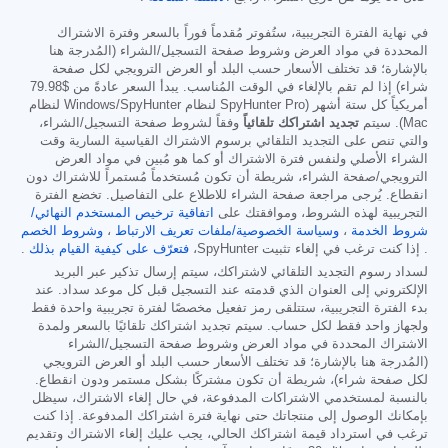
في نهاية الفترة التجريبية، ستُفوتر مُقدماً فوراً بالسعر وفترة الاشتراك
المحددة في مواد العرض وشروط صفحة التسجيل/الشراء (المُدرجة هنا
بالإشارة؛ قد تختلف الأسعار حسب البلد أو العرض الترويجي لكل صفحة
شراء) إذا لم تقم بالإلغاء في الوقت المُناسب. يبدأ السعر عادةً من
$79.98
أمريكياً كل ستة أشهر (SpyHunter Pro لنظام Windows/SpyHunter لنظام
Mac). سيتم
تجديد اشتراكك تلقائياً
وفقاً لشروط صفحة التسجيل/الشراء،
والتي تنص على التجديد التلقائي برسوم الاشتراك القياسية السارية وقت
الشراء الأصلي ولنفس فترة الاشتراك أو كما هو مُبين في مواد العرض
الترويجي/صفحة الشراء، شريطة أن تكون مُستخدماً مُستمراً للاشتراك دون
انقطاع. يُرجى مراجعة صفحة الشراء للاطلاع على التفاصيل. تخضع الفترة
التجريبية لهذه الشروط، وموافقتك على
اتفاقية ترخيص المستخدم النهائي/
شروط الخدمة
،
وسياسة الخصوصية/ملفات تعريف الارتباط
،
وشروط الخصم
. إذا كنت ترغب في إلغاء تثبيت SpyHunter،
فتعرّف على كيفية القيام بذلك
.
لسداد رسوم التجديد التلقائي لاشتراكك، سيتم إرسال تذكير عبر البريد
الإلكتروني إلى العنوان الذي قدمته عند التسجيل قبل كل موعد سداد. عند
بدء الفترة التجريبية، ستتلقى رمز تفعيل مخصصًا لفترة تجريبية واحدة فقط
ولجهاز واحد فقط لكل حساب. سيتم تجديد اشتراكك تلقائيًا بالسعر ولمدة
الاشتراك المحددة في مواد العرض وشروط صفحة التسجيل/الشراء
(المُدرجة هنا بالإشارة؛ قد تختلف الأسعار حسب البلد أو العرض الترويجي
لكل صفحة شراء)، شريطة أن تكون مشتركًا بشكل مستمر ودون انقطاع.
بالنسبة لمستخدمي الاشتراكات المدفوعة، في حال إلغاء الاشتراك، سيظل
بإمكانك الوصول إلى منتجاتك حتى نهاية فترة اشتراكك المدفوعة. إذا كنت
ترغب في استرداد قيمة اشتراكك الحالي، يجب عليك إلغاء الاشتراك وتقديم