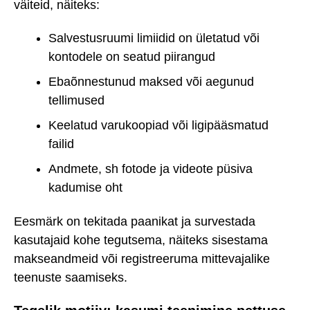
väiteid, näiteks:
Salvestusruumi limiidid on ületatud või
kontodele on seatud piirangud
Ebaõnnestunud maksed või aegunud
tellimused
Keelatud varukoopiad või ligipääsmatud
failid
Andmete, sh fotode ja videote püsiva
kadumise oht
Eesmärk on tekitada paanikat ja survestada
kasutajaid kohe tegutsema, näiteks sisestama
makseandmeid või registreeruma mittevajalike
teenuste saamiseks.