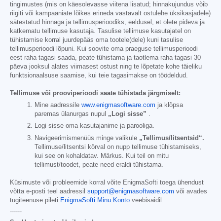
tingimustes (mis on käesolevasse viitena lisatud; hinnakujundus võib
riigiti või kampaaniate lõikes erineda vastavalt ostulehe üksikasjadele)
sätestatud hinnaga ja tellimusperioodiks, eeldusel, et olete pideva ja
katkematu tellimuse kasutaja. Tasulise tellimuse kasutajatel on
tühistamise korral juurdepääs oma tootele(dele) kuni tasulise
tellimusperioodi lõpuni. Kui soovite oma praeguse tellimusperioodi
eest raha tagasi saada, peate tühistama ja taotlema raha tagasi 30
päeva jooksul alates viimasest ostust ning te lõpetate kohe täieliku
funktsionaalsuse saamise, kui teie tagasimakse on töödeldud.
Tellimuse või prooviperioodi saate tühistada järgmiselt:
Mine aadressile
www.enigmasoftware.com
ja klõpsa
paremas ülanurgas nupul
„Logi sisse”
.
Logi sisse oma kasutajanime ja parooliga.
Navigeerimismenüüs minge valikule
„Tellimus/litsentsid“.
Tellimuse/litsentsi kõrval on nupp tellimuse tühistamiseks,
kui see on kohaldatav. Märkus. Kui teil on mitu
tellimust/toodet, peate need eraldi tühistama.
Küsimuste või probleemide korral võite EnigmaSofti toega ühendust
võtta e-posti teel aadressil
support@enigmasoftware.com
või avades
tugiteenuse pileti
EnigmaSofti Minu Konto
veebisaidil.
------