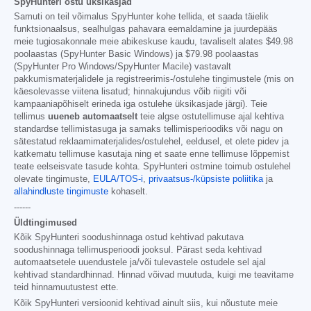
SpyHunteri ostu üksikasjad
Samuti on teil võimalus SpyHunter kohe tellida, et saada täielik
funktsionaalsus, sealhulgas pahavara eemaldamine ja juurdepääs
meie tugiosakonnale meie abikeskuse kaudu, tavaliselt alates
$49.98
poolaastas (SpyHunter Basic Windows) ja
$79.98
poolaastas
(SpyHunter Pro Windows/SpyHunter Macile) vastavalt
pakkumismaterjalidele ja registreerimis-/ostulehe tingimustele (mis on
käesolevasse viitena lisatud; hinnakujundus võib riigiti või
kampaaniapõhiselt erineda iga ostulehe üksikasjade järgi). Teie
tellimus
uueneb automaatselt
teie algse ostutellimuse ajal kehtiva
standardse tellimistasuga ja samaks tellimisperioodiks või nagu on
sätestatud reklaamimaterjalides/ostulehel, eeldusel, et olete pidev ja
katkematu tellimuse kasutaja ning et saate enne tellimuse lõppemist
teate eelseisvate tasude kohta. SpyHunteri ostmine toimub ostulehel
olevate tingimuste,
EULA/TOS-i
,
privaatsus-/küpsiste poliitika
ja
allahindluste tingimuste
kohaselt.
------
Üldtingimused
Kõik SpyHunteri soodushinnaga ostud kehtivad pakutava
soodushinnaga tellimusperioodi jooksul. Pärast seda kehtivad
automaatsetele uuendustele ja/või tulevastele ostudele sel ajal
kehtivad standardhinnad. Hinnad võivad muutuda, kuigi me teavitame
teid hinnamuutustest ette.
Kõik SpyHunteri versioonid kehtivad ainult siis, kui nõustute meie