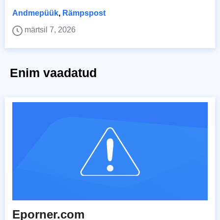
Andmepüük
,
Rämpspost
märtsil 7, 2026
Enim vaadatud
Eporner.com