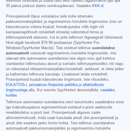
tellimuse tühistada ja saada tasu eest täieliku tagasimakse igal ajal
30 päeva jooksul alates ostukuupäevast. Vaadake
KKK-d
.
Prooviperioodi lõpus esitatakse teile kohe ettemaks
pakkumismaterjalides ja registreerimis-/ostulehe tingimustes (mis on
käesolevasse viitena lisatud; hinnakujundus võib riigiti või
kampaaniapõhiselt ostulehelt erineda) sätestatud hinna ja
tellimusperioodi ulatuses, kui te pole tellimust õigeaegselt tühistanud.
Hind algab tavaliselt
$79.98
poolaastas (SpyHunter Pro
Windows/SpyHunter Macile). Teie ostetud tellimus
uuendatakse
automaatselt
vastavalt registreerimis-/ostulehe tingimustele, mis
näevad ette automaatse uuendamise teie algse ostu ajal kehtiva
standardse tellimustasu alusel ja samaks tellimusperioodiks või nagu
on sätestatud reklaamimaterjalides/ostulehelt, eeldusel, et olete pidev
ja katkematu tellimuse kasutaja. Lisateavet leiate ostulehelt.
Prooviperiood kuulub käesolevate tingimuste, teie nõusoleku
EULA/TOS-i,
privaatsus-/küpsiste poliitika
ja
allahindluste
tingimustega
alla. Kui soovite SpyHunteri desinstallida,
vaadake,
kuidas
.
Tellimuse automaatse uuendamise eest tasumiseks saadetakse enne
iga maksekuupäeva registreerimisel esitatud e-posti aadressile
meeldetuletus e-posti teel. Prooviperioodi alguses saate
aktiveerimiskoodi, mida saab kasutada ainult ühe prooviperioodi ja
ainult ühe seadme jaoks konto kohta. Teie tellimus uuendatakse
automaatselt pakkumismaterjalides ja registreerimis-/ostulehe