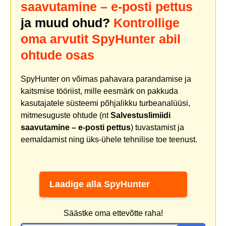
saavutamine – e-posti pettus
ja muud ohud?
Kontrollige
oma arvutit SpyHunter abil
ohtude osas
SpyHunter on võimas pahavara parandamise ja
kaitsmise tööriist, mille eesmärk on pakkuda
kasutajatele süsteemi põhjalikku turbeanalüüsi,
mitmesuguste ohtude (nt
Salvestuslimiidi
saavutamine – e-posti pettus
) tuvastamist ja
eemaldamist ning üks-ühele tehnilise toe teenust.
Laadige alla SpyHunter
Säästke oma ettevõtte raha!