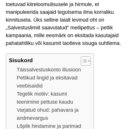
toetuvad kiireloomulisusele ja hirmule, et
manipuleerida saajaid tegutsema ilma korraliku
kinnituseta. Üks selline laialt levinud oht on
„Salvestuslimiit saavutatud” meilipettus – petlik
kampaania, mille eesmärk on eksitada kasutajaid
pahatahtliku või kasumit taotleva sisuga suhtlema.
Sisukord
Täissalvestuskonto illusioon
Petlikud lingid ja eksitavad
veebisaidid
Tegelik motiiv: kasumi
teenimine pettuse kaudu
Varjatud ohud: pahavara ja
andmevargus
Lõplik hindamine ja parimad