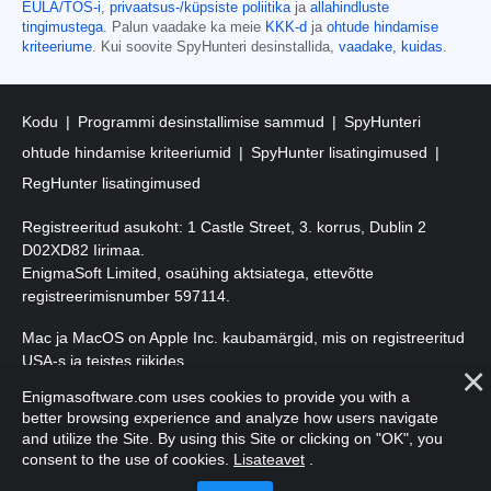
EULA/TOS-i
,
privaatsus-/küpsiste poliitika
ja
allahindluste
tingimustega
. Palun vaadake ka meie
KKK-d
ja
ohtude hindamise
kriteeriume
. Kui soovite SpyHunteri desinstallida,
vaadake, kuidas
.
Kodu
Programmi desinstallimise sammud
SpyHunteri
ohtude hindamise kriteeriumid
SpyHunter lisatingimused
RegHunter lisatingimused
Registreeritud asukoht: 1 Castle Street, 3. korrus, Dublin 2
D02XD82 Iirimaa.
EnigmaSoft Limited, osaühing aktsiatega, ettevõtte
registreerimisnumber 597114.
Mac ja MacOS on Apple Inc. kaubamärgid, mis on registreeritud
USA-s ja teistes riikides.
Enigmasoftware.com uses cookies to provide you with a
Autoriõigus 2016-
2026
. EnigmaSoft Ltd. Kõik õigused kaitstud.
better browsing experience and analyze how users navigate
and utilize the Site. By using this Site or clicking on "OK", you
consent to the use of cookies.
Lisateavet
.