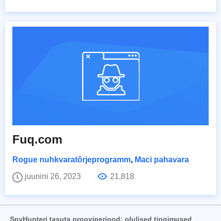
Fuq.com
Rogue nuhkvaratõrjeprogramm
,
Maci pahavara
juunini 26, 2023
21,818
SpyHunteri tasuta prooviperiood: olulised tingimused