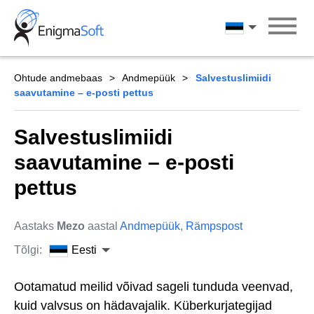
Skip
to
Eesti
content
Ohtude andmebaas
Andmepüük
Salvestuslimiidi
saavutamine – e-posti pettus
Salvestuslimiidi
saavutamine – e-posti
pettus
Aastaks
Mezo
aastal
Andmepüük
,
Rämpspost
Tõlgi:
Eesti
Ootamatud meilid võivad sageli tunduda veenvad,
kuid valvsus on hädavajalik. Küberkurjategijad