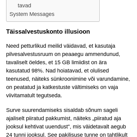
tavad
System Messages
Täissalvestuskonto illusioon
Need petturlikud meilid väidavad, et kasutaja
pilvesalvestusruum on peaaegu ammendunud,
tavaliselt öeldes, et 15 GB limiidist on ära
kasutatud 98%. Nad hoiatavad, et olulised
teenused, näiteks sünkroonimine või varundamine,
on peatatud ja katkestuste vältimiseks on vaja
viivitamatult tegutseda.
Surve suurendamiseks sisaldab sõnum sageli
ajaliselt piiratud pakkumist, näiteks „piiratud aja
jooksul kehtivat uuendust”, mis väidetavalt aegub
24 tunni jooksul. See pakilisuse tunne on tahtlikult