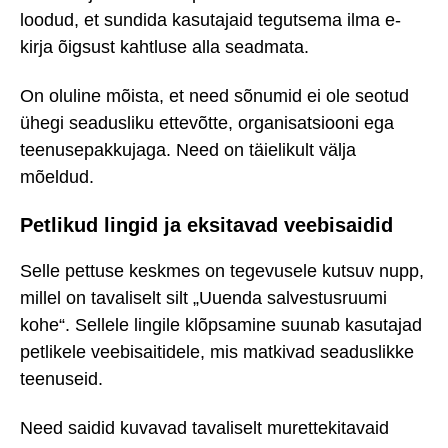
loodud, et sundida kasutajaid tegutsema ilma e-
kirja õigsust kahtluse alla seadmata.
On oluline mõista, et need sõnumid ei ole seotud
ühegi seadusliku ettevõtte, organisatsiooni ega
teenusepakkujaga. Need on täielikult välja
mõeldud.
Petlikud lingid ja eksitavad veebisaidid
Selle pettuse keskmes on tegevusele kutsuv nupp,
millel on tavaliselt silt „Uuenda salvestusruumi
kohe“. Sellele lingile klõpsamine suunab kasutajad
petlikele veebisaitidele, mis matkivad seaduslikke
teenuseid.
Need saidid kuvavad tavaliselt murettekitavaid