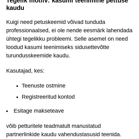
Tegelik motiiv: kasumi teenimine pettuse
kaudu
Kuigi need petuskeemid võivad tunduda
professionaalsed, ei ole nende eesmärk lahendada
ühtegi tegelikku probleemi. Selle asemel on need
loodud kasumi teenimiseks sidusettevõtte
turundusskeemide kaudu.
Kasutajad, kes:
Teenuste ostmine
Registreeritud kontod
Esitage makseteave
võib petturitele teadmatult manustatud
partnerlinkide kaudu vahendustasusid teenida.