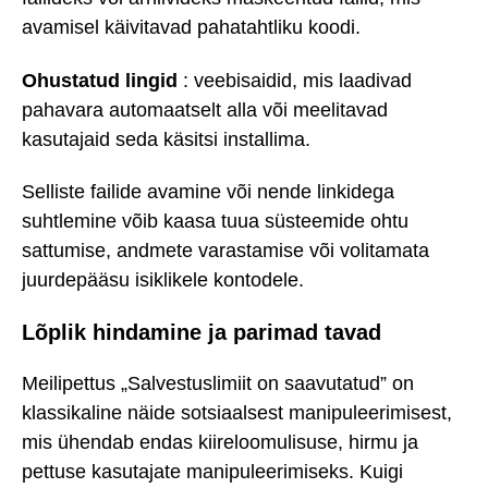
avamisel käivitavad pahatahtliku koodi.
Ohustatud lingid
: veebisaidid, mis laadivad
pahavara automaatselt alla või meelitavad
kasutajaid seda käsitsi installima.
Selliste failide avamine või nende linkidega
suhtlemine võib kaasa tuua süsteemide ohtu
sattumise, andmete varastamise või volitamata
juurdepääsu isiklikele kontodele.
Lõplik hindamine ja parimad tavad
Meilipettus „Salvestuslimiit on saavutatud” on
klassikaline näide sotsiaalsest manipuleerimisest,
mis ühendab endas kiireloomulisuse, hirmu ja
pettuse kasutajate manipuleerimiseks. Kuigi