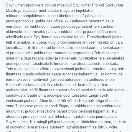
SpyHunteri prooviversioon on mõeldud SpyHunter Pro või SpyHunter
Macile ja sisaldab mitut seadet (nagu on kirjeldatud
reklaammaterjalides/ostulehel) ühekordseks 7-päevaseks
prooviperioodiks, pakkudes põhjalikku pahavara tuvastamise ja
eemaldamise funktsiooni, suure jõudlusega kaitset teie süsteemi
aktiivseks kaitsmiseks pahavaraohtude eest ja juurdepääsu meie
tehnilisele toele SpyHunteri abikeskuse kaudu. Prooviperioodi jooksul
teilt ettemaksu ei võeta, kuigi prooviperioodi aktiveerimiseks on vaja
krediitkaarti. (Ettemakstud krediitkaarte, deebetkaarte ja kinkekaarte
ei pruugita selle pakkumise raames aktsepteerida.) Teie makseviisi
nõue on aidata tagada pidev ja katkematu turvakaitse teie üleminekul
prooviperioodilt tasulisele tellimusele, kui otsustate ostu sooritada.
Teie makseviisilt ei võeta prooviperioodi jooksul ettemaksu, kuigi teie
finantsasutusele võidakse saata autoriseerimistaotlusi, et kontrollida
teie makseviisi kehtivust (sellised autoriseerimistaotlused ei ole
EnigmaSofti tasude või lõivude taotlused, kuid sõltuvalt teie
makseviisist ja/või finantsasutusest võivad need mõjutada teie konto
saadavust). Saate oma prooviperioodi tühistada EnigmaSofti
veebisaidi jaotises „Minu konto“ või võttes EnigmaSoftiga ühendust
enne 7-päevase prooviperioodi lõppu, et vältida tasu sissenõutavaks
muutumist ja töötlemist kohe pärast prooviperioodi lõppemist. Kui
otsustate prooviperioodi ajal tühistada, kaotate kohe juurdepääsu
SpyHunterile. Kui mingil põhjusel arvate, et töödeldud on tasu, mida te
ei soovinud teha (näiteks süsteemi administreerimise tõttu), võite