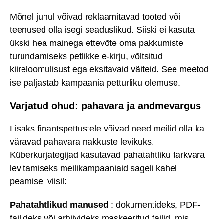
Mõnel juhul võivad reklaamitavad tooted või
teenused olla isegi seaduslikud. Siiski ei kasuta
ükski hea mainega ettevõte oma pakkumiste
turundamiseks petlikke e-kirju, võltsitud
kiireloomulisust ega eksitavaid väiteid. See meetod
ise paljastab kampaania petturliku olemuse.
Varjatud ohud: pahavara ja andmevargus
Lisaks finantspettustele võivad need meilid olla ka
väravad pahavara nakkuste levikuks.
Küberkurjategijad kasutavad pahatahtliku tarkvara
levitamiseks meilikampaaniaid sageli kahel
peamisel viisil:
Pahatahtlikud manused
: dokumentideks, PDF-
failideks või arhiivideks maskeeritud failid, mis