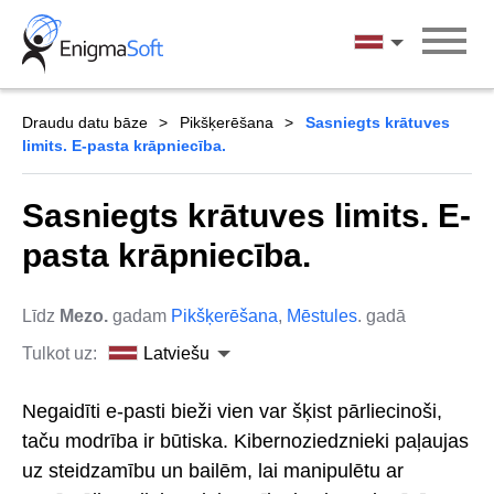
Skip
to
Latviešu
content
Draudu datu bāze
Pikšķerēšana
Sasniegts krātuves
limits. E-pasta krāpniecība.
Sasniegts krātuves limits. E-
pasta krāpniecība.
Līdz
Mezo.
gadam
Pikšķerēšana
,
Mēstules
. gadā
Tulkot uz:
Latviešu
Negaidīti e-pasti bieži vien var šķist pārliecinoši,
taču modrība ir būtiska. Kibernoziedznieki paļaujas
uz steidzamību un bailēm, lai manipulētu ar