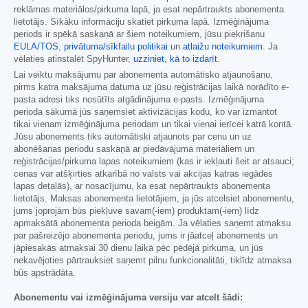
reklāmas materiālos/pirkuma lapā, ja esat nepārtraukts abonementa
lietotājs. Sīkāku informāciju skatiet pirkuma lapā. Izmēģinājuma
periods ir spēkā saskaņā ar šiem noteikumiem, jūsu piekrišanu
EULA/TOS
,
privātuma/sīkfailu politikai
un
atlaižu noteikumiem
. Ja
vēlaties atinstalēt SpyHunter,
uzziniet, kā to izdarīt
.
Lai veiktu maksājumu par abonementa automātisko atjaunošanu,
pirms katra maksājuma datuma uz jūsu reģistrācijas laikā norādīto e-
pasta adresi tiks nosūtīts atgādinājuma e-pasts. Izmēģinājuma
perioda sākumā jūs saņemsiet aktivizācijas kodu, ko var izmantot
tikai vienam izmēģinājuma periodam un tikai vienai ierīcei katrā kontā.
Jūsu abonements tiks automātiski atjaunots par cenu un uz
abonēšanas periodu saskaņā ar piedāvājuma materiāliem un
reģistrācijas/pirkuma lapas noteikumiem (kas ir iekļauti šeit ar atsauci;
cenas var atšķirties atkarībā no valsts vai akcijas katras iegādes
lapas detaļās), ar nosacījumu, ka esat nepārtraukts abonementa
lietotājs. Maksas abonementa lietotājiem, ja jūs atcelsiet abonementu,
jums joprojām būs piekļuve savam(-iem) produktam(-iem) līdz
apmaksātā abonementa perioda beigām. Ja vēlaties saņemt atmaksu
par pašreizējo abonementa periodu, jums ir jāatceļ abonements un
jāpiesakās atmaksai 30 dienu laikā pēc pēdējā pirkuma, un jūs
nekavējoties pārtrauksiet saņemt pilnu funkcionalitāti, tiklīdz atmaksa
būs apstrādāta.
Abonementu vai izmēģinājuma versiju var atcelt šādi: