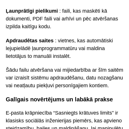
Ļaunprātīgi pielikumi
: faili, kas maskēti kā
dokumenti, PDF faili vai arhīvi un pēc atvēršanas
izpilda kaitīgu kodu.
Apdraudētas saites
: vietnes, kas automātiski
lejupielādē ļaunprogrammatūru vai maldina
lietotājus to manuāli instalēt.
Šādu failu atvēršana vai mijiedarbība ar šīm saitēm
var izraisīt sistēmu apdraudēšanu, datu nozagšanu
vai neatļautu piekļuvi personīgajiem kontiem.
Galīgais novērtējums un labākā prakse
E-pasta krāpniecība “Sasniegts krātuves limits” ir
klasisks sociālās inženierijas piemērs, kas apvieno
steidzamību, bailes un maldināšanu, lai manipulētu