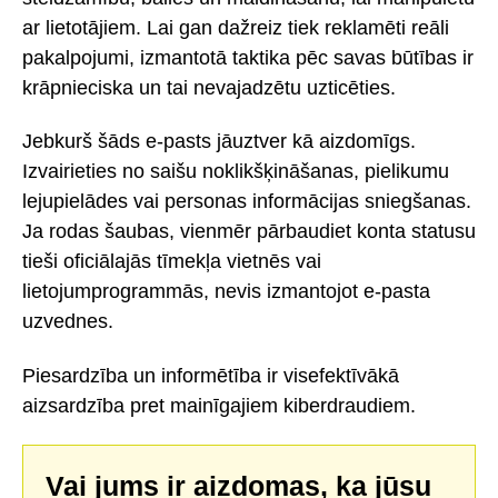
ar lietotājiem. Lai gan dažreiz tiek reklamēti reāli
pakalpojumi, izmantotā taktika pēc savas būtības ir
krāpnieciska un tai nevajadzētu uzticēties.
Jebkurš šāds e-pasts jāuztver kā aizdomīgs.
Izvairieties no saišu noklikšķināšanas, pielikumu
lejupielādes vai personas informācijas sniegšanas.
Ja rodas šaubas, vienmēr pārbaudiet konta statusu
tieši oficiālajās tīmekļa vietnēs vai
lietojumprogrammās, nevis izmantojot e-pasta
uzvednes.
Piesardzība un informētība ir visefektīvākā
aizsardzība pret mainīgajiem kiberdraudiem.
Vai jums ir aizdomas, ka jūsu