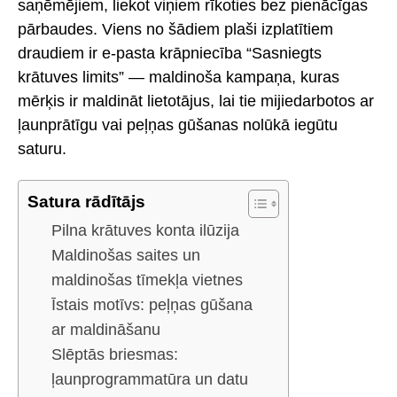
saņēmējiem, liekot viņiem rīkoties bez pienācīgas
pārbaudes. Viens no šādiem plaši izplatītiem
draudiem ir e-pasta krāpniecība “Sasniegts
krātuves limits” — maldinoša kampaņa, kuras
mērķis ir maldināt lietotājus, lai tie mijiedarbotos ar
ļaunprātīgu vai peļņas gūšanas nolūkā iegūtu
saturu.
Satura rādītājs
Pilna krātuves konta ilūzija
Maldinošas saites un
maldinošas tīmekļa vietnes
Īstais motīvs: peļņas gūšana
ar maldināšanu
Slēptās briesmas:
ļaunprogrammatūra un datu