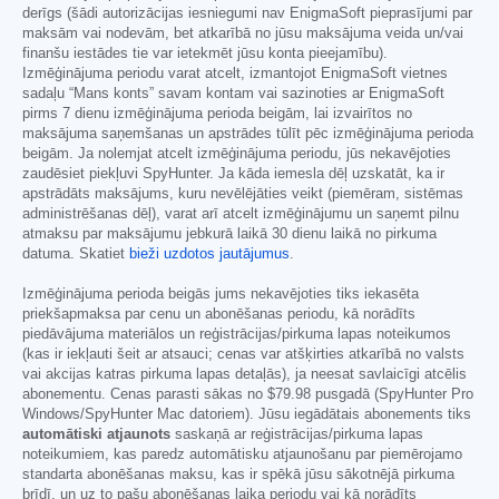
derīgs (šādi autorizācijas iesniegumi nav EnigmaSoft pieprasījumi par
maksām vai nodevām, bet atkarībā no jūsu maksājuma veida un/vai
finanšu iestādes tie var ietekmēt jūsu konta pieejamību).
Izmēģinājuma periodu varat atcelt, izmantojot EnigmaSoft vietnes
sadaļu “Mans konts” savam kontam vai sazinoties ar EnigmaSoft
pirms 7 dienu izmēģinājuma perioda beigām, lai izvairītos no
maksājuma saņemšanas un apstrādes tūlīt pēc izmēģinājuma perioda
beigām. Ja nolemjat atcelt izmēģinājuma periodu, jūs nekavējoties
zaudēsiet piekļuvi SpyHunter. Ja kāda iemesla dēļ uzskatāt, ka ir
apstrādāts maksājums, kuru nevēlējāties veikt (piemēram, sistēmas
administrēšanas dēļ), varat arī atcelt izmēģinājumu un saņemt pilnu
atmaksu par maksājumu jebkurā laikā 30 dienu laikā no pirkuma
datuma. Skatiet
bieži uzdotos jautājumus
.
Izmēģinājuma perioda beigās jums nekavējoties tiks iekasēta
priekšapmaksa par cenu un abonēšanas periodu, kā norādīts
piedāvājuma materiālos un reģistrācijas/pirkuma lapas noteikumos
(kas ir iekļauti šeit ar atsauci; cenas var atšķirties atkarībā no valsts
vai akcijas katras pirkuma lapas detaļās), ja neesat savlaicīgi atcēlis
abonementu. Cenas parasti sākas no
$79.98
pusgadā (SpyHunter Pro
Windows/SpyHunter Mac datoriem). Jūsu iegādātais abonements tiks
automātiski atjaunots
saskaņā ar reģistrācijas/pirkuma lapas
noteikumiem, kas paredz automātisku atjaunošanu par piemērojamo
standarta abonēšanas maksu, kas ir spēkā jūsu sākotnējā pirkuma
brīdī, un uz to pašu abonēšanas laika periodu vai kā norādīts