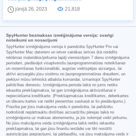
jūnijā 26, 2023
21,818
SpyHunter bezmaksas izmēģinājuma versija: svarīgi
noteikumi un nosacījumi
SpyHunter izmēģinājuma versija ir paredzēta SpyHunter Pro vai
SpyHunter Mac datoriem un ietver vairākas ierīces (kā norādīts
reklāmas materiālos/pirkuma lapā) vienreizējam 7 dienu izmēģinājuma
periodam, piedāvājot visaptverošu ļaunprogrammatūras noteikšanas
un noņemšanas funkcionalitāti, augstas veiktspējas aizsargus, lai
aktīvi aizsargātu jūsu sistēmu no ļaunprogrammatūras draudiem, un
piekļuvi mūsu tehniskā atbalsta komandai, izmantojot SpyHunter
palīdzības dienestu. Izmēģinājuma perioda laikā no jums netiks
iekasēta priekšapmaksa, lai gan izmēģinājuma aktivizēšanai ir
nepieciešama kredītkarte. (Priekšapmaksas kredītkartes, debetkartes
un dāvanu kartes var netikt pieņemtas saskaņā ar šo piedāvājumu.)
Prasība par jūsu maksājuma veidu ir paredzēta, lai palīdzētu
nodrošināt nepārtrauktu drošības aizsardzību pārejas laikā no
izmēģinājuma uz maksas abonementu, ja jūs nolemjat veikt pirkumu.
No jūsu maksājuma veida izmēģinājuma laikā netiks iekasēta
priekšapmaksa, lai gan jūsu finanšu iestādei var tikt nosūtīti
autorizācijas pieprasījumi, lai pārbaudītu, vai jūsu maksājuma veids ir