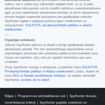
maksu, kas ir spēkā jūsu sākotnējās iegādes brīdī, un uz to pašu
abonēšanas laika periodu vai kā norādīts reklāmas materiālos/pirkuma
lapā, ja esat nepārtraukts abonementa lietotājs un pirms abonementa
termiņa beigām saņemsiet paziņojumu par gaidāmajām maksām.
SpyHunter iegāde ir pakļauta pirkuma lapas noteikumiem un
nosacījumiem,
EULA/TOS
,
privātuma/sīkfailu politikai
un
atlaižu
noteikumiem
.
------
Vispārīgie noteikumi
Jebkurš SpyHunter pirkums ar atlaidi ir derīgs piedāvātajā atlaides
abonēšanas periodā. Pēc tam automātiskajai atjaunošanai un/vai
turpmākajiem pirkumiem tiks piemērota spēkā esošā standarta cena.
Cenas var mainīties, taču mēs jūs iepriekš informēsim par cenu
izmaiņām.
Visas SpyHunter versijas ir pieejamas, ja piekrītat mūsu
EULA/TOS
,
Privātuma/Sīkfailu politikai
un
Atlaižu noteikumiem
. Lūdzu, skatiet arī
mūsu
BUJ
un
Draudu novērtēšanas kritērijus
. Ja vēlaties atinstalēt
SpyHunter,
uzziniet, kā to izdarīt
.
Mājas
Programmas atinstalēšanas soļi
SpyHunter draudu
novērtēšanas kritēriji
SpyHunter papildu noteikumi un