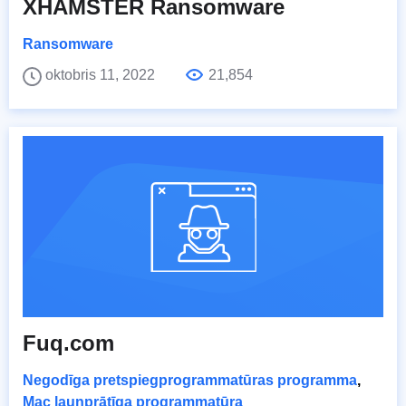
XHAMSTER Ransomware
Ransomware
oktobris 11, 2022
21,854
Fuq.com
Negodīga pretspiegprogrammatūras programma
,
Mac ļaunprātīga programmatūra