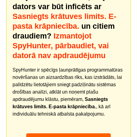
dators var būt inficēts ar
Sasniegts krātuves limits. E-
pasta krāpniecība.
un citiem
draudiem?
Izmantojot
SpyHunter, pārbaudiet, vai
datorā nav apdraudējumu
SpyHunter ir spēcīgs ļaunprātīgas programmatūras
novēršanas un aizsardzības rīks, kas izstrādāts, lai
palīdzētu lietotājiem sniegt padziļinātu sistēmas
drošības analīzi, atklāt un noņemt plašu
apdraudējumu klāstu, piemēram,
Sasniegts
krātuves limits. E-pasta krāpniecība.
, kā arī
individuālu tehniskā atbalsta pakalpojumu.