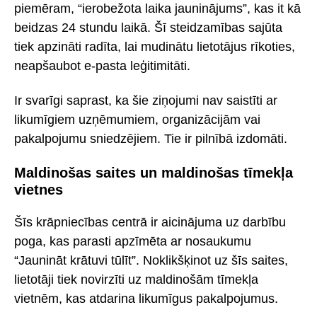
piemēram, “ierobežota laika jauninājums”, kas it kā
beidzas 24 stundu laikā. Šī steidzamības sajūta
tiek apzināti radīta, lai mudinātu lietotājus rīkoties,
neapšaubot e-pasta leģitimitāti.
Ir svarīgi saprast, ka šie ziņojumi nav saistīti ar
likumīgiem uzņēmumiem, organizācijām vai
pakalpojumu sniedzējiem. Tie ir pilnībā izdomāti.
Maldinošas saites un maldinošas tīmekļa
vietnes
Šīs krāpniecības centrā ir aicinājuma uz darbību
poga, kas parasti apzīmēta ar nosaukumu
“Jaunināt krātuvi tūlīt”. Noklikšķinot uz šīs saites,
lietotāji tiek novirzīti uz maldinošām tīmekļa
vietnēm, kas atdarina likumīgus pakalpojumus.