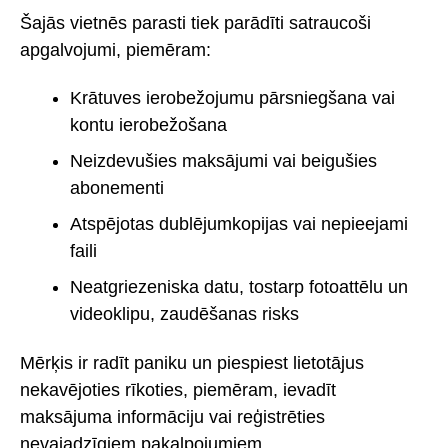
Šajās vietnēs parasti tiek parādīti satraucoši
apgalvojumi, piemēram:
Krātuves ierobežojumu pārsniegšana vai
kontu ierobežošana
Neizdevušies maksājumi vai beigušies
abonementi
Atspējotas dublējumkopijas vai nepieejami
faili
Neatgriezeniska datu, tostarp fotoattēlu un
videoklipu, zaudēšanas risks
Mērķis ir radīt paniku un piespiest lietotājus
nekavējoties rīkoties, piemēram, ievadīt
maksājuma informāciju vai reģistrēties
nevajadzīgiem pakalpojumiem.