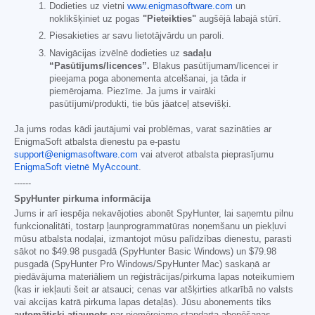
Dodieties uz vietni
www.enigmasoftware.com
un
noklikšķiniet uz pogas
"Pieteikties"
augšējā labajā stūrī.
Piesakieties ar savu lietotājvārdu un paroli.
Navigācijas izvēlnē dodieties uz
sadaļu
“Pasūtījums/licences”.
Blakus pasūtījumam/licencei ir
pieejama poga abonementa atcelšanai, ja tāda ir
piemērojama. Piezīme. Ja jums ir vairāki
pasūtījumi/produkti, tie būs jāatceļ atsevišķi.
Ja jums rodas kādi jautājumi vai problēmas, varat sazināties ar
EnigmaSoft atbalsta dienestu pa e-pastu
support@enigmasoftware.com
vai atverot atbalsta pieprasījumu
EnigmaSoft vietnē MyAccount
.
------
SpyHunter pirkuma informācija
Jums ir arī iespēja nekavējoties abonēt SpyHunter, lai saņemtu pilnu
funkcionalitāti, tostarp ļaunprogrammatūras noņemšanu un piekļuvi
mūsu atbalsta nodaļai, izmantojot mūsu palīdzības dienestu, parasti
sākot no
$49.98
pusgadā (SpyHunter Basic Windows) un
$79.98
pusgadā (SpyHunter Pro Windows/SpyHunter Mac) saskaņā ar
piedāvājuma materiāliem un reģistrācijas/pirkuma lapas noteikumiem
(kas ir iekļauti šeit ar atsauci; cenas var atšķirties atkarībā no valsts
vai akcijas katrā pirkuma lapas detaļās). Jūsu abonements tiks
automātiski atjaunots
par piemērojamo standarta abonēšanas