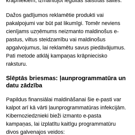
krāpniekiem, izmantojot iegultās saistītās saites.
Dažos gadījumos reklamētie produkti vai
pakalpojumi var būt pat likumīgi. Tomēr neviens
cienījams uzņēmums neizmanto maldinošus e-
pastus, viltus steidzamību vai maldinošus
apgalvojumus, lai reklamētu savus piedāvājumus.
Pati metode atklāj kampaņas krāpniecisko
raksturu.
Slēptās briesmas: ļaunprogrammatūra un
datu zādzība
Papildus finansiālai maldināšanai šie e-pasti var
kalpot arī kā vārti ļaunprogrammatūras infekcijām.
Kibernoziedznieki bieži izmanto e-pasta
kampaņas, lai izplatītu kaitīgu programmatūru
divos galvenajos veidos: