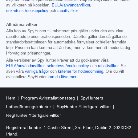
av villkoren på köpsidan,
EULA/användarvillkor
,
sekretess-/cookiepolicy
och
rabattvillkor
.
------
Allmänna villkor
Alla köp av SpyHunter till rabatterat pris gäller under den erbjudna
rabatterade prenumerationsperioden. Därefter gäller den då gällande
standardprissättningen för automatiska förnyelser och/eller framtida
köp. Priserna kan komma att ändras, men vi kommer att meddela dig
i förväg om prisändringar.
Alla versioner av SpyHunter kräver att du godkänner våra
EULA/användarvillkor
,
sekretess-/cookiepolicy
och
rabattvillkor
. Se
även våra
vanliga frågor
och
kriterier för hotbedömning
. Om du vill
avinstallera SpyHunter
kan du läsa mer
.
Hem
Program Avinstallationssteg
SpyHunters
hotbedömningskriterier
SpyHunter Ytterligare villkor
RegHunter Ytterligare villkor
Registrerat kontor: 1 Castle Street, 3rd Floor, Dublin 2 D02XD82
Irland.