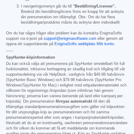
I navigeringsmenyn går du till
"Beställning/Licenser".
Bredvid din beställning/licens finns en knapp för att avbryta
din prenumeration om tillämpligt. Obs: Om du har flera
beställningar/produkter måste du avbryta dem individuellt.
Om du har några frågor eller problem kan du kontakta EnigmaSofts
support via e-post på
support@enigmasoftware.com
eller genom att
öppna ett supportärende på
EnigmaSofts webbplats Mitt konto
.
------
SpyHunter-köpinformation
Du kan också välja att prenumerera på SpyHunter omedelbart för full
funktionalitet, inklusive borttagning av skadlig kod och tillgång till vår
supportavdelning via vår HelpDesk, vanligtvis från
$49.98
halvårsvis
(SpyHunter Basic Windows) och
$79.98
halvårsvis (SpyHunter Pro
Windows/SpyHunter för Mac) i enlighet med erbjudandematerialet och
villkoren för registrerings-/köpsidan (som införlivas häri genom
hänvisning; priserna kan variera beroende på land eller kampanj per
köpsida). Din prenumeration
förnyas automatiskt
till den då
tillämpliga standardprenumerationsavgiften som gäller vid tidpunkten
för ditt ursprungliga köp av prenumerationen och för samma
prenumerationsperiod eller som anges i kampanjmaterialet/köpsidan,
förutsatt att du är en kontinuerlig, oavbruten prenumerationsanvändare
och för vilken du kommer att få ett meddelande om kommande
avgifter innan din prenumeration löper ut. Köp av SpyHunter omfattas