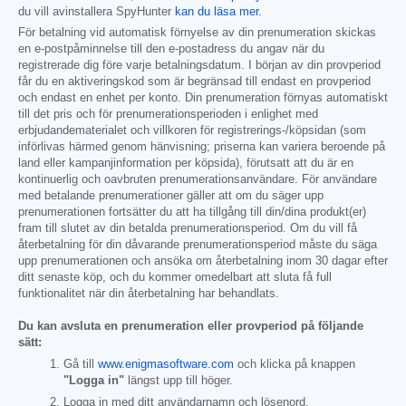
du vill avinstallera SpyHunter
kan du läsa mer
.
För betalning vid automatisk förnyelse av din prenumeration skickas
en e-postpåminnelse till den e-postadress du angav när du
registrerade dig före varje betalningsdatum. I början av din provperiod
får du en aktiveringskod som är begränsad till endast en provperiod
och endast en enhet per konto. Din prenumeration förnyas automatiskt
till det pris och för prenumerationsperioden i enlighet med
erbjudandematerialet och villkoren för registrerings-/köpsidan (som
införlivas härmed genom hänvisning; priserna kan variera beroende på
land eller kampanjinformation per köpsida), förutsatt att du är en
kontinuerlig och oavbruten prenumerationsanvändare. För användare
med betalande prenumerationer gäller att om du säger upp
prenumerationen fortsätter du att ha tillgång till din/dina produkt(er)
fram till slutet av din betalda prenumerationsperiod. Om du vill få
återbetalning för din dåvarande prenumerationsperiod måste du säga
upp prenumerationen och ansöka om återbetalning inom 30 dagar efter
ditt senaste köp, och du kommer omedelbart att sluta få full
funktionalitet när din återbetalning har behandlats.
Du kan avsluta en prenumeration eller provperiod på följande
sätt:
Gå till
www.enigmasoftware.com
och klicka på knappen
"Logga in"
längst upp till höger.
Logga in med ditt användarnamn och lösenord.