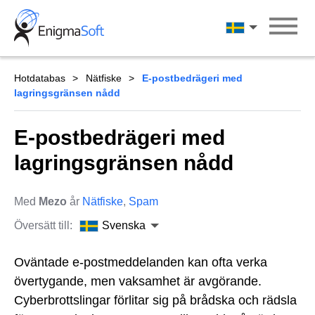
Skip
to
Svenska
content
Hotdatabas
Nätfiske
E-postbedrägeri med
lagringsgränsen nådd
E-postbedrägeri med
lagringsgränsen nådd
Med
Mezo
år
Nätfiske
,
Spam
Översätt till:
Svenska
Oväntade e-postmeddelanden kan ofta verka
övertygande, men vaksamhet är avgörande.
Cyberbrottslingar förlitar sig på brådska och rädsla