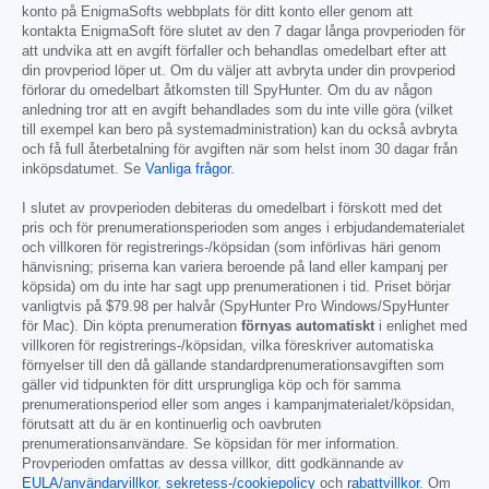
konto på EnigmaSofts webbplats för ditt konto eller genom att
kontakta EnigmaSoft före slutet av den 7 dagar långa provperioden för
att undvika att en avgift förfaller och behandlas omedelbart efter att
din provperiod löper ut. Om du väljer att avbryta under din provperiod
förlorar du omedelbart åtkomsten till SpyHunter. Om du av någon
anledning tror att en avgift behandlades som du inte ville göra (vilket
till exempel kan bero på systemadministration) kan du också avbryta
och få full återbetalning för avgiften när som helst inom 30 dagar från
inköpsdatumet. Se
Vanliga frågor
.
I slutet av provperioden debiteras du omedelbart i förskott med det
pris och för prenumerationsperioden som anges i erbjudandematerialet
och villkoren för registrerings-/köpsidan (som införlivas häri genom
hänvisning; priserna kan variera beroende på land eller kampanj per
köpsida) om du inte har sagt upp prenumerationen i tid. Priset börjar
vanligtvis på
$79.98
per halvår (SpyHunter Pro Windows/SpyHunter
för Mac). Din köpta prenumeration
förnyas automatiskt
i enlighet med
villkoren för registrerings-/köpsidan, vilka föreskriver automatiska
förnyelser till den då gällande standardprenumerationsavgiften som
gäller vid tidpunkten för ditt ursprungliga köp och för samma
prenumerationsperiod eller som anges i kampanjmaterialet/köpsidan,
förutsatt att du är en kontinuerlig och oavbruten
prenumerationsanvändare. Se köpsidan för mer information.
Provperioden omfattas av dessa villkor, ditt godkännande av
EULA/användarvillkor
,
sekretess-/cookiepolicy
och
rabattvillkor
. Om