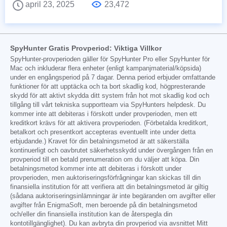
april 23, 2025
23,472
SpyHunter Gratis Provperiod: Viktiga Villkor
SpyHunter-provperioden gäller för SpyHunter Pro eller SpyHunter för
Mac och inkluderar flera enheter (enligt kampanjmaterial/köpsida)
under en engångsperiod på 7 dagar. Denna period erbjuder omfattande
funktioner för att upptäcka och ta bort skadlig kod, högpresterande
skydd för att aktivt skydda ditt system från hot mot skadlig kod och
tillgång till vårt tekniska supportteam via SpyHunters helpdesk. Du
kommer inte att debiteras i förskott under provperioden, men ett
kreditkort krävs för att aktivera provperioden. (Förbetalda kreditkort,
betalkort och presentkort accepteras eventuellt inte under detta
erbjudande.) Kravet för din betalningsmetod är att säkerställa
kontinuerligt och oavbrutet säkerhetsskydd under övergången från en
provperiod till en betald prenumeration om du väljer att köpa. Din
betalningsmetod kommer inte att debiteras i förskott under
provperioden, men auktoriseringsförfrågningar kan skickas till din
finansiella institution för att verifiera att din betalningsmetod är giltig
(sådana auktoriseringsinlämningar är inte begäranden om avgifter eller
avgifter från EnigmaSoft, men beroende på din betalningsmetod
och/eller din finansiella institution kan de återspegla din
kontotillgänglighet). Du kan avbryta din provperiod via avsnittet Mitt