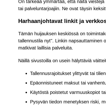
On tärkeää ymmärtää, että näitä viestejä ei o
tai palveluntarjoajiin. Ne ovat täysin keksit
Harhaanjohtavat linkit ja verkko
Tämän huijauksen keskiössä on toimintake
tallennustila nyt". Linkin napsauttaminen o
matkivat laillisia palveluita.
Näillä sivustoilla on usein hälyttäviä väitte
Tallennusrajoitukset ylittyvät tai tili
Epäonnistuneet maksut tai vanhentu
Käytöstä poistetut varmuuskopiot tai
Pysyvän tiedon menetyksen riski, mu