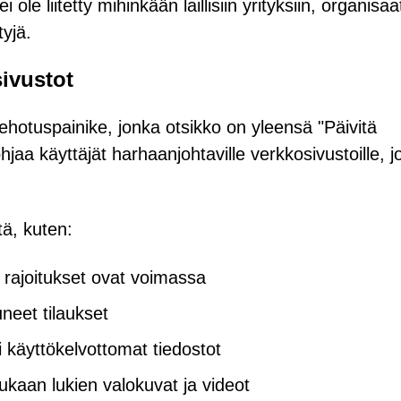
le liitetty mihinkään laillisiin yrityksiin, organisaat
tyjä.
sivustot
hotuspainike, jonka otsikko on yleensä "Päivitä
hjaa käyttäjät harhaanjohtaville verkkosivustoille, j
itä, kuten:
en rajoitukset ovat voimassa
neet tilaukset
 käyttökelvottomat tiedostot
kaan lukien valokuvat ja videot