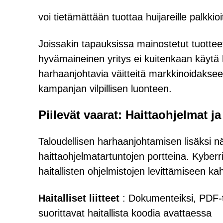
voi tietämättään tuottaa huijareille palkk
Joissakin tapauksissa mainostetut tuotteet t
hyvämaineinen yritys ei kuitenkaan käytä h
harhaanjohtavia väitteitä markkinoidakse
kampanjan vilpillisen luonteen.
Piilevät vaarat: Haittaohjelmat j
Taloudellisen harhaanjohtamisen lisäksi 
haittaohjelmatartuntojen portteina. Kyberr
haitallisten ohjelmistojen levittämiseen ka
Haitalliset liitteet
: Dokumenteiksi, PDF-tie
suorittavat haitallista koodia avattaessa