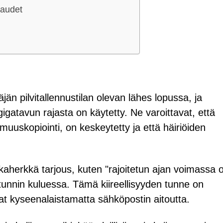
kaudet
äjän pilvitallennustilan olevan lähes lopussa, ja
 gigatavun rajasta on käytetty. Ne varoittavat, että
rmuuskopiointi, on keskeytetty ja että häiriöiden
ikaherkkä tarjous, kuten "rajoitetun ajan voimassa 
tunnin kuluessa. Tämä kiireellisyyden tunne on
sivat kyseenalaistamatta sähköpostin aitoutta.