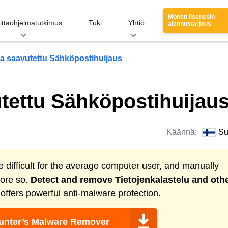
Monen lisenssin
ittaohjelmatutkimus
Tuki
Yhtiö
alennustarjous
ja saavutettu Sähköpostihuijaus
utettu Sähköpostihuijau
Käännä:
Su
 difficult for the average computer user, and manually
more so.
Detect and remove
Tietojenkalastelu
and oth
ffers powerful anti-malware protection.
nter’s Malware Remover