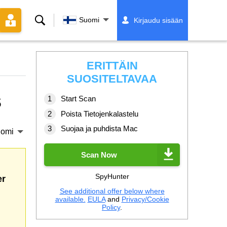
Hae
Suomi
Kirjaudu sisään
ERITTÄIN
SUOSITELTAVAA
s
Start Scan
Poista Tietojenkalastelu
Suojaa ja puhdista Mac
omi
Scan Now
SpyHunter
er
See additional offer below where
available.
EULA
and
Privacy/Cookie
Policy
.