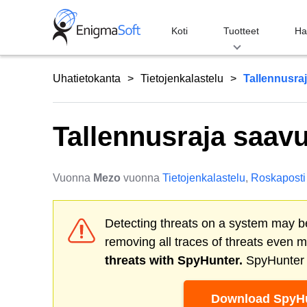
Skip
to
Koti
Tuotteet
Ha
content
Uhatietokanta
Tietojenkalastelu
Tallennusra
Tallennusraja saav
Vuonna
Mezo
vuonna
Tietojenkalastelu
,
Roskaposti
Detecting threats on a system may be
removing all traces of threats even 
threats with SpyHunter.
SpyHunter o
Download SpyHu