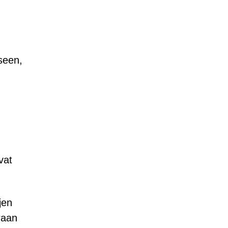
seen,
vat
jen
raan