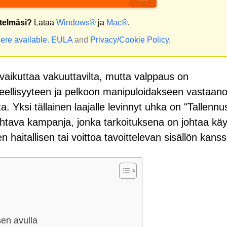
stelmäsi?
Lataa
Windows®
ja
Mac®
.
ere available.
EULA
and
Privacy/Cookie Policy
.
vaikuttaa vakuuttavilta, mutta valppaus on
ireellisyyteen ja pelkoon manipuloidakseen vastaanot
 Yksi tällainen laajalle levinnyt uhka on "Tallennu
htava kampanja, jonka tarkoituksena on johtaa käyt
haitallisen tai voittoa tavoittelevan sisällön kanss
sen avulla