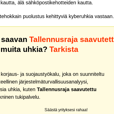
n kautta, älä sähköpostikehotteiden kautta.
tehokkain puolustus kehittyviä kyberuhkia vastaan.
i saavan
Tallennusraja saavutet
a muita uhkia?
Tarkista
orjaus- ja suojaustyökalu, joka on suunniteltu
ellinen järjestelmäturvallisuusanalyysi,
sia uhkia, kuten
Tallennusraja saavutettu
kninen tukipalvelu.
Säästä yrityksesi rahaa!