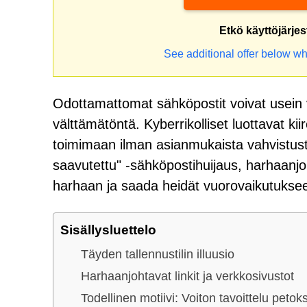
Etkö käyttöjärje
See additional offer below wh
Odottamattomat sähköpostit voivat usein 
välttämätöntä. Kyberrikolliset luottavat ki
toimimaan ilman asianmukaista vahvistusta.
saavutettu" -sähköpostihuijaus, harhaanjo
harhaan ja saada heidät vuorovaikutukseen 
Sisällysluettelo
Täyden tallennustilin illuusio
Harhaanjohtavat linkit ja verkkosivustot
Todellinen motiivi: Voiton tavoittelu petok