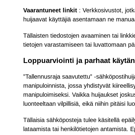
Vaarantuneet linkit
: Verkkosivustot, jotk
huijaavat käyttäjiä asentamaan ne manuaa
Tällaisten tiedostojen avaaminen tai linkk
tietojen varastamiseen tai luvattomaan pääs
Loppuarviointi ja parhaat käytä
”Tallennusraja saavutettu” -sähköpostihuij
manipuloinnista, jossa yhdistyvät kiireelli
manipuloimiseksi. Vaikka huijaukset joskus 
luonteeltaan vilpillisiä, eikä niihin pitäisi lu
Tällaisia sähköposteja tulee käsitellä epäil
lataamista tai henkilötietojen antamista. E