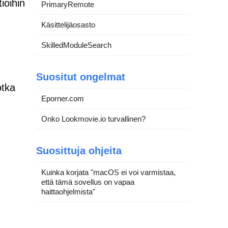
ioihin
PrimaryRemote
Käsittelijäosasto
SkilledModuleSearch
Suositut ongelmat
otka
Eporner.com
Onko Lookmovie.io turvallinen?
Suosittuja ohjeita
Kuinka korjata "macOS ei voi varmistaa,
että tämä sovellus on vapaa
haittaohjelmista"