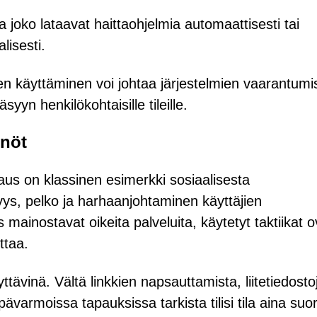
a joko lataavat haittaohjelmia automaattisesti tai
lisesti.
ien käyttäminen voi johtaa järjestelmien vaarantumi
yyn henkilökohtaisille tileille.
nnöt
aus on klassinen esimerkki sosiaalisesta
syys, pelko ja harhaanjohtaminen käyttäjien
mainostavat oikeita palveluita, käytetyt taktiikat o
ottaa.
yttävinä. Vältä linkkien napsauttamista, liitetiedosto
pävarmoissa tapauksissa tarkista tilisi tila aina suo