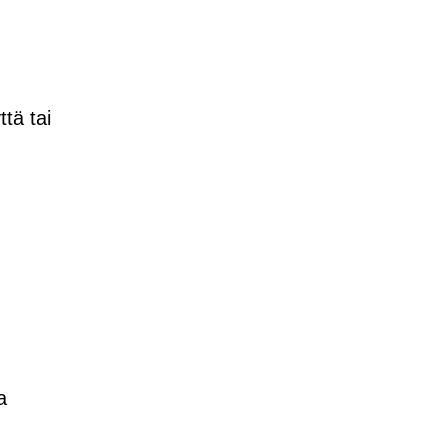
tä tai
a