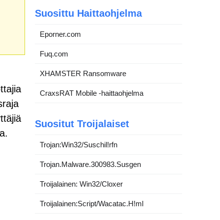
Suosittu Haittaohjelma
Eporner.com
Fuq.com
XHAMSTER Ransomware
tajia
CraxsRAT Mobile -haittaohjelma
sraja
täjiä
Suositut Troijalaiset
a.
Trojan:Win32/Suschil!rfn
Trojan.Malware.300983.Susgen
Troijalainen: Win32/Cloxer
Troijalainen:Script/Wacatac.H!ml