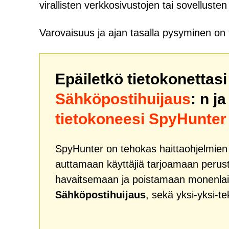
virallisten verkkosivustojen tai sovelluste
Varovaisuus ja ajan tasalla pysyminen on 
Epäiletkö tietokonettas
Sähköpostihuijaus
: n j
tietokoneesi SpyHunter
SpyHunter on tehokas haittaohjelmien k
auttamaan käyttäjiä tarjoamaan peruste
havaitsemaan ja poistamaan monenlai
Sähköpostihuijaus
, sekä yksi-yksi-te