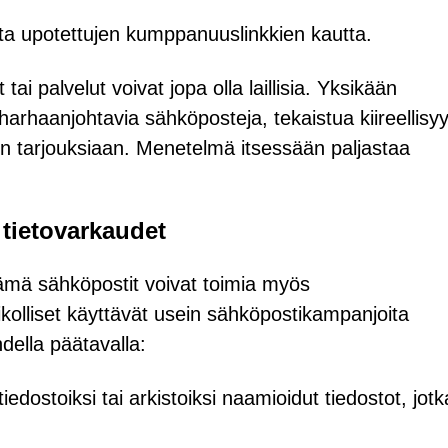
ioita upotettujen kumppanuuslinkkien kautta.
ai palvelut voivat jopa olla laillisia. Yksikään
arhaanjohtavia sähköposteja, tekaistua kiireellisyyt
en tarjouksiaan. Menetelmä itsessään paljastaa
a tietovarkaudet
nämä sähköpostit voivat toimia myös
ikolliset käyttävät usein sähköpostikampanjoita
hdella päätavalla:
dostoiksi tai arkistoiksi naamioidut tiedostot, jotk