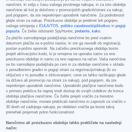
naročnini, ki velja v času vašega prvotnega nakupa, in za isto obdobje
naročnine ali kot je določeno v promocijskih gradivih/strani za nakup,
pod pogojem, da ste neprekinjen uporabnik naročnine. Za podrobnosti
glejte stran za nakup. Preizkusno obdobje je predmet teh pogojev,
vašega strinjanja z
EULA/TOS
,
politiko zasebnosti/piškotkov
in
pogoji
popusta
. Če želite odstraniti SpyHunter,
preberite, kako
.
Za plačilo samodejnega podaljšanja naročnine bo pred vsakim
datumom plačila na e-poštni naslov, ki ste ga navedli ob registraciji,
poslan e-poštni opomnik. Na začetku preizkusnega obdobja boste
prejeli aktivacijsko kodo, ki je omejena na uporabo samo za eno
preizkusno obdobje in samo za eno napravo na račun. Vaša naročnina
se bo samodejno podaljšala po ceni in za obdobje naročnine v skladu
s ponudbenimi gradivi in pogoji strani za registracijo/nakup (ki so
vključeni v to ponudbo s sklicevanjem; cene se lahko razlikujejo glede
na državo ali promocijo na strani za nakup), pod pogojem, da ste
neprekinjen uporabnik naročnine. Uporabniki plačljive naročnine bodo
v primeru preklica še naprej imeli dostop do svojih izdelkov do konca
obdobja plačljive naročnine. Če želite prejeti vračilo za trenutno
obdobje naročnine, morate preklicati naročnino in zaprositi za vračilo v
30 dneh od zadnjega nakupa, po obdelavi vračila pa boste takoj
prenehali prejemati polno funkcionalnost.
Naročnino ali preizkusno obdobje lahko prekličete na naslednji
način: