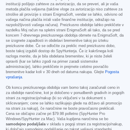
instituciji pošljejo zahteve za avtorizacijo, da se preveri, ali je vaša
metoda plačila veljavna (takšne vloge za avtorizacijo niso zahteve za
stroške ali provizije s strani EnigmaSoft, vendar se lahko, odvisno od
vašega načina plačila in/ali vaše finančne institucije, odražajo na
razpoložljivosti vašega računa). Preizkusno obdobje lahko prekličete v
razdelku Moj račun na spletni strani EnigmaSoft ali tako, da se pred
koncem 7-dnevnega preizkusnega obdobja obrnete na EnigmaSoft, da
se izognete zapadlosti in obdelavi bremenitve takoj po izteku
preizkusne dobe. Če se odločite za preklic med preizkusno dobo,
boste takoj izgubili dostop do SpyHunterja. Če iz kakršnega koli
razloga menite, da je bila obdelana bremenitev, ki je niste želeli
opraviti (kar se lahko zgodi na primer zaradi sistemske
administracije), lahko prekličete in prejmete celotno povračilo
bremenitve kadar koli v 30 dneh od datuma nakupa. Glejte
Pogosta
vprašanja
.
Ob koncu preizkusnega obdobja vam bomo takoj zaračunali ceno in
za obdobje naročnine, kot je določeno v ponudbenih gradivih in pogojih
strani za registracijo/nakup (ki so vključeni v ta dokument s
sklicevanjem; cene se lahko razlikujejo glede na državo ali promocijo
na strani za nakup), če naročnine ne boste pravočasno preklicali.
Cena se običajno začne pri
$79.98
polletno (SpyHunter Pro
Windows/SpyHunter za Mac). Vaša kupljena naročnina se bo
samodejno podaljšala
v skladu s pogoji strani za registracijo/nakup,
ki določajo samodejno podaljšanje po takrat veljavni standardni