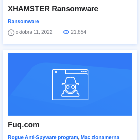
XHAMSTER Ransomware
Ransomware
oktobra 11, 2022
21,854
Fuq.com
Rogue Anti-Spyware program
,
Mac zlonamerna