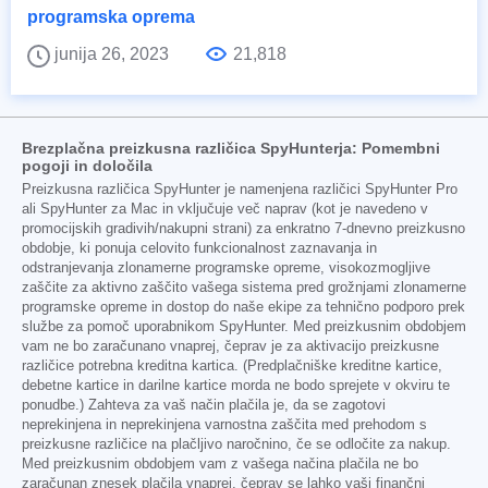
programska oprema
junija 26, 2023
21,818
Brezplačna preizkusna različica SpyHunterja: Pomembni
pogoji in določila
Preizkusna različica SpyHunter je namenjena različici SpyHunter Pro
ali SpyHunter za Mac in vključuje več naprav (kot je navedeno v
promocijskih gradivih/nakupni strani) za enkratno 7-dnevno preizkusno
obdobje, ki ponuja celovito funkcionalnost zaznavanja in
odstranjevanja zlonamerne programske opreme, visokozmogljive
zaščite za aktivno zaščito vašega sistema pred grožnjami zlonamerne
programske opreme in dostop do naše ekipe za tehnično podporo prek
službe za pomoč uporabnikom SpyHunter. Med preizkusnim obdobjem
vam ne bo zaračunano vnaprej, čeprav je za aktivacijo preizkusne
različice potrebna kreditna kartica. (Predplačniške kreditne kartice,
debetne kartice in darilne kartice morda ne bodo sprejete v okviru te
ponudbe.) Zahteva za vaš način plačila je, da se zagotovi
neprekinjena in neprekinjena varnostna zaščita med prehodom s
preizkusne različice na plačljivo naročnino, če se odločite za nakup.
Med preizkusnim obdobjem vam z vašega načina plačila ne bo
zaračunan znesek plačila vnaprej, čeprav se lahko vaši finančni