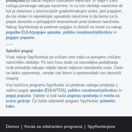
podaljšala
po takrat veljavni standardni naročnini, ki velja v času
vašega prvotnega nakupa naročnine, in za isto obdobje naročnine ali
kot je določeno v promocijskih gradivih/nakupni strani, pod pogojem,
da ste stalen in neprekinjen uporabnik naročnine in da boste za to
prejeli obvestilo o prihajajočih bremenitvah pred iztekom naročnine.
Nakup SpyHunterja je predmet pogojev in določil na strani za nakup,
pogodbe EULA/pogojev uporabe
,
politike zasebnosti/piškotkov
in
pogojev popusta
.
------
Splošni pogoji
Vsak nakup SpyHunterja po znižani ceni velja za ponujeno znižano
naročniško obdobje. Po tem času bodo za samodejna podaljšanja
in/ali prihodnje nakupe veljale takrat veljavne standardne cene. Cene
se lahko spremenijo, vendar vas bomo o spremembah cen obvestili
vnaprej.
Vse različice programa SpyHunter so predmet vašega strinjanja z
našimi pogoji
uporabe (EULA/TOS)
,
politiko zasebnosti/piškotkov
in
pogoji popusta
. Oglejte si tudi naša
pogosta vprašanja
in
merila za
oceno grožnje
. Če želite odstraniti program SpyHunter,
preberite,
kako
.
Domov
Korak za odstranitev programa
SpyHunterjeva