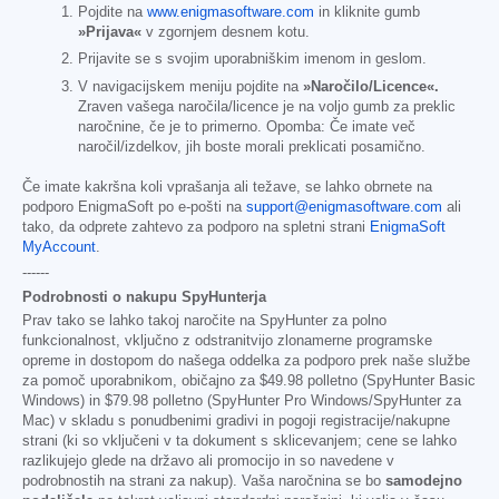
Pojdite na
www.enigmasoftware.com
in kliknite gumb
»Prijava«
v zgornjem desnem kotu.
Prijavite se s svojim uporabniškim imenom in geslom.
V navigacijskem meniju pojdite na
»Naročilo/Licence«.
Zraven vašega naročila/licence je na voljo gumb za preklic
naročnine, če je to primerno. Opomba: Če imate več
naročil/izdelkov, jih boste morali preklicati posamično.
Če imate kakršna koli vprašanja ali težave, se lahko obrnete na
podporo EnigmaSoft po e-pošti na
support@enigmasoftware.com
ali
tako, da odprete zahtevo za podporo na spletni strani
EnigmaSoft
MyAccount
.
------
Podrobnosti o nakupu SpyHunterja
Prav tako se lahko takoj naročite na SpyHunter za polno
funkcionalnost, vključno z odstranitvijo zlonamerne programske
opreme in dostopom do našega oddelka za podporo prek naše službe
za pomoč uporabnikom, običajno za
$49.98
polletno (SpyHunter Basic
Windows) in
$79.98
polletno (SpyHunter Pro Windows/SpyHunter za
Mac) v skladu s ponudbenimi gradivi in pogoji registracije/nakupne
strani (ki so vključeni v ta dokument s sklicevanjem; cene se lahko
razlikujejo glede na državo ali promocijo in so navedene v
podrobnostih na strani za nakup). Vaša naročnina se bo
samodejno