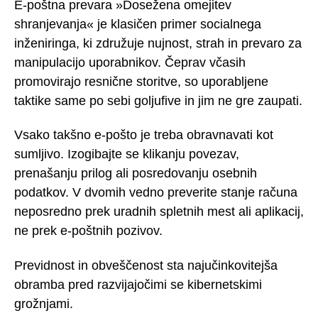
E-poštna prevara »Dosežena omejitev
shranjevanja« je klasičen primer socialnega
inženiringa, ki združuje nujnost, strah in prevaro za
manipulacijo uporabnikov. Čeprav včasih
promovirajo resnične storitve, so uporabljene
taktike same po sebi goljufive in jim ne gre zaupati.
Vsako takšno e-pošto je treba obravnavati kot
sumljivo. Izogibajte se klikanju povezav,
prenašanju prilog ali posredovanju osebnih
podatkov. V dvomih vedno preverite stanje računa
neposredno prek uradnih spletnih mest ali aplikacij,
ne prek e-poštnih pozivov.
Previdnost in obveščenost sta najučinkovitejša
obramba pred razvijajočimi se kibernetskimi
grožnjami.