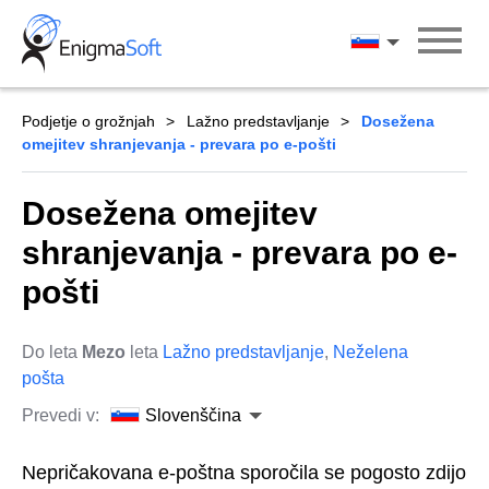
Skip
to
Slovenščina
content
Podjetje o grožnjah
Lažno predstavljanje
Dosežena
omejitev shranjevanja - prevara po e-pošti
Dosežena omejitev
shranjevanja - prevara po e-
pošti
Do leta
Mezo
leta
Lažno predstavljanje
,
Neželena
pošta
Prevedi v:
Slovenščina
Nepričakovana e-poštna sporočila se pogosto zdijo