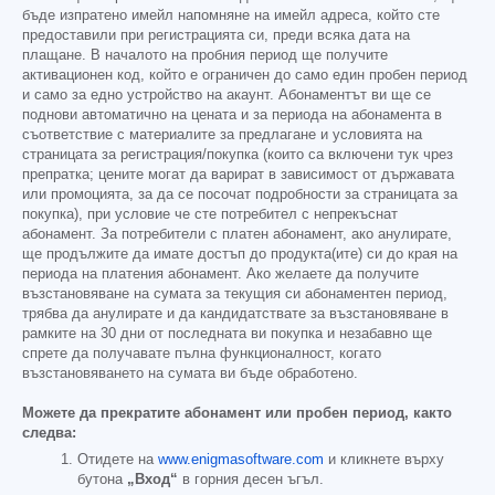
бъде изпратено имейл напомняне на имейл адреса, който сте
предоставили при регистрацията си, преди всяка дата на
плащане. В началото на пробния период ще получите
активационен код, който е ограничен до само един пробен период
и само за едно устройство на акаунт. Абонаментът ви ще се
поднови автоматично на цената и за периода на абонамента в
съответствие с материалите за предлагане и условията на
страницата за регистрация/покупка (които са включени тук чрез
препратка; цените могат да варират в зависимост от държавата
или промоцията, за да се посочат подробности за страницата за
покупка), при условие че сте потребител с непрекъснат
абонамент. За потребители с платен абонамент, ако анулирате,
ще продължите да имате достъп до продукта(ите) си до края на
периода на платения абонамент. Ако желаете да получите
възстановяване на сумата за текущия си абонаментен период,
трябва да анулирате и да кандидатствате за възстановяване в
рамките на 30 дни от последната ви покупка и незабавно ще
спрете да получавате пълна функционалност, когато
възстановяването на сумата ви бъде обработено.
Можете да прекратите абонамент или пробен период, както
следва:
Отидете на
www.enigmasoftware.com
и кликнете върху
бутона
„Вход“
в горния десен ъгъл.