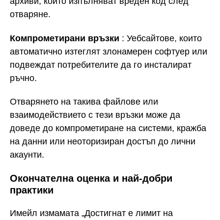
архиви, които изпълняват вреден код след
отваряне.
Компрометирани връзки
: Уебсайтове, които
автоматично изтеглят злонамерен софтуер или
подвеждат потребителите да го инсталират
ръчно.
Отварянето на такива файлове или
взаимодействието с тези връзки може да
доведе до компрометиране на системи, кражба
на данни или неоторизиран достъп до лични
акаунти.
Окончателна оценка и най-добри
практики
Имейл измамата „Достигнат е лимит на