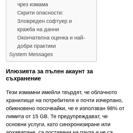
чрез измама
Скрити опасности:
Зловреден софтуер и
кражба на данни
Окончателна оценка и най-
добри практики
System Messages
Илюзията за пълен акаунт за
съхранение
Тези измамни имейли твърдят, че облачното
хранилище на потребителя е почти изчерпано,
обикновено посочвайки, че е използван 98% от
лимита от 15 GB. Те предупреждават, че
основни услуги, като синхронизиране или
архивиране, са поставени на пауза и че са