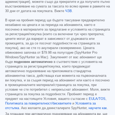
администрация), можете също да прекратите и да получите пълно
възстановяване на сумата за таксата по всяко време в рамките на
30 дни от датата на покупката. Вижте
ЧЗВ
.
В края на пробния период ще бъдете таксувани предварително
незабавно на цената и за периода на абонамента, както е
посочено в материалите за предлагане и условията на страницата
за регистрация/покупка (които са включени тук чрез препратка;
цените могат да варират в зависимост от държавата или
промоцията, за да се посочат подробности на страницата за
покупка), ако не сте го анулирали своевременно. Цената
обикновено започва от
$79.98
на полугодие (SpyHunter Pro
Windows/SpyHunter за Mac). Закупеният от вас абонамент ще
бъде
подновен автоматично
в съответствие с условията на
страницата за регистрация/покупка, които предвиждат
автоматично подновяване на приложимата стандартна
абонаментна такса, действаща към момента на първоначалната
ви покупка, и за същия период на абонамент или както е посочено
в промоционалните материали/страницата за покупка, при
условие че сте потребител с непрекъснат абонамент. Моля, вижте
страницата за покупка за подробности. Пробният период е
предмет на настоящите Условия, вашето съгласие с
EULA/TOS
,
Политиката за поверителност/бисквитките
и
Условията за
отстъпка
. Ако желаете да деинсталирате SpyHunter,
научете как
.
За плащане при автоматично подновяване на абонамента ви, ще