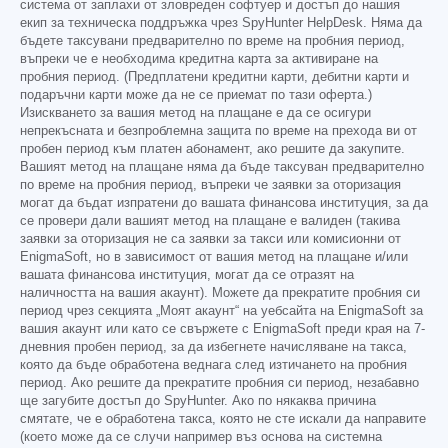
система от заплахи от зловреден софтуер и достъп до нашия
екип за техническа поддръжка чрез SpyHunter HelpDesk. Няма да
бъдете таксувани предварително по време на пробния период,
въпреки че е необходима кредитна карта за активиране на
пробния период. (Предплатени кредитни карти, дебитни карти и
подаръчни карти може да не се приемат по тази оферта.)
Изискването за вашия метод на плащане е да се осигури
непрекъсната и безпроблемна защита по време на прехода ви от
пробен период към платен абонамент, ако решите да закупите.
Вашият метод на плащане няма да бъде таксуван предварително
по време на пробния период, въпреки че заявки за оторизация
могат да бъдат изпратени до вашата финансова институция, за да
се провери дали вашият метод на плащане е валиден (такива
заявки за оторизация не са заявки за такси или комисионни от
EnigmaSoft, но в зависимост от вашия метод на плащане и/или
вашата финансова институция, могат да се отразят на
наличността на вашия акаунт). Можете да прекратите пробния си
период чрез секцията „Моят акаунт“ на уебсайта на EnigmaSoft за
вашия акаунт или като се свържете с EnigmaSoft преди края на 7-
дневния пробен период, за да избегнете начисляване на такса,
която да бъде обработена веднага след изтичането на пробния
период. Ако решите да прекратите пробния си период, незабавно
ще загубите достъп до SpyHunter. Ако по някаква причина
смятате, че е обработена такса, която не сте искали да направите
(което може да се случи например въз основа на системна