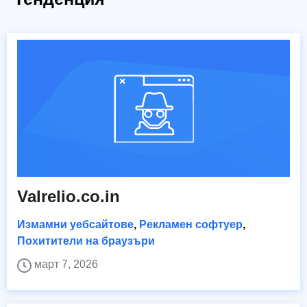
Valrelio.co.in
Измамни уебсайтове
,
Рекламен софтуер
,
Похитители на браузъри
март 7, 2026