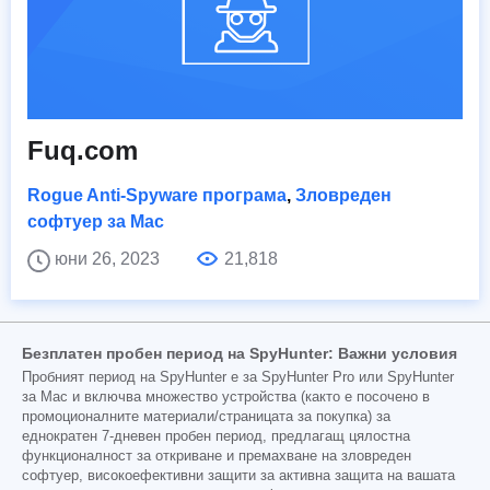
Fuq.com
Rogue Anti-Spyware програма
,
Зловреден
софтуер за Mac
юни 26, 2023
21,818
Безплатен пробен период на SpyHunter: Важни условия
Пробният период на SpyHunter е за SpyHunter Pro или SpyHunter
за Mac и включва множество устройства (както е посочено в
промоционалните материали/страницата за покупка) за
еднократен 7-дневен пробен период, предлагащ цялостна
функционалност за откриване и премахване на зловреден
софтуер, високоефективни защити за активна защита на вашата