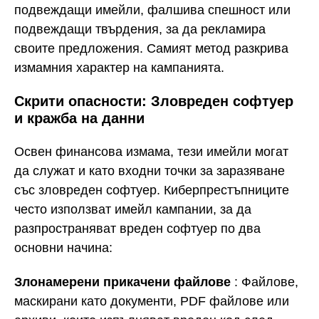
подвеждащи имейли, фалшива спешност или
подвеждащи твърдения, за да рекламира
своите предложения. Самият метод разкрива
измамния характер на кампанията.
Скрити опасности: Зловреден софтуер
и кражба на данни
Освен финансова измама, тези имейли могат
да служат и като входни точки за заразяване
със зловреден софтуер. Киберпрестъпниците
често използват имейл кампании, за да
разпространяват вреден софтуер по два
основни начина:
Злонамерени прикачени файлове
: Файлове,
маскирани като документи, PDF файлове или