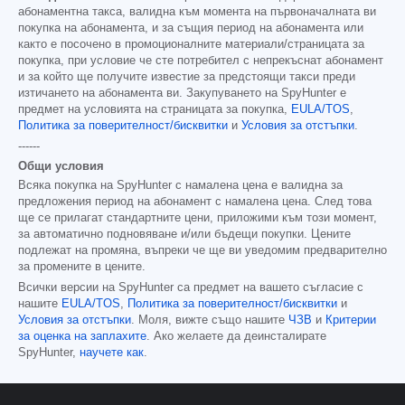
абонаментна такса, валидна към момента на първоначалната ви
покупка на абонамента, и за същия период на абонамента или
както е посочено в промоционалните материали/страницата за
покупка, при условие че сте потребител с непрекъснат абонамент
и за който ще получите известие за предстоящи такси преди
изтичането на абонамента ви. Закупуването на SpyHunter е
предмет на условията на страницата за покупка,
EULA/TOS
,
Политика за поверителност/бисквитки
и
Условия за отстъпки
.
------
Общи условия
Всяка покупка на SpyHunter с намалена цена е валидна за
предложения период на абонамент с намалена цена. След това
ще се прилагат стандартните цени, приложими към този момент,
за автоматично подновяване и/или бъдещи покупки. Цените
подлежат на промяна, въпреки че ще ви уведомим предварително
за промените в цените.
Всички версии на SpyHunter са предмет на вашето съгласие с
нашите
EULA/TOS
,
Политика за поверителност/бисквитки
и
Условия за отстъпки
. Моля, вижте също нашите
ЧЗВ
и
Критерии
за оценка на заплахите
. Ако желаете да деинсталирате
SpyHunter,
научете как
.