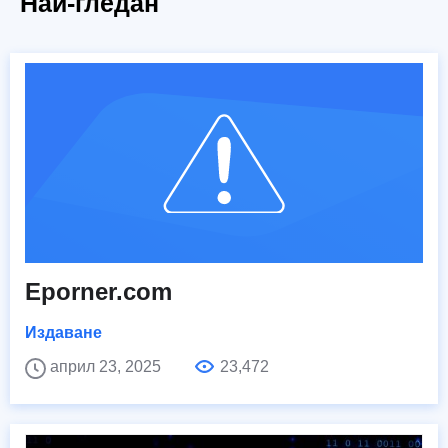
Най-гледан
Eporner.com
Издаване
април 23, 2025
23,472