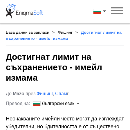
Skip
to
български ези
content
База данни за заплахи
Фишинг
Достигнат лимит на
съхранението - имейл измама
Достигнат лимит на
съхранението - имейл
измама
До
Mezo
през
Фишинг
,
Спам
г
Превод на:
български език
Неочакваните имейли често могат да изглеждат
убедителни, но бдителността е от съществено