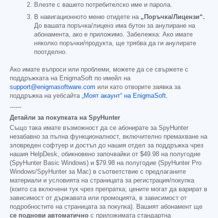
Влезте с вашето потребителско име и парола.
В навигационното меню отидете на
„Поръчка/Лицензи“.
До вашата поръчка/лиценз има бутон за анулиране на
абонамента, ако е приложимо. Забележка: Ако имате
няколко поръчки/продукта, ще трябва да ги анулирате
поотделно.
Ако имате въпроси или проблеми, можете да се свържете с
поддръжката на EnigmaSoft по имейл на
support@enigmasoftware.com
или като отворите заявка за
поддръжка на уебсайта
„Моят акаунт“ на EnigmaSoft
.
------
Детайли за покупката на SpyHunter
Също така имате възможност да се абонирате за SpyHunter
незабавно за пълна функционалност, включително премахване на
зловреден софтуер и достъп до нашия отдел за поддръжка чрез
нашия HelpDesk, обикновено започвайки от
$49.98
на полугодие
(SpyHunter Basic Windows) и
$79.98
на полугодие (SpyHunter Pro
Windows/SpyHunter за Mac) в съответствие с предлаганите
материали и условията на страницата за регистрация/покупка
(които са включени тук чрез препратка; цените могат да варират в
зависимост от държавата или промоцията, в зависимост от
подробностите на страницата за покупка). Вашият абонамент ще
се поднови автоматично
с приложимата стандартна