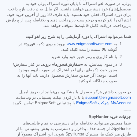
پولی، در صورت لغو اشتراک، تا پایان دوره اشتراک پولی خود به
محصول(های) خود دسترسی خواهید داشت. اگر مایل به دریافت بازپرداخت
برای دوره اشتراک فعلی خود هستید، باید ظرف 30 روز از آخرین خرید خود،
اشتراک را لغو کرده و درخواست بازپرداخت دهید و بلافاصله پس از پردازش
بازپرداخت، دریافت کامل قابلیت‌ها متوقف خواهد شد.
شما می‌توانید اشتراک یا دوره آزمایشی را به شرح زیر لغو کنید:
به
www.enigmasoftware.com
بروید و روی دکمه
«ورود»
در
گوشه بالا سمت راست کلیک کنید.
با نام کاربری و رمز عبور خود وارد شوید.
در منوی پیمایش، به
«سفارش/مجوزها» بروید.
در کنار سفارش/
مجوز خود، دکمه‌ای برای لغو اشتراک در صورت لزوم موجود
است. توجه: اگر چندین سفارش/محصول دارید، باید آنها را به
صورت جداگانه لغو کنید.
در صورت داشتن هرگونه سوال یا مشکلی، می‌توانید از طریق ایمیل
support@enigmasoft.com
یا با باز کردن تیکت پشتیبانی در وب‌سایت
MyAccount شرکت EnigmaSoft
با پشتیبانی EnigmaSoft تماس بگیرید.
------
جزئیات خرید SpyHunter
شما همچنین می‌توانید بلافاصله برای دسترسی به تمام قابلیت‌های
SpyHunter، از جمله حذف بدافزار و دسترسی به بخش پشتیبانی ما از
طریق میز کمک ما، مشترک SpyHunter شوید. این اشتراک معمولاً از