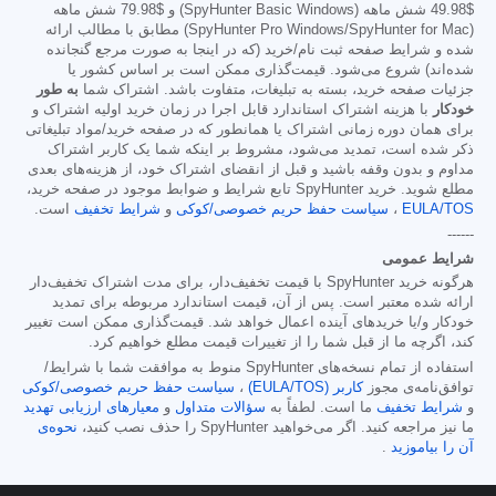
$49.98
شش ماهه (SpyHunter Basic Windows) و
$79.98
شش ماهه
(SpyHunter Pro Windows/SpyHunter for Mac) مطابق با مطالب ارائه
شده و شرایط صفحه ثبت نام/خرید (که در اینجا به صورت مرجع گنجانده
شده‌اند) شروع می‌شود. قیمت‌گذاری ممکن است بر اساس کشور یا
جزئیات صفحه خرید، بسته به تبلیغات، متفاوت باشد. اشتراک شما
به طور
خودکار
با هزینه اشتراک استاندارد قابل اجرا در زمان خرید اولیه اشتراک و
برای همان دوره زمانی اشتراک یا همانطور که در صفحه خرید/مواد تبلیغاتی
ذکر شده است، تمدید می‌شود، مشروط بر اینکه شما یک کاربر اشتراک
مداوم و بدون وقفه باشید و قبل از انقضای اشتراک خود، از هزینه‌های بعدی
مطلع شوید. خرید SpyHunter تابع شرایط و ضوابط موجود در صفحه خرید،
EULA/TOS
،
سیاست حفظ حریم خصوصی/کوکی
و
شرایط تخفیف
است.
------
شرایط عمومی
هرگونه خرید SpyHunter با قیمت تخفیف‌دار، برای مدت اشتراک تخفیف‌دار
ارائه شده معتبر است. پس از آن، قیمت استاندارد مربوطه برای تمدید
خودکار و/یا خریدهای آینده اعمال خواهد شد. قیمت‌گذاری ممکن است تغییر
کند، اگرچه ما از قبل شما را از تغییرات قیمت مطلع خواهیم کرد.
استفاده از تمام نسخه‌های SpyHunter منوط به موافقت شما با شرایط/
توافق‌نامه‌ی مجوز
کاربر (EULA/TOS)
،
سیاست حفظ حریم خصوصی/کوکی
و
شرایط تخفیف
ما است. لطفاً به
سؤالات متداول
و
معیارهای ارزیابی تهدید
ما نیز مراجعه کنید. اگر می‌خواهید SpyHunter را حذف نصب کنید،
نحوه‌ی
آن را بیاموزید
.