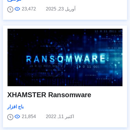
آوریل 23, 2025
23,472
XHAMSTER Ransomware
باج افزار
اکتبر 11, 2022
21,854