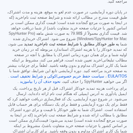
مراجعه کنید.
در پایان دوره آزمایشی، در صورت عدم لغو به موقع، هزینه و مدت اشتراک،
طبق قیمت مندرج در مطالب ارائه شده و شرایط صفحه ثبت نام/خرید (که
در اینجا به صورت مرجع گنجانده شده است؛ قیمت گذاری ممکن است بر
اساس کشور یا جزئیات صفحه خرید متفاوت باشد) از شما دریافت خواهد
شد. قیمت گذاری معمولاً از
$79.98
به صورت شش ماهه (SpyHunter Pro
Windows/SpyHunter for Mac) شروع می شود. اشتراک خریداری شده
شما
به طور خودکار مطابق با شرایط صفحه ثبت نام/خرید تمدید
می شود،
که تمدید خودکار را با هزینه اشتراک استاندارد مربوطه که در زمان خرید
اولیه شما و برای همان دوره زمانی اشتراک یا مطابق با آنچه در صفحه
مطالب تبلیغاتی/خرید تعیین شده است، فراهم می کند، مشروط بر اینکه
شما یک کاربر اشتراک مداوم و بدون وقفه باشید. لطفاً برای جزئیات بیشتر
به صفحه خرید مراجعه کنید. دوره آزمایشی تابع این شرایط، توافق شما با
EULA/TOS
،
سیاست حفظ حریم خصوصی/کوکی
و
شرایط تخفیف است
.
اگر می خواهید SpyHunter را حذف کنید،
نحوه حذف آن را بیاموزید
.
برای پرداخت هزینه تمدید خودکار اشتراک، قبل از هر تاریخ پرداخت، یک
ایمیل یادآوری به آدرس ایمیلی که هنگام ثبت نام ارائه داده‌اید، ارسال
می‌شود. در شروع دوره آزمایشی، یک کد فعال‌سازی دریافت خواهید کرد که
فقط برای یک دوره آزمایشی و فقط برای یک دستگاه برای هر حساب قابل
استفاده است. اشتراک شما به طور خودکار با قیمت و برای دوره اشتراک
مطابق با مطالب ارائه شده و شرایط صفحه ثبت نام/خرید (که در اینجا به
صورت مرجع گنجانده شده است) تمدید می‌شود؛ قیمت‌گذاری ممکن است
بر اساس کشور یا جزئیات صفحه خرید متفاوت باشد)، مشروط بر اینکه
شما یک کاربر اشتراک مداوم و بدون وقفه باشید. برای کاربران اشتراک