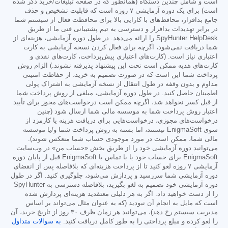
است و شامل چندین دستگاه (همانطور که در صفحه تبلیغات/خرید ذکر شده
است) برای یک دوره آزمایشی ۷ روزه است که قابلیت تشخیص و حذف
جامع بدافزار، محافظ‌های با کارایی بالا برای محافظت فعال از سیستم شما
در برابر تهدیدات بدافزار و دسترسی به تیم پشتیبانی فنی ما از طریق
SpyHunter HelpDesk را ارائه می‌دهد. در طول دوره آزمایشی، هزینه‌ای از
شما دریافت نمی‌شود، اگرچه برای فعال کردن نسخه آزمایشی به کارت
اعتباری نیاز است. (کارت‌های اعتباری پیش‌پرداخت، کارت‌های نقدی و
کارت‌های هدیه ممکن است تحت این پیشنهاد پذیرفته نشوند.) الزام روش
پرداخت شما این است که در صورت تصمیم به خرید، از حفاظت امنیتی
مداوم و بدون وقفه در طول انتقال از نسخه آزمایشی به اشتراک پولی
اطمینان حاصل کنید. در طول دوره آزمایشی، مبلغی از روش پرداخت شما
از قبل کسر نخواهد شد، اگرچه ممکن است درخواست‌های مجوز برای تأیید
اعتبار روش پرداخت شما به موسسه مالی شما ارسال شود (چنین
درخواست‌های مجوزی، درخواست‌هایی برای دریافت هزینه یا کارمزد از
سوی EnigmaSoft نیستند، اما بسته به روش پرداخت شما و/یا موسسه
مالی شما، ممکن است در مورد موجودی حساب شما منعکس شوند).
می‌توانید دوره آزمایشی خود را از طریق بخش «حساب من» در وب‌سایت
EnigmaSoft برای حساب خود یا با تماس با EnigmaSoft قبل از پایان دوره
آزمایشی ۷ روزه لغو کنید تا از پرداخت هزینه‌ای که بلافاصله پس از انقضای
دوره آزمایشی شما سررسید و پردازش می‌شود، جلوگیری کنید. اگر در طول
دوره آزمایشی خود تصمیم به لغو بگیرید، بلافاصله دسترسی به SpyHunter
را از دست خواهید داد. اگر به هر دلیلی معتقدید هزینه‌ای پردازش شده
است که مایل به انجام آن نبودید (که به عنوان مثال می‌تواند بر اساس
مدیریت سیستم رخ دهد)، می‌توانید هر زمان ظرف ۳۰ روز از تاریخ خرید، آن
را لغو کرده و مبلغ پرداختی را به طور کامل دریافت کنید.
به سوالات متداول