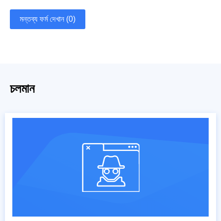
মন্তব্য ফর্ম দেখান (0)
চলমান