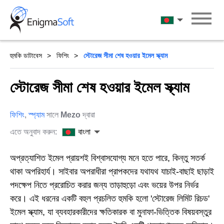
Skip
to
বাংলা
content
হুমকি ডাটাবেস
ফিশিং
স্টোরেজ সীমা শেষ হওয়ার ইমেল স্ক্যাম
স্টোরেজ সীমা শেষ হওয়ার ইমেল স্ক্যাম
ফিশিং
,
স্প্যাম
সালে
Mezo
দ্বারা
এতে অনুবাদ করুন:
বাংলা
অপ্রত্যাশিত ইমেল প্রায়শই বিশ্বাসযোগ্য মনে হতে পারে, কিন্তু সতর্ক
থাকা অপরিহার্য। সাইবার অপরাধীরা প্রাপকদের যথাযথ যাচাই-বাছাই ছাড়াই
পদক্ষেপ নিতে প্ররোচিত করার জন্য তাড়াহুড়ো এবং ভয়ের উপর নির্ভর
করে। এই ধরনের একটি বহুল প্রচলিত হুমকি হলো 'স্টোরেজ লিমিট রিচড'
ইমেল স্ক্যাম, যা ব্যবহারকারীদের ক্ষতিকারক বা মুনাফা-ভিত্তিক বিষয়বস্তুর