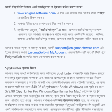
আপনি নিম্নলিখিত উপায়ে একটি সাবস্ক্রিপশন বা ট্রায়াল বাতিল করতে পারেন:
www.enigmasoftware.com-
এ যান এবং উপরের ডান কোণায় থাকা
'লগইন'
বোতামটিতে ক্লিক করুন।
আপনার ইউজারনেম ও পাসওয়ার্ড দিয়ে লগ ইন করুন।
ন্যাভিগেশন মেনুতে,
"অর্ডার/লাইসেন্স"-এ যান।
আপনার অর্ডার/লাইসেন্সের পাশে,
প্রযোজ্য হলে আপনার সাবস্ক্রিপশন বাতিল করার জন্য একটি বাটন রয়েছে। দ্রষ্টব্য:
আপনার একাধিক অর্ডার/পণ্য থাকলে, আপনাকে সেগুলি পৃথকভাবে বাতিল করতে হবে।
আপনার কোনো প্রশ্ন বা সমস্যা থাকলে, আপনি
support@enigmasoftware.com
এই
ইমেল ঠিকানায় অথবা
EnigmaSoft-এর MyAccount
ওয়েবসাইটে একটি সাপোর্ট টিকিট খুলে
EnigmaSoft সাপোর্টের সাথে যোগাযোগ করতে পারেন।
-----
SpyHunter ক্রয়ের বিবরণ
আপনার কাছে সম্পূর্ণ কার্যকারিতার জন্য অবিলম্বে SpyHunter সাবস্ক্রাইব করার বিকল্পও রয়েছে,
যার মধ্যে ম্যালওয়্যার অপসারণ এবং আমাদের হেল্পডেস্কের মাধ্যমে আমাদের সহায়তা বিভাগে
অ্যাক্সেস অন্তর্ভুক্ত। অফারিং সামগ্রী এবং রেজিস্ট্রেশন/ক্রয় পৃষ্ঠার শর্তাবলী অনুসারে, এর মূল্য
সাধারণত প্রতি ছয় মাসে
$49.98
(SpyHunter Basic Windows) এবং প্রতি ছয় মাসে
$79.98
(SpyHunter Pro Windows/SpyHunter for Mac) থেকে শুরু হয় (যা
এখানে রেফারেন্স দ্বারা অন্তর্ভুক্ত করা হয়েছে; ক্রয় পৃষ্ঠার বিবরণ অনুযায়ী দেশ বা প্রচার অনুসারে
মূল্য পরিবর্তিত হতে পারে)। আপনার সাবস্ক্রিপশনটি
স্বয়ংক্রিয়ভাবে নবায়ন
হবে, আপনার মূল
সাবস্ক্রিপশন কেনার সময় কার্যকর থাকা তৎকালীন প্রযোজ্য স্ট্যান্ডার্ড সাবস্ক্রিপশন ফি অনুযায়ী এবং
একই সাবস্ক্রিপশন সময়কালের জন্য অথবা প্রচারমূলক সামগ্রী/ক্রয় পৃষ্ঠায় উল্লিখিত সময়কালের