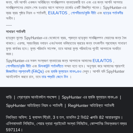
জন্য, যদি আপনি একজন অবিচ্ছিন্ন সাবস্ক্রিপশন ব্যবহারকারী হন এবং এর জন্য আপনি আপনার
সাবস্ক্রিপশনের মেয়াদ শেষ হওয়ার আগে আসন্ন চার্জের একটি বিজ্ঞপ্তি পাবেন। SpyHunter-এর
ক্রয় ক্রয় পৃষ্ঠার নিয়ম ও শর্তাবলী,
EULA/TOS
,
গোপনীয়তা/কুকি নীতি
এবং
ছাড়ের শর্তাবলীর
অধীন।
-----
সাধারণ শর্তাবলী
ছাড়কৃত মূল্যে SpyHunter-এর যেকোনো ক্রয়, প্রদত্ত ছাড়কৃত সাবস্ক্রিপশন মেয়াদের জন্য বৈধ
থাকবে। এরপর, স্বয়ংক্রিয় নবায়ন এবং/অথবা ভবিষ্যতের ক্রয়ের জন্য তৎকালীন প্রযোজ্য সাধারণ
মূল্য কার্যকর হবে। মূল্য পরিবর্তন সাপেক্ষ, তবে আমরা মূল্য পরিবর্তনের পূর্বেই আপনাকে অবহিত
করব।
SpyHunter-এর সকল সংস্করণ ব্যবহারের জন্য আপনাকে আমাদের
EULA/TOS
,
গোপনীয়তা/কুকি নীতি
এবং
ডিসকাউন্ট শর্তাবলীতে
সম্মত হতে হবে। অনুগ্রহ করে আমাদের প্রায়শই
জিজ্ঞাসিত প্রশ্নাবলী (FAQs)
এবং
হুমকি মূল্যায়ন মানদণ্ডও
দেখুন। আপনি যদি SpyHunter
আনইনস্টল করতে চান, তবে
তার পদ্ধতি জেনে নিন
।
বাড়ি
প্রোগ্রাম আনইনস্টল পদক্ষেপ
SpyHunter এর হুমকি মূল্যায়ন মানদণ্ড
SpyHunter অতিরিক্ত নিয়ম ও শর্তাবলী
RegHunter অতিরিক্ত শর্তাবলী
নিবন্ধিত অফিস: 1 ক্যাসল স্ট্রিট, 3 য় তল, ডাবলিন 2 ডি02 এক্সডি 82 আয়ারল্যান্ড।
এনিগমাসফট লিমিটেড, শেয়ার দ্বারা প্রাইভেট সংস্থা লিমিটেড, কোম্পানির নিবন্ধকরণ নম্বর
597114।