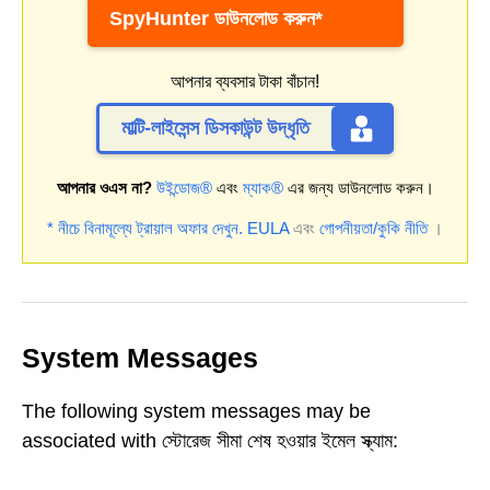
SpyHunter ডাউনলোড করুন*
আপনার ব্যবসার টাকা বাঁচান!
মাল্টি-লাইসেন্স ডিসকাউন্ট উদ্ধৃতি
আপনার ওএস না?
উইন্ডোজ®
এবং
ম্যাক®
এর জন্য ডাউনলোড করুন।
* নীচে বিনামূল্যে ট্রায়াল অফার দেখুন.
EULA
এবং
গোপনীয়তা/কুকি নীতি
।
System Messages
The following system messages may be
associated with স্টোরেজ সীমা শেষ হওয়ার ইমেল স্ক্যাম: