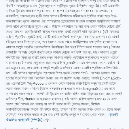
স্পাইহান্টার ট্রায়ালটি স্পাইহান্টার প্রো অথবা স্পাইহান্টার ফর ম্যাক-এর জন্য এবং এতে একাধিক
ডিভাইস অন্তর্ভুক্ত রয়েছে (প্রচারমূলক সামগ্রী/ক্রয় পৃষ্ঠায় উল্লিখিত অনুযায়ী)। এটি এককালীন
৭-দিনের ট্রায়াল সময়কাল প্রদান করে, যা ব্যাপক ম্যালওয়্যার সনাক্তকরণ ও অপসারণের
কার্যকারিতা, ম্যালওয়্যার হুমকি থেকে আপনার সিস্টেমকে সক্রিয়ভাবে সুরক্ষিত রাখার জন্য উচ্চ-
ক্ষমতাসম্পন্ন সুরক্ষা ব্যবস্থা এবং স্পাইহান্টার হেল্পডেস্কের মাধ্যমে আমাদের প্রযুক্তিগত সহায়তা
দলের সাথে যোগাযোগের সুযোগ দেয়। ট্রায়াল সময়কালে আপনার কাছ থেকে অগ্রিম কোনো চার্জ
নেওয়া হবে না, তবে ট্রায়ালটি সক্রিয় করার জন্য একটি ক্রেডিট কার্ড প্রয়োজন। (এই অফারের
অধীনে প্রিপেইড ক্রেডিট কার্ড, ডেবিট কার্ড এবং গিফট কার্ড গ্রহণ করা নাও হতে পারে।) আপনি
যদি ক্রয় করার সিদ্ধান্ত নেন, তবে ট্রায়াল থেকে পেইড সাবস্ক্রিপশনে রূপান্তরিত হওয়ার সময়
আপনার পেমেন্ট পদ্ধতির প্রয়োজনীয়তা নিরবচ্ছিন্ন নিরাপত্তা নিশ্চিত করতে সাহায্য করে। ট্রায়াল
চলাকালীন আপনার পেমেন্ট পদ্ধতি থেকে অগ্রিম কোনো অর্থ কাটা হবে না, যদিও আপনার পেমেন্ট
পদ্ধতিটি বৈধ কিনা তা যাচাই করার জন্য আপনার আর্থিক প্রতিষ্ঠানে অনুমোদনের অনুরোধ পাঠানো
হতে পারে (এই ধরনের অনুমোদন জমা দেওয়া EnigmaSoft-এর পক্ষ থেকে কোনো চার্জ বা ফি-
এর অনুরোধ নয়, তবে আপনার পেমেন্ট পদ্ধতি এবং/অথবা আপনার আর্থিক প্রতিষ্ঠানের উপর নির্ভর
করে, এটি আপনার অ্যাকাউন্টের প্রাপ্যতার উপর প্রভাব ফেলতে পারে)। আপনার ট্রায়াল শেষ
হওয়ার সাথে সাথে চার্জ প্রযোজ্য হওয়া এবং তা প্রসেস হওয়া এড়াতে, আপনি EnigmaSoft-
এর ওয়েবসাইটের 'MyAccount' সেকশন থেকে আপনার অ্যাকাউন্টের জন্য ট্রায়ালটি বাতিল
করতে পারেন অথবা ৭-দিনের ট্রায়াল সময়কাল শেষ হওয়ার আগে EnigmaSoft-এর সাথে
যোগাযোগ করতে পারেন। আপনি যদি ট্রায়াল চলাকালীন বাতিল করার সিদ্ধান্ত নেন, তাহলে আপনি
অবিলম্বে SpyHunter-এ অ্যাক্সেস হারাবেন। যদি কোনো কারণে আপনার মনে হয় যে এমন
কোনো চার্জ প্রসেস করা হয়েছে যা আপনি করতে চাননি (উদাহরণস্বরূপ, সিস্টেম
অ্যাডমিনিস্ট্রেশনের কারণে এটি ঘটতে পারে), তাহলে আপনি ক্রয়ের তারিখ থেকে ৩০ দিনের মধ্যে
যেকোনো সময় বাতিল করতে পারেন এবং সেই চার্জের সম্পূর্ণ অর্থ ফেরত পেতে পারেন।
প্রায়শই
জিজ্ঞাসিত প্রশ্নাবলী (FAQs)
দেখুন।