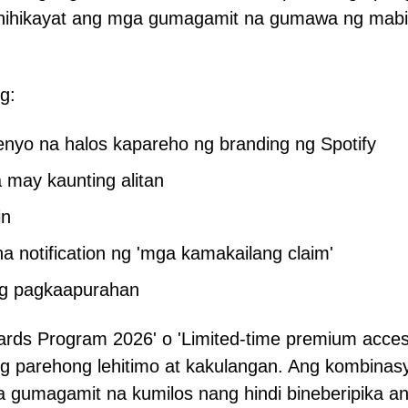
inihikayat ang mga gumagamit na gumawa ng mabil
g:
senyo na halos kapareho ng branding ng Spotify
 may kaunting alitan
in
a notification ng 'mga kamakailang claim'
ng pagkaapurahan
ards Program 2026' o 'Limited-time premium acces
g parehong lehitimo at kakulangan. Ang kombinas
ga gumagamit na kumilos nang hindi bineberipika a