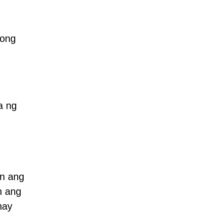
bong
a ng
an ang
n ang
hay