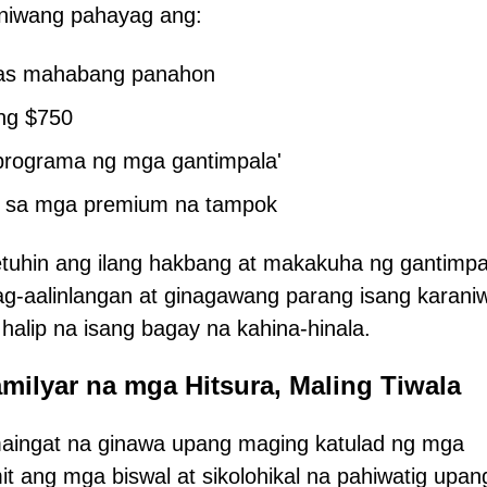
aniwang pahayag ang:
mas mahabang panahon
ng $750
 programa ng mga gantimpala'
s sa mga premium na tampok
tuhin ang ilang hakbang at makakuha ng gantimpa
-aalinlangan at ginagawang parang isang karani
lip na isang bagay na kahina-hinala.
milyar na mga Hitsura, Maling Tiwala
maingat na ginawa upang maging katulad ng mga
t ang mga biswal at sikolohikal na pahiwatig upan