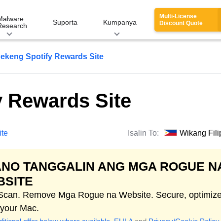
Multi-License
Malware
Suporta
Kumpanya
Discount Quote
Research
ekeng Spotify Rewards Site
y Rewards Site
te
Isalin To:
Wikang Fili
NO TANGGALIN ANG MGA ROGUE N
BSITE
 Scan. Remove Mga Rogue na Website. Secure, optimiz
 your Mac.