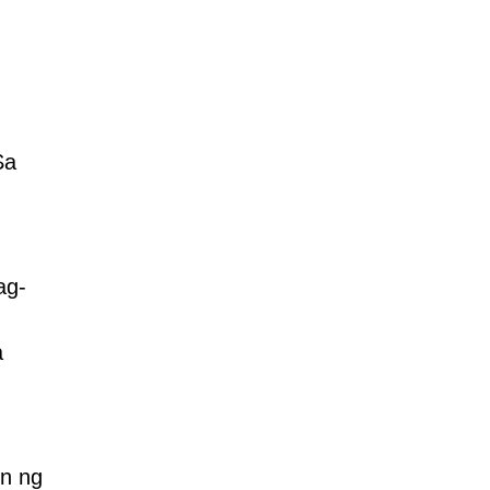
Sa
ag-
a
on ng