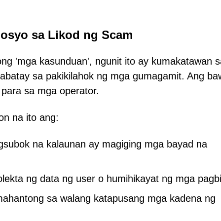
osyo sa Likod ng Scam
ong 'mga kasunduan', ngunit ito ay kumakatawan s
kabatay sa pakikilahok ng mga gumagamit. Ang ba
 para sa mga operator.
n na ito ang:
agsubok na kalaunan ay magiging mga bayad na
lekta ng data ng user o humihikayat ng mga pagbil
mahantong sa walang katapusang mga kadena ng