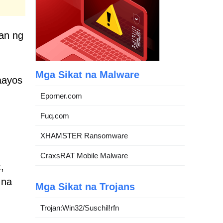
an ng
Mga Sikat na Malware
aayos
Eporner.com
Fuq.com
XHAMSTER Ransomware
CraxsRAT Mobile Malware
,
 na
Mga Sikat na Trojans
Trojan:Win32/Suschil!rfn