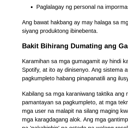
Paglalagay ng personal na impormas
Ang bawat hakbang ay may halaga sa mga 
siyang produktong ibinebenta.
Bakit Bihirang Dumating ang Ga
Karamihan sa mga gumagamit ay hindi ka
Spotify, at ito ay dinisenyo. Ang sistem
pagkumpleto habang pinapanatili ang ilus
Kabilang sa mga karaniwang taktika ang
pamantayan sa pagkumpleto, at mga tekni
mga user na malapit na silang maging kwa
mga karagdagang alok. Ang mga gantimpa