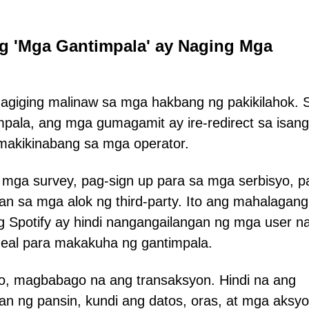
g 'Mga Gantimpala' ay Naging Mga
nagiging malinaw sa mga hakbang ng pakikilahok. 
mpala, ang mga gumagamit ay ire-redirect sa isang
akikinabang sa mga operator.
mga survey, pag-sign up para sa mga serbisyo, p
n sa mga alok ng third-party. Ito ang mahalagang
 Spotify ay hindi nangangailangan ng mga user n
eal para makakuha ng gantimpala.
o, magbabago na ang transaksyon. Hindi na ang
an ng pansin, kundi ang datos, oras, at mga aksy