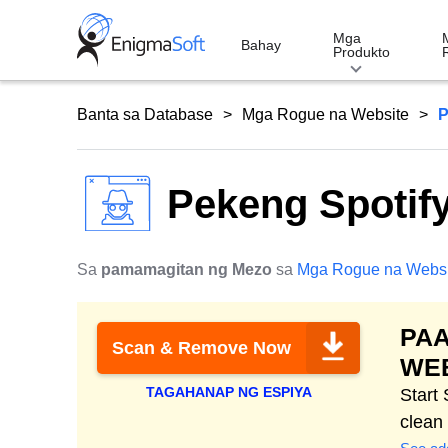
Skip
to
Mga
Bahay
Produkto
content
Banta sa Database
Mga Rogue na Website
P
Pekeng Spotif
Sa
pamamagitan ng Mezo
sa
Mga Rogue na Websi
PAA
Scan & Remove Now
WE
TAGAHANAP NG ESPIYA
Start
clean