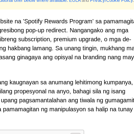
itional offer below where available.
EULA
and
Privacy/Cookie Policy
.
bsite na 'Spotify Rewards Program' sa pamamagit
 agresibong pop-up redirect. Nangangako ang mga
libreng subscription, premium upgrade, o mga de-
mpleng hakbang lamang. Sa unang tingin, mukhang m
lasang ginagaya ang opisyal na branding nang may
lang kaugnayan sa anumang lehitimong kumpanya,
ilang propesyonal na anyo, bahagi sila ng isang
o upang pagsamantalahan ang tiwala ng gumagamit
a pamamagitan ng manipulasyon sa halip na tunay