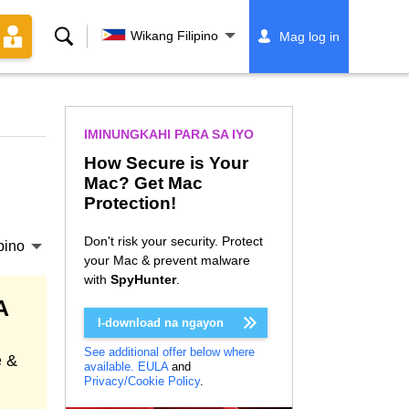
Paghahanap
Wikang Filipino
Mag log in
IMINUNGKAHI PARA SA IYO
How Secure is Your
Mac? Get Mac
Protection!
Don't risk your security. Protect
pino
your Mac & prevent malware
with
SpyHunter
.
A
I-download na ngayon
See additional offer below where
e &
available.
EULA
and
Privacy/Cookie Policy
.