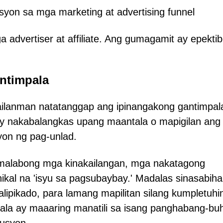
yon sa mga marketing at advertising funnel
advertiser at affiliate. Ang gumagamit ay epekti
ntimpala
ilanman natatanggap ang ipinangakong gantimpal
a ay nakabalangkas upang maantala o mapigilan ang
yon ng pag-unlad.
 malabong mga kinakailangan, mga nakatagong
kal na 'isyu sa pagsubaybay.' Madalas sinasabih
lipikado, para lamang mapilitan silang kumpletuhi
la ay maaaring manatili sa isang panghabang-bu