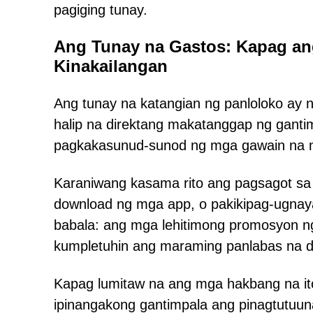
pagiging tunay.
Ang Tunay na Gastos: Kapag an
Kinakailangan
Ang tunay na katangian ng panloloko ay 
halip na direktang makatanggap ng ganti
pagkakasunud-sunod ng mga gawain na m
Karaniwang kasama rito ang pagsagot sa 
download ng mga app, o pakikipag-ugnaya
babala: ang mga lehitimong promosyon ng
kumpletuhin ang maraming panlabas na d
Kapag lumitaw na ang mga hakbang na it
ipinangakong gantimpala ang pinagtutuun