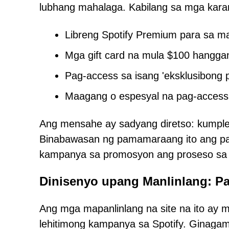
lubhang mahalaga. Kabilang sa mga kar
Libreng Spotify Premium para sa 
Mga gift card na mula $100 hangga
Pag-access sa isang 'eksklusibong
Maagang o espesyal na pag-acces
Ang mensahe ay sadyang diretso: kumple
Binabawasan ng pamamaraang ito ang pag
kampanya sa promosyon ang proseso sa ha
Dinisenyo upang Manlinlang: Pa
Ang mga mapanlinlang na site na ito ay 
lehitimong kampanya sa Spotify. Ginagami