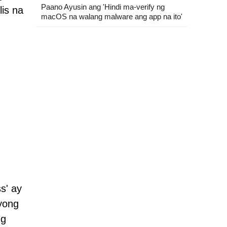
Paano Ayusin ang 'Hindi ma-verify ng
is na
macOS na walang malware ang app na ito'
s' ay
yong
ng