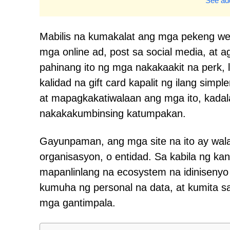
See add
Mabilis na kumakalat ang mga pekeng we
mga online ad, post sa social media, at
pahinang ito ng mga nakakaakit na perk, 
kalidad na gift card kapalit ng ilang si
at mapagkakatiwalaan ang mga ito, kada
nakakakumbinsing katumpakan.
Gayunpaman, ang mga site na ito ay wa
organisasyon, o entidad. Sa kabila ng kan
mapanlinlang na ecosystem na idiniseny
kumuha ng personal na data, at kumita s
mga gantimpala.