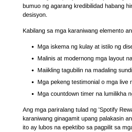
bumuo ng agarang kredibilidad habang h
desisyon.
Kabilang sa mga karaniwang elemento an
Mga iskema ng kulay at istilo ng di
Malinis at modernong mga layout na
Maiikling tagubilin na madaling sund
Mga pekeng testimonial o mga live n
Mga countdown timer na lumilikha 
Ang mga pariralang tulad ng 'Spotify Rew
karaniwang ginagamit upang palakasin an
ito ay lubos na epektibo sa pagpilit sa m