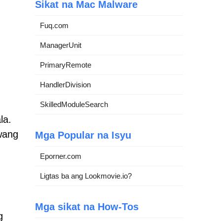
Sikat na Mac Malware
Fuq.com
ManagerUnit
PrimaryRemote
HandlerDivision
SkilledModuleSearch
la.
wang
Mga Popular na Isyu
Eporner.com
Ligtas ba ang Lookmovie.io?
Mga sikat na How-Tos
g