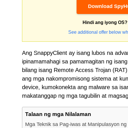
Download SpyHu
Hindi ang iyong OS?
See additional offer below wh
Ang SnappyClient ay isang lubos na adv
ipinamamahagi sa pamamagitan ng isang l
bilang isang Remote Access Trojan (RAT),
ang mga nakompromisong sistema at kumu
device, kumokonekta ang malware sa is
makatanggap ng mga tagubilin at magsa
Talaan ng mga Nilalaman
Mga Teknik sa Pag-iwas at Manipulasyon ng