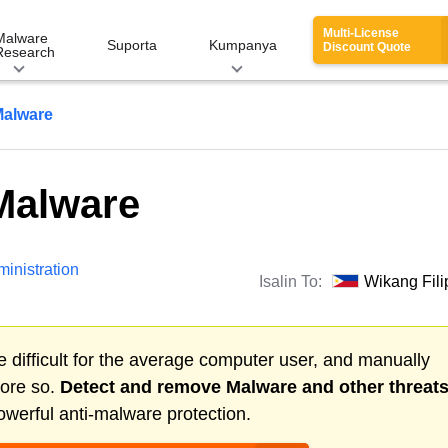
Multi-License
Malware
Suporta
Kumpanya
Discount Quote
Research
Malware
Malware
inistration
Isalin To:
Wikang Fili
 difficult for the average computer user, and manually
more so.
Detect and remove
Malware
and other threat
werful anti-malware protection.