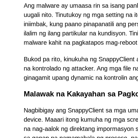
Ang malware ay umaasa rin sa isang panlo
uugali nito. Tinutukoy ng mga setting na 
iniimbak, kung paano pinapanatili ang p
ilalim ng ilang partikular na kundisyon. Ti
malware kahit na pagkatapos mag-reboot
Bukod pa rito, kinukuha ng SnappyClient 
na kontrolado ng attacker. Ang mga file 
ginagamit upang dynamic na kontrolin an
Malawak na Kakayahan sa Pagko
Nagbibigay ang SnappyClient sa mga um
device. Maaari itong kumuha ng mga scre
na nag-aalok ng direktang impormasyon s