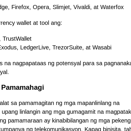
, Firefox, Opera, Slimjet, Vivaldi, at Waterfox
ency wallet at tool ang:
 TrustWallet
Exodus, LedgerLive, TrezorSuite, at Wasabi
bos na nagpapataas ng potensyal para sa pagnanak
yal.
g Pamamahagi
alat sa pamamagitan ng mga mapanlinlang na
o upang linlangin ang mga gumagamit na magpata
wang pamamaraan ay kinabibilangan ng mga pekeng
umpanya ng telekomunikasyon. Kapag binisita, ta