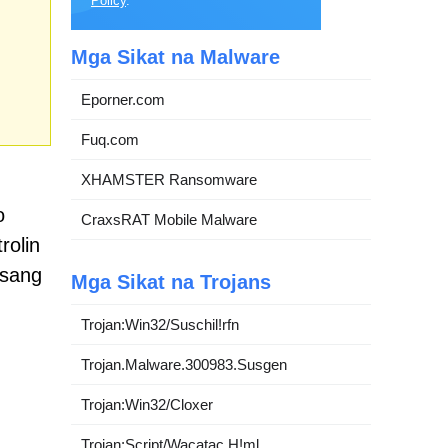
Policy
.
Mga Sikat na Malware
Eporner.com
Fuq.com
XHAMSTER Ransomware
o
CraxsRAT Mobile Malware
rolin
isang
Mga Sikat na Trojans
Trojan:Win32/Suschil!rfn
Trojan.Malware.300983.Susgen
Trojan:Win32/Cloxer
Trojan:Script/Wacatac.H!ml