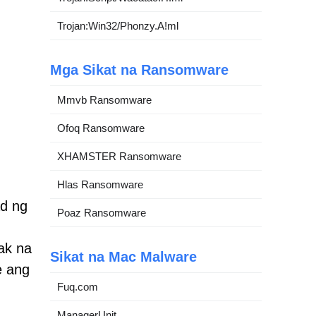
Trojan:Win32/Phonzy.A!ml
Mga Sikat na Ransomware
Mmvb Ransomware
Ofoq Ransomware
XHAMSTER Ransomware
Hlas Ransomware
ad ng
Poaz Ransomware
ak na
Sikat na Mac Malware
e ang
Fuq.com
ManagerUnit