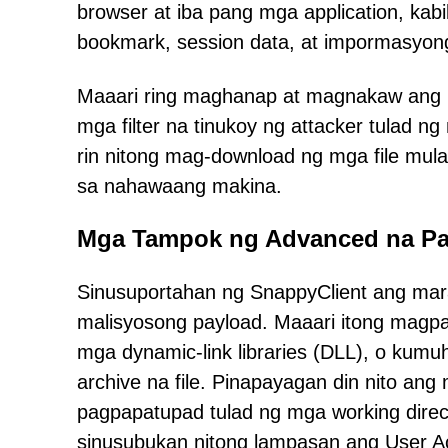
browser at iba pang mga application, kabi
bookmark, session data, at impormasyon
Maaari ring maghanap at magnakaw ang ma
mga filter na tinukoy ng attacker tulad ng
rin nitong mag-download ng mga file mula
sa nahawaang makina.
Mga Tampok ng Advanced na Pa
Sinusuportahan ng SnappyClient ang ma
malisyosong payload. Maaari itong magpa
mga dynamic-link libraries (DLL), o kum
archive na file. Pinapayagan din nito an
pagpapatupad tulad ng mga working direc
sinusubukan nitong lampasan ang User 