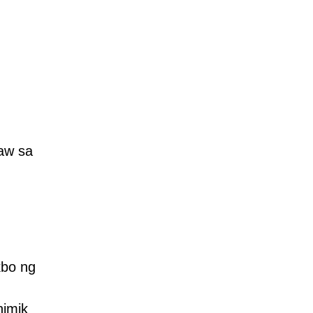
aw sa
kbo ng
himik