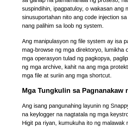
sa ganap na pamamahala ng proseso, na
suspindihin, ipagpatuloy, o wakasan ang
sinusuportahan nito ang code injection s
nang palihim sa loob ng system.
Ang manipulasyon ng file system ay isa
mag-browse ng mga direktoryo, lumikha o
mga operasyon tulad ng pagkopya, paglip
ng mga archive, kahit na ang mga protek
mga file at suriin ang mga shortcut.
Mga Tungkulin sa Pagnanakaw 
Ang isang pangunahing layunin ng SnappyCl
na keylogger na nagtatala ng mga keystr
Higit pa riyan, kumukuha ito ng malawa