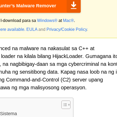
nter’s Malware Remover
I-download para sa
Windows®
at
Mac®
.
ere available.
EULA
and
Privacy/Cookie Policy
.
anced na malware na nakasulat sa C++ at
oader na kilala bilang HijackLoader. Gumagana it
 na nagbibigay-daan sa mga cybercriminal na kont
ha ng sensitibong data. Kapag nasa loob na ng 
ang Command-and-Control (C2) server upang
gawa ng mga malisyosong operasyon.
 Sistema