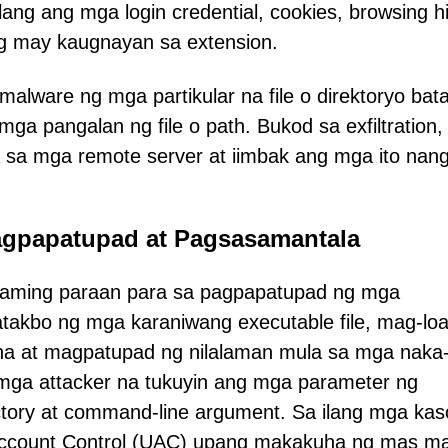
lang ang mga login credential, cookies, browsing hi
g may kaugnayan sa extension.
lware ng mga partikular na file o direktoryo bat
 mga pangalan ng file o path. Bukod sa exfiltration,
 sa mga remote server at iimbak ang mga ito nang
gpapatupad at Pagsasamantala
raming paraan para sa pagpapatupad ng mga
takbo ng mga karaniwang executable file, mag-lo
uha at magpatupad ng nilalaman mula sa mga naka
g mga attacker na tukuyin ang mga parameter ng
tory at command-line argument. Sa ilang mga kas
Account Control (UAC) upang makakuha ng mas m