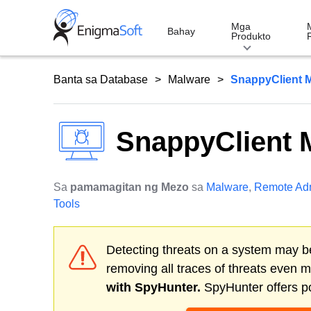
Skip
to
Mga
Bahay
Produkto
content
Banta sa Database
Malware
SnappyClient 
SnappyClient 
Sa
pamamagitan ng Mezo
sa
Malware
,
Remote Adm
Tools
Detecting threats on a system may be
removing all traces of threats even 
with SpyHunter.
SpyHunter offers po