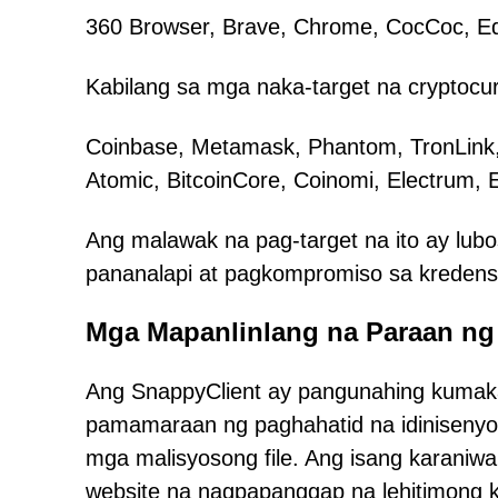
360 Browser, Brave, Chrome, CocCoc, Edge
Kabilang sa mga naka-target na cryptocurr
Coinbase, Metamask, Phantom, TronLink,
Atomic, BitcoinCore, Coinomi, Electrum, 
Ang malawak na pag-target na ito ay lu
pananalapi at pagkompromiso sa kredens
Mga Mapanlinlang na Paraan n
Ang SnappyClient ay pangunahing kumak
pamamaraan ng paghahatid na idiniseny
mga malisyosong file. Ang isang karani
website na nagpapanggap na lehitimong k