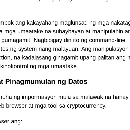
 tampok ang kakayahang maglunsad ng mga nakata
sa mga umaatake na subaybayan at manipulahin a
g gumagamit. Nagbibigay din ito ng command-line
utos ng system nang malayuan. Ang manipulasyon
ction, na kadalasang ginagamit upang palitan ang
 kinokontrol ng mga umaatake.
 at Pinagmumulan ng Datos
umuha ng impormasyon mula sa malawak na hanay
b browser at mga tool sa cryptocurrency.
wser ang: