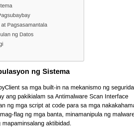
stema
 Pagsubaybay
 at Pagsasamantala
ulan ng Datos
gi
pulasyon ng Sistema
pyClient sa mga built-in na mekanismo ng segurid
y ang pakikialam sa Antimalware Scan Interface
can ng mga script at code para sa mga nakakaham
 mag-flag ng mga banta, minamanipula ng malwar
g mapaminsalang aktibidad.