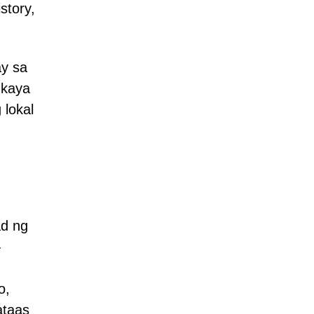
story,
ay sa
 kaya
 lokal
ad ng
-
o,
ataas