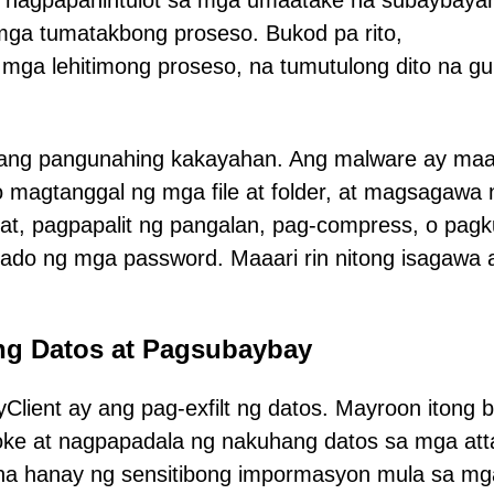
 nagpapahintulot sa mga umaatake na subaybaya
 mga tumatakbong proseso. Bukod pa rito,
a mga lehitimong proseso, na tumutulong dito na 
 pang pangunahing kakayahan. Ang malware ay maa
 magtanggal ng mga file at folder, at magsagawa 
at, pagpapalit ng pangalan, pag-compress, o pag
tado ng mga password. Maaari rin nitong isagawa 
ng Datos at Pagsubaybay
ient ay ang pag-exfilt ng datos. Mayroon itong bu
oke at nagpapadala ng nakuhang datos sa mga att
k na hanay ng sensitibong impormasyon mula sa mg