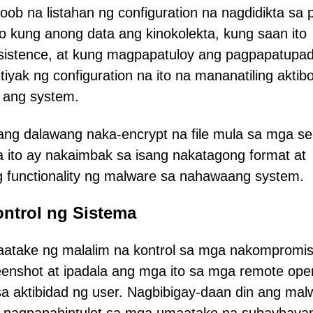
ob na listahan ng configuration na nagdidikta sa 
ito kung anong data ang kinokolekta, kung saan ito
ersistence, at kung magpapatuloy ang pagpapatupa
nitiyak ng configuration na ito na mananatiling aktib
 ang system.
ang dalawang naka-encrypt na file mula sa mga se
na ito ay nakaimbak sa isang nakatagong format at
g functionality ng malware sa nahawaang system.
ntrol ng Sistema
aatake ng malalim na kontrol sa mga nakompromi
enshot at ipadala ang mga ito sa mga remote oper
a aktibidad ng user. Nagbibigay-daan din ang mal