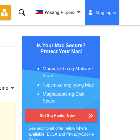
Paghahanap
Wikang Filipino
Mag log in
Is Your Mac Secure?
Protect Your Mac!
Magpatakbo ng Malware
Scan
I-optimize ang Iyong Mac
pino
Magbakante ng Disk
Space
Get SpyHunter Now
s
See additional offer below where
available.
EULA
and
Privacy/Cookie