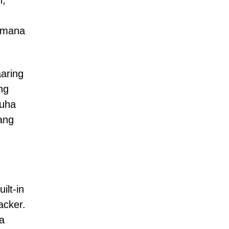
n,
gumana
aring
ng
kuha
ang
ilt-in
acker.
a