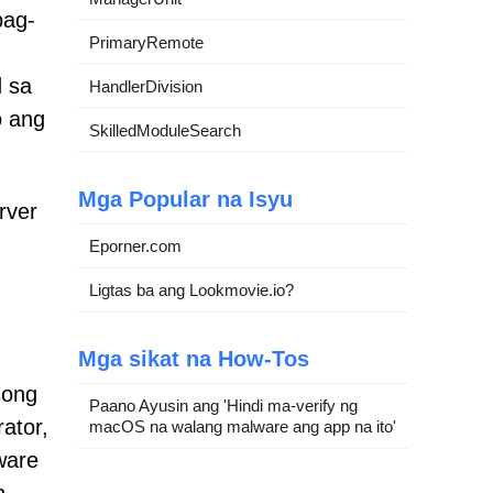
pag-
PrimaryRemote
d sa
HandlerDivision
o ang
SkilledModuleSearch
Mga Popular na Isyu
rver
Eporner.com
Ligtas ba ang Lookmovie.io?
Mga sikat na How-Tos
song
Paano Ayusin ang 'Hindi ma-verify ng
ator,
macOS na walang malware ang app na ito'
ware