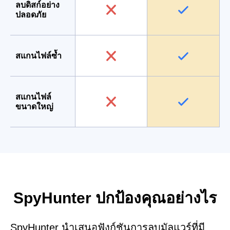
ลบดิสก์อย่าง
ปลอดภัย
สแกนไฟล์ซ้ำ
สแกนไฟล์
ขนาดใหญ่
SpyHunter ปกป้องคุณอย่างไร
SpyHunter นำเสนอฟังก์ชันการลบมัลแวร์ที่มี