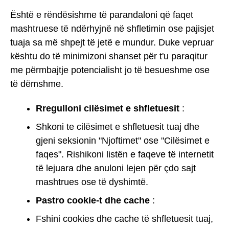
Është e rëndësishme të parandaloni që faqet
mashtruese të ndërhyjnë në shfletimin ose pajisjet
tuaja sa më shpejt të jetë e mundur. Duke vepruar
kështu do të minimizoni shanset për t'u paraqitur
me përmbajtje potencialisht jo të besueshme ose
të dëmshme.
Rregulloni cilësimet e shfletuesit
:
Shkoni te cilësimet e shfletuesit tuaj dhe
gjeni seksionin "Njoftimet" ose "Cilësimet e
faqes". Rishikoni listën e faqeve të internetit
të lejuara dhe anuloni lejen për çdo sajt
mashtrues ose të dyshimtë.
Pastro cookie-t dhe cache
:
Fshini cookies dhe cache të shfletuesit tuaj,