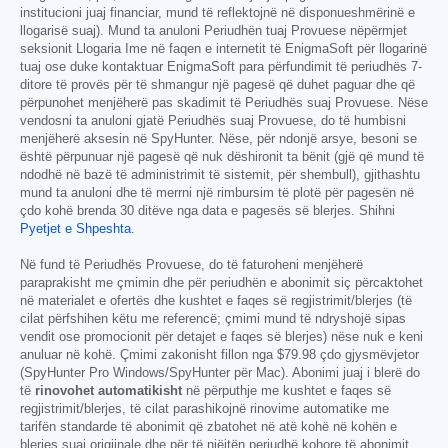
institucioni juaj financiar, mund të reflektojnë në disponueshmërinë e
llogarisë suaj). Mund ta anuloni Periudhën tuaj Provuese nëpërmjet
seksionit Llogaria Ime në faqen e internetit të EnigmaSoft për llogarinë
tuaj ose duke kontaktuar EnigmaSoft para përfundimit të periudhës 7-
ditore të provës për të shmangur një pagesë që duhet paguar dhe që
përpunohet menjëherë pas skadimit të Periudhës suaj Provuese. Nëse
vendosni ta anuloni gjatë Periudhës suaj Provuese, do të humbisni
menjëherë aksesin në SpyHunter. Nëse, për ndonjë arsye, besoni se
është përpunuar një pagesë që nuk dëshironit ta bënit (gjë që mund të
ndodhë në bazë të administrimit të sistemit, për shembull), gjithashtu
mund ta anuloni dhe të merrni një rimbursim të plotë për pagesën në
çdo kohë brenda 30 ditëve nga data e pagesës së blerjes. Shihni
Pyetjet e Shpeshta
.
Në fund të Periudhës Provuese, do të faturoheni menjëherë
paraprakisht me çmimin dhe për periudhën e abonimit siç përcaktohet
në materialet e ofertës dhe kushtet e faqes së regjistrimit/blerjes (të
cilat përfshihen këtu me referencë; çmimi mund të ndryshojë sipas
vendit ose promocionit për detajet e faqes së blerjes) nëse nuk e keni
anuluar në kohë. Çmimi zakonisht fillon nga
$79.98
çdo gjysmëvjetor
(SpyHunter Pro Windows/SpyHunter për Mac). Abonimi juaj i blerë do
të
rinovohet automatikisht
në përputhje me kushtet e faqes së
regjistrimit/blerjes, të cilat parashikojnë rinovime automatike me
tarifën standarde të abonimit që zbatohet në atë kohë në kohën e
blerjes suaj origjinale dhe për të njëjtën periudhë kohore të abonimit