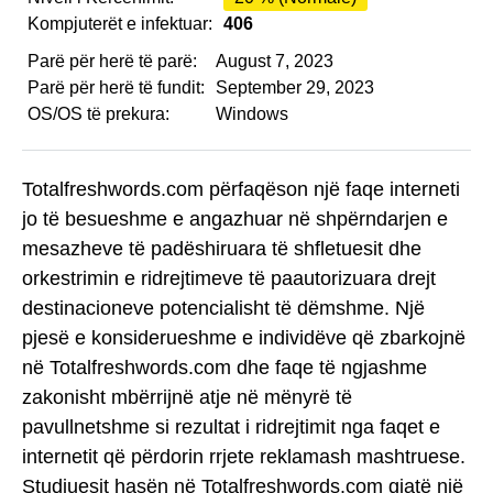
Kompjuterët e infektuar:
406
Parë për herë të parë:
August 7, 2023
Parë për herë të fundit:
September 29, 2023
OS/OS të prekura:
Windows
Totalfreshwords.com përfaqëson një faqe interneti
jo të besueshme e angazhuar në shpërndarjen e
mesazheve të padëshiruara të shfletuesit dhe
orkestrimin e ridrejtimeve të paautorizuara drejt
destinacioneve potencialisht të dëmshme. Një
pjesë e konsiderueshme e individëve që zbarkojnë
në Totalfreshwords.com dhe faqe të ngjashme
zakonisht mbërrijnë atje në mënyrë të
pavullnetshme si rezultat i ridrejtimit nga faqet e
internetit që përdorin rrjete reklamash mashtruese.
Studiuesit hasën në Totalfreshwords.com gjatë një