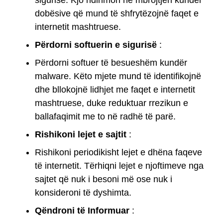
sigurisë. Kjo ndihmon në mbrojtjen kundër
dobësive që mund të shfrytëzojnë faqet e
internetit mashtruese.
Përdorni softuerin e sigurisë
:
Përdorni softuer të besueshëm kundër
malware. Këto mjete mund të identifikojnë
dhe bllokojnë lidhjet me faqet e internetit
mashtruese, duke reduktuar rrezikun e
ballafaqimit me to në radhë të parë.
Rishikoni lejet e sajtit
:
Rishikoni periodikisht lejet e dhëna faqeve
të internetit. Tërhiqni lejet e njoftimeve nga
sajtet që nuk i besoni më ose nuk i
konsideroni të dyshimta.
Qëndroni të Informuar
: