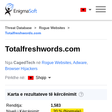
Skip
to
Shqip
content
Threat Database
Rogue Websites
Totalfreshwords.com
Totalfreshwords.com
Nga
CagedTech
në
Rogue Websites
,
Adware
,
Browser Hijackers
Përkthe në:
Shqip
Karta e rezultateve të kërcënimit
?
Renditja:
1,583
Niveli i Kërcënimit:
20 % (Normale)