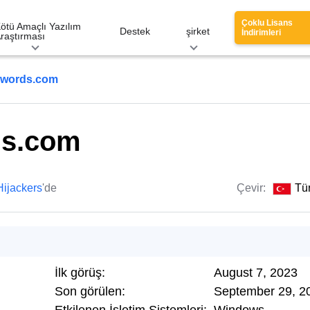
Çoklu Lisans
ötü Amaçlı Yazılım
Destek
şirket
İndirimleri
raştırması
hwords.com
ds.com
ijackers
'de
Çevir:
Tü
İlk görüş:
August 7, 2023
Son görülen:
September 29, 2