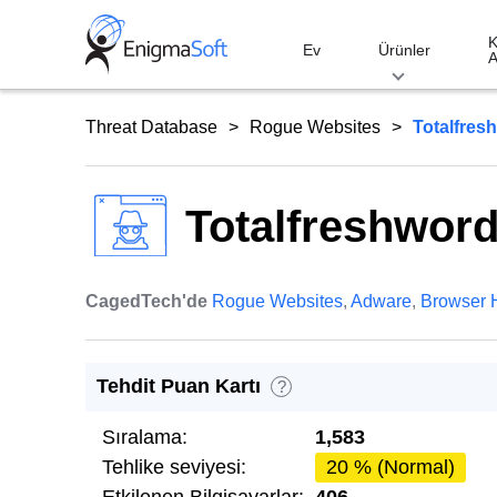
Skip
to
K
Ev
Ürünler
A
content
Threat Database
Rogue Websites
Totalfres
Totalfreshwor
CagedTech'de
Rogue Websites
,
Adware
,
Browser H
Tehdit Puan Kartı
?
Sıralama:
1,583
Tehlike seviyesi:
20 % (Normal)