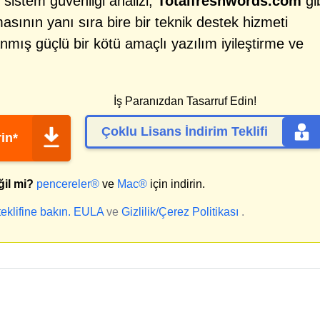
 sistem güvenliği analizi,
Totalfreshwords.com
gi
ılmasının yanı sıra bire bir teknik destek hizmeti
mış güçlü bir kötü amaçlı yazılım iyileştirme ve
İş Paranızdan Tasarruf Edin!
Çoklu Lisans İndirim Teklifi
in*
ğil mi?
pencereler®
ve
Mac®
için indirin.
klifine bakın.
EULA
ve
Gizlilik/Çerez Politikası
.