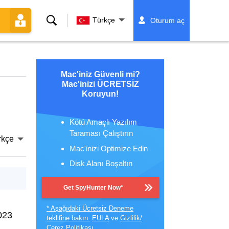
Ara
Türkçe
Oturum aç
Mac'iniz Güvenli mi?
Mac'inizi ÜCRETSİZ
Koruyun!
Kötü Amaçlı Yazılım
Taraması Çalıştırın
rkçe
Mac'inizi Optimize Edin
Disk Alanı Boşaltın
Get SpyHunter Now*
* Aşağıdaki Ücretsiz Deneme
023
teklifine bakın.
EULA
ve
Gizlilik/
Çerez Politikası
.