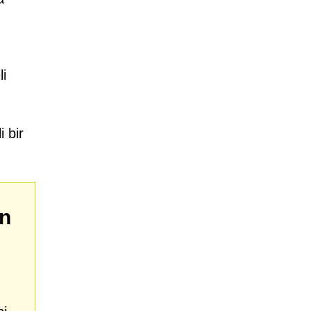
li
i bir
in