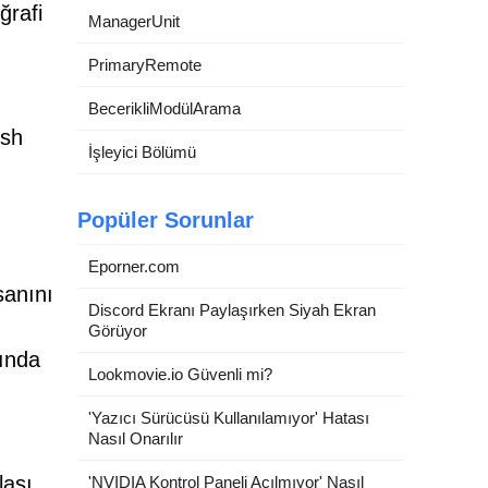
ğrafi
ManagerUnit
PrimaryRemote
BecerikliModülArama
ush
İşleyici Bölümü
Popüler Sorunlar
Eporner.com
sanını
Discord Ekranı Paylaşırken Siyah Ekran
Görüyor
ğında
Lookmovie.io Güvenli mi?
'Yazıcı Sürücüsü Kullanılamıyor' Hatası
Nasıl Onarılır
lası
'NVIDIA Kontrol Paneli Açılmıyor' Nasıl