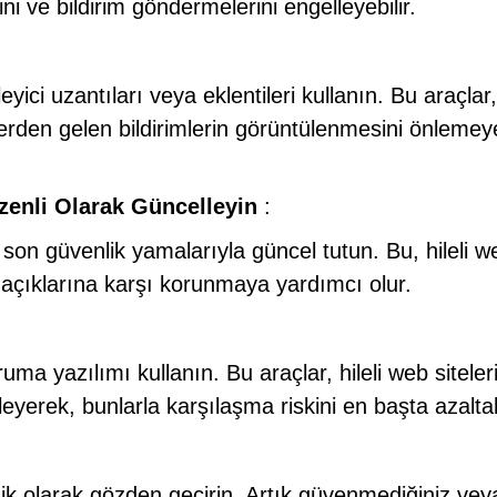
rini ve bildirim göndermelerini engelleyebilir.
yici uzantıları veya eklentileri kullanın. Bu araçlar,
elerden gelen bildirimlerin görüntülenmesini önlemey
üzenli Olarak Güncelleyin
:
n son güvenlik yamalarıyla güncel tutun. Bu, hileli w
k açıklarına karşı korunmaya yardımcı olur.
ma yazılımı kullanın. Bu araçlar, hileli web siteler
eyerek, bunlarla karşılaşma riskini en başta azaltabi
odik olarak gözden geçirin. Artık güvenmediğiniz vey