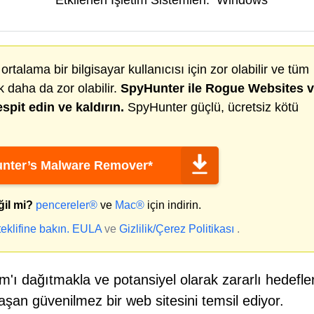
Etkilenen İşletim Sistemleri:
Windows
ortalama bir bilgisayar kullanıcısı için zor olabilir ve tüm
k daha da zor olabilir.
SpyHunter ile
Rogue Websites
v
spit edin ve kaldırın.
SpyHunter güçlü, ücretsiz kötü
nter’s Malware Remover*
ğil mi?
pencereler®
ve
Mac®
için indirin.
klifine bakın.
EULA
ve
Gizlilik/Çerez Politikası
.
m'ı dağıtmakla ve potansiyel olarak zararlı hedefle
şan güvenilmez bir web sitesini temsil ediyor.