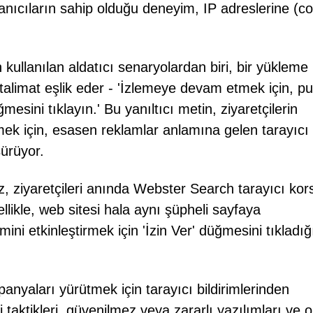
llanıcıların sahip olduğu deneyim, IP adreslerine (co
kullanılan aldatıcı senaryolardan biri, bir yükleme
 talimat eşlik eder - 'İzlemeye devam etmek için, p
mesini tıklayın.' Bu yanıltıcı metin, ziyaretçilerin
ek için, esasen reklamlar anlamına gelen tarayıcı
sürüyor.
z, ziyaretçileri anında Webster Search tarayıcı kor
ellikle, web sitesi hala aynı şüpheli sayfaya
imini etkinleştirmek için 'İzin Ver' düğmesini tıkladı
panyaları yürütmek için tarayıcı bildirimlerinden
i taktikleri, güvenilmez veya zararlı yazılımları ve o