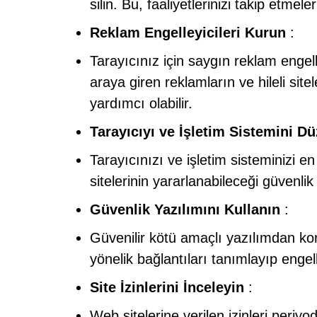
silin. Bu, faaliyetlerinizi takip etmele
Reklam Engelleyicileri Kurun
:
Tarayıcınız için saygın reklam engelle
araya giren reklamların ve hileli sit
yardımcı olabilir.
Tarayıcıyı ve İşletim Sistemini D
Tarayıcınızı ve işletim sisteminizi e
sitelerinin yararlanabileceği güvenli
Güvenlik Yazılımını Kullanın
:
Güvenilir kötü amaçlı yazılımdan koru
yönelik bağlantıları tanımlayıp engell
Site İzinlerini İnceleyin
:
Web sitelerine verilen izinleri periy