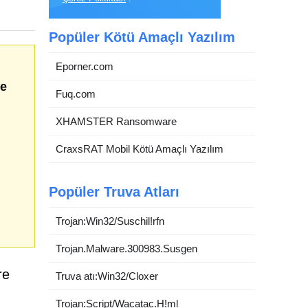
Popüler Kötü Amaçlı Yazılım
Eporner.com
e
Fuq.com
XHAMSTER Ransomware
CraxsRAT Mobil Kötü Amaçlı Yazılım
Popüler Truva Atları
Trojan:Win32/Suschil!rfn
Trojan.Malware.300983.Susgen
re
Truva atı:Win32/Cloxer
Trojan:Script/Wacatac.H!ml