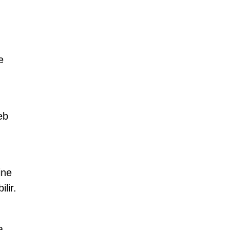
e
eb
ine
lir.
a