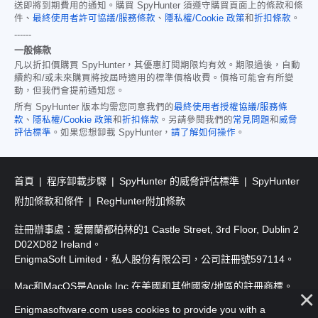
送即將到期費用的通知。購買 SpyHunter 須遵守購買頁面上的條款和條
件、
最終使用者許可協議/服務條款
、
隱私權/Cookie 政策
和
折扣條款
。
------
一般條款
凡以折扣價購買 SpyHunter，其優惠訂閱期限均有效。期限過後，自動
續約和/或未來購買將按屆時適用的標準價格收費。價格可能會有所變
動，但我們會提前通知您。
所有 SpyHunter 版本均需您同意我們的
最終使用者授權協議/服務條
款
、
隱私權/Cookie 政策
和
折扣條款
。另請參閱我們的
常見問題
和
威脅
評估標準
。如果您想卸載 SpyHunter，
請了解如何操作
。
首頁
程序卸載步驟
SpyHunter 的威脅評估標準
SpyHunter
附加條款和條件
RegHunter附加條款
註冊辦事處：愛爾蘭都柏林的1 Castle Street, 3rd Floor, Dublin 2
D02XD82 Ireland。
EnigmaSoft Limited，私人股份有限公司，公司註冊號597114。
Mac和MacOS是Apple Inc.在美國和其他國家/地區的註冊商標。
Enigmasoftware.com uses cookies to provide you with a
版權所有2016-2026. EnigmaSoft Ltd. 保留所有權利。