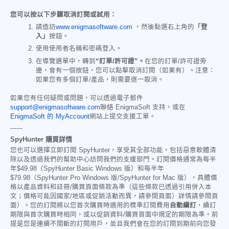
您可以按以下步驟取消訂閱或試用：
請造訪
www.enigmasoftware.com
，然後點選右上角的
「登
入」
按鈕。
使用使用者名稱和密碼登入。
在導覽選單中，轉到
“訂單/許可證”。
在您的訂單/許可證旁
邊，會有一個按鈕，您可以點擊取消訂閱（如果有）。注意：
如果您有多個訂單/產品，則需要逐一取消。
如果您有任何疑問或問題，可以透過電子郵件
support@enigmasoftware.com
聯絡 EnigmaSoft 支持，或在
EnigmaSoft 的 MyAccount
網站上提交支援工單。
------
SpyHunter 購買詳情
您也可以選擇立即訂閱 SpyHunter，享受其全部功能，包括惡意軟體清
除以及透過我們的幫助中心訪問我們的支援部門。訂閱價格通常為每半
年
$49.98
（SpyHunter Basic Windows 版）和每半年
$79.98
（SpyHunter Pro Windows 版/SpyHunter for Mac 版），具體價
格以產品資料和註冊/購買頁面條款為準（這些條款已透過引用併入本
文；價格可能因國家/地區或促銷活動而異，請參閱頁面）詳情請參閱頁
面）。您的訂閱將以您首次購買時適用的標準訂閱費用
自動續訂
，續訂
期限與首次購買時相同，或以促銷資料/購買頁面中規定的期限為準。前
提是您是連續不間斷的訂閱用戶，並且我們會在您的訂閱到期前向您發