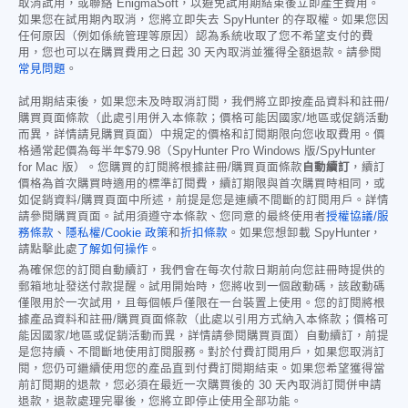
取消試用，或聯絡 EnigmaSoft，以避免試用期結束後立即產生費用。
如果您在試用期內取消，您將立即失去 SpyHunter 的存取權。如果您因
任何原因（例如係統管理等原因）認為系統收取了您不希望支付的費
用，您也可以在購買費用之日起 30 天內取消並獲得全額退款。請參閱
常見問題
。
試用期結束後，如果您未及時取消訂閱，我們將立即按產品資料和註冊/
購買頁面條款（此處引用併入本條款；價格可能因國家/地區或促銷活動
而異，詳情請見購買頁面）中規定的價格和訂閱期限向您收取費用。價
格通常起價為每半年
$79.98
（SpyHunter Pro Windows 版/SpyHunter
for Mac 版）。您購買的訂閱將根據註冊/購買頁面條款
自動續訂
，續訂
價格為首次購買時適用的標準訂閱費，續訂期限與首次購買時相同，或
如促銷資料/購買頁面中所述，前提是您是連續不間斷的訂閱用戶。詳情
請參閱購買頁面。試用須遵守本條款、您同意的最終使用者
授權協議/服
務條款
、
隱私權/Cookie 政策
和
折扣條款
。如果您想卸載 SpyHunter，
請點擊此處
了解如何操作
。
為確保您的訂閱自動續訂，我們會在每次付款日期前向您註冊時提供的
郵箱地址發送付款提醒。試用開始時，您將收到一個啟動碼，該啟動碼
僅限用於一次試用，且每個帳戶僅限在一台裝置上使用。您的訂閱將根
據產品資料和註冊/購買頁面條款（此處以引用方式納入本條款；價格可
能因國家/地區或促銷活動而異，詳情請參閱購買頁面）自動續訂，前提
是您持續、不間斷地使用訂閱服務。對於付費訂閱用戶，如果您取消訂
閱，您仍可繼續使用您的產品直到付費訂閱期結束。如果您希望獲得當
前訂閱期的退款，您必須在最近一次購買後的 30 天內取消訂閱併申請
退款，退款處理完畢後，您將立即停止使用全部功能。