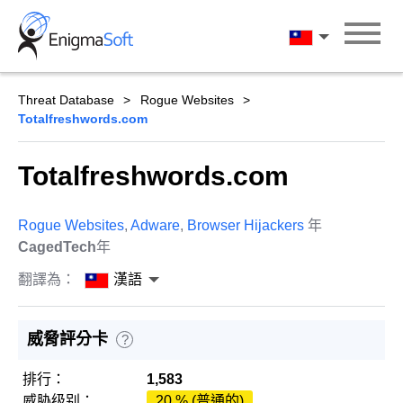
Skip
to
漢語
content
Threat Database
Rogue Websites
Totalfreshwords.com
Totalfreshwords.com
Rogue Websites
,
Adware
,
Browser Hijackers
年
CagedTech
年
翻譯為：
漢語
威脅評分卡
?
排行：
1,583
威胁级别：
20 % (普通的)