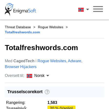
Skip
to
Norsk
content
Threat Database
Rogue Websites
Totalfreshwords.com
Totalfreshwords.com
Med
CagedTech
i
Rogue Websites
,
Adware
,
Browser Hijackers
Oversett til:
Norsk
Trusselscorekort
?
Rangering:
1,583
Trusselnivå:
20 % (Vanlig)