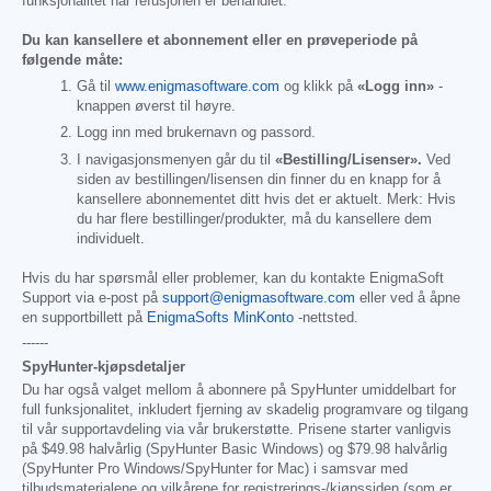
funksjonalitet når refusjonen er behandlet.
Du kan kansellere et abonnement eller en prøveperiode på
følgende måte:
Gå til
www.enigmasoftware.com
og klikk på
«Logg inn»
-
knappen øverst til høyre.
Logg inn med brukernavn og passord.
I navigasjonsmenyen går du til
«Bestilling/Lisenser».
Ved
siden av bestillingen/lisensen din finner du en knapp for å
kansellere abonnementet ditt hvis det er aktuelt. Merk: Hvis
du har flere bestillinger/produkter, må du kansellere dem
individuelt.
Hvis du har spørsmål eller problemer, kan du kontakte EnigmaSoft
Support via e-post på
support@enigmasoftware.com
eller ved å åpne
en supportbillett på
EnigmaSofts MinKonto
-nettsted.
------
SpyHunter-kjøpsdetaljer
Du har også valget mellom å abonnere på SpyHunter umiddelbart for
full funksjonalitet, inkludert fjerning av skadelig programvare og tilgang
til vår supportavdeling via vår brukerstøtte. Prisene starter vanligvis
på
$49.98
halvårlig (SpyHunter Basic Windows) og
$79.98
halvårlig
(SpyHunter Pro Windows/SpyHunter for Mac) i samsvar med
tilbudsmaterialene og vilkårene for registrerings-/kjøpssiden (som er