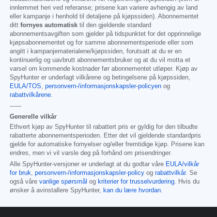
innlemmet heri ved referanse; prisene kan variere avhengig av land
eller kampanje i henhold til detaljene på kjøpssiden). Abonnementet
ditt
fornyes automatisk
til den gjeldende standard
abonnementsavgiften som gjelder på tidspunktet for det opprinnelige
kjøpsabonnementet og for samme abonnementsperiode eller som
angitt i kampanjematerialene/kjøpssiden, forutsatt at du er en
kontinuerlig og uavbrutt abonnementsbruker og at du vil motta et
varsel om kommende kostnader før abonnementet utløper. Kjøp av
SpyHunter er underlagt vilkårene og betingelsene på kjøpssiden,
EULA/TOS
,
personvern-/informasjonskapsler-policyen
og
rabattvilkårene
.
------
Generelle vilkår
Ethvert kjøp av SpyHunter til rabattert pris er gyldig for den tilbudte
rabatterte abonnementsperioden. Etter det vil gjeldende standardpris
gjelde for automatiske fornyelser og/eller fremtidige kjøp. Prisene kan
endres, men vi vil varsle deg på forhånd om prisendringer.
Alle SpyHunter-versjoner er underlagt at du godtar våre
EULA/vilkår
for bruk
,
personvern-/informasjonskapsler-policy
og
rabattvilkår
. Se
også våre
vanlige spørsmål
og
kriterier for trusselvurdering
. Hvis du
ønsker å avinstallere SpyHunter,
kan du lære hvordan
.