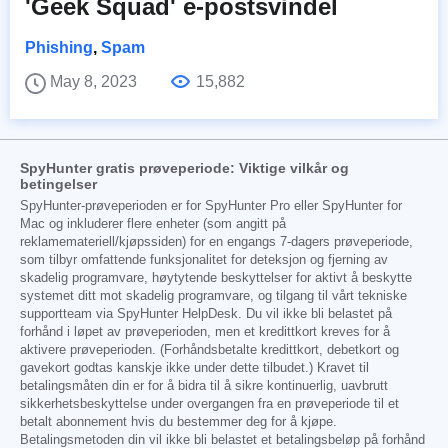
'Geek Squad' e-postsvindel
Phishing
,
Spam
May 8, 2023
15,882
SpyHunter gratis prøveperiode: Viktige vilkår og
betingelser
SpyHunter-prøveperioden er for SpyHunter Pro eller SpyHunter for
Mac og inkluderer flere enheter (som angitt på
reklamemateriell/kjøpssiden) for en engangs 7-dagers prøveperiode,
som tilbyr omfattende funksjonalitet for deteksjon og fjerning av
skadelig programvare, høytytende beskyttelser for aktivt å beskytte
systemet ditt mot skadelig programvare, og tilgang til vårt tekniske
supportteam via SpyHunter HelpDesk. Du vil ikke bli belastet på
forhånd i løpet av prøveperioden, men et kredittkort kreves for å
aktivere prøveperioden. (Forhåndsbetalte kredittkort, debetkort og
gavekort godtas kanskje ikke under dette tilbudet.) Kravet til
betalingsmåten din er for å bidra til å sikre kontinuerlig, uavbrutt
sikkerhetsbeskyttelse under overgangen fra en prøveperiode til et
betalt abonnement hvis du bestemmer deg for å kjøpe.
Betalingsmetoden din vil ikke bli belastet et betalingsbeløp på forhånd