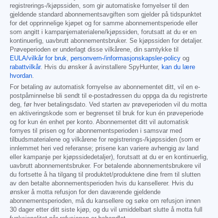
registrerings-/kjøpssiden, som gir automatiske fornyelser til den
gjeldende standard abonnementsavgiften som gjelder på tidspunktet
for det opprinnelige kjøpet og for samme abonnementsperiode eller
som angitt i kampanjematerialene/kjøpssiden, forutsatt at du er en
kontinuerlig, uavbrutt abonnementsbruker. Se kjøpssiden for detaljer.
Prøveperioden er underlagt disse vilkårene, din samtykke til
EULA/vilkår for bruk
,
personvern-/informasjonskapsler-policy
og
rabattvilkår
. Hvis du ønsker å avinstallere SpyHunter,
kan du lære
hvordan
.
For betaling av automatisk fornyelse av abonnementet ditt, vil en e-
postpåminnelse bli sendt til e-postadressen du oppga da du registrerte
deg, før hver betalingsdato. Ved starten av prøveperioden vil du motta
en aktiveringskode som er begrenset til bruk for kun én prøveperiode
og for kun én enhet per konto. Abonnementet ditt vil automatisk
fornyes til prisen og for abonnementsperioden i samsvar med
tilbudsmaterialene og vilkårene for registrerings-/kjøpssiden (som er
innlemmet heri ved referanse; prisene kan variere avhengig av land
eller kampanje per kjøpssidedetaljer), forutsatt at du er en kontinuerlig,
uavbrutt abonnementsbruker. For betalende abonnementsbrukere vil
du fortsette å ha tilgang til produktet/produktene dine frem til slutten
av den betalte abonnementsperioden hvis du kansellerer. Hvis du
ønsker å motta refusjon for den daværende gjeldende
abonnementsperioden, må du kansellere og søke om refusjon innen
30 dager etter ditt siste kjøp, og du vil umiddelbart slutte å motta full