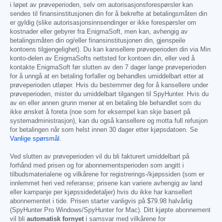
i løpet av prøveperioden, selv om autorisasjonsforespørsler kan
sendes til finansinstitusjonen din for å bekrefte at betalingsmåten din
er gyldig (slike autorisasjonsinnsendinger er ikke forespørsler om
kostnader eller gebyrer fra EnigmaSoft, men kan, avhengig av
betalingsmåten din og/eller finansinstitusjonen din, gjenspeile
kontoens tilgjengelighet). Du kan kansellere prøveperioden din via Min
konto-delen av EnigmaSofts nettsted for kontoen din, eller ved å
kontakte EnigmaSoft før slutten av den 7 dager lange prøveperioden
for å unngå at en betaling forfaller og behandles umiddelbart etter at
prøveperioden utløper. Hvis du bestemmer deg for å kansellere under
prøveperioden, mister du umiddelbart tilgangen til SpyHunter. Hvis du
av en eller annen grunn mener at en betaling ble behandlet som du
ikke ønsket å foreta (noe som for eksempel kan skje basert på
systemadministrasjon), kan du også kansellere og motta full refusjon
for betalingen når som helst innen 30 dager etter kjøpsdatoen. Se
Vanlige spørsmål
.
Ved slutten av prøveperioden vil du bli fakturert umiddelbart på
forhånd med prisen og for abonnementsperioden som angitt i
tilbudsmaterialene og vilkårene for registrerings-/kjøpssiden (som er
innlemmet heri ved referanse; prisene kan variere avhengig av land
eller kampanje per kjøpssidedetaljer) hvis du ikke har kansellert
abonnementet i tide. Prisen starter vanligvis på
$79.98
halvårlig
(SpyHunter Pro Windows/SpyHunter for Mac). Ditt kjøpte abonnement
vil bli
automatisk fornyet
i samsvar med vilkårene for