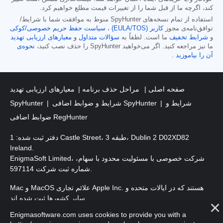
کند، اگرچه ما از قبل شما را از تغییرات قیمت مطلع خواهیم کرد.
استفاده از تمام نسخه‌های SpyHunter منوط به موافقت شما با شرایط/
توافق‌نامه‌ی مجوز
کاربر (EULA/TOS)
،
سیاست حفظ حریم خصوصی/کوکی
و
شرایط تخفیف
ما است. لطفاً به
سؤالات متداول
و
معیارهای ارزیابی تهدید
ما نیز مراجعه کنید. اگر می‌خواهید SpyHunter را حذف نصب کنید،
نحوه‌ی
آن را بیاموزید
.
صفحه اصلی
مراحل حذف برنامه
معیارهای ارزیابی تهدید
شرایط و
شرایط و ضوابط اضافی SpyHunter
SpyHunter
ضوابط اضافی RegHunter
دفتر ثبت شده: 1 Castle Street، طبقه 3، Dublin 2 D02XD82
Ireland.
EnigmaSoft Limited، شرکت خصوصی با مسئولیت محدود با سهام،
شماره ثبت شرکت 597114.
Mac و MacOS علائم تجاری Apple Inc. هستند که در ایالات متحده و
سایر کشورها ثبت شده اند.
Enigmasoftware.com uses cookies to provide you with a
حق چاپ 2016-2026. EnigmaSoft Ltd. کلیه حقوق محفوظ است.