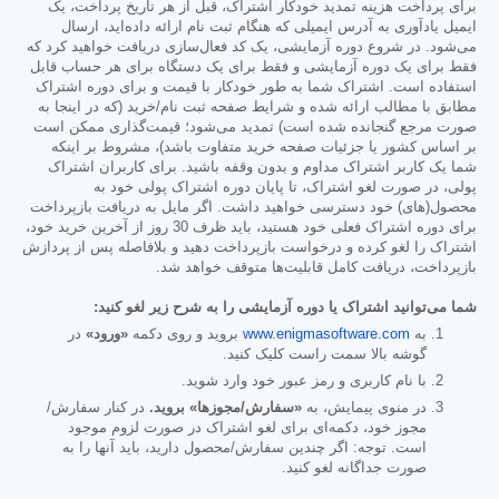
برای پرداخت هزینه تمدید خودکار اشتراک، قبل از هر تاریخ پرداخت، یک
ایمیل یادآوری به آدرس ایمیلی که هنگام ثبت نام ارائه داده‌اید، ارسال
می‌شود. در شروع دوره آزمایشی، یک کد فعال‌سازی دریافت خواهید کرد که
فقط برای یک دوره آزمایشی و فقط برای یک دستگاه برای هر حساب قابل
استفاده است. اشتراک شما به طور خودکار با قیمت و برای دوره اشتراک
مطابق با مطالب ارائه شده و شرایط صفحه ثبت نام/خرید (که در اینجا به
صورت مرجع گنجانده شده است) تمدید می‌شود؛ قیمت‌گذاری ممکن است
بر اساس کشور یا جزئیات صفحه خرید متفاوت باشد)، مشروط بر اینکه
شما یک کاربر اشتراک مداوم و بدون وقفه باشید. برای کاربران اشتراک
پولی، در صورت لغو اشتراک، تا پایان دوره اشتراک پولی خود به
محصول(های) خود دسترسی خواهید داشت. اگر مایل به دریافت بازپرداخت
برای دوره اشتراک فعلی خود هستید، باید ظرف 30 روز از آخرین خرید خود،
اشتراک را لغو کرده و درخواست بازپرداخت دهید و بلافاصله پس از پردازش
بازپرداخت، دریافت کامل قابلیت‌ها متوقف خواهد شد.
شما می‌توانید اشتراک یا دوره آزمایشی را به شرح زیر لغو کنید:
به
www.enigmasoftware.com
بروید و روی دکمه
«ورود»
در
گوشه بالا سمت راست کلیک کنید.
با نام کاربری و رمز عبور خود وارد شوید.
در منوی پیمایش، به
«سفارش/مجوزها» بروید.
در کنار سفارش/
مجوز خود، دکمه‌ای برای لغو اشتراک در صورت لزوم موجود
است. توجه: اگر چندین سفارش/محصول دارید، باید آنها را به
صورت جداگانه لغو کنید.