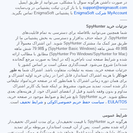
در صورت داشتن هرگونه سوال یا مشکلی، می‌توانید از طریق ایمیل
support@enigmasoft.com
یا با باز کردن تیکت پشتیبانی در وب‌سایت
MyAccount شرکت EnigmaSoft
با پشتیبانی EnigmaSoft تماس بگیرید.
------
جزئیات خرید SpyHunter
شما همچنین می‌توانید بلافاصله برای دسترسی به تمام قابلیت‌های
SpyHunter، از جمله حذف بدافزار و دسترسی به بخش پشتیبانی ما از
طریق میز کمک ما، مشترک SpyHunter شوید. این اشتراک معمولاً از
$49.98
شش ماهه (SpyHunter Basic Windows) و
$79.98
شش ماهه
(SpyHunter Pro Windows/SpyHunter for Mac) مطابق با مطالب ارائه
شده و شرایط صفحه ثبت نام/خرید (که در اینجا به صورت مرجع گنجانده
شده‌اند) شروع می‌شود. قیمت‌گذاری ممکن است بر اساس کشور یا
جزئیات صفحه خرید، بسته به تبلیغات، متفاوت باشد. اشتراک شما
به طور
خودکار
با هزینه اشتراک استاندارد قابل اجرا در زمان خرید اولیه اشتراک و
برای همان دوره زمانی اشتراک یا همانطور که در صفحه خرید/مواد تبلیغاتی
ذکر شده است، تمدید می‌شود، مشروط بر اینکه شما یک کاربر اشتراک
مداوم و بدون وقفه باشید و قبل از انقضای اشتراک خود، از هزینه‌های بعدی
مطلع شوید. خرید SpyHunter تابع شرایط و ضوابط موجود در صفحه خرید،
EULA/TOS
،
سیاست حفظ حریم خصوصی/کوکی
و
شرایط تخفیف
است.
------
شرایط عمومی
هرگونه خرید SpyHunter با قیمت تخفیف‌دار، برای مدت اشتراک تخفیف‌دار
ارائه شده معتبر است. پس از آن، قیمت استاندارد مربوطه برای تمدید
خودکار و/یا خریدهای آینده اعمال خواهد شد. قیمت‌گذاری ممکن است تغییر