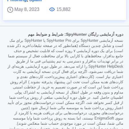
May 8, 2023
15,882
دوره آزمایشی رایگان SpyHunter: شرایط و ضوابط مهم
نسخه آزمایشی SpyHunter برای SpyHunter Pro یا SpyHunter برای مک
است و شامل چندین دستگاه (همانطور که در صفحه تبلیغات/خرید ذکر شده
است) برای یک دوره آزمایشی ۷ روزه است که قابلیت تشخیص و حذف
جامع بدافزار، محافظ‌های با کارایی بالا برای محافظت فعال از سیستم شما
در برابر تهدیدات بدافزار و دسترسی به تیم پشتیبانی فنی ما از طریق
SpyHunter HelpDesk را ارائه می‌دهد. در طول دوره آزمایشی، هزینه‌ای از
شما دریافت نمی‌شود، اگرچه برای فعال کردن نسخه آزمایشی به کارت
اعتباری نیاز است. (کارت‌های اعتباری پیش‌پرداخت، کارت‌های نقدی و
کارت‌های هدیه ممکن است تحت این پیشنهاد پذیرفته نشوند.) الزام روش
پرداخت شما این است که در صورت تصمیم به خرید، از حفاظت امنیتی
مداوم و بدون وقفه در طول انتقال از نسخه آزمایشی به اشتراک پولی
اطمینان حاصل کنید. در طول دوره آزمایشی، مبلغی از روش پرداخت شما
از قبل کسر نخواهد شد، اگرچه ممکن است درخواست‌های مجوز برای تأیید
اعتبار روش پرداخت شما به موسسه مالی شما ارسال شود (چنین
درخواست‌های مجوزی، درخواست‌هایی برای دریافت هزینه یا کارمزد از
سوی EnigmaSoft نیستند، اما بسته به روش پرداخت شما و/یا موسسه
مالی شما، ممکن است در مورد موجودی حساب شما منعکس شوند).
می‌توانید دوره آزمایشی خود را از طریق بخش «حساب من» در وب‌سایت