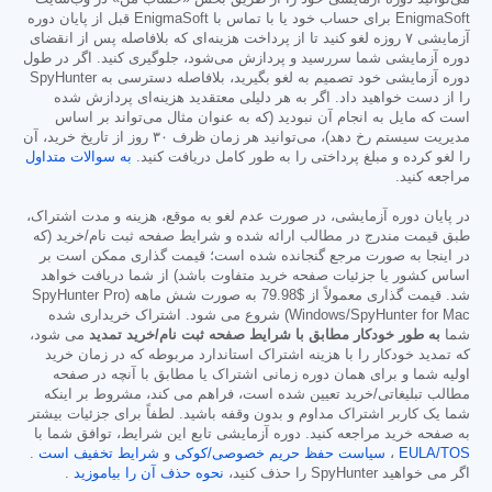
EnigmaSoft برای حساب خود یا با تماس با EnigmaSoft قبل از پایان دوره
آزمایشی ۷ روزه لغو کنید تا از پرداخت هزینه‌ای که بلافاصله پس از انقضای
دوره آزمایشی شما سررسید و پردازش می‌شود، جلوگیری کنید. اگر در طول
دوره آزمایشی خود تصمیم به لغو بگیرید، بلافاصله دسترسی به SpyHunter
را از دست خواهید داد. اگر به هر دلیلی معتقدید هزینه‌ای پردازش شده
است که مایل به انجام آن نبودید (که به عنوان مثال می‌تواند بر اساس
مدیریت سیستم رخ دهد)، می‌توانید هر زمان ظرف ۳۰ روز از تاریخ خرید، آن
را لغو کرده و مبلغ پرداختی را به طور کامل دریافت کنید.
به سوالات متداول
مراجعه کنید.
در پایان دوره آزمایشی، در صورت عدم لغو به موقع، هزینه و مدت اشتراک،
طبق قیمت مندرج در مطالب ارائه شده و شرایط صفحه ثبت نام/خرید (که
در اینجا به صورت مرجع گنجانده شده است؛ قیمت گذاری ممکن است بر
اساس کشور یا جزئیات صفحه خرید متفاوت باشد) از شما دریافت خواهد
شد. قیمت گذاری معمولاً از
$79.98
به صورت شش ماهه (SpyHunter Pro
Windows/SpyHunter for Mac) شروع می شود. اشتراک خریداری شده
شما
به طور خودکار مطابق با شرایط صفحه ثبت نام/خرید تمدید
می شود،
که تمدید خودکار را با هزینه اشتراک استاندارد مربوطه که در زمان خرید
اولیه شما و برای همان دوره زمانی اشتراک یا مطابق با آنچه در صفحه
مطالب تبلیغاتی/خرید تعیین شده است، فراهم می کند، مشروط بر اینکه
شما یک کاربر اشتراک مداوم و بدون وقفه باشید. لطفاً برای جزئیات بیشتر
به صفحه خرید مراجعه کنید. دوره آزمایشی تابع این شرایط، توافق شما با
EULA/TOS
،
سیاست حفظ حریم خصوصی/کوکی
و
شرایط تخفیف است
.
اگر می خواهید SpyHunter را حذف کنید،
نحوه حذف آن را بیاموزید
.