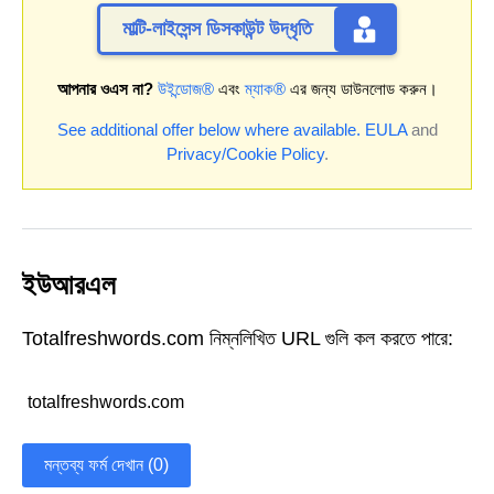
মাল্টি-লাইসেন্স ডিসকাউন্ট উদ্ধৃতি
আপনার ওএস না?
উইন্ডোজ®
এবং
ম্যাক®
এর জন্য ডাউনলোড করুন।
See additional offer below where available.
EULA
and
Privacy/Cookie Policy
.
ইউআরএল
Totalfreshwords.com নিম্নলিখিত URL গুলি কল করতে পারে:
totalfreshwords.com
মন্তব্য ফর্ম দেখান (0)