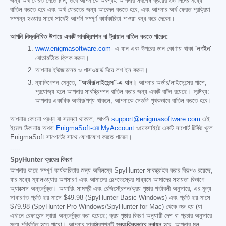
জন্য অর্থ ফেরত পেতে চান, তবে আপনাকে অবশ্যই আপনার সর্বশেষ ক্রয়ের ৩০ দিনের মধ্যে
বাতিল করতে হবে এবং অর্থ ফেরতের জন্য আবেদন করতে হবে, এবং আপনার অর্থ ফেরত প্রক্রিয়া
সম্পন্ন হওয়ার সাথে সাথেই আপনি সম্পূর্ণ কার্যকারিতা পাওয়া বন্ধ করে দেবেন।
আপনি নিম্নলিখিত উপায়ে একটি সাবস্ক্রিপশন বা ট্রায়াল বাতিল করতে পারেন:
www.enigmasoftware.com-
এ যান এবং উপরের ডান কোণায় থাকা
'লগইন'
বোতামটিতে ক্লিক করুন।
আপনার ইউজারনেম ও পাসওয়ার্ড দিয়ে লগ ইন করুন।
ন্যাভিগেশন মেনুতে,
"অর্ডার/লাইসেন্স"-এ যান।
আপনার অর্ডার/লাইসেন্সের পাশে,
প্রযোজ্য হলে আপনার সাবস্ক্রিপশন বাতিল করার জন্য একটি বাটন রয়েছে। দ্রষ্টব্য:
আপনার একাধিক অর্ডার/পণ্য থাকলে, আপনাকে সেগুলি পৃথকভাবে বাতিল করতে হবে।
আপনার কোনো প্রশ্ন বা সমস্যা থাকলে, আপনি
support@enigmasoftware.com
এই
ইমেল ঠিকানায় অথবা
EnigmaSoft-এর MyAccount
ওয়েবসাইটে একটি সাপোর্ট টিকিট খুলে
EnigmaSoft সাপোর্টের সাথে যোগাযোগ করতে পারেন।
-----
SpyHunter ক্রয়ের বিবরণ
আপনার কাছে সম্পূর্ণ কার্যকারিতার জন্য অবিলম্বে SpyHunter সাবস্ক্রাইব করার বিকল্পও রয়েছে,
যার মধ্যে ম্যালওয়্যার অপসারণ এবং আমাদের হেল্পডেস্কের মাধ্যমে আমাদের সহায়তা বিভাগে
অ্যাক্সেস অন্তর্ভুক্ত। অফারিং সামগ্রী এবং রেজিস্ট্রেশন/ক্রয় পৃষ্ঠার শর্তাবলী অনুসারে, এর মূল্য
সাধারণত প্রতি ছয় মাসে
$49.98
(SpyHunter Basic Windows) এবং প্রতি ছয় মাসে
$79.98
(SpyHunter Pro Windows/SpyHunter for Mac) থেকে শুরু হয় (যা
এখানে রেফারেন্স দ্বারা অন্তর্ভুক্ত করা হয়েছে; ক্রয় পৃষ্ঠার বিবরণ অনুযায়ী দেশ বা প্রচার অনুসারে
মূল্য পরিবর্তিত হতে পারে)। আপনার সাবস্ক্রিপশনটি
স্বয়ংক্রিয়ভাবে নবায়ন
হবে, আপনার মূল