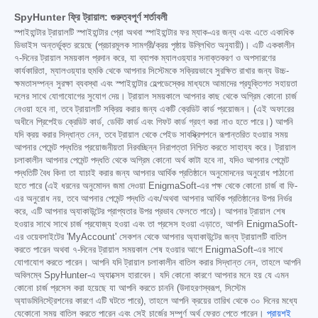
SpyHunter ফ্রি ট্রায়াল: গুরুত্বপূর্ণ শর্তাবলী
স্পাইহান্টার ট্রায়ালটি স্পাইহান্টার প্রো অথবা স্পাইহান্টার ফর ম্যাক-এর জন্য এবং এতে একাধিক
ডিভাইস অন্তর্ভুক্ত রয়েছে (প্রচারমূলক সামগ্রী/ক্রয় পৃষ্ঠায় উল্লিখিত অনুযায়ী)। এটি এককালীন
৭-দিনের ট্রায়াল সময়কাল প্রদান করে, যা ব্যাপক ম্যালওয়্যার সনাক্তকরণ ও অপসারণের
কার্যকারিতা, ম্যালওয়্যার হুমকি থেকে আপনার সিস্টেমকে সক্রিয়ভাবে সুরক্ষিত রাখার জন্য উচ্চ-
ক্ষমতাসম্পন্ন সুরক্ষা ব্যবস্থা এবং স্পাইহান্টার হেল্পডেস্কের মাধ্যমে আমাদের প্রযুক্তিগত সহায়তা
দলের সাথে যোগাযোগের সুযোগ দেয়। ট্রায়াল সময়কালে আপনার কাছ থেকে অগ্রিম কোনো চার্জ
নেওয়া হবে না, তবে ট্রায়ালটি সক্রিয় করার জন্য একটি ক্রেডিট কার্ড প্রয়োজন। (এই অফারের
অধীনে প্রিপেইড ক্রেডিট কার্ড, ডেবিট কার্ড এবং গিফট কার্ড গ্রহণ করা নাও হতে পারে।) আপনি
যদি ক্রয় করার সিদ্ধান্ত নেন, তবে ট্রায়াল থেকে পেইড সাবস্ক্রিপশনে রূপান্তরিত হওয়ার সময়
আপনার পেমেন্ট পদ্ধতির প্রয়োজনীয়তা নিরবচ্ছিন্ন নিরাপত্তা নিশ্চিত করতে সাহায্য করে। ট্রায়াল
চলাকালীন আপনার পেমেন্ট পদ্ধতি থেকে অগ্রিম কোনো অর্থ কাটা হবে না, যদিও আপনার পেমেন্ট
পদ্ধতিটি বৈধ কিনা তা যাচাই করার জন্য আপনার আর্থিক প্রতিষ্ঠানে অনুমোদনের অনুরোধ পাঠানো
হতে পারে (এই ধরনের অনুমোদন জমা দেওয়া EnigmaSoft-এর পক্ষ থেকে কোনো চার্জ বা ফি-
এর অনুরোধ নয়, তবে আপনার পেমেন্ট পদ্ধতি এবং/অথবা আপনার আর্থিক প্রতিষ্ঠানের উপর নির্ভর
করে, এটি আপনার অ্যাকাউন্টের প্রাপ্যতার উপর প্রভাব ফেলতে পারে)। আপনার ট্রায়াল শেষ
হওয়ার সাথে সাথে চার্জ প্রযোজ্য হওয়া এবং তা প্রসেস হওয়া এড়াতে, আপনি EnigmaSoft-
এর ওয়েবসাইটের 'MyAccount' সেকশন থেকে আপনার অ্যাকাউন্টের জন্য ট্রায়ালটি বাতিল
করতে পারেন অথবা ৭-দিনের ট্রায়াল সময়কাল শেষ হওয়ার আগে EnigmaSoft-এর সাথে
যোগাযোগ করতে পারেন। আপনি যদি ট্রায়াল চলাকালীন বাতিল করার সিদ্ধান্ত নেন, তাহলে আপনি
অবিলম্বে SpyHunter-এ অ্যাক্সেস হারাবেন। যদি কোনো কারণে আপনার মনে হয় যে এমন
কোনো চার্জ প্রসেস করা হয়েছে যা আপনি করতে চাননি (উদাহরণস্বরূপ, সিস্টেম
অ্যাডমিনিস্ট্রেশনের কারণে এটি ঘটতে পারে), তাহলে আপনি ক্রয়ের তারিখ থেকে ৩০ দিনের মধ্যে
যেকোনো সময় বাতিল করতে পারেন এবং সেই চার্জের সম্পূর্ণ অর্থ ফেরত পেতে পারেন।
প্রায়শই