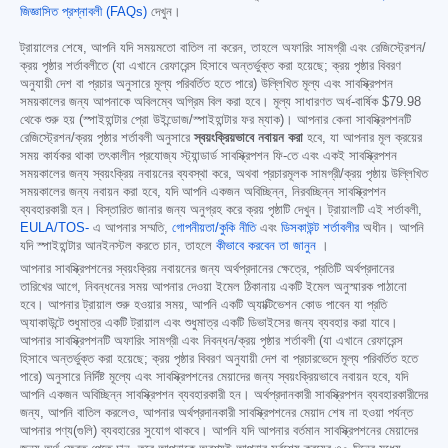
জিজ্ঞাসিত প্রশ্নাবলী (FAQs)
দেখুন।
ট্রায়ালের শেষে, আপনি যদি সময়মতো বাতিল না করেন, তাহলে অফারিং সামগ্রী এবং রেজিস্ট্রেশন/
ক্রয় পৃষ্ঠার শর্তাবলীতে (যা এখানে রেফারেন্স হিসাবে অন্তর্ভুক্ত করা হয়েছে; ক্রয় পৃষ্ঠার বিবরণ
অনুযায়ী দেশ বা প্রচার অনুসারে মূল্য পরিবর্তিত হতে পারে) উল্লিখিত মূল্য এবং সাবস্ক্রিপশন
সময়কালের জন্য আপনাকে অবিলম্বে অগ্রিম বিল করা হবে। মূল্য সাধারণত অর্ধ-বার্ষিক
$79.98
থেকে শুরু হয় (স্পাইহান্টার প্রো উইন্ডোজ/স্পাইহান্টার ফর ম্যাক)। আপনার কেনা সাবস্ক্রিপশনটি
রেজিস্ট্রেশন/ক্রয় পৃষ্ঠার শর্তাবলী অনুসারে
স্বয়ংক্রিয়ভাবে নবায়ন করা
হবে, যা আপনার মূল ক্রয়ের
সময় কার্যকর থাকা তৎকালীন প্রযোজ্য স্ট্যান্ডার্ড সাবস্ক্রিপশন ফি-তে এবং একই সাবস্ক্রিপশন
সময়কালের জন্য স্বয়ংক্রিয় নবায়নের ব্যবস্থা করে, অথবা প্রচারমূলক সামগ্রী/ক্রয় পৃষ্ঠায় উল্লিখিত
সময়কালের জন্য নবায়ন করা হবে, যদি আপনি একজন অবিচ্ছিন্ন, নিরবচ্ছিন্ন সাবস্ক্রিপশন
ব্যবহারকারী হন। বিস্তারিত জানার জন্য অনুগ্রহ করে ক্রয় পৃষ্ঠাটি দেখুন। ট্রায়ালটি এই শর্তাবলী,
EULA/TOS-
এ আপনার সম্মতি,
গোপনীয়তা/কুকি নীতি
এবং
ডিসকাউন্ট শর্তাবলীর
অধীন। আপনি
যদি স্পাইহান্টার আনইনস্টল করতে চান, তাহলে
কীভাবে করবেন তা জানুন
।
আপনার সাবস্ক্রিপশনের স্বয়ংক্রিয় নবায়নের জন্য অর্থপ্রদানের ক্ষেত্রে, প্রতিটি অর্থপ্রদানের
তারিখের আগে, নিবন্ধনের সময় আপনার দেওয়া ইমেল ঠিকানায় একটি ইমেল অনুস্মারক পাঠানো
হবে। আপনার ট্রায়াল শুরু হওয়ার সময়, আপনি একটি অ্যাক্টিভেশন কোড পাবেন যা প্রতি
অ্যাকাউন্টে শুধুমাত্র একটি ট্রায়াল এবং শুধুমাত্র একটি ডিভাইসের জন্য ব্যবহার করা যাবে।
আপনার সাবস্ক্রিপশনটি অফারিং সামগ্রী এবং নিবন্ধন/ক্রয় পৃষ্ঠার শর্তাবলী (যা এখানে রেফারেন্স
হিসাবে অন্তর্ভুক্ত করা হয়েছে; ক্রয় পৃষ্ঠার বিবরণ অনুযায়ী দেশ বা প্রচারভেদে মূল্য পরিবর্তিত হতে
পারে) অনুসারে নির্দিষ্ট মূল্যে এবং সাবস্ক্রিপশনের মেয়াদের জন্য স্বয়ংক্রিয়ভাবে নবায়ন হবে, যদি
আপনি একজন অবিচ্ছিন্ন সাবস্ক্রিপশন ব্যবহারকারী হন। অর্থপ্রদানকারী সাবস্ক্রিপশন ব্যবহারকারীদের
জন্য, আপনি বাতিল করলেও, আপনার অর্থপ্রদানকারী সাবস্ক্রিপশনের মেয়াদ শেষ না হওয়া পর্যন্ত
আপনার পণ্য(গুলি) ব্যবহারের সুযোগ থাকবে। আপনি যদি আপনার বর্তমান সাবস্ক্রিপশনের মেয়াদের