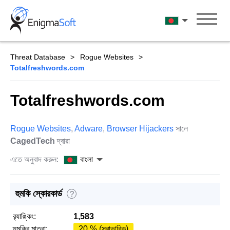
Skip
to
বাংলা
content
Threat Database
Rogue Websites
Totalfreshwords.com
Totalfreshwords.com
Rogue Websites
,
Adware
,
Browser Hijackers
সালে
CagedTech
দ্বারা
এতে অনুবাদ করুন:
বাংলা
হুমকি স্কোরকার্ড
?
র‌্যাঙ্কিং:
1,583
হুমকির মাত্রা:
20 % (স্বাভাবিক)