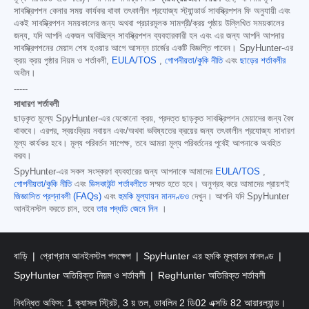
সাবস্ক্রিপশন কেনার সময় কার্যকর থাকা তৎকালীন প্রযোজ্য স্ট্যান্ডার্ড সাবস্ক্রিপশন ফি অনুযায়ী এবং
একই সাবস্ক্রিপশন সময়কালের জন্য অথবা প্রচারমূলক সামগ্রী/ক্রয় পৃষ্ঠায় উল্লিখিত সময়কালের
জন্য, যদি আপনি একজন অবিচ্ছিন্ন সাবস্ক্রিপশন ব্যবহারকারী হন এবং এর জন্য আপনি আপনার
সাবস্ক্রিপশনের মেয়াদ শেষ হওয়ার আগে আসন্ন চার্জের একটি বিজ্ঞপ্তি পাবেন। SpyHunter-এর
ক্রয় ক্রয় পৃষ্ঠার নিয়ম ও শর্তাবলী,
EULA/TOS
,
গোপনীয়তা/কুকি নীতি
এবং
ছাড়ের শর্তাবলীর
অধীন।
-----
সাধারণ শর্তাবলী
ছাড়কৃত মূল্যে SpyHunter-এর যেকোনো ক্রয়, প্রদত্ত ছাড়কৃত সাবস্ক্রিপশন মেয়াদের জন্য বৈধ
থাকবে। এরপর, স্বয়ংক্রিয় নবায়ন এবং/অথবা ভবিষ্যতের ক্রয়ের জন্য তৎকালীন প্রযোজ্য সাধারণ
মূল্য কার্যকর হবে। মূল্য পরিবর্তন সাপেক্ষ, তবে আমরা মূল্য পরিবর্তনের পূর্বেই আপনাকে অবহিত
করব।
SpyHunter-এর সকল সংস্করণ ব্যবহারের জন্য আপনাকে আমাদের
EULA/TOS
,
গোপনীয়তা/কুকি নীতি
এবং
ডিসকাউন্ট শর্তাবলীতে
সম্মত হতে হবে। অনুগ্রহ করে আমাদের প্রায়শই
জিজ্ঞাসিত প্রশ্নাবলী (FAQs)
এবং
হুমকি মূল্যায়ন মানদণ্ডও
দেখুন। আপনি যদি SpyHunter
আনইনস্টল করতে চান, তবে
তার পদ্ধতি জেনে নিন
।
বাড়ি
প্রোগ্রাম আনইনস্টল পদক্ষেপ
SpyHunter এর হুমকি মূল্যায়ন মানদণ্ড
SpyHunter অতিরিক্ত নিয়ম ও শর্তাবলী
RegHunter অতিরিক্ত শর্তাবলী
নিবন্ধিত অফিস: 1 ক্যাসল স্ট্রিট, 3 য় তল, ডাবলিন 2 ডি02 এক্সডি 82 আয়ারল্যান্ড।