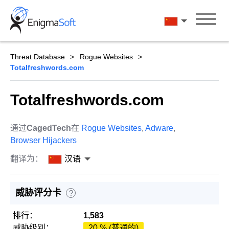
Skip
to
汉语
content
Threat Database
Rogue Websites
Totalfreshwords.com
Totalfreshwords.com
通过
CagedTech
在
Rogue Websites
,
Adware
,
Browser Hijackers
翻译为：
汉语
威胁评分卡
?
排行：
1,583
威胁级别：
20 % (普通的)