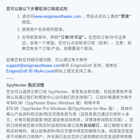
您可以按以下步骤取消订阅或试用：
请访问
www.enigmasoftware.com
，然后点击右上角的
“登录”
按钮。
使用用户名和密码登录。
在导航菜单中，转到
“订单/许可证”。
在您的订单/许可证旁
边，会有一个按钮，您可以点击取消订阅（如有）。注意：如
果您有多个订单/产品，则需要逐个取消。
如果您有任何疑问或问题，可以通过电子邮件
support@enigmasoftware.com
联系 EnigmaSoft 支持，或者在
EnigmaSoft 的 MyAccount
网站上提交支持工单。
------
SpyHunter 购买详情
您也可以选择立即订阅 SpyHunter，享受其全部功能，包括恶意软件清
除以及通过我们的帮助中心访问我们的支持部门。订阅价格通常为每半
年
$49.98
（SpyHunter Basic Windows 版）和每半年
$79.98
（SpyHunter Pro Windows 版/SpyHunter for Mac 版），具体价
格以产品资料和注册/购买页面条款为准（这些条款已通过引用并入本
文；价格可能因国家/地区或促销活动而异，详情请参阅购买页面）。您
的订阅将按您首次购买时适用的标准订阅费
自动续订
，续订期限与首次
购买时相同，或以促销资料/购买页面中规定的期限为准。前提是您是连
续不间断的订阅用户，并且我们会在您的订阅到期前向您发送即将到期