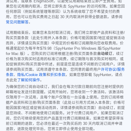
消试用，或联系 EnigmaSoft，以避免试用期结束后立即产生费用。如
果您在试用期内取消，您将立即失去 SpyHunter 的访问权限。如果您因
任何原因（例如系统管理等原因）认为系统收取了您不希望支付的费
用，您也可以在购买费用之日起 30 天内取消并获得全额退款。请参阅
常见问题解答
。
试用期结束后，如果您未及时取消订阅，我们将立即按产品资料和注册/
购买页面条款（此处引用并入本条款；价格可能因国家/地区或促销活动
而异，详情请见购买页面）中规定的价格和订阅期限向您收取费用。价
格通常起价为每半年
$79.98
（SpyHunter Pro Windows 版/SpyHunter
for Mac 版）。您购买的订阅将根据注册/购买页面条款
自动续订
，续订
价格为首次购买时适用的标准订阅费，续订期限与首次购买时相同，或
如促销资料/购买页面中所述，前提是您是连续不间断的订阅用户。详情
请参阅购买页面。试用须遵守本条款、您同意的最终用户
许可协议/服务
条款
、
隐私/Cookie 政策
和
折扣条款
。如果您想卸载 SpyHunter，请点
击此处
了解如何操作
。
为确保您的订阅自动续订，我们会在每次付款日期前向您注册时提供的
邮箱地址发送付款提醒。试用开始时，您将收到一个激活码，该激活码
仅限用于一次试用，且每个账户仅限在一台设备上使用。您的订阅将根
据产品资料和注册/购买页面条款（此处以引用方式纳入本条款；价格可
能因国家/地区或促销活动而异，详情请参阅购买页面）自动续订，前提
是您持续、不间断地使用订阅服务。对于付费订阅用户，如果您取消订
阅，您仍可继续使用您的产品直至付费订阅期结束。如果您希望获得当
前订阅期的退款，您必须在最近一次购买后的 30 天内取消订阅并申请
退款，退款处理完毕后，您将立即停止使用全部功能。