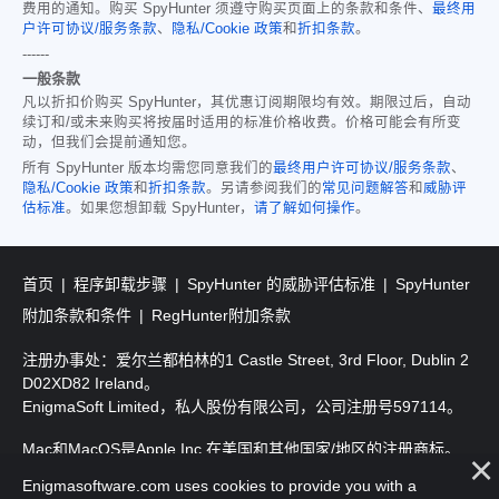
费用的通知。购买 SpyHunter 须遵守购买页面上的条款和条件、
最终用
户许可协议/服务条款
、
隐私/Cookie 政策
和
折扣条款
。
------
一般条款
凡以折扣价购买 SpyHunter，其优惠订阅期限均有效。期限过后，自动
续订和/或未来购买将按届时适用的标准价格收费。价格可能会有所变
动，但我们会提前通知您。
所有 SpyHunter 版本均需您同意我们的
最终用户许可协议/服务条款
、
隐私/Cookie 政策
和
折扣条款
。另请参阅我们的
常见问题解答
和
威胁评
估标准
。如果您想卸载 SpyHunter，
请了解如何操作
。
首页
程序卸载步骤
SpyHunter 的威胁评估标准
SpyHunter
附加条款和条件
RegHunter附加条款
注册办事处：爱尔兰都柏林的1 Castle Street, 3rd Floor, Dublin 2
D02XD82 Ireland。
EnigmaSoft Limited，私人股份有限公司，公司注册号597114。
Mac和MacOS是Apple Inc.在美国和其他国家/地区的注册商标。
Enigmasoftware.com uses cookies to provide you with a
版权所有2016-2026。EnigmaSoft Ltd. 保留所有权利。