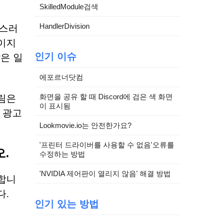
SkilledModule검색
HandlerDivision
심스러
이지
인기 이슈
은 일
에포르너닷컴
화면을 공유 할 때 Discord에 검은 색 화면
림은
이 표시됨
 광고
Lookmovie.io는 안전한가요?
'프린터 드라이버를 사용할 수 없음'오류를
.
수정하는 방법
'NVIDIA 제어판이 열리지 않음' 해결 방법
합니
다.
인기 있는 방법