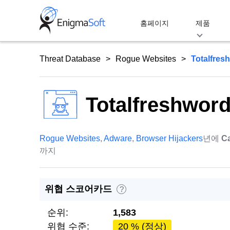
Skip
to
홈페이지
제품
content
Threat Database
Rogue Websites
Totalfres
Totalfreshwor
Rogue Websites
,
Adware
,
Browser Hijackers
년에
C
까지
위협 스코어카드
?
순위:
1,583
위협 수준:
20 % (정상)