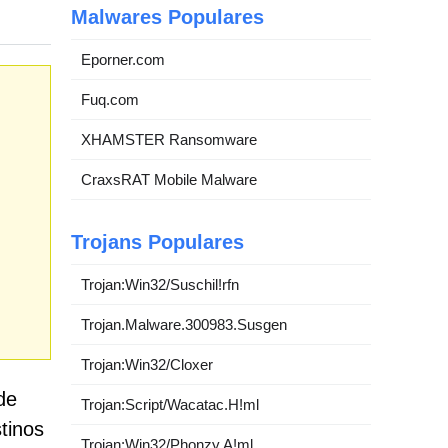
Malwares Populares
Eporner.com
Fuq.com
XHAMSTER Ransomware
CraxsRAT Mobile Malware
Trojans Populares
Trojan:Win32/Suschil!rfn
Trojan.Malware.300983.Susgen
Trojan:Win32/Cloxer
de
Trojan:Script/Wacatac.H!ml
tinos
Trojan:Win32/Phonzy.A!ml