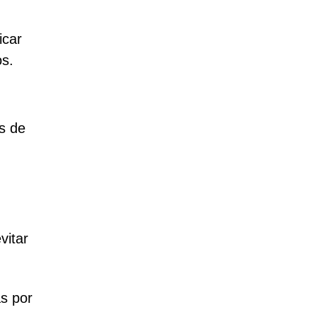
icar
os.
s de
vitar
s por