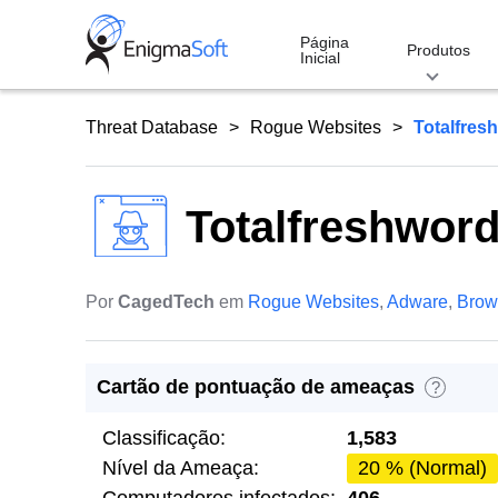
Skip
to
Página
Produtos
Inicial
content
Threat Database
Rogue Websites
Totalfres
Totalfreshwor
Por
CagedTech
em
Rogue Websites
,
Adware
,
Brow
Cartão de pontuação de ameaças
?
Classificação:
1,583
Nível da Ameaça:
20 % (Normal)