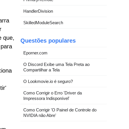
HandlerDivision
arra
SkilledModuleSearch
r
e que,
Questões populares
 para
Eporner.com
O Discord Exibe uma Tela Preta ao
Compartilhar a Tela
ciona
O Lookmovie.io é seguro?
ir'
Como Corrigir o Erro 'Driver da
Impressora Indisponível'
Como Corrigir 'O Painel de Controle do
NVIDIA não Abre'