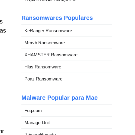
Ransomwares Populares
s
nas
KeRanger Ransomware
Mmvb Ransomware
XHAMSTER Ransomware
Hlas Ransomware
Poaz Ransomware
Malware Popular para Mac
Fuq.com
ManagerUnit
ir
PrimaryRemote