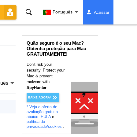
Buscar
Português
Acessar
Quão seguro é o seu Mac?
Obtenha proteção para Mac
GRATUITAMENTE!
Don't risk your
security. Protect your
Mac & prevent
malware with
guês
SpyHunter
.
BAIXE AGORA*
* Veja a oferta de
avaliação gratuita
abaixo.
EULA
e
política de
privacidade/cookies
.