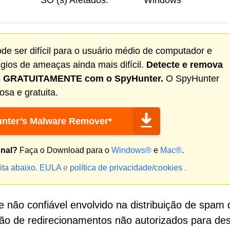
SO (s) Afetados:
Windows
 ser difícil para o usuário médio de computador e
ios de ameaças ainda mais difícil.
Detecte e remova
s GRATUITAMENTE com o SpyHunter.
O SpyHunter
sa e gratuita.
nter’s Malware Remover*
onal?
Faça o Download para o
Windows®
e
Mac®
.
ita abaixo.
EULA
e
política de privacidade/cookies
.
 não confiável envolvido na distribuição de spam 
ção de redirecionamentos não autorizados para des