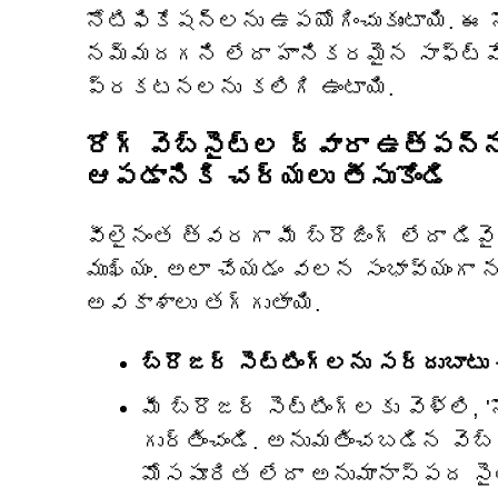
నోటిఫికేషన్‌లను ఉపయోగించుకుంటాయి. ఈ న
నమ్మదగని లేదా హానికరమైన సాఫ్ట్‌వేర్
ప్రకటనలను కలిగి ఉంటాయి.
రోగ్ వెబ్‌సైట్‌ల ద్వారా ఉత్పన
ఆపడానికి చర్యలు తీసుకోండి
వీలైనంత త్వరగా మీ బ్రౌజింగ్ లేదా డివైజ
ముఖ్యం. అలా చేయడం వలన సంభావ్యంగా 
అవకాశాలు తగ్గుతాయి.
బ్రౌజర్ సెట్టింగ్‌లను సర్దుబాటు 
మీ బ్రౌజర్ సెట్టింగ్‌లకు వెళ్లి, 'న
గుర్తించండి. అనుమతించబడిన వెబ్‌
మోసపూరిత లేదా అనుమానాస్పద సైట