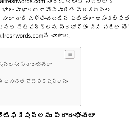
talfreshwords.com మరియు ఇలాంటి పేజీలలోకి
న భాగం సాధారణంగా మోసపూరిత ప్రకటనల
ల ద్వారా దారి మళ్లించబడిన ఫలితంగా అసంకల్పిత
టనల నెట్‌వర్క్‌లను ప్రభావితం చేసే పేజీల య
reshwords.comని చూశారు.
షన్‌లను ప్రారంభించేలా
ే అవాంఛిత నోటిఫికేషన్‌లను
ోటిఫికేషన్‌లను ప్రారంభించేలా