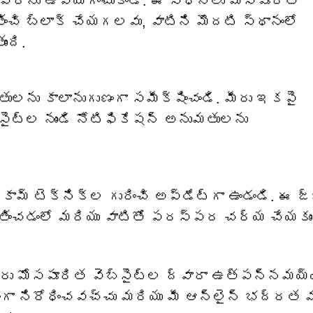
వేర్‌ను ఉపయోగించుకోండి. ఈ సాధనాలు మోసపూరిత
తించి బ్లాక్ చేయగలవు, వాటిని మొదటి స్థానంలో
ంది.
తులను కాలానుగుణంగా సమీక్షించండి. మీరు ఇకపై
సైట్‌ల నుండి నోటిఫికేషన్ అనుమతులను
కామ్ టెక్నిక్‌ల గురించి అప్‌డేట్‌గా ఉండండి. ఈ జ్
ర్తించడంలో మరియు వాటితో పరస్పర చర్య చేయకుం
రు మోసపూరిత వెబ్‌సైట్‌ల ద్వారా ఉత్పన్నమయ్
గా నిరోధించవచ్చు మరియు మీ ఆన్‌లైన్ భద్రత 