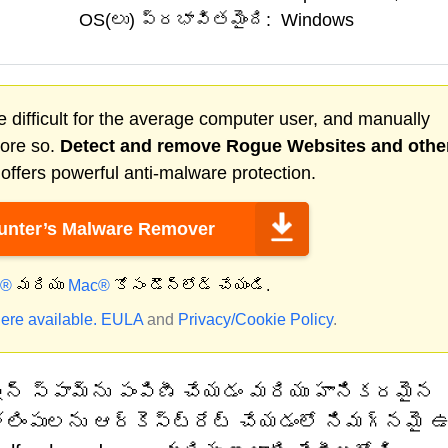
OS(లు) ప్రభావితమైంది:
Windows
 difficult for the average computer user, and manually
more so.
Detect and remove
Rogue Websites
and othe
ffers powerful anti-malware protection.
nter’s Malware Remover
్®
మరియు
Mac®
కోసం డౌన్‌లోడ్ చేయండి.
ere available.
EULA
and
Privacy/Cookie Policy
.
ేషన్ స్పామ్‌ను పంపిణీ చేయడం మరియు హానికరమైన
లింపులను ఆర్కెస్ట్రేట్ చేయడంలో నిమగ్నమై 