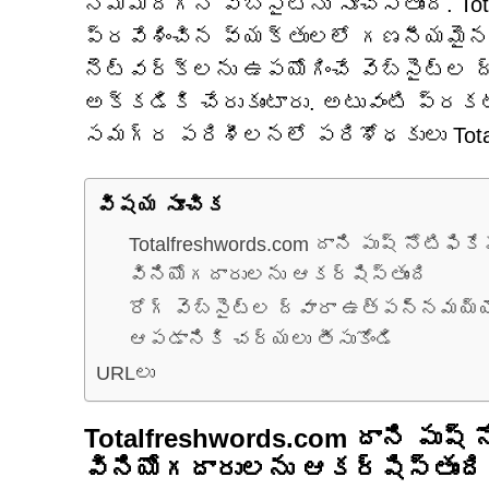
నమ్మదగని వెబ్‌సైట్‌ను సూచిస్తుంది. To
ప్రవేశించిన వ్యక్తులలో గణనీయమై
నెట్‌వర్క్‌లను ఉపయోగించే వెబ్‌సైట్‌
అక్కడికి చేరుకుంటారు. అటువంటి ప్రక
సమగ్ర పరిశీలనలో పరిశోధకులు Totalf
విషయ సూచిక
Totalfreshwords.com దాని పుష్ నోటిఫికే
వినియోగదారులను ఆకర్షిస్తుంది
రోగ్ వెబ్‌సైట్‌ల ద్వారా ఉత్పన్నమయ్య
ఆపడానికి చర్యలు తీసుకోండి
URLలు
Totalfreshwords.com దాని పుష్ న
వినియోగదారులను ఆకర్షిస్తుంది