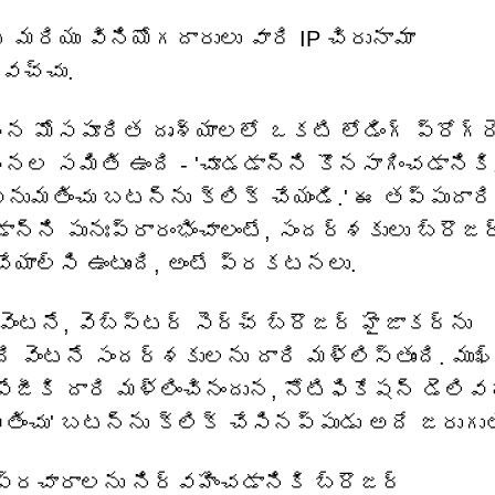
ట్ మరియు వినియోగదారులు వారి IP చిరునామా
డవచ్చు.
ంచిన మోసపూరిత దృశ్యాలలో ఒకటి లోడింగ్ ప్రోగ్ర
సూచనల సమితి ఉంది - 'చూడడాన్ని కొనసాగించడానికి
అనుమతించు బటన్‌ను క్లిక్ చేయండి.' ఈ తప్పుదారి
డాన్ని పునఃప్రారంభించాలంటే, సందర్శకులు బ్రౌజర
చేయాల్సి ఉంటుంది, అంటే ప్రకటనలు.
ెంటనే, వెబ్‌స్టర్ సెర్చ్ బ్రౌజర్ హైజాకర్‌ను
 వెంటనే సందర్శకులను దారి మళ్లిస్తుంది. ముఖ్
ేజీకి దారి మళ్లించినందున, నోటిఫికేషన్ డెలివ
తించు' బటన్‌ను క్లిక్ చేసినప్పుడు అదే జరుగుతు
ప్రచారాలను నిర్వహించడానికి బ్రౌజర్