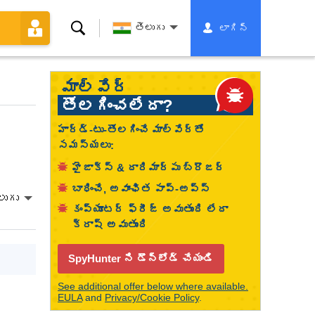
శోధన
తెలుగు
లాగిన్
మాల్వేర్
తొలగించలేదా?
హార్డ్-టు-తొలగించే మాల్వేర్తో
సమస్యలు:
హైజాక్స్ & దారిమార్పు బ్రౌజర్
బాధించే, అవాంఛిత పాప్-అప్స్
లుగు
కంప్యూటర్ ఫ్రీజ్ అవుతుంది లేదా
క్రాష్ అవుతుంది
SpyHunter ని డౌన్‌లోడ్ చేయండి
See additional offer below where available.
EULA
and
Privacy/Cookie Policy
.