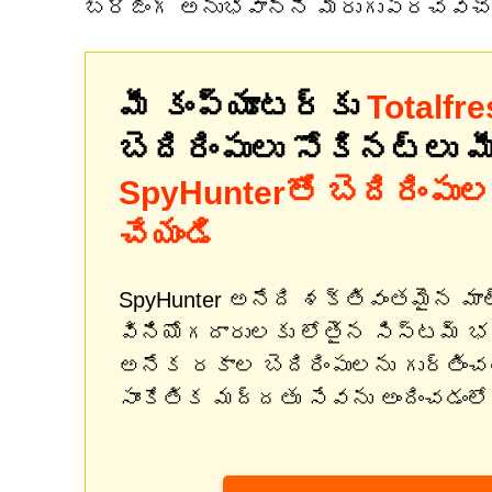
బ్రౌజింగ్ అనుభవాన్ని మెరుగుపరచవచ్
మీ కంప్యూటర్‌కు
Totalfr
బెదిరింపులు సోకినట్లు 
SpyHunterతో బెదిరింపుల 
చేయండి
SpyHunter అనేది శక్తివంతమైన మా
వినియోగదారులకు లోతైన సిస్టమ్ 
అనేక రకాల బెదిరింపులను గుర్తిం
సాంకేతిక మద్దతు సేవను అందించడంలో