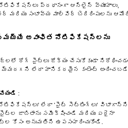
ోటిఫికేషన్‌లు ప్రధానంగా ఆన్‌లైన్ వ్యూహాలు,
 మరియు సంభావ్య మాల్వేర్ బెదిరింపులను ఆమోది
్నమయ్యే అవాంఛిత నోటిఫికేషన్‌లను
్‌లలో రోగ్ సైట్‌లు జోక్యం చేసుకోకుండా నిరోధించడం
నమ్మదగని లేదా హానికరమైన కంటెంట్ అందించబడ
చేయండి
:
ోటిఫికేషన్‌లు' లేదా 'సైట్ సెట్టింగ్‌లు' విభాగాన్న
సైట్‌ల జాబితాను సమీక్షించండి మరియు ఏదైనా
్‌ల కోసం అనుమతిని ఉపసంహరించుకోండి.