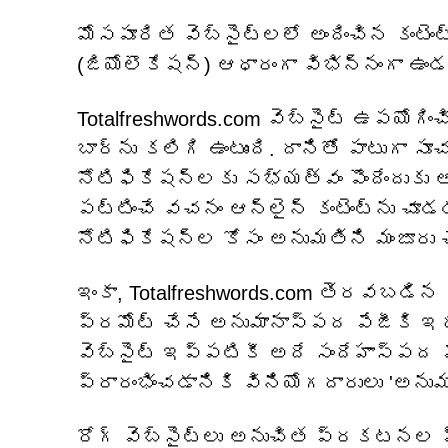
మోసపూరిత వెబ్‌సైట్‌లలో అందించిన కంటెం
(జియోలొకేషన్) ఆధారంగా విభిన్నంగా ఉం
Totalfreshwords.com వెబ్‌సైట్ ఉపయోగి
బార్‌ను కలిగి ఉంటుంది. దానితో పాటుగా 
నోటిఫికేషన్‌లకు సభ్యత్వం పొందేందుకు 
పట్టించే వచనం ఆన్‌లైన్ కంటెంట్‌ను చూడ
నోటిఫికేషన్‌ల కోసం అనుమతిని మంజూరు 
ఇంకా, Totalfreshwords.com తెరవబడిన వ
ప్రమోట్ చేసే అనుమానాస్పద పేజీకి ఇది
వెబ్‌సైట్ ఇప్పటికీ అదే సందేహాస్పద ప
ప్రారంభించడానికి వినియోగదారులు 'అనుమ
రోగ్ వెబ్‌సైట్‌లు అనుచిత ప్రకటనల 