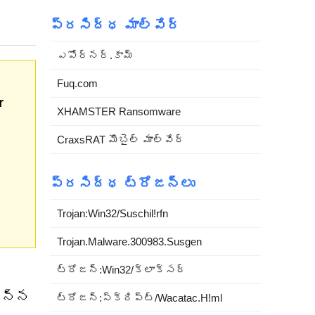
ప్రసిద్ధ మాల్వేర్
ఎపోర్నర్.కామ్
Fuq.com
r
XHAMSTER Ransomware
CraxsRAT మొబైల్ మాల్వేర్
ప్రసిద్ధ ట్రోజన్లు
Trojan:Win32/Suschil!rfn
Trojan.Malware.300983.Susgen
ట్రోజన్:Win32/క్లాక్సర్
ఉన్న
ట్రోజన్:స్క్రిప్ట్/Wacatac.H!ml