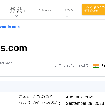
బహుళ-లైసెన్స్
మాల్వేర్
మద్దతు
కంపెనీ
తగ్గింపులు
పరిశోధన
hwords.com
ds.com
edTech
దీనికి అనువదించండి:
తె
మొదట కనిపించింది:
August 7, 2023
ఆఖరి సారిగా చూచింది:
September 29, 2023