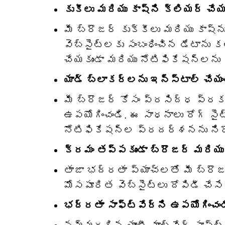
కుకీలు మరియు కాష్‌ని క్లియర్ చేయ
మీ బ్రౌజర్ కుక్కీలు మరియు కాష్‌
వెబ్‌సైట్‌లకు సంబంధించిన డేటాను
చేయకుండా మరియు నోటిఫికేషన్‌లను 
యాడ్ బ్లాకర్లను ఇన్‌స్టాల్ చేయం
మీ బ్రౌజర్ కోసం ప్రసిద్ధ ప్రక
ఉపయోగించండి. ఈ సాధనాలు రోగ్ స
నోటిఫికేషన్‌ల ప్రదర్శనను ని
క్రమం తప్పకుండా బ్రౌజర్ మరియు 
తాజా భద్రతా ప్యాచ్‌లతో మీ బ్రౌజ
మోసపూరిత వెబ్‌సైట్‌లు దోపిడీ చే
భద్రతా సాఫ్ట్‌వేర్‌ని ఉపయోగించం