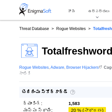
Skip
to
హోమ్
ఉత్పత్తులు
content
Threat Database
Rogue Websites
Totalfres
Totalfreshwor
Rogue Websites
,
Adware
,
Browser Hijackers
లో
Cag
నాటికి
బెదిరింపు స్కోర్‌కార్డ్
?
ర్యాంకింగ్:
1,583
ముప్పు స్థాయి:
20 % (సాధారణ)