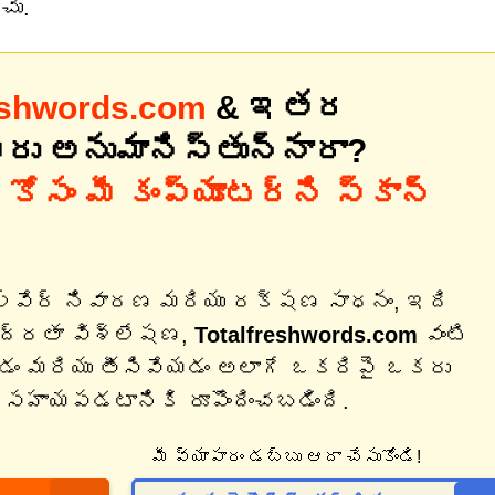
చు.
eshwords.com
& ఇతర
మీరు అనుమానిస్తున్నారా?
కోసం మీ కంప్యూటర్‌ని స్కాన్
ల్వేర్ నివారణ మరియు రక్షణ సాధనం, ఇది
భద్రతా విశ్లేషణ,
Totalfreshwords.com
వంటి
చడం మరియు తీసివేయడం అలాగే ఒకరిపై ఒకరు
 సహాయపడటానికి రూపొందించబడింది.
మీ వ్యాపారం డబ్బు ఆదా చేసుకోండి!