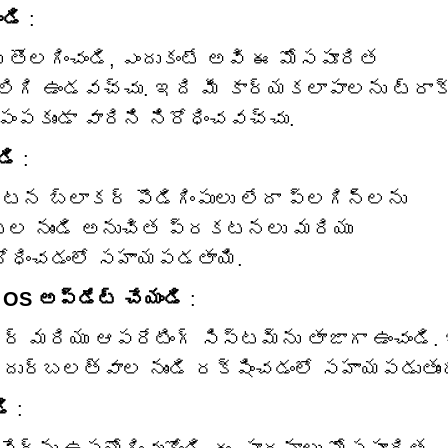
ండి
:
ను తొలగించండి, ఎందుకంటే అవి ఈ మోసపూరిత
 కలిగి ఉండవచ్చు. ఇది మీ కార్యకలాపాలను ట్రాక
పంపకుండా వారిని నిరోధించవచ్చు.
డి
:
టన బ్లాకర్ పొడిగింపులు లేదా ప్లగిన్‌లను
ైట్‌ల నుండి అనుచిత ప్రకటనలు మరియు
రోధించడంలో సహాయపడతాయి.
OS అప్‌డేట్ చేయండి
:
ర్ మరియు ఆపరేటింగ్ సిస్టమ్‌ను తాజాగా ఉంచండి.
సే దుర్బలత్వాల నుండి రక్షించడంలో సహాయపడుతుంద
డి
: