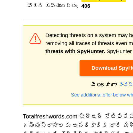
సోకిన కంప్యూటర్లు:
406
Detecting threats on a system may be
removing all traces of threats even 
threats with SpyHunter.
SpyHunter o
Download SpyHu
మీ OS కాదా?
విండోస
See additional offer below wh
Totalfreshwords.com బ్రౌజర్ నోటిఫిక
గమ్యస్థానాలకు అనధికారిక దారి మళ్