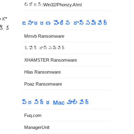
ట్రోజన్:Win32/Phonzy.A!ml
ంగా
జనాదరణ పొందిన రాన్సమ్‌వేర్
ొక్క
Mmvb Ransomware
ఓఫోక్ రాన్సమ్‌వేర్
XHAMSTER Ransomware
Hlas Ransomware
Poaz Ransomware
ప్రసిద్ధ Mac మాల్వేర్
Fuq.com
ManagerUnit