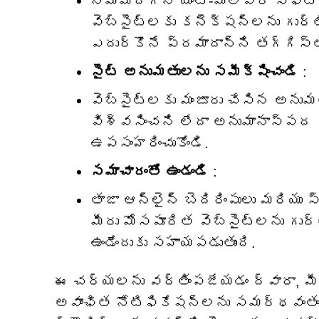
నమ్మదగిన యాంటీ-మాల్వేర్ సాఫ్ట్‌
వెబ్‌సైట్‌లకు కనెక్షన్‌లను గుర్
ఎదుర్కొనే ప్రమాదాన్ని తగ్గిస్తు
సైట్ అనుమతులను సమీక్షించండి
:
వెబ్‌సైట్‌లకు మంజూరు చేసిన అనుమ
విశ్వసించని లేదా అనుమానాస్పద 
ఉపసంహరించుకోండి.
సమాచారంతో ఉండండి
:
తాజా ఆన్‌లైన్ బెదిరింపులు మరియు స్
మీరు మోసపూరిత వెబ్‌సైట్‌లను గు
ఉండేందుకు సహాయపడుతుంది.
ఈ చర్యలను వర్తింపజేయడం ద్వారా, మీ
అవాంఛిత నోటిఫికేషన్‌లను సమర్థవంతం