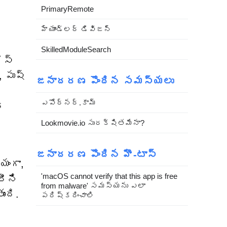
PrimaryRemote
హ్యాండ్లర్ డివిజన్
SkilledModuleSearch
ెస్
, పుష్
జనాదరణ పొందిన సమస్యలు
ఎపోర్నర్.కామ్
్
Lookmovie.io సురక్షితమేనా?
జనాదరణ పొందిన హౌ-టాస్
యంగా,
'macOS cannot verify that this app is free
రీని
from malware' సమస్యను ఎలా
ంది.
పరిష్కరించాలి