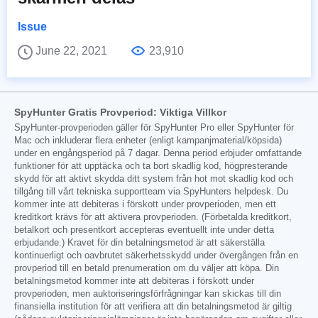
Issue
June 22, 2021
23,910
SpyHunter Gratis Provperiod: Viktiga Villkor
SpyHunter-provperioden gäller för SpyHunter Pro eller SpyHunter för
Mac och inkluderar flera enheter (enligt kampanjmaterial/köpsida)
under en engångsperiod på 7 dagar. Denna period erbjuder omfattande
funktioner för att upptäcka och ta bort skadlig kod, högpresterande
skydd för att aktivt skydda ditt system från hot mot skadlig kod och
tillgång till vårt tekniska supportteam via SpyHunters helpdesk. Du
kommer inte att debiteras i förskott under provperioden, men ett
kreditkort krävs för att aktivera provperioden. (Förbetalda kreditkort,
betalkort och presentkort accepteras eventuellt inte under detta
erbjudande.) Kravet för din betalningsmetod är att säkerställa
kontinuerligt och oavbrutet säkerhetsskydd under övergången från en
provperiod till en betald prenumeration om du väljer att köpa. Din
betalningsmetod kommer inte att debiteras i förskott under
provperioden, men auktoriseringsförfrågningar kan skickas till din
finansiella institution för att verifiera att din betalningsmetod är giltig