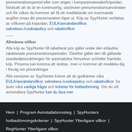
prenumerationsperiod eller som anges i kampanjmaterialet/köpsidan,
förutsatt att du är en kontinuerlig, oavbruten prenumerationsanvändare
och för vilken du kommer att få ett meddelande om kommande
avgifter innan din prenumeration löper ut. Köp av SpyHunter omfattas
av villkoren på köpsidan,
EULA/användarvillkor
,
sekretess-/cookiepolicy
och
rabattvillkor
.
------
Allmänna villkor
Alla köp av SpyHunter till rabatterat pris gäller under den erbjudna
rabatterade prenumerationsperioden. Därefter gäller den då gällande
standardprissättningen för automatiska förnyelser och/eller framtida
köp. Priserna kan komma att ändras, men vi kommer att meddela dig
i förväg om prisändringar.
Alla versioner av SpyHunter kräver att du godkänner våra
EULA/användarvillkor
,
sekretess-/cookiepolicy
och
rabattvillkor
. Se
även våra
vanliga frågor
och
kriterier för hotbedömning
. Om du vill
avinstallera SpyHunter
kan du läsa mer
.
Hem
Program Avinstallationssteg
SpyHunters
hotbedömningskriterier
SpyHunter Ytterligare villkor
RegHunter Ytterligare villkor