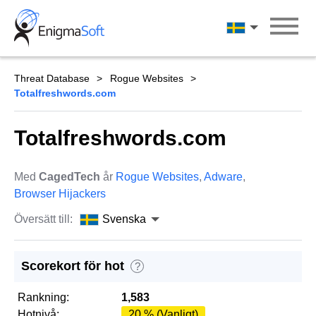
Skip
to
Svenska
content
Threat Database
Rogue Websites
Totalfreshwords.com
Totalfreshwords.com
Med
CagedTech
år
Rogue Websites
,
Adware
,
Browser Hijackers
Översätt till:
Svenska
Scorekort för hot
?
Rankning:
1,583
Hotnivå:
20 % (Vanligt)