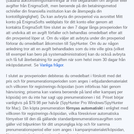
(sådana auktoriseringsinlämningar är inte begäranden om avgifter eller
avgifter från EnigmaSoft, men beroende på din betalningsmetod
och/eller din finansiella institution kan de återspegla din
kontotillgänglighet). Du kan avbryta din provperiod via avsnittet Mitt
konto på EnigmaSofts webbplats för ditt konto eller genom att
kontakta EnigmaSoft före slutet av den 7 dagar långa provperioden för
att undvika att en avgift förfaller och behandlas omedelbart efter att
din provperiod löper ut. Om du väljer att avbryta under din provperiod
förlorar du omedelbart åtkomsten till SpyHunter. Om du av någon
anledning tror att en avgift behandlades som du inte ville göra (vilket
till exempel kan bero på systemadministration) kan du också avbryta
och få full återbetalning för avgiften när som helst inom 30 dagar från
inköpsdatumet. Se
Vanliga frågor
.
I slutet av provperioden debiteras du omedelbart i förskott med det
pris och för prenumerationsperioden som anges i erbjudandematerialet
och villkoren för registrerings-/köpsidan (som införlivas häri genom
hänvisning; priserna kan variera beroende på land eller kampanj per
köpsida) om du inte har sagt upp prenumerationen i tid. Priset börjar
vanligtvis på
$79.98
per halvår (SpyHunter Pro Windows/SpyHunter
för Mac). Din köpta prenumeration
förnyas automatiskt
i enlighet med
villkoren för registrerings-/köpsidan, vilka föreskriver automatiska
förnyelser till den då gällande standardprenumerationsavgiften som
gäller vid tidpunkten för ditt ursprungliga köp och för samma
prenumerationsperiod eller som anges i kampanjmaterialet/köpsidan,