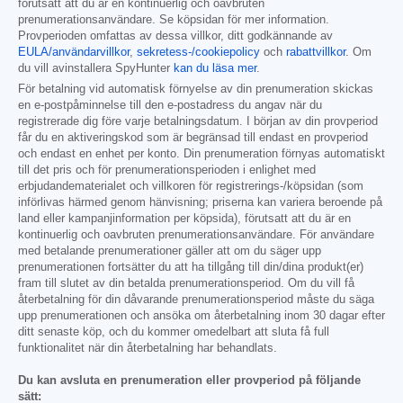
förutsatt att du är en kontinuerlig och oavbruten
prenumerationsanvändare. Se köpsidan för mer information.
Provperioden omfattas av dessa villkor, ditt godkännande av
EULA/användarvillkor
,
sekretess-/cookiepolicy
och
rabattvillkor
. Om
du vill avinstallera SpyHunter
kan du läsa mer
.
För betalning vid automatisk förnyelse av din prenumeration skickas
en e-postpåminnelse till den e-postadress du angav när du
registrerade dig före varje betalningsdatum. I början av din provperiod
får du en aktiveringskod som är begränsad till endast en provperiod
och endast en enhet per konto. Din prenumeration förnyas automatiskt
till det pris och för prenumerationsperioden i enlighet med
erbjudandematerialet och villkoren för registrerings-/köpsidan (som
införlivas härmed genom hänvisning; priserna kan variera beroende på
land eller kampanjinformation per köpsida), förutsatt att du är en
kontinuerlig och oavbruten prenumerationsanvändare. För användare
med betalande prenumerationer gäller att om du säger upp
prenumerationen fortsätter du att ha tillgång till din/dina produkt(er)
fram till slutet av din betalda prenumerationsperiod. Om du vill få
återbetalning för din dåvarande prenumerationsperiod måste du säga
upp prenumerationen och ansöka om återbetalning inom 30 dagar efter
ditt senaste köp, och du kommer omedelbart att sluta få full
funktionalitet när din återbetalning har behandlats.
Du kan avsluta en prenumeration eller provperiod på följande
sätt: