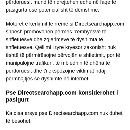
përdoruesit mund të ridrejtohen edhe në faqe të
pasigurta ose potencialisht të dëmshme.
Motorët e kërkimit të rremë si Directsearchapp.com
shpesh promovohen përmes rrëmbyesve të
shfletuesve dhe zgjerimeve të dyshimta të
shfletuesve. Qëllimi i tyre kryesor zakonisht nuk
është të përmirësojnë përvojën e shfletimit, por të
manipulojnë trafikun, të mbledhin të dhëna të
përdoruesit dhe t'i ekspozojnë viktimat ndaj
përmbajtjes së dyshimtë në internet.
Pse Directsearchapp.com konsiderohet i
pasigurt
Ka disa arsye pse Directsearchapp.com nuk duhet
të besohet: