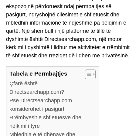
ekspozojnë përdoruesit ndaj përmbajtjes së
pasigurt, ndryshojnë cilësimet e shfletuesit dhe
mbledhin informacione të ndjeshme pa pëlqimin e
qartë. Një shembull i një platforme të tillë të
dyshimtë është Directsearchapp.com, një motor
kërkimi i dyshimtë i lidhur me aktivitetet e rrëmbimit
të shfletuesit dhe rreziqet që lidhen me privatësinë.
Tabela e Përmbajtjes
Çfarë është
Directsearchapp.com?
Pse Directsearchapp.com
konsiderohet i pasigurt
Rrëmbyesit e shfletuesve dhe
ndikimi i tyre
Mbledhja e të dhënave dhe