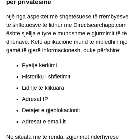
për privatësinë
Një nga aspektet më shqetësuese të rrëmbyesve
të shfletuesve të lidhur me Directsearchapp.com
është sjellja e tyre e mundshme e gjurmimit të të
dhënave. Këto aplikacione mund të mbledhin një
gamë të gjerë informacionesh, duke përfshirë:
Pyetje kërkimi
Historiku i shfletimit
Lidhje të klikuara
Adresat IP
Detajet e gjeolokacionit
Adresat e email-it
Në situata më të rënda, zgjerimet ndërhyrëse