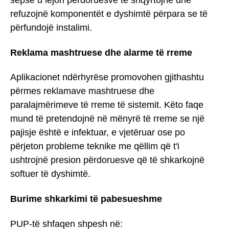
sepse u lejon përdoruesve të shqyrtojnë dhe
refuzojnë komponentët e dyshimtë përpara se të
përfundojë instalimi.
Reklama mashtruese dhe alarme të rreme
Aplikacionet ndërhyrëse promovohen gjithashtu
përmes reklamave mashtruese dhe
paralajmërimeve të rreme të sistemit. Këto faqe
mund të pretendojnë në mënyrë të rreme se një
pajisje është e infektuar, e vjetëruar ose po
përjeton probleme teknike me qëllim që t'i
ushtrojnë presion përdoruesve që të shkarkojnë
softuer të dyshimtë.
Burime shkarkimi të pabesueshme
PUP-të shfaqen shpesh në: