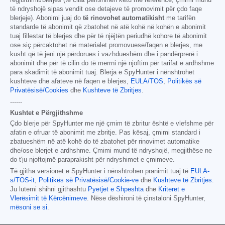
të ndryshojë sipas vendit ose detajeve të promovimit për çdo faqe
blerjeje). Abonimi juaj do
të rinovohet automatikisht
me tarifën
standarde të abonimit që zbatohet në atë kohë në kohën e abonimit
tuaj fillestar të blerjes dhe për të njëjtën periudhë kohore të abonimit
ose siç përcaktohet në materialet promovuese/faqen e blerjes, me
kusht që të jeni një përdorues i vazhdueshëm dhe i pandërprerë i
abonimit dhe për të cilin do të merrni një njoftim për tarifat e ardhshme
para skadimit të abonimit tuaj. Blerja e SpyHunter i nënshtrohet
kushteve dhe afateve në faqen e blerjes,
EULA/TOS
,
Politikës së
Privatësisë/Cookies
dhe
Kushteve të Zbritjes
.
------
Kushtet e Përgjithshme
Çdo blerje për SpyHunter me një çmim të zbritur është e vlefshme për
afatin e ofruar të abonimit me zbritje. Pas kësaj, çmimi standard i
zbatueshëm në atë kohë do të zbatohet për rinovimet automatike
dhe/ose blerjet e ardhshme. Çmimi mund të ndryshojë, megjithëse ne
do t'ju njoftojmë paraprakisht për ndryshimet e çmimeve.
Të gjitha versionet e SpyHunter i nënshtrohen pranimit tuaj të
EULA-
s/TOS-it
,
Politikës së Privatësisë/Cookie-ve
dhe
Kushteve të Zbritjes
.
Ju lutemi shihni gjithashtu
Pyetjet e Shpeshta
dhe
Kriteret e
Vlerësimit të Kërcënimeve
. Nëse dëshironi të çinstaloni SpyHunter,
mësoni se si
.