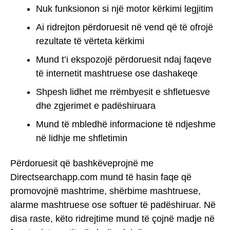
Nuk funksionon si një motor kërkimi legjitim
Ai ridrejton përdoruesit në vend që të ofrojë
rezultate të vërteta kërkimi
Mund t’i ekspozojë përdoruesit ndaj faqeve
të internetit mashtruese ose dashakeqe
Shpesh lidhet me rrëmbyesit e shfletuesve
dhe zgjerimet e padëshiruara
Mund të mbledhë informacione të ndjeshme
në lidhje me shfletimin
Përdoruesit që bashkëveprojnë me
Directsearchapp.com mund të hasin faqe që
promovojnë mashtrime, shërbime mashtruese,
alarme mashtruese ose softuer të padëshiruar. Në
disa raste, këto ridrejtime mund të çojnë madje në