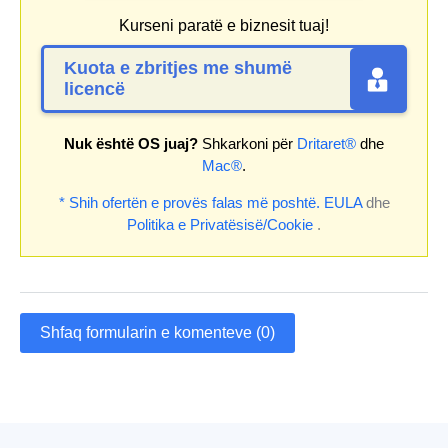
Kurseni paratë e biznesit tuaj!
Kuota e zbritjes me shumë
licencë
Nuk është OS juaj?
Shkarkoni për
Dritaret®
dhe
Mac®
.
* Shih ofertën e provës falas më poshtë.
EULA
dhe
Politika e Privatësisë/Cookie
.
Shfaq formularin e komenteve (0)