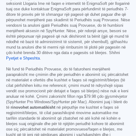
seksionit Llogaria Ime në faqen e internetit të EnigmaSoft për llogarinë
tuaj ose duke kontaktuar EnigmaSoft para përfundimit të periudhës 7-
ditore të provës për të shmangur një pagesë që duhet paguar dhe që
përpunohet menjëherë pas skadimit të Periudhës suaj Provuese. Nëse
vendosni ta anuloni gjatë Periudhës suaj Provuese, do të humbisni
menjëherë aksesin në SpyHunter. Nëse, për ndonjë arsye, besoni se
është përpunuar një pagesë që nuk dëshironit ta bënit (gjë që mund të
ndodhë në bazë të administrimit të sistemit, për shembull), gjithashtu
mund ta anuloni dhe të merrni një rimbursim të plotë për pagesën në
çdo kohë brenda 30 ditëve nga data e pagesës së blerjes. Shihni
Pyetjet e Shpeshta
.
Në fund të Periudhës Provuese, do të faturoheni menjëherë
paraprakisht me çmimin dhe për periudhën e abonimit siç përcaktohet
në materialet e ofertës dhe kushtet e faqes së regjistrimit/blerjes (të
cilat përfshihen këtu me referencë; çmimi mund të ndryshojë sipas
vendit ose promocionit për detajet e faqes së blerjes) nëse nuk e keni
anuluar në kohë. Çmimi zakonisht fillon nga
$79.98
çdo gjysmëvjetor
(SpyHunter Pro Windows/SpyHunter për Mac). Abonimi juaj i blerë do
të
rinovohet automatikisht
në përputhje me kushtet e faqes së
regjistrimit/blerjes, të cilat parashikojnë rinovime automatike me
tarifën standarde të abonimit që zbatohet në atë kohë në kohën e
blerjes suaj origjinale dhe për të njëjtën periudhë kohore të abonimit
ose siç përcaktohet në materialet promovuese/faqen e blerjes, me
kusht që të jeni një përdorues abonimi i vazhdueshëm dhe i