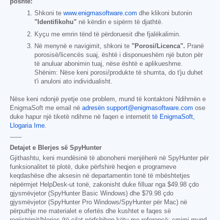
poshtë:
Shkoni te
www.enigmasoftware.com
dhe klikoni butonin
"Identifikohu"
në këndin e sipërm të djathtë.
Kyçu me emrin tënd të përdoruesit dhe fjalëkalimin.
Në menynë e navigimit, shkoni te
"Porosi/Licenca".
Pranë
porosisë/licencës suaj, është i disponueshëm një buton për
të anuluar abonimin tuaj, nëse është e aplikueshme.
Shënim: Nëse keni porosi/produkte të shumta, do t'ju duhet
t'i anuloni ato individualisht.
Nëse keni ndonjë pyetje ose problem, mund të kontaktoni Ndihmën e
EnigmaSoft me email në
adresën support@enigmasoftware.com
ose
duke hapur një tiketë ndihme në faqen e internetit
të EnigmaSoft,
Llogaria Ime
.
------
Detajet e Blerjes së SpyHunter
Gjithashtu, keni mundësinë të abonoheni menjëherë në SpyHunter për
funksionalitet të plotë, duke përfshirë heqjen e programeve
keqdashëse dhe aksesin në departamentin tonë të mbështetjes
nëpërmjet HelpDesk-ut tonë, zakonisht duke filluar nga
$49.98
çdo
gjysmëvjetor (SpyHunter Basic Windows) dhe
$79.98
çdo
gjysmëvjetor (SpyHunter Pro Windows/SpyHunter për Mac) në
përputhje me materialet e ofertës dhe kushtet e faqes së
regjistrimit/blerjes (të cilat përfshihen këtu me referencë; çmimi mund