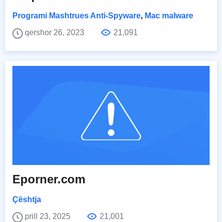
Programi Mashtrues Anti-Spyware
,
Mac malware
qershor 26, 2023
21,091
Eporner.com
Çështja
prill 23, 2025
21,001