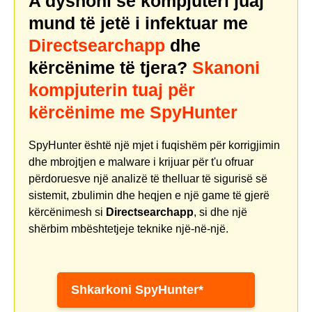
A dyshoni se kompjuteri juaj
mund të jetë i infektuar me
Directsearchapp
dhe
kërcënime të tjera?
Skanoni
kompjuterin tuaj për
kërcënime me SpyHunter
SpyHunter është një mjet i fuqishëm për korrigjimin
dhe mbrojtjen e malware i krijuar për t'u ofruar
përdoruesve një analizë të thelluar të sigurisë së
sistemit, zbulimin dhe heqjen e një game të gjerë
kërcënimesh si
Directsearchapp
, si dhe një
shërbim mbështetjeje teknike një-në-një.
Shkarkoni SpyHunter*