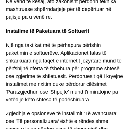
Në vend të kësaj, ato zakonisht përdorin teknika
mashtruese shpërndarjeje për të depërtuar në
pajisje pa u vënë re.
Instalime të Paketuara të Softuerit
Një nga taktikat më të përhapura përfshin
paketimin e softuerëve. Aplikacionet falas të
shkarkuara nga faqet e internetit jozyrtare mund të
përfshijnë oferta të fshehura për programe shtesë
ose zgjerime të shfletuesit. Përdoruesit që i kryejnë
instalimet me nxitim duke përdorur cilësimet
'Parazgjedhur' ose 'Shpejtë' mund t'i miratojnë pa
vetëdije këto shtesa të padëshiruara.
Zgjedhja e opsioneve të instalimit 'Të avancuara'
ose 'Të personalizuara' është e rëndësishme