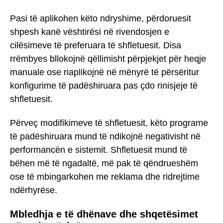
Pasi të aplikohen këto ndryshime, përdoruesit
shpesh kanë vështirësi në rivendosjen e
cilësimeve të preferuara të shfletuesit. Disa
rrëmbyes bllokojnë qëllimisht përpjekjet për heqje
manuale ose riaplikojnë në mënyrë të përsëritur
konfigurime të padëshiruara pas çdo rinisjeje të
shfletuesit.
Përveç modifikimeve të shfletuesit, këto programe
të padëshiruara mund të ndikojnë negativisht në
performancën e sistemit. Shfletuesit mund të
bëhen më të ngadaltë, më pak të qëndrueshëm
ose të mbingarkohen me reklama dhe ridrejtime
ndërhyrëse.
Mbledhja e të dhënave dhe shqetësimet