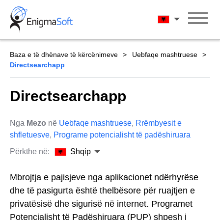
Skip
to
Shqip
content
Baza e të dhënave të kërcënimeve
Uebfaqe mashtruese
Directsearchapp
Directsearchapp
Nga
Mezo
në
Uebfaqe mashtruese
,
Rrëmbyesit e
shfletuesve
,
Programe potencialisht të padëshiruara
Përkthe në:
Shqip
Mbrojtja e pajisjeve nga aplikacionet ndërhyrëse
dhe të pasigurta është thelbësore për ruajtjen e
privatësisë dhe sigurisë në internet. Programet
Potencialisht të Padëshiruara (PUP) shpesh i