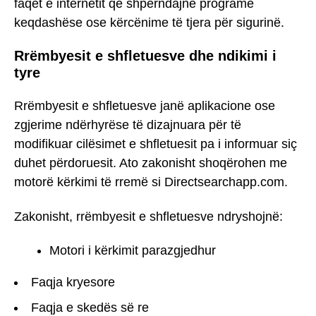
faqet e internetit që shpërndajnë programe
keqdashëse ose kërcënime të tjera për sigurinë.
Rrëmbyesit e shfletuesve dhe ndikimi i
tyre
Rrëmbyesit e shfletuesve janë aplikacione ose
zgjerime ndërhyrëse të dizajnuara për të
modifikuar cilësimet e shfletuesit pa i informuar siç
duhet përdoruesit. Ato zakonisht shoqërohen me
motorë kërkimi të rremë si Directsearchapp.com.
Zakonisht, rrëmbyesit e shfletuesve ndryshojnë:
Motori i kërkimit parazgjedhur
Faqja kryesore
Faqja e skedës së re