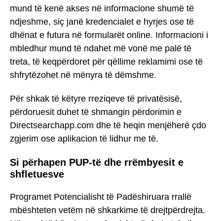
mund të kenë akses në informacione shumë të
ndjeshme, siç janë kredencialet e hyrjes ose të
dhënat e futura në formularët online. Informacioni i
mbledhur mund të ndahet më vonë me palë të
treta, të keqpërdoret për qëllime reklamimi ose të
shfrytëzohet në mënyra të dëmshme.
Për shkak të këtyre rreziqeve të privatësisë,
përdoruesit duhet të shmangin përdorimin e
Directsearchapp.com dhe të heqin menjëherë çdo
zgjerim ose aplikacion të lidhur me të.
Si përhapen PUP-të dhe rrëmbyesit e
shfletuesve
Programet Potencialisht të Padëshiruara rrallë
mbështeten vetëm në shkarkime të drejtpërdrejta.