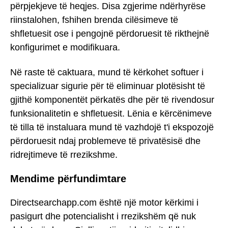
përpjekjeve të heqjes. Disa zgjerime ndërhyrëse
riinstalohen, fshihen brenda cilësimeve të
shfletuesit ose i pengojnë përdoruesit të rikthejnë
konfigurimet e modifikuara.
Në raste të caktuara, mund të kërkohet softuer i
specializuar sigurie për të eliminuar plotësisht të
gjithë komponentët përkatës dhe për të rivendosur
funksionalitetin e shfletuesit. Lënia e kërcënimeve
të tilla të instaluara mund të vazhdojë t'i ekspozojë
përdoruesit ndaj problemeve të privatësisë dhe
ridrejtimeve të rrezikshme.
Mendime përfundimtare
Directsearchapp.com është një motor kërkimi i
pasigurt dhe potencialisht i rrezikshëm që nuk