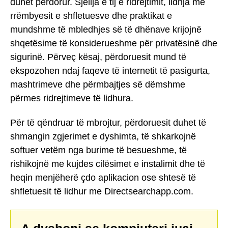
duhet përdorur. Sjellja e tij e ridrejtimit, lidhja me
rrëmbyesit e shfletuesve dhe praktikat e
mundshme të mbledhjes së të dhënave krijojnë
shqetësime të konsiderueshme për privatësinë dhe
sigurinë. Përveç kësaj, përdoruesit mund të
ekspozohen ndaj faqeve të internetit të pasigurta,
mashtrimeve dhe përmbajtjes së dëmshme
përmes ridrejtimeve të lidhura.
Për të qëndruar të mbrojtur, përdoruesit duhet të
shmangin zgjerimet e dyshimta, të shkarkojnë
softuer vetëm nga burime të besueshme, të
rishikojnë me kujdes cilësimet e instalimit dhe të
heqin menjëherë çdo aplikacion ose shtesë të
shfletuesit të lidhur me Directsearchapp.com.