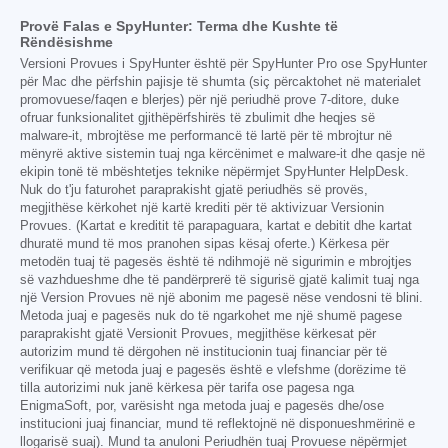
Provë Falas e SpyHunter: Terma dhe Kushte të
Rëndësishme
Versioni Provues i SpyHunter është për SpyHunter Pro ose SpyHunter
për Mac dhe përfshin pajisje të shumta (siç përcaktohet në materialet
promovuese/faqen e blerjes) për një periudhë prove 7-ditore, duke
ofruar funksionalitet gjithëpërfshirës të zbulimit dhe heqjes së
malware-it, mbrojtëse me performancë të lartë për të mbrojtur në
mënyrë aktive sistemin tuaj nga kërcënimet e malware-it dhe qasje në
ekipin tonë të mbështetjes teknike nëpërmjet SpyHunter HelpDesk.
Nuk do t'ju faturohet paraprakisht gjatë periudhës së provës,
megjithëse kërkohet një kartë krediti për të aktivizuar Versionin
Provues. (Kartat e kreditit të parapaguara, kartat e debitit dhe kartat
dhuratë mund të mos pranohen sipas kësaj oferte.) Kërkesa për
metodën tuaj të pagesës është të ndihmojë në sigurimin e mbrojtjes
së vazhdueshme dhe të pandërprerë të sigurisë gjatë kalimit tuaj nga
një Version Provues në një abonim me pagesë nëse vendosni të blini.
Metoda juaj e pagesës nuk do të ngarkohet me një shumë pagese
paraprakisht gjatë Versionit Provues, megjithëse kërkesat për
autorizim mund të dërgohen në institucionin tuaj financiar për të
verifikuar që metoda juaj e pagesës është e vlefshme (dorëzime të
tilla autorizimi nuk janë kërkesa për tarifa ose pagesa nga
EnigmaSoft, por, varësisht nga metoda juaj e pagesës dhe/ose
institucioni juaj financiar, mund të reflektojnë në disponueshmërinë e
llogarisë suaj). Mund ta anuloni Periudhën tuaj Provuese nëpërmjet