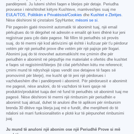
pandërprerë. Ju lutemi shihni faqen e blerjes për detaje. Periudha
provuese i nënshtrohet këtyre Kushteve, marrëveshjes suaj me
EULA/TOS
,
Politikën e Privatësisë/Cookies
dhe
Kushtet e Zbritjes
.
Nëse dëshironi të çinstaloni SpyHunter,
mësoni se si
.
Për pagesën gjatë rinovimit automatik të abonimit tuaj, një email
përkujtues do të dërgohet në adresën e emailit që keni dhënë kur jeni
regjistruar para çdo date pagese. Në fillim të periudhës së provës
suaj, do të merrni një kod aktivizimi që është i kufizuar për t'u përdorur
vetëm për një periudhë prove dhe vetëm për një pajisje për llogari.
Abonimi juaj do të rinovohet automatikisht me çmimin dhe për
periudhën e abonimit në përputhje me materialet e ofertës dhe kushtet
e faqes së regjistrimit/blerjes (të cilat përfshihen këtu me referencë;
çmimi mund të ndryshojë sipas vendit ose detajeve të faqes së
promovimit për blerje), me kusht që të jeni një përdorues i
vazhdueshëm dhe i pandërprerë i abonimit. Për përdoruesit e abonimit
me pagesë, nëse anuloni, do të vazhdoni të keni qasje në
produktin/produktet tuaja deri në fund të periudhës së abonimit tuaj me
pagesë. Nëse dëshironi të merrni një rimbursim për periudhën e
abonimit tuaj aktual, duhet të anuloni dhe të aplikoni për rimbursim
brenda 30 ditëve nga blerja juaj më e fundit, dhe menjëherë do të
ndaloni së marri funksionalitetin e plotë kur të përpunohet rimbursimi
juaj.
Ju mund të anuloni një abonim ose një Periudhë Prove si më