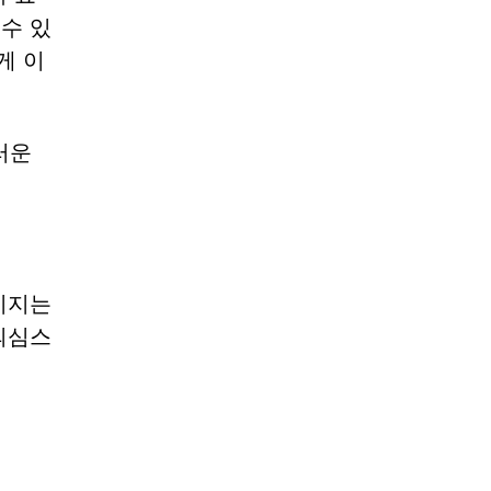
수 있
게 이
러운
이지는
의심스