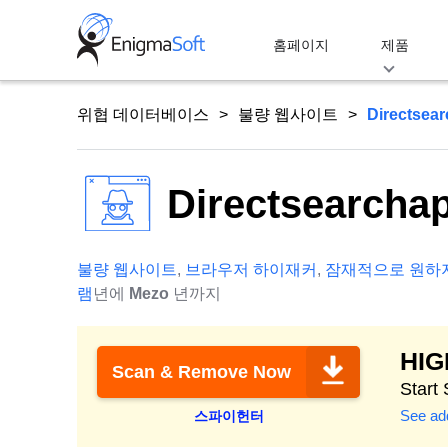
Skip
to
홈페이지
제품
content
위협 데이터베이스
불량 웹사이트
Directsea
Directsearcha
불량 웹사이트
,
브라우저 하이재커
,
잠재적으로 원하
램
년에
Mezo
년까지
HI
Scan & Remove Now
Start
See add
스파이헌터