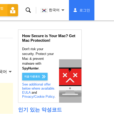
할인
찾
한국어
로그인
다
How Secure is Your Mac? Get
Mac Protection!
Don't risk your
security. Protect your
Mac & prevent
malware with
SpyHunter
.
국어
지금 다운로드
See additional offer
below where available.
EULA
and
Privacy/Cookie Policy
.
인기 있는 악성코드