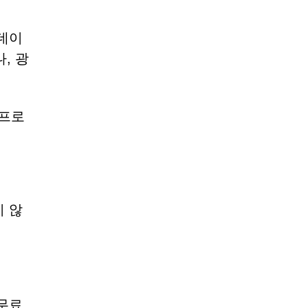
데이
, 광
 프로
지 않
무료