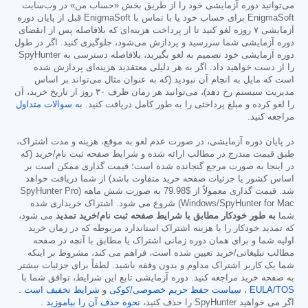
می‌توانید دوره آزمایشی خود را از طریق بخش «حساب من» در وب‌سایت
EnigmaSoft برای حساب خود یا با تماس با EnigmaSoft قبل از پایان دوره
آزمایشی ۷ روزه لغو کنید تا از پرداخت هزینه‌ای که بلافاصله پس از انقضای
دوره آزمایشی شما سررسید و پردازش می‌شود، جلوگیری کنید. اگر در طول
دوره آزمایشی خود تصمیم به لغو بگیرید، بلافاصله دسترسی به SpyHunter
را از دست خواهید داد. اگر به هر دلیلی معتقدید هزینه‌ای پردازش شده
است که مایل به انجام آن نبودید (که به عنوان مثال می‌تواند بر اساس
مدیریت سیستم رخ دهد)، می‌توانید هر زمان ظرف ۳۰ روز از تاریخ خرید، آن
را لغو کرده و مبلغ پرداختی را به طور کامل دریافت کنید.
به سوالات متداول
مراجعه کنید.
در پایان دوره آزمایشی، در صورت عدم لغو به موقع، هزینه و مدت اشتراک،
طبق قیمت مندرج در مطالب ارائه شده و شرایط صفحه ثبت نام/خرید (که
در اینجا به صورت مرجع گنجانده شده است؛ قیمت گذاری ممکن است بر
اساس کشور یا جزئیات صفحه خرید متفاوت باشد) از شما دریافت خواهد
شد. قیمت گذاری معمولاً از
$79.98
به صورت شش ماهه (SpyHunter Pro
Windows/SpyHunter for Mac) شروع می شود. اشتراک خریداری شده
شما
به طور خودکار مطابق با شرایط صفحه ثبت نام/خرید تمدید
می شود،
که تمدید خودکار را با هزینه اشتراک استاندارد مربوطه که در زمان خرید
اولیه شما و برای همان دوره زمانی اشتراک یا مطابق با آنچه در صفحه
مطالب تبلیغاتی/خرید تعیین شده است، فراهم می کند، مشروط بر اینکه
شما یک کاربر اشتراک مداوم و بدون وقفه باشید. لطفاً برای جزئیات بیشتر
به صفحه خرید مراجعه کنید. دوره آزمایشی تابع این شرایط، توافق شما با
EULA/TOS
،
سیاست حفظ حریم خصوصی/کوکی
و
شرایط تخفیف است
.
اگر می خواهید SpyHunter را حذف کنید،
نحوه حذف آن را بیاموزید
.