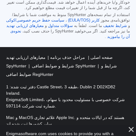
خودکار و/یا خریدهای آینده اعمال خواهد شد. قیمت‌گذاری ممکن است تغییر
کند، اگرچه ما از قبل شما را از تغییرات قیمت مطلع خواهیم کرد.
استفاده از تمام نسخه‌های SpyHunter منوط به موافقت شما با شرایط/
توافق‌نامه‌ی مجوز
کاربر (EULA/TOS)
،
سیاست حفظ حریم خصوصی/کوکی
و
شرایط تخفیف
ما است. لطفاً به
سؤالات متداول
و
معیارهای ارزیابی تهدید
ما نیز مراجعه کنید. اگر می‌خواهید SpyHunter را حذف نصب کنید،
نحوه‌ی
آن را بیاموزید
.
صفحه اصلی
مراحل حذف برنامه
معیارهای ارزیابی تهدید
شرایط و
شرایط و ضوابط اضافی SpyHunter
SpyHunter
ضوابط اضافی RegHunter
دفتر ثبت شده: 1 Castle Street، طبقه 3، Dublin 2 D02XD82
Ireland.
EnigmaSoft Limited، شرکت خصوصی با مسئولیت محدود با سهام،
شماره ثبت شرکت 597114.
Mac و MacOS علائم تجاری Apple Inc. هستند که در ایالات متحده و
سایر کشورها ثبت شده اند.
Enigmasoftware.com uses cookies to provide you with a
. EnigmaSoft Ltd. کلیه حقوق محفوظ است.
حق چاپ 2016-
2026