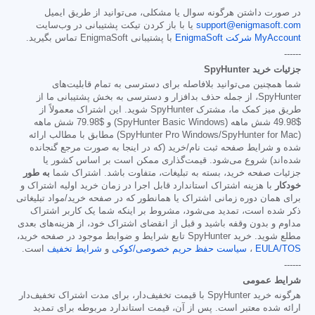
در صورت داشتن هرگونه سوال یا مشکلی، می‌توانید از طریق ایمیل
support@enigmasoft.com
یا با باز کردن تیکت پشتیبانی در وب‌سایت
MyAccount شرکت EnigmaSoft
با پشتیبانی EnigmaSoft تماس بگیرید.
------
جزئیات خرید SpyHunter
شما همچنین می‌توانید بلافاصله برای دسترسی به تمام قابلیت‌های
SpyHunter، از جمله حذف بدافزار و دسترسی به بخش پشتیبانی ما از
طریق میز کمک ما، مشترک SpyHunter شوید. این اشتراک معمولاً از
$49.98
شش ماهه (SpyHunter Basic Windows) و
$79.98
شش ماهه
(SpyHunter Pro Windows/SpyHunter for Mac) مطابق با مطالب ارائه
شده و شرایط صفحه ثبت نام/خرید (که در اینجا به صورت مرجع گنجانده
شده‌اند) شروع می‌شود. قیمت‌گذاری ممکن است بر اساس کشور یا
جزئیات صفحه خرید، بسته به تبلیغات، متفاوت باشد. اشتراک شما
به طور
خودکار
با هزینه اشتراک استاندارد قابل اجرا در زمان خرید اولیه اشتراک و
برای همان دوره زمانی اشتراک یا همانطور که در صفحه خرید/مواد تبلیغاتی
ذکر شده است، تمدید می‌شود، مشروط بر اینکه شما یک کاربر اشتراک
مداوم و بدون وقفه باشید و قبل از انقضای اشتراک خود، از هزینه‌های بعدی
مطلع شوید. خرید SpyHunter تابع شرایط و ضوابط موجود در صفحه خرید،
EULA/TOS
،
سیاست حفظ حریم خصوصی/کوکی
و
شرایط تخفیف
است.
------
شرایط عمومی
هرگونه خرید SpyHunter با قیمت تخفیف‌دار، برای مدت اشتراک تخفیف‌دار
ارائه شده معتبر است. پس از آن، قیمت استاندارد مربوطه برای تمدید