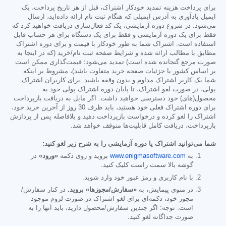
برای پرداخت هزینه تمدید خودکار اشتراک، قبل از هر تاریخ پرداخت، یک
ایمیل یادآوری به آدرس ایمیلی که هنگام ثبت نام ارائه داده‌اید، ارسال
می‌شود. در شروع دوره آزمایشی، یک کد فعال‌سازی دریافت خواهید کرد که
فقط برای یک دوره آزمایشی و فقط برای یک دستگاه برای هر حساب قابل
استفاده است. اشتراک شما به طور خودکار با قیمت و برای دوره اشتراک
مطابق با مطالب ارائه شده و شرایط صفحه ثبت نام/خرید (که در اینجا به
صورت مرجع گنجانده شده است) تمدید می‌شود؛ قیمت‌گذاری ممکن است
بر اساس کشور یا جزئیات صفحه خرید متفاوت باشد)، مشروط بر اینکه
شما یک کاربر اشتراک مداوم و بدون وقفه باشید. برای کاربران اشتراک
پولی، در صورت لغو اشتراک، تا پایان دوره اشتراک پولی خود به
محصول(های) خود دسترسی خواهید داشت. اگر مایل به دریافت بازپرداخت
برای دوره اشتراک فعلی خود هستید، باید ظرف 30 روز از آخرین خرید خود،
اشتراک را لغو کرده و درخواست بازپرداخت دهید و بلافاصله پس از پردازش
بازپرداخت، دریافت کامل قابلیت‌ها متوقف خواهد شد.
شما می‌توانید اشتراک یا دوره آزمایشی را به شرح زیر لغو کنید:
به
www.enigmasoftware.com
بروید و روی دکمه
«ورود»
در
گوشه بالا سمت راست کلیک کنید.
با نام کاربری و رمز عبور خود وارد شوید.
در منوی پیمایش، به
«سفارش/مجوزها» بروید.
در کنار سفارش/
مجوز خود، دکمه‌ای برای لغو اشتراک در صورت لزوم موجود
است. توجه: اگر چندین سفارش/محصول دارید، باید آنها را به
صورت جداگانه لغو کنید.