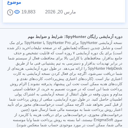
موضوع
مارس 20, 2026
19,883
دوره آزمایشی رایگان SpyHunter: شرایط و ضوابط مهم
نسخه آزمایشی SpyHunter برای SpyHunter Pro یا SpyHunter برای مک
است و شامل چندین دستگاه (همانطور که در صفحه تبلیغات/خرید ذکر شده
است) برای یک دوره آزمایشی ۷ روزه است که قابلیت تشخیص و حذف
جامع بدافزار، محافظ‌های با کارایی بالا برای محافظت فعال از سیستم شما
در برابر تهدیدات بدافزار و دسترسی به تیم پشتیبانی فنی ما از طریق
SpyHunter HelpDesk را ارائه می‌دهد. در طول دوره آزمایشی، هزینه‌ای از
شما دریافت نمی‌شود، اگرچه برای فعال کردن نسخه آزمایشی به کارت
اعتباری نیاز است. (کارت‌های اعتباری پیش‌پرداخت، کارت‌های نقدی و
کارت‌های هدیه ممکن است تحت این پیشنهاد پذیرفته نشوند.) الزام روش
پرداخت شما این است که در صورت تصمیم به خرید، از حفاظت امنیتی
مداوم و بدون وقفه در طول انتقال از نسخه آزمایشی به اشتراک پولی
اطمینان حاصل کنید. در طول دوره آزمایشی، مبلغی از روش پرداخت شما
از قبل کسر نخواهد شد، اگرچه ممکن است درخواست‌های مجوز برای تأیید
اعتبار روش پرداخت شما به موسسه مالی شما ارسال شود (چنین
درخواست‌های مجوزی، درخواست‌هایی برای دریافت هزینه یا کارمزد از
سوی EnigmaSoft نیستند، اما بسته به روش پرداخت شما و/یا موسسه
مالی شما، ممکن است در مورد موجودی حساب شما منعکس شوند).