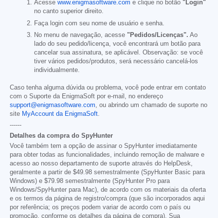
Acesse
www.enigmasoftware.com
e clique no botão
"Login"
no canto superior direito.
Faça login com seu nome de usuário e senha.
No menu de navegação, acesse
"Pedidos/Licenças".
Ao
lado do seu pedido/licença, você encontrará um botão para
cancelar sua assinatura, se aplicável. Observação: se você
tiver vários pedidos/produtos, será necessário cancelá-los
individualmente.
Caso tenha alguma dúvida ou problema, você pode entrar em contato
com o Suporte da EnigmaSoft por e-mail, no endereço
support@enigmasoftware.com
, ou abrindo um chamado de suporte no
site
MyAccount da EnigmaSoft
.
------
Detalhes da compra do SpyHunter
Você também tem a opção de assinar o SpyHunter imediatamente
para obter todas as funcionalidades, incluindo remoção de malware e
acesso ao nosso departamento de suporte através do HelpDesk,
geralmente a partir de
$49.98
semestralmente (SpyHunter Basic para
Windows) e
$79.98
semestralmente (SpyHunter Pro para
Windows/SpyHunter para Mac), de acordo com os materiais da oferta
e os termos da página de registro/compra (que são incorporados aqui
por referência; os preços podem variar de acordo com o país ou
promoção, conforme os detalhes da página de compra). Sua