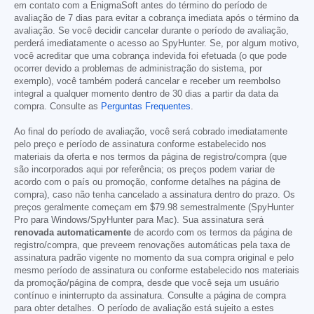
em contato com a EnigmaSoft antes do término do período de
avaliação de 7 dias para evitar a cobrança imediata após o término da
avaliação. Se você decidir cancelar durante o período de avaliação,
perderá imediatamente o acesso ao SpyHunter. Se, por algum motivo,
você acreditar que uma cobrança indevida foi efetuada (o que pode
ocorrer devido a problemas de administração do sistema, por
exemplo), você também poderá cancelar e receber um reembolso
integral a qualquer momento dentro de 30 dias a partir da data da
compra. Consulte as
Perguntas Frequentes
.
Ao final do período de avaliação, você será cobrado imediatamente
pelo preço e período de assinatura conforme estabelecido nos
materiais da oferta e nos termos da página de registro/compra (que
são incorporados aqui por referência; os preços podem variar de
acordo com o país ou promoção, conforme detalhes na página de
compra), caso não tenha cancelado a assinatura dentro do prazo. Os
preços geralmente começam em
$79.98
semestralmente (SpyHunter
Pro para Windows/SpyHunter para Mac). Sua assinatura será
renovada automaticamente
de acordo com os termos da página de
registro/compra, que preveem renovações automáticas pela taxa de
assinatura padrão vigente no momento da sua compra original e pelo
mesmo período de assinatura ou conforme estabelecido nos materiais
da promoção/página de compra, desde que você seja um usuário
contínuo e ininterrupto da assinatura. Consulte a página de compra
para obter detalhes. O período de avaliação está sujeito a estes