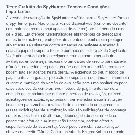
Teste Gratuito do SpyHunter: Termos e Condições
Importantes
A versão de avaliação do SpyHunter é válida para o SpyHunter Pro ou
o SpyHunter para Mac e inclui vários dispositivos (conforme descrito
nos materiais promocionais/página de compra) por um período único
de 7 dias. Ela oferece funcionalidades abrangentes de detecção e
remoção de malware, proteções de alto desempenho para proteger
ativamente seu sistema contra ameaças de malware e acesso à
nossa equipe de suporte técnico por meio do HelpDesk do SpyHunter.
Você não será cobrado antecipadamente durante o período de
avaliação, embora seja necessário um cartão de crédito para ativá-la.
(Cartões de crédito pré-pagos, cartões de débito e cartões-presente
podem não ser aceitos nesta oferta.) A exigência do seu método de
pagamento visa garantir proteção de segurança contínua e ininterrupta
durante a transição da versão de avaliação para uma assinatura paga,
caso você decida comprar. Seu método de pagamento não será
cobrado antecipadamente durante o período de avaliação, embora
solicitações de autorização possam ser enviadas à sua instituição
financeira para verificar a validade do seu método de pagamento
(essas solicitações de autorização não são solicitações de cobrança
ou taxas pela EnigmaSoft, mas, dependendo do seu método de
pagamento e/ou da sua instituição financeira, podem afetar a
disponibilidade da sua conta). Você pode cancelar sua avaliação
através da seção "Minha Conta" no site da EnigmaSoft ou entrando