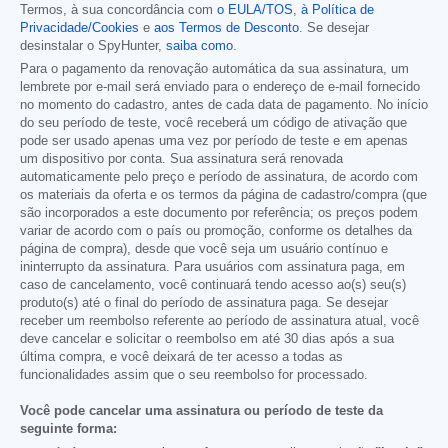
Termos, à sua concordância com
o EULA/TOS
,
à Política de
Privacidade/Cookies
e
aos Termos de Desconto
. Se desejar
desinstalar o SpyHunter,
saiba como
.
Para o pagamento da renovação automática da sua assinatura, um
lembrete por e-mail será enviado para o endereço de e-mail fornecido
no momento do cadastro, antes de cada data de pagamento. No início
do seu período de teste, você receberá um código de ativação que
pode ser usado apenas uma vez por período de teste e em apenas
um dispositivo por conta. Sua assinatura será renovada
automaticamente pelo preço e período de assinatura, de acordo com
os materiais da oferta e os termos da página de cadastro/compra (que
são incorporados a este documento por referência; os preços podem
variar de acordo com o país ou promoção, conforme os detalhes da
página de compra), desde que você seja um usuário contínuo e
ininterrupto da assinatura. Para usuários com assinatura paga, em
caso de cancelamento, você continuará tendo acesso ao(s) seu(s)
produto(s) até o final do período de assinatura paga. Se desejar
receber um reembolso referente ao período de assinatura atual, você
deve cancelar e solicitar o reembolso em até 30 dias após a sua
última compra, e você deixará de ter acesso a todas as
funcionalidades assim que o seu reembolso for processado.
Você pode cancelar uma assinatura ou período de teste da
seguinte forma: