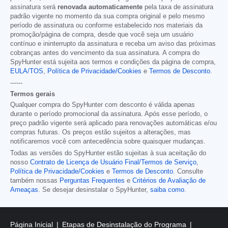
assinatura será
renovada automaticamente
pela taxa de assinatura
padrão vigente no momento da sua compra original e pelo mesmo
período de assinatura ou conforme estabelecido nos materiais da
promoção/página de compra, desde que você seja um usuário
contínuo e ininterrupto da assinatura e receba um aviso das próximas
cobranças antes do vencimento da sua assinatura. A compra do
SpyHunter está sujeita aos termos e condições da página de compra,
EULA/TOS
,
Política de Privacidade/Cookies
e
Termos de Desconto
.
------
Termos gerais
Qualquer compra do SpyHunter com desconto é válida apenas
durante o período promocional da assinatura. Após esse período, o
preço padrão vigente será aplicado para renovações automáticas e/ou
compras futuras. Os preços estão sujeitos a alterações, mas
notificaremos você com antecedência sobre quaisquer mudanças.
Todas as versões do SpyHunter estão sujeitas à sua aceitação do
nosso
Contrato de Licença de Usuário Final/Termos de Serviço
,
Política de Privacidade/Cookies
e
Termos de Desconto
. Consulte
também nossas
Perguntas Frequentes
e
Critérios de Avaliação de
Ameaças
. Se desejar desinstalar o SpyHunter,
saiba como
.
Página Inicial
Etapas de Desinstalação do Programa