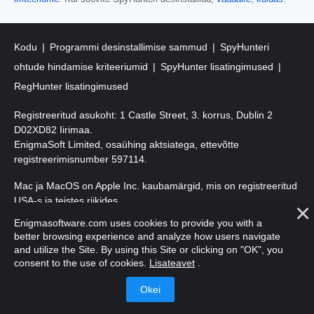
Kodu
Programmi desinstallimise sammud
SpyHunteri
ohtude hindamise kriteeriumid
SpyHunter lisatingimused
RegHunter lisatingimused
Registreeritud asukoht: 1 Castle Street, 3. korrus, Dublin 2
D02XD82 Iirimaa.
EnigmaSoft Limited, osaühing aktsiatega, ettevõtte
registreerimisnumber 597114.
Mac ja MacOS on Apple Inc. kaubamärgid, mis on registreeritud
USA-s ja teistes riikides.
Enigmasoftware.com uses cookies to provide you with a
Autoriõigus 2016-
2026
. EnigmaSoft Ltd. Kõik õigused kaitstud.
better browsing experience and analyze how users navigate
and utilize the Site. By using this Site or clicking on "OK", you
consent to the use of cookies.
Lisateavet
.