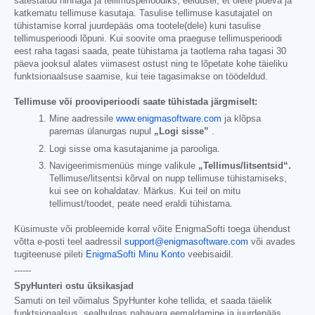
sätestatud hinnaga ja tellimusperioodiks, eeldusel, et olete pideva ja
katkematu tellimuse kasutaja. Tasulise tellimuse kasutajatel on
tühistamise korral juurdepääs oma tootele(dele) kuni tasulise
tellimusperioodi lõpuni. Kui soovite oma praeguse tellimusperioodi
eest raha tagasi saada, peate tühistama ja taotlema raha tagasi 30
päeva jooksul alates viimasest ostust ning te lõpetate kohe täieliku
funktsionaalsuse saamise, kui teie tagasimakse on töödeldud.
Tellimuse või prooviperioodi saate tühistada järgmiselt:
Mine aadressile
www.enigmasoftware.com
ja klõpsa
paremas ülanurgas nupul
„Logi sisse”
.
Logi sisse oma kasutajanime ja parooliga.
Navigeerimismenüüs minge valikule
„Tellimus/litsentsid“.
Tellimuse/litsentsi kõrval on nupp tellimuse tühistamiseks,
kui see on kohaldatav. Märkus. Kui teil on mitu
tellimust/toodet, peate need eraldi tühistama.
Küsimuste või probleemide korral võite EnigmaSofti toega ühendust
võtta e-posti teel aadressil
support@enigmasoftware.com
või avades
tugiteenuse pileti
EnigmaSofti Minu Konto
veebisaidil.
------
SpyHunteri ostu üksikasjad
Samuti on teil võimalus SpyHunter kohe tellida, et saada täielik
funktsionaalsus, sealhulgas pahavara eemaldamine ja juurdepääs