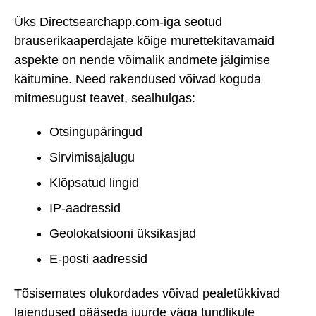
Üks Directsearchapp.com-iga seotud
brauserikaaperdajate kõige murettekitavamaid
aspekte on nende võimalik andmete jälgimise
käitumine. Need rakendused võivad koguda
mitmesugust teavet, sealhulgas:
Otsingupäringud
Sirvimisajalugu
Klõpsatud lingid
IP-aadressid
Geolokatsiooni üksikasjad
E-posti aadressid
Tõsisemates olukordades võivad pealetükkivad
laiendused pääseda juurde väga tundlikule