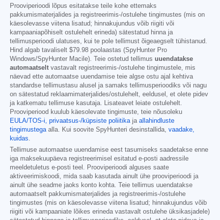
Prooviperioodi lõpus esitatakse teile kohe ettemaks
pakkumismaterjalides ja registreerimis-/ostulehe tingimustes (mis on
käesolevasse viitena lisatud; hinnakujundus võib riigiti või
kampaaniapõhiselt ostulehelt erineda) sätestatud hinna ja
tellimusperioodi ulatuses, kui te pole tellimust õigeaegselt tühistanud.
Hind algab tavaliselt
$79.98
poolaastas (SpyHunter Pro
Windows/SpyHunter Macile). Teie ostetud tellimus
uuendatakse
automaatselt
vastavalt registreerimis-/ostulehe tingimustele, mis
näevad ette automaatse uuendamise teie algse ostu ajal kehtiva
standardse tellimustasu alusel ja samaks tellimusperioodiks või nagu
on sätestatud reklaamimaterjalides/ostulehelt, eeldusel, et olete pidev
ja katkematu tellimuse kasutaja. Lisateavet leiate ostulehelt.
Prooviperiood kuulub käesolevate tingimuste, teie nõusoleku
EULA/TOS-i,
privaatsus-/küpsiste poliitika
ja
allahindluste
tingimustega
alla. Kui soovite SpyHunteri desinstallida,
vaadake,
kuidas
.
Tellimuse automaatse uuendamise eest tasumiseks saadetakse enne
iga maksekuupäeva registreerimisel esitatud e-posti aadressile
meeldetuletus e-posti teel. Prooviperioodi alguses saate
aktiveerimiskoodi, mida saab kasutada ainult ühe prooviperioodi ja
ainult ühe seadme jaoks konto kohta. Teie tellimus uuendatakse
automaatselt pakkumismaterjalides ja registreerimis-/ostulehe
tingimustes (mis on käesolevasse viitena lisatud; hinnakujundus võib
riigiti või kampaaniate lõikes erineda vastavalt ostulehe üksikasjadele)