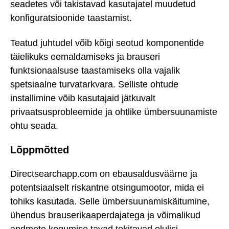
seadetes või takistavad kasutajatel muudetud
konfiguratsioonide taastamist.
Teatud juhtudel võib kõigi seotud komponentide
täielikuks eemaldamiseks ja brauseri
funktsionaalsuse taastamiseks olla vajalik
spetsiaalne turvatarkvara. Selliste ohtude
installimine võib kasutajaid jätkuvalt
privaatsusprobleemide ja ohtlike ümbersuunamiste
ohtu seada.
Lõppmõtted
Directsearchapp.com on ebausaldusväärne ja
potentsiaalselt riskantne otsingumootor, mida ei
tohiks kasutada. Selle ümbersuunamiskäitumine,
ühendus brauserikaaperdajatega ja võimalikud
andmete kogumise tavad tekitavad olulisi