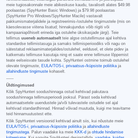
meie tugiosakonnale meie abikeskuse kaudu, tavaliselt alates
$49.98
poolaastas (SpyHunter Basic Windows) ja
$79.98
poolaastas
(SpyHunter Pro Windows/SpyHunter Macile) vastavalt
pakkumismaterjalidele ja registreerimis-/ostulehe tingimustele (mis on
käesolevasse viitena lisatud; hinnakujundus võib riigiti või
kampaaniapõhiselt erineda iga ostulehe üksikasjade järgi). Teie
tellimus
uueneb automaatselt
teie algse ostutellimuse ajal kehtiva
standardse tellimistasuga ja samaks tellimisperioodiks või nagu on
sätestatud reklaamimaterjalides/ostulehel, eeldusel, et olete pidev ja
katkematu tellimuse kasutaja ning et saate enne tellimuse lõppemist
teate eelseisvate tasude kohta. SpyHunteri ostmine toimub ostulehel
olevate tingimuste,
EULA/TOS-i
,
privaatsus-/küpsiste poliitika
ja
allahindluste tingimuste
kohaselt.
------
Üldtingimused
Kõik SpyHunteri soodushinnaga ostud kehtivad pakutava
soodushinnaga tellimusperioodi jooksul. Pärast seda kehtivad
automaatsetele uuendustele ja/või tulevastele ostudele sel ajal
kehtivad standardhinnad. Hinnad võivad muutuda, kuigi me teavitame
teid hinnamuutustest ette.
Kõik SpyHunteri versioonid kehtivad ainult siis, kui nõustute meie
EULA/TOS-i
,
privaatsus-/küpsiste poliitika
ja
allahindluste
tingimustega
. Palun vaadake ka meie
KKK-d
ja
ohtude hindamise
kriteeriume
. Kui soovite SpyHunteri desinstallida,
vaadake, kuidas
.