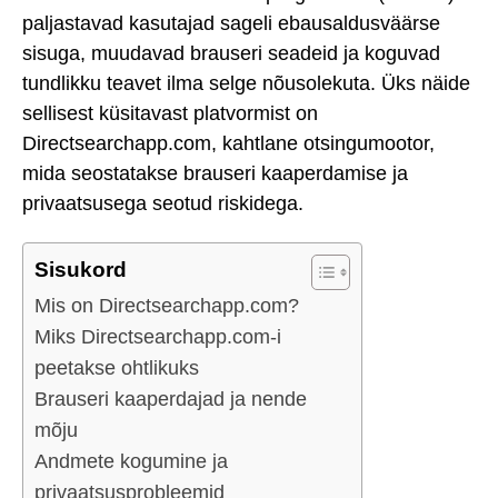
paljastavad kasutajad sageli ebausaldusväärse
sisuga, muudavad brauseri seadeid ja koguvad
tundlikku teavet ilma selge nõusolekuta. Üks näide
sellisest küsitavast platvormist on
Directsearchapp.com, kahtlane otsingumootor,
mida seostatakse brauseri kaaperdamise ja
privaatsusega seotud riskidega.
Sisukord
Mis on Directsearchapp.com?
Miks Directsearchapp.com-i
peetakse ohtlikuks
Brauseri kaaperdajad ja nende
mõju
Andmete kogumine ja
privaatsusprobleemid