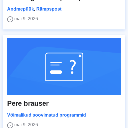
Andmepüük
,
Rämpspost
mai 9, 2026
Pere brauser
Võimalikud soovimatud programmid
mai 9, 2026