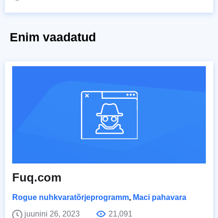
Enim vaadatud
Fuq.com
Rogue nuhkvaratõrjeprogramm
,
Maci pahavara
juunini 26, 2023
21,091