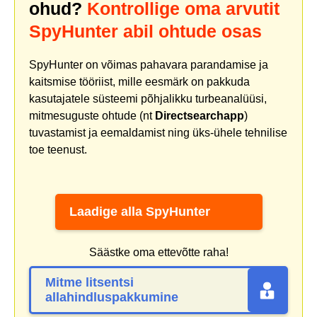
ohud?
Kontrollige oma arvutit
SpyHunter abil ohtude osas
SpyHunter on võimas pahavara parandamise ja
kaitsmise tööriist, mille eesmärk on pakkuda
kasutajatele süsteemi põhjalikku turbeanalüüsi,
mitmesuguste ohtude (nt
Directsearchapp
)
tuvastamist ja eemaldamist ning üks-ühele tehnilise
toe teenust.
Laadige alla SpyHunter
Säästke oma ettevõtte raha!
Mitme litsentsi
allahindluspakkumine