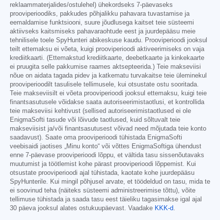
reklaammaterjalides/ostulehel) ühekordseks 7-päevaseks
prooviperioodiks, pakkudes põhjalikku pahavara tuvastamise ja
eemaldamise funktsiooni, suure jõudlusega kaitset teie süsteemi
aktiivseks kaitsmiseks pahavaraohtude eest ja juurdepääsu meie
tehnilisele toele SpyHunteri abikeskuse kaudu. Prooviperioodi jooksul
teilt ettemaksu ei võeta, kuigi prooviperioodi aktiveerimiseks on vaja
krediitkaarti. (Ettemakstud krediitkaarte, deebetkaarte ja kinkekaarte
ei pruugita selle pakkumise raames aktsepteerida.) Teie makseviisi
nõue on aidata tagada pidev ja katkematu turvakaitse teie üleminekul
prooviperioodilt tasulisele tellimusele, kui otsustate ostu sooritada.
Teie makseviisilt ei võeta prooviperioodi jooksul ettemaksu, kuigi teie
finantsasutusele võidakse saata autoriseerimistaotlusi, et kontrollida
teie makseviisi kehtivust (sellised autoriseerimistaotlused ei ole
EnigmaSofti tasude või lõivude taotlused, kuid sõltuvalt teie
makseviisist ja/või finantsasutusest võivad need mõjutada teie konto
saadavust). Saate oma prooviperioodi tühistada EnigmaSofti
veebisaidi jaotises „Minu konto“ või võttes EnigmaSoftiga ühendust
enne 7-päevase prooviperioodi lõppu, et vältida tasu sissenõutavaks
muutumist ja töötlemist kohe pärast prooviperioodi lõppemist. Kui
otsustate prooviperioodi ajal tühistada, kaotate kohe juurdepääsu
SpyHunterile. Kui mingil põhjusel arvate, et töödeldud on tasu, mida te
ei soovinud teha (näiteks süsteemi administreerimise tõttu), võite
tellimuse tühistada ja saada tasu eest täieliku tagasimakse igal ajal
30 päeva jooksul alates ostukuupäevast. Vaadake
KKK-d
.