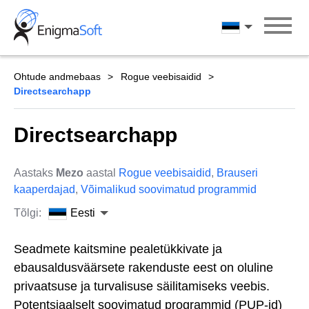
Skip
to
Eesti
content
Ohtude andmebaas
Rogue veebisaidid
Directsearchapp
Directsearchapp
Aastaks
Mezo
aastal
Rogue veebisaidid
,
Brauseri
kaaperdajad
,
Võimalikud soovimatud programmid
Tõlgi:
Eesti
Seadmete kaitsmine pealetükkivate ja
ebausaldusväärsete rakenduste eest on oluline
privaatsuse ja turvalisuse säilitamiseks veebis.
Potentsiaalselt soovimatud programmid (PUP-id)