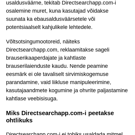
usaldusväärne, tekitab Directsearchapp.com-i
osalemine muret, kuna kasutajad võidakse
suunata ka ebausaldusväärsetele või
potentsiaalselt kahjulikele lehtedele.
Võltsotsingumootoreid, näiteks
Directsearchapp.com, reklaamitakse sageli
brauserikaaperdajate ja kahtlaste
brauserilaienduste kaudu. Nende peamine
eesmärk ei ole tavaliselt sirvimiskogemuse
parandamine, vaid liikluse manipuleerimine,
kasutajaandmete kogumine ja ohvrite paljastamine
kahtlase veebisisuga.
Miks Directsearchapp.com-i peetakse
ohtlikuks
Directsearchapp.com-i ei tohiks usaldada mitmel