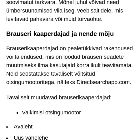
soovimatut tarkvara. Mõnel juhul võivad need
ümbersuunamised viia isegi veebisaitidele, mis
levitavad pahavara või muid turvaohte.
Brauseri kaaperdajad ja nende mõju
Brauserikaaperdajad on pealetükkivad rakendused
või laiendused, mis on loodud brauseri seadete
muutmiseks ilma kasutajaid korralikult teavitamata.
Neid seostatakse tavaliselt võltsitud
otsingumootoritega, näiteks Directsearchapp.com.
Tavaliselt muudavad brauserikaaperdajad:
Vaikimisi otsingumootor
Avaleht
Uus vahelehe