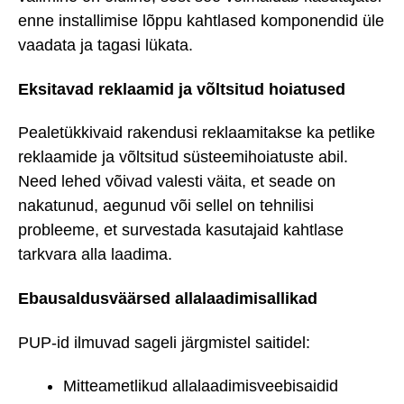
enne installimise lõppu kahtlased komponendid üle
vaadata ja tagasi lükata.
Eksitavad reklaamid ja võltsitud hoiatused
Pealetükkivaid rakendusi reklaamitakse ka petlike
reklaamide ja võltsitud süsteemihoiatuste abil.
Need lehed võivad valesti väita, et seade on
nakatunud, aegunud või sellel on tehnilisi
probleeme, et survestada kasutajaid kahtlase
tarkvara alla laadima.
Ebausaldusväärsed allalaadimisallikad
PUP-id ilmuvad sageli järgmistel saitidel:
Mitteametlikud allalaadimisveebisaidid