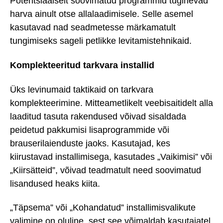
Potentsiaalselt soovimatud programmid tuginevad
harva ainult otse allalaadimisele. Selle asemel
kasutavad nad seadmetesse märkamatult
tungimiseks sageli petlikke levitamistehnikaid.
Komplekteeritud tarkvara installid
Üks levinumaid taktikaid on tarkvara
komplekteerimine. Mitteametlikelt veebisaitidelt alla
laaditud tasuta rakendused võivad sisaldada
peidetud pakkumisi lisaprogrammide või
brauserilaienduste jaoks. Kasutajad, kes
kiirustavad installimisega, kasutades „Vaikimisi” või
„Kiirsätteid”, võivad teadmatult need soovimatud
lisandused heaks kiita.
„Täpsema” või „Kohandatud” installimisvalikute
valimine on oluline, sest see võimaldab kasutajatel