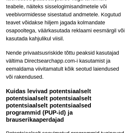
teabele, näiteks sisselogimisandmetele või
veebivormidesse sisestatud andmetele. Kogutud
teavet võidakse hiljem jagada kolmandate
osapooltega, väärkasutada reklaami eesmärgil või
kasutada kahjulikul viisil.
Nende privaatsusriskide tõttu peaksid kasutajad
vältima Directsearchapp.com-i kasutamist ja
eemaldama viivitamatult kõik seotud laiendused
või rakendused.
Kuidas levivad potentsiaalselt
potentsiaalselt potentsiaalselt
potentsiaalselt potentsiaalsed
programmid (PUP-id) ja
brauserikaaperdajad