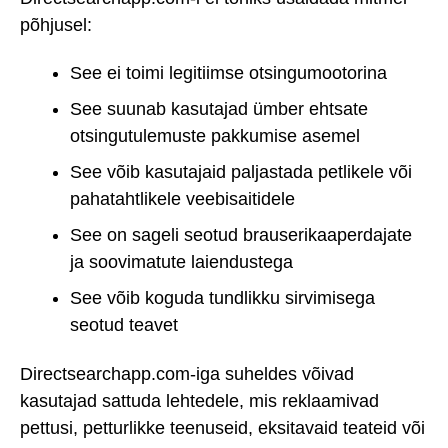
põhjusel:
See ei toimi legitiimse otsingumootorina
See suunab kasutajad ümber ehtsate
otsingutulemuste pakkumise asemel
See võib kasutajaid paljastada petlikele või
pahatahtlikele veebisaitidele
See on sageli seotud brauserikaaperdajate
ja soovimatute laiendustega
See võib koguda tundlikku sirvimisega
seotud teavet
Directsearchapp.com-iga suheldes võivad
kasutajad sattuda lehtedele, mis reklaamivad
pettusi, petturlikke teenuseid, eksitavaid teateid või