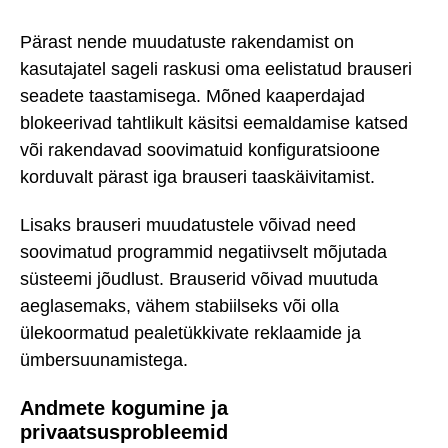
Pärast nende muudatuste rakendamist on
kasutajatel sageli raskusi oma eelistatud brauseri
seadete taastamisega. Mõned kaaperdajad
blokeerivad tahtlikult käsitsi eemaldamise katsed
või rakendavad soovimatuid konfiguratsioone
korduvalt pärast iga brauseri taaskäivitamist.
Lisaks brauseri muudatustele võivad need
soovimatud programmid negatiivselt mõjutada
süsteemi jõudlust. Brauserid võivad muutuda
aeglasemaks, vähem stabiilseks või olla
ülekoormatud pealetükkivate reklaamide ja
ümbersuunamistega.
Andmete kogumine ja
privaatsusprobleemid