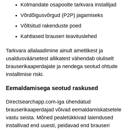
Kolmandate osapoolte tarkvara installijad
Võrdõigusvõrgud (P2P) jagamiseks
Võltsitud rakenduste poed
Kahtlased brauseri teavituslehed
Tarkvara allalaadimine ainult ametlikest ja
usaldusväärsetest allikatest vähendab oluliselt
brauserikaaperdajate ja nendega seotud ohtude
installimise riski.
Eemaldamisega seotud raskused
Directsearchapp.com-iga ühendatud
brauserikaaperdajad võivad eemaldamiskatsetele
vastu seista. Mõned pealetükkivad laiendused
installivad end uuesti, peidavad end brauseri