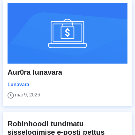
Aur0ra lunavara
Lunavara
mai 9, 2026
Robinhoodi tundmatu
sisselogimise e-posti pettus