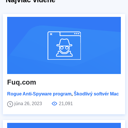
Fuq.com
Rogue Anti-Spyware program
,
Škodlivý softvér Mac
júna 26, 2023
21,091