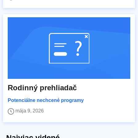
Rodinný prehliadač
Potenciálne nechcené programy
mája 9, 2026
Najviac videné