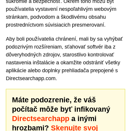
súkromie a bezpečnosť. Okrem toho môžu byť
používatelia vystavení nespoľahlivým webovým
stránkam, podvodom a škodlivému obsahu
prostredníctvom súvisiacich presmerovaní.
Aby boli používatelia chránení, mali by sa vyhýbať
podozrivým rozšíreniam, sťahovať softvér iba z
dôveryhodných zdrojov, starostlivo kontrolovať
nastavenia inštalácie a okamžite odstrániť všetky
aplikácie alebo doplnky prehliadača prepojené s
Directsearchapp.com.
Máte podozrenie, že váš
počítač môže byť infikovaný
Directsearchapp
a inými
hrozbami?
Skenujte svoj