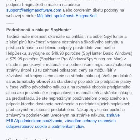
podporu EnigmaSoft e-mailom na adrese
support@enigmasoftware.com
alebo otvorením tiketu podpory na
webovej stránke
Môj účet spoločnosti EnigmaSoft
.
------
Podrobnosti o nákupe SpyHunter
Taktiež máte možnosť okamžite sa prihlásiť na odber SpyHunter a
získať plnú funkčnosť vrátane odstránenia škodlivého softvéru a
prístupu k nášmu oddeleniu podpory prostredníctvom nášho
HelpDesku, zvyčajne od
$49.98
polročne (SpyHunter Basic Windows)
a
$79.98
polročne (SpyHunter Pro Windows/SpyHunter pre Mac) v
súlade s ponukovými materiálmi a podmienkami registrácie/nákupnej
stránky (ktoré sú tu zahrnuté odkazom; ceny sa môžu líšiť v
závislosti od krajiny alebo akcie na stránke nákupu). Vaše predplatné
sa
automaticky obnoví
za štandardný poplatok za predplatné platný
v čase vášho pôvodného nákupu a na rovnaké obdobie predplatného
alebo ako je uvedené v propagačných materiáloch/na stránke nákupu,
za predpokladu, že ste nepretržitým používateľom predplatného a v
prípade ktorého dostanete oznámenie o nadchádzajúcich poplatkoch
pred uplynutím platnosti predplatného. Nákup SpyHunter podlieha
zmluvným podmienkam uvedeným na stránke nákupu,
zmluve
EULA/podmienkam používania
,
zásadám ochrany osobných
údajov/súborov cookie
a
podmienkam zliav
.
------