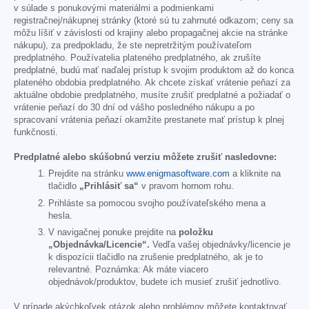
v súlade s ponukovými materiálmi a podmienkami
registračnej/nákupnej stránky (ktoré sú tu zahrnuté odkazom; ceny sa
môžu líšiť v závislosti od krajiny alebo propagačnej akcie na stránke
nákupu), za predpokladu, že ste nepretržitým používateľom
predplatného. Používatelia plateného predplatného, ak zrušíte
predplatné, budú mať naďalej prístup k svojim produktom až do konca
plateného obdobia predplatného. Ak chcete získať vrátenie peňazí za
aktuálne obdobie predplatného, musíte zrušiť predplatné a požiadať o
vrátenie peňazí do 30 dní od vášho posledného nákupu a po
spracovaní vrátenia peňazí okamžite prestanete mať prístup k plnej
funkčnosti.
Predplatné alebo skúšobnú verziu môžete zrušiť nasledovne:
Prejdite na stránku
www.enigmasoftware.com
a kliknite na
tlačidlo
„Prihlásiť sa“
v pravom hornom rohu.
Prihláste sa pomocou svojho používateľského mena a
hesla.
V navigačnej ponuke prejdite na
položku
„Objednávka/Licencie“.
Vedľa vašej objednávky/licencie je
k dispozícii tlačidlo na zrušenie predplatného, ak je to
relevantné. Poznámka: Ak máte viacero
objednávok/produktov, budete ich musieť zrušiť jednotlivo.
V prípade akýchkoľvek otázok alebo problémov môžete kontaktovať