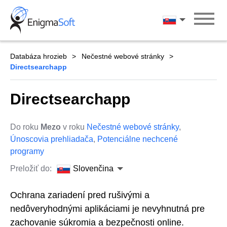
Skip
to
Slovenčina
content
Databáza hrozieb
Nečestné webové stránky
Directsearchapp
Directsearchapp
Do roku
Mezo
v roku
Nečestné webové stránky
,
Únoscovia prehliadača
,
Potenciálne nechcené
programy
Preložiť do:
Slovenčina
Ochrana zariadení pred rušivými a
nedôveryhodnými aplikáciami je nevyhnutná pre
zachovanie súkromia a bezpečnosti online.