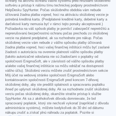
ochrany na aktívnu ochranu vášho systému pred hrozbami škodlivého
softvéru a prístup k nášmu tímu technickej podpory prostredníctvom
HelpDesku SpyHunter. Počas skúšobného obdobia vám nebude
účtovaná žiadna platba vopred, hoci na aktiváciu skúšobnej verzie je
potrebná kreditná karta. (Predplatené kreditné karty, debetné karty a
darčekové karty nemusia byť v rámci tejto ponuky akceptované.)
Požiadavka na váš spôsob platby je pomôcť zabezpečiť nepretržitú a
neprerušovanú bezpečnostnú ochranu počas prechodu zo skúšobnej
verzie na platené predplatné, ak sa rozhodnete pre nákup. Počas
skúšobnej verzie vám nebude z vášho spôsobu platby účtovaná
žiadna platba vopred, hoci vašej finančnej inštitúcii môžu byť zaslané
žiadosti o autorizáciu na overenie platnosti vášho spôsobu platby
(takéto autorizačné odoslania nie sú žiadosťami o poplatky od
spoločnosti EnigmaSoft, ale v závislosti od vášho spôsobu platby
a/alebo vašej finančnej inštitúcie sa môžu odrážať na dostupnosti
vášho účtu). Skúšobnú verziu môžete zrušiť prostredníctvom sekcie
Môj účet na webovej stránke spoločnosti EnigmaSoft alebo
kontaktovaním spoločnosti EnigmaSoft pred koncom 7-dňovej
skúšobnej doby, aby ste predišli splatnosti a spracovaniu poplatku
ihneď po uplynutí skúšobnej doby. Ak sa rozhodnete zrušiť skúšobnú
verziu počas skúšobnej doby, okamžite stratíte prístup k službe
SpyHunter. Ak sa z akéhokoľvek dôvodu domnievate, že bol
spracovaný poplatok, ktorý ste nechceli vykonať (napríklad z dôvodu
administrácie systému), môžete kedykoľvek do 30 dní od dátumu
nákupu zrušiť a získať plnú náhradu za poplatok. Pozrite si