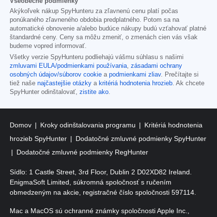
Všeobecné podmienky
Akýkoľvek nákup SpyHunteru za zľavnenú cenu platí počas
ponúkaného zľavneného obdobia predplatného. Potom sa na
automatické obnovenie a/alebo budúce nákupy budú vzťahovať platné
štandardné ceny. Ceny sa môžu zmeniť, o zmenách cien vás však
budeme vopred informovať.
Všetky verzie SpyHunteru podliehajú vášmu súhlasu s našimi
zmluvami EULA/podmienkami používania
,
zásadami ochrany
osobných údajov/súborov cookie
a
podmienkami zliav
. Prečítajte si
tiež naše
najčastejšie otázky
a
kritériá hodnotenia hrozieb
. Ak chcete
SpyHunter odinštalovať,
zistite ako
.
Domov
Kroky odinštalovania programu
Kritériá hodnotenia
hrozieb SpyHunter
Dodatočné zmluvné podmienky SpyHunter
Dodatočné zmluvné podmienky RegHunter
Sídlo: 1 Castle Street, 3rd Floor, Dublin 2 D02XD82 Ireland.
EnigmaSoft Limited, súkromná spoločnosť s ručením
obmedzeným na akcie, registračné číslo spoločnosti 597114.
Mac a MacOS sú ochranné známky spoločnosti Apple Inc.,