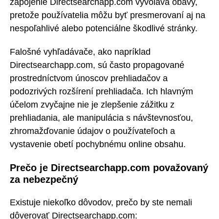
zapojenie Directsearchapp.com vyvoláva obavy,
pretože používatelia môžu byť presmerovaní aj na
nespoľahlivé alebo potenciálne škodlivé stránky.
Falošné vyhľadávače, ako napríklad
Directsearchapp.com, sú často propagované
prostredníctvom únoscov prehliadačov a
podozrivých rozšírení prehliadača. Ich hlavným
účelom zvyčajne nie je zlepšenie zážitku z
prehliadania, ale manipulácia s návštevnosťou,
zhromažďovanie údajov o používateľoch a
vystavenie obetí pochybnému online obsahu.
Prečo je Directsearchapp.com považovaný
za nebezpečný
Existuje niekoľko dôvodov, prečo by ste nemali
dôverovať Directsearchapp.com: