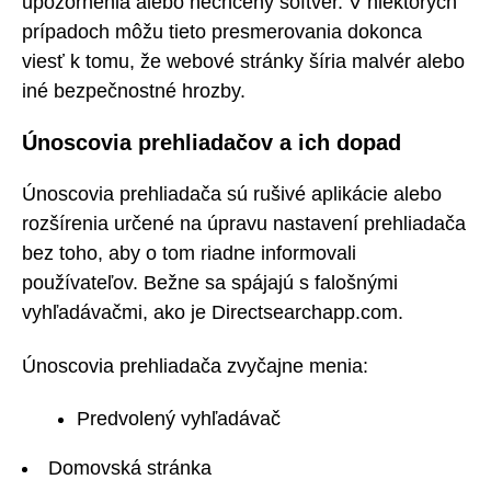
upozornenia alebo nechcený softvér. V niektorých
prípadoch môžu tieto presmerovania dokonca
viesť k tomu, že webové stránky šíria malvér alebo
iné bezpečnostné hrozby.
Únoscovia prehliadačov a ich dopad
Únoscovia prehliadača sú rušivé aplikácie alebo
rozšírenia určené na úpravu nastavení prehliadača
bez toho, aby o tom riadne informovali
používateľov. Bežne sa spájajú s falošnými
vyhľadávačmi, ako je Directsearchapp.com.
Únoscovia prehliadača zvyčajne menia:
Predvolený vyhľadávač
Domovská stránka