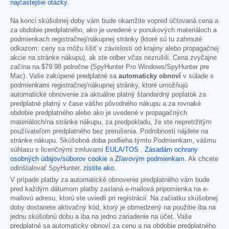
najčastejšie otázky
.
Na konci skúšobnej doby vám bude okamžite vopred účtovaná cena a
za obdobie predplatného, ako je uvedené v ponukových materiáloch a
podmienkach registračnej/nákupnej stránky (ktoré sú tu zahrnuté
odkazom; ceny sa môžu líšiť v závislosti od krajiny alebo propagačnej
akcie na stránke nákupu), ak ste odber včas nezrušili. Cena zvyčajne
začína na
$79.98
polročne (SpyHunter Pro Windows/SpyHunter pre
Mac). Vaše zakúpené predplatné sa
automaticky obnoví
v súlade s
podmienkami registračnej/nákupnej stránky, ktoré umožňujú
automatické obnovenie za aktuálne platný štandardný poplatok za
predplatné platný v čase vášho pôvodného nákupu a za rovnaké
obdobie predplatného alebo ako je uvedené v propagačných
materiáloch/na stránke nákupu, za predpokladu, že ste nepretržitým
používateľom predplatného bez prerušenia. Podrobnosti nájdete na
stránke nákupu. Skúšobná doba podlieha týmto Podmienkam, vášmu
súhlasu s licenčnými zmluvami
EULA/TOS
,
Zásadám ochrany
osobných údajov/súborov cookie
a
Zľavovým podmienkam
. Ak chcete
odinštalovať SpyHunter,
zistite ako
.
V prípade platby za automatické obnovenie predplatného vám bude
pred každým dátumom platby zaslaná e-mailová pripomienka na e-
mailovú adresu, ktorú ste uviedli pri registrácii. Na začiatku skúšobnej
doby dostanete aktivačný kód, ktorý je obmedzený na použitie iba na
jednu skúšobnú dobu a iba na jedno zariadenie na účet. Vaše
predplatné sa automaticky obnoví za cenu a na obdobie predplatného