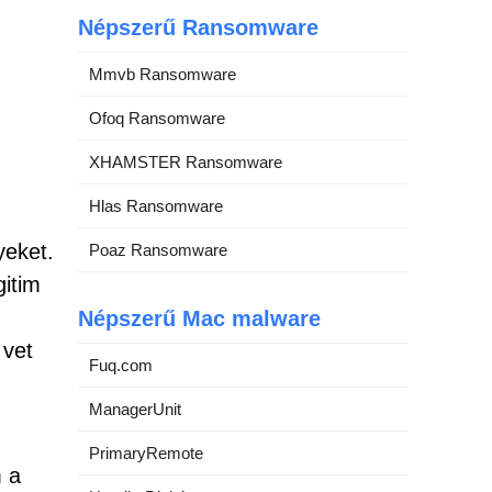
Népszerű Ransomware
Mmvb Ransomware
Ofoq Ransomware
XHAMSTER Ransomware
Hlas Ransomware
yeket.
Poaz Ransomware
gitim
Népszerű Mac malware
 vet
Fuq.com
ManagerUnit
PrimaryRemote
m a