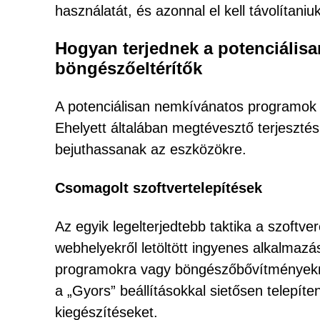
használatát, és azonnal el kell távolítan
Hogyan terjednek a potenciális
böngészőeltérítők
A potenciálisan nemkívánatos programok r
Ehelyett általában megtévesztő terjesztés
bejuthassanak az eszközökre.
Csomagolt szoftvertelepítések
Az egyik legelterjedtebb taktika a szoftv
webhelyekről letöltött ingyenes alkalmazás
programokra vagy böngészőbővítményekre.
a „Gyors” beállításokkal sietősen telepít
kiegészítéseket.