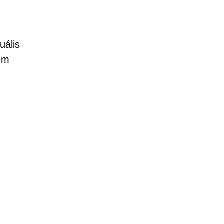
uális
nem