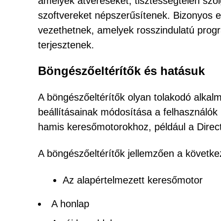
amelyek átveréseket, tisztességtelen szol
szoftvereket népszerűsítenek. Bizonyos e
vezethetnek, amelyek rosszindulatú prog
terjesztenek.
Böngészőeltérítők és hatásuk
A böngészőeltérítők olyan tolakodó alka
beállításainak módosítása a felhasználók
hamis keresőmotorokhoz, például a Dire
A böngészőeltérítők jellemzően a követke
Az alapértelmezett keresőmotor
A honlap