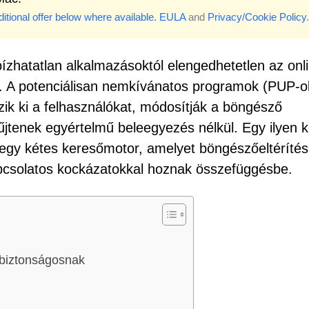
itional offer below where available.
EULA
and
Privacy/Cookie Policy
.
zhatatlan alkalmazásoktól elengedhetetlen az onl
 A potenciálisan nemkívánatos programok (PUP-o
ik ki a felhasználókat, módosítják a böngésző
yűjtenek egyértelmű beleegyezés nélkül. Egy ilyen 
egy kétes keresőmotor, amelyet böngészőeltérítés
csolatos kockázatokkal hoznak összefüggésbe.
 biztonságosnak