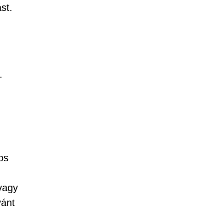
st.
.
os
vagy
vánt