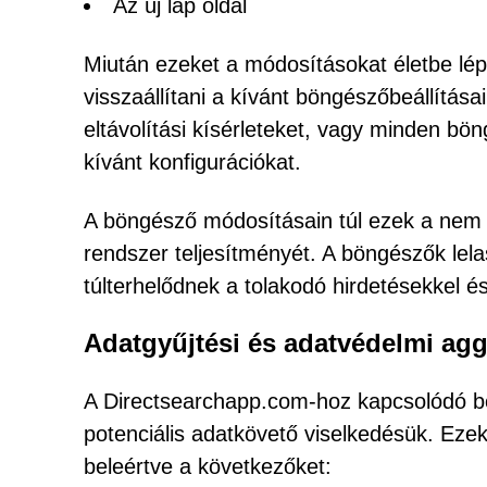
Az új lap oldal
Miután ezeket a módosításokat életbe lép
visszaállítani a kívánt böngészőbeállítás
eltávolítási kísérleteket, vagy minden bö
kívánt konfigurációkat.
A böngésző módosításain túl ezek a nem 
rendszer teljesítményét. A böngészők lela
túlterhelődnek a tolakodó hirdetésekkel és
Adatgyűjtési és adatvédelmi ag
A Directsearchapp.com-hoz kapcsolódó bö
potenciális adatkövető viselkedésük. Eze
beleértve a következőket: