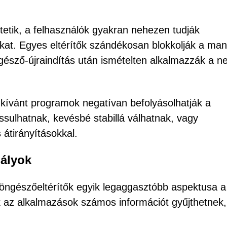
tetik, a felhasználók gyakran nehezen tudják
aikat. Egyes eltérítők szándékosan blokkolják a man
ngésző-újraindítás után ismételten alkalmazzák a 
kívánt programok negatívan befolyásolhatják a
ssulhatnak, kevésbé stabillá válhatnak, vagy
 átirányításokkal.
gályok
ngészőeltérítők egyik legaggasztóbb aspektusa a
k az alkalmazások számos információt gyűjthetnek,