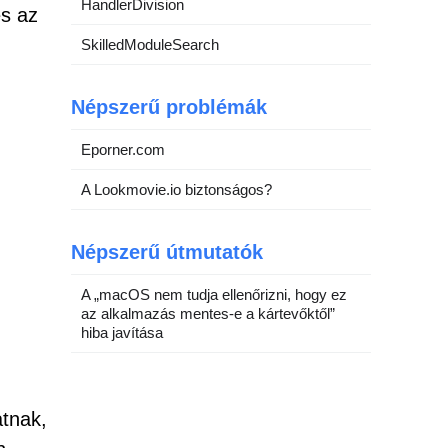
HandlerDivision
és az
SkilledModuleSearch
Népszerű problémák
Eporner.com
A Lookmovie.io biztonságos?
Népszerű útmutatók
A „macOS nem tudja ellenőrizni, hogy ez
az alkalmazás mentes-e a kártevőktől”
hiba javítása
atnak,