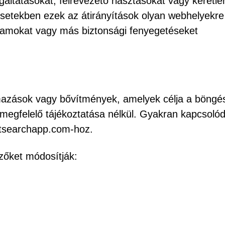
gáltatásokat, félrevezető riasztásokat vagy kéretle
setekben ezek az átirányítások olyan webhelyekre 
ramokat vagy más biztonsági fenyegetéseket
lmazások vagy bővítmények, amelyek célja a böngé
 megfelelő tájékoztatása nélkül. Gyakran kapcsoló
ctsearchapp.com-hoz.
zőket módosítják: