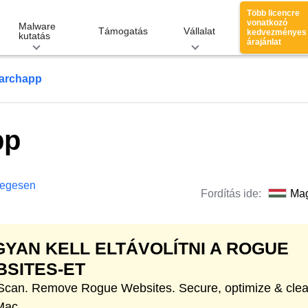
Több licencre
vonatkozó
Malware
Támogatás
Vállalat
kedvezményes
kutatás
árajánlat
earchapp
pp
legesen
Fordítás ide:
Ma
YAN KELL ELTÁVOLÍTNI A ROGUE
SITES-ET
 Scan. Remove Rogue Websites. Secure, optimize & cle
Mac.