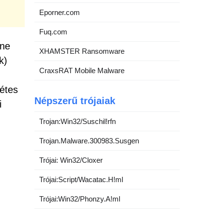
Eporner.com
Fuq.com
ine
XHAMSTER Ransomware
k)
CraxsRAT Mobile Malware
kétes
Népszerű trójaiak
i
Trojan:Win32/Suschil!rfn
Trojan.Malware.300983.Susgen
Trójai: Win32/Cloxer
Trójai:Script/Wacatac.H!ml
Trójai:Win32/Phonzy.A!ml