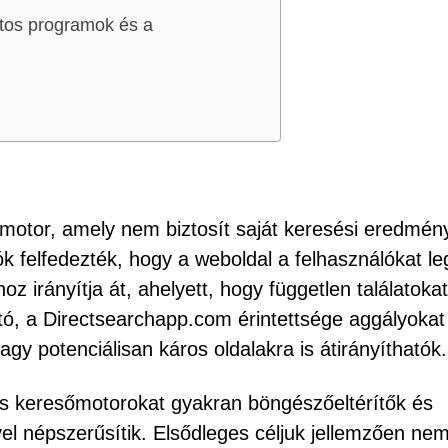
tos programok és a
otor, amely nem biztosít saját keresési eredmén
k felfedezték, hogy a weboldal a felhasználókat le
z irányítja át, ahelyett, hogy független találatokat
, a Directsearchapp.com érintettsége aggályokat
agy potenciálisan káros oldalakra is átirányíthatók.
s keresőmotorokat gyakran böngészőeltérítők és
 népszerűsítik. Elsődleges céljuk jellemzően ne