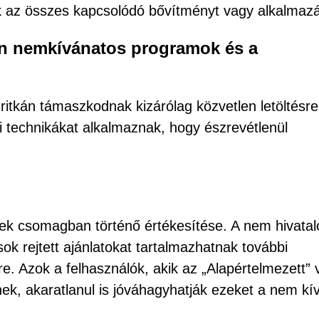
iuk az összes kapcsolódó bővítményt vagy alkalmazá
an nemkívánatos programok és a
itkán támaszkodnak kizárólag közvetlen letöltésre
i technikákat alkalmaznak, hogy észrevétlenül
erek csomagban történő értékesítése. A nem hivatal
ok rejtett ajánlatokat tartalmazhatnak további
 Azok a felhasználók, akik az „Alapértelmezett” 
enek, akaratlanul is jóváhagyhatják ezeket a nem kí