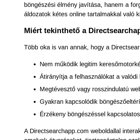
böngészési élmény javítása, hanem a forg
áldozatok kétes online tartalmakkal való k
Miért tekinthető a Directsearc
Több oka is van annak, hogy a Directse
Nem működik legitim keresőmotork
Átirányítja a felhasználókat a valód
Megtévesztő vagy rosszindulatú webh
Gyakran kapcsolódik böngészőeltér
Érzékeny böngészéssel kapcsolatos 
A Directsearchapp.com weboldallal interak