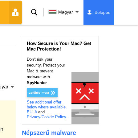
Keresés
Magyar
Belépés
How Secure is Your Mac? Get
Mac Protection!
Don't risk your
security. Protect your
Mac & prevent
malware with
SpyHunter
.
gyar
Letöltés most
See additional offer
below where available.
EULA
and
Privacy/Cookie Policy
.
an
Népszerű malware