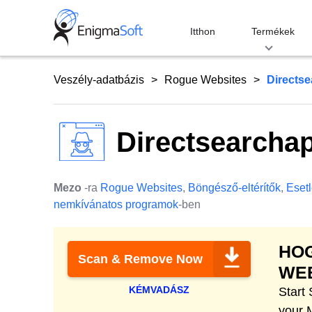
Skip
to
Itthon
Termékek
content
Veszély-adatbázis
Rogue Websites
Directs
Directsearcha
Mezo
-ra
Rogue Websites
,
Böngésző-eltérítők
,
Eset
nemkívánatos programok
-ben
HOG
Scan & Remove Now
WEB
KÉMVADÁSZ
Start
your 