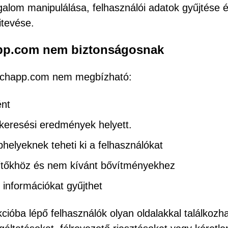
alom manipulálása, felhasználói adatok gyűjtése 
itevése.
happ.com nem biztonságosnak
archapp.com nem megbízható:
ént
i keresési eredmények helyett.
elyeknek teheti ki a felhasználókat
ítőkhöz és nem kívánt bővítményekhez
információkat gyűjthet
cióba lépő felhasználók olyan oldalakkal találkozh