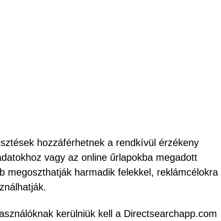
esztések hozzáférhetnek a rendkívül érzékeny
 adatokhoz vagy az online űrlapokba megadott
bb megoszthatják harmadik felekkel, reklámcélokra
ználhatják.
asználóknak kerülniük kell a Directsearchapp.com