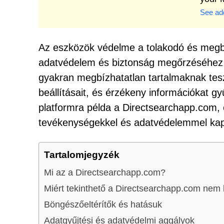
See add
Az eszközök védelme a tolakodó és megbí
adatvédelem és biztonság megőrzéséhez.
gyakran megbízhatatlan tartalmaknak tesz
beállításait, és érzékeny információkat g
platformra példa a Directsearchapp.com, 
tevékenységekkel és adatvédelemmel kap
Tartalomjegyzék
Mi az a Directsearchapp.com?
Miért tekinthető a Directsearchapp.com nem
Böngészőeltérítők és hatásuk
Adatgyűjtési és adatvédelmi aggályok