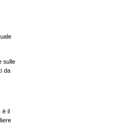
nuale
 sulle
ti da
è il
liere