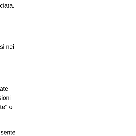
ciata.
si nei
cate
sioni
te" o
nsente