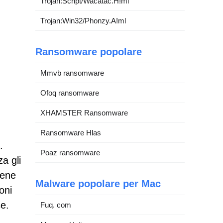
Trojan:Script/Wacatac.H!ml
Trojan:Win32/Phonzy.A!ml
Ransomware popolare
Mmvb ransomware
Ofoq ransomware
XHAMSTER Ransomware
Ransomware Hlas
.
Poaz ransomware
za gli
bene
Malware popolare per Mac
oni
se.
Fuq. com