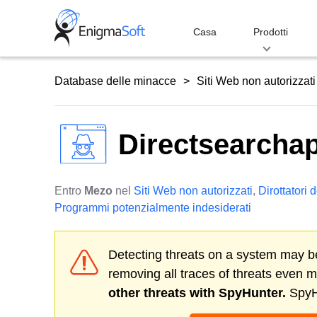
Skip
to
Casa
Prodotti
content
Database delle minacce
Siti Web non autorizzati
Directsearcha
Entro
Mezo
nel
Siti Web non autorizzati
,
Dirottatori 
Programmi potenzialmente indesiderati
Detecting threats on a system may be
removing all traces of threats even 
other threats with SpyHunter.
SpyHu