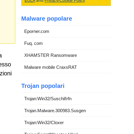
EULA
and
Privacy/Cookie Policy
.
Malware popolare
Eporner.com
Fuq. com
a
XHAMSTER Ransomware
pesso
Malware mobile CraxsRAT
zioni
Trojan popolari
Trojan:Win32/Suschil!rfn
Trojan.Malware.300983.Susgen
Trojan:Win32/Cloxer