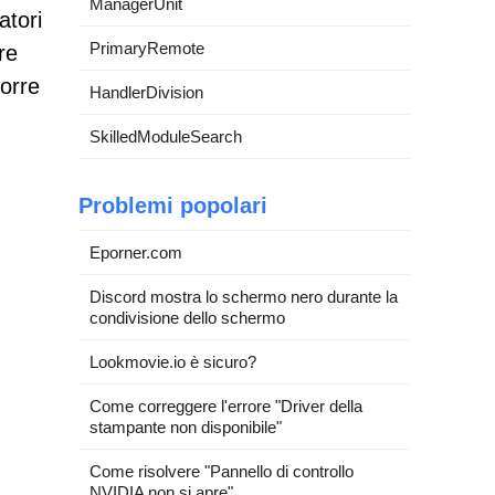
ManagerUnit
atori
PrimaryRemote
re
porre
HandlerDivision
SkilledModuleSearch
Problemi popolari
Eporner.com
Discord mostra lo schermo nero durante la
condivisione dello schermo
Lookmovie.io è sicuro?
Come correggere l'errore "Driver della
stampante non disponibile"
Come risolvere "Pannello di controllo
NVIDIA non si apre"