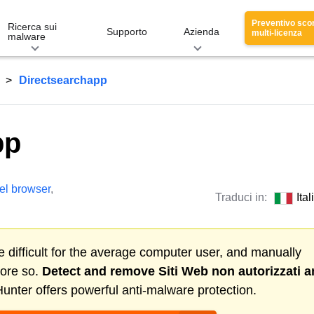
Preventivo sco
Ricerca sui
Supporto
Azienda
multi-licenza
malware
Directsearchapp
pp
del browser
,
Traduci in:
Ita
 difficult for the average computer user, and manually
more so.
Detect and remove
Siti Web non autorizzati
a
nter offers powerful anti-malware protection.