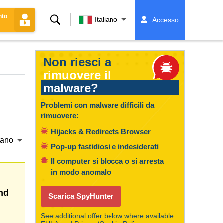
nto
Ricerca
Italiano
Accesso
Non riesci a
rimuovere il
malware?
Problemi con malware difficili da
rimuovere:
Hijacks & Redirects Browser
liano
Pop-up fastidiosi e indesiderati
Il computer si blocca o si arresta
in modo anomalo
nd
Scarica SpyHunter
See additional offer below where available.